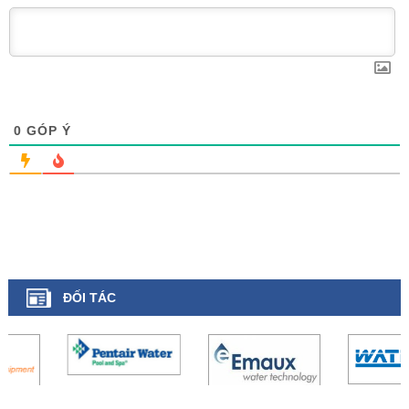
0
GÓP Ý
ĐỐI TÁC