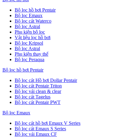
Bộ lọc hồ bơi Pentair
Bộ lọc Emaux
Bộ lọc cát Waterco
Bộ lọc Astral
Phụ kiện bộ lọc
Vật liệu lọc hồ bơi
Bộ lọc Kripsol
Bộ lọc Astral
Phụ kiện thay thế
Bộ lọc Peraqua
Bộ lọc hồ bơi Pentair
Bộ lọc cát Hồ bơi Dollar Pentair
Bộ lọc cát Pentair Triton
Bộ lọc vải clean & clear
Bộ lọc cát Tagelus
Bộ lọc cát Pentair PWT
Bộ lọc Emaux
Bộ lọc cát hồ bơi Emaux V Series
Bộ lọc cát Emaux S Series
Bộ lọc vải Emaux CF