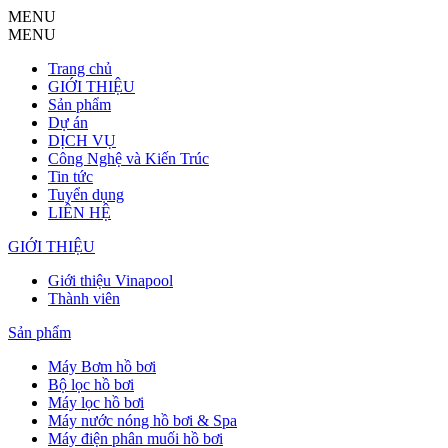
MENU
MENU
Trang chủ
GIỚI THIỆU
Sản phẩm
Dự án
DỊCH VỤ
Công Nghệ và Kiến Trúc
Tin tức
Tuyển dụng
LIÊN HỆ
GIỚI THIỆU
Giới thiệu Vinapool
Thành viên
Sản phẩm
Máy Bơm hồ bơi
Bộ lọc hồ bơi
Máy lọc hồ bơi
Máy nước nóng hồ bơi & Spa
Máy điện phân muối hồ bơi