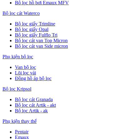
Bô lọc hồ bơi Emaux MFV
Bộ lọc cát Waterco
Bộ lọc giấy Trimline
Bộ lọc giấy Opal
Bộ lọc giấy Fulflo Tri
Bộ lọc cát van Top Micron
Bộ lọc cát van Side micron
Phụ kiện bộ lọc
Van bộ lọc
Lõi lọc vải
Đồng hồ áp bộ lọc
Bộ lọc Kripsol
Bộ lọc cát Granada
Bộ lọc cát Artik - akt
Bộ lọc Artik - ak
Phụ kiện thay thế
Pentair
Emaux