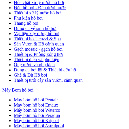
Hóa chất xử lý nước hồ bơi
Đèn hồ bơi - Đèn dưới nước
Thiết bị xử lý nước hồ bơi
Phụ kiện hồ bơi
Thang hồ bơi
Dụng cụ vệ sinh hồ bơi
Vật liệu xây dựng hồ bơi
Thiết bị hồ Jacuzzi & Spa
Sân Vườn & Hồ cảnh quan
Gạch mosaic - gạch hồ bơi
Thiết bị & Phòng xông hơi
Thiết bị điện và phụ kiện
Ống nước và phụ kiện
Dụng cụ bơi lội & Thiết bị cứu hộ
Ghế & Dù Hồ bơi
Thiết bị tưới cây sân vườn, cảnh quan
Máy Bơm hồ bơi
Máy bơm hồ bơi Pentair
Máy bơm hồ bơi Emaux
Máy bơm hồ bơi Waterco
Máy bơm hồ bơi Peraqua
Máy bơm hồ bơi Kripsol
Máy bơm hồ bơi Astralpool