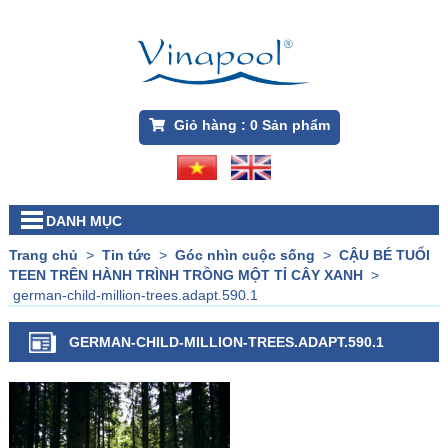
Giỏ hàng :
0
Sản phẩm
DANH MỤC
Trang chủ
>
Tin tức
>
Góc nhìn cuộc sống
>
CẬU BÉ TUỔI
TEEN TRÊN HÀNH TRÌNH TRỒNG MỘT TỈ CÂY XANH
>
german-child-million-trees.adapt.590.1
GERMAN-CHILD-MILLION-TREES.ADAPT.590.1