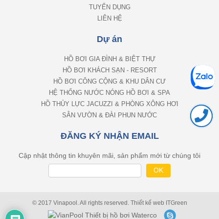
TUYỂN DỤNG
LIÊN HỆ
Dự án
HỒ BƠI GIA ĐÌNH & BIỆT THỰ
HỒ BƠI KHÁCH SẠN - RESORT
HỒ BƠI CÔNG CỘNG & KHU DÂN CƯ
HỆ THỐNG NƯỚC NÓNG HỒ BƠI & SPA
HỒ THỦY LỰC JACUZZI & PHÒNG XÔNG HƠI
SÂN VƯỜN & ĐÀI PHUN NƯỚC
ĐĂNG KÝ NHẬN EMAIL
Cập nhật thông tin khuyên mãi, sản phẩm mới từ chúng tôi
© 2017 Vinapool. All rights reserved.
Thiết kế web
ITGreen