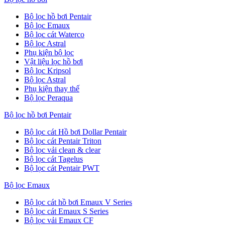
Bộ lọc hồ bơi Pentair
Bộ lọc Emaux
Bộ lọc cát Waterco
Bộ lọc Astral
Phụ kiện bộ lọc
Vật liệu lọc hồ bơi
Bộ lọc Kripsol
Bộ lọc Astral
Phụ kiện thay thế
Bộ lọc Peraqua
Bộ lọc hồ bơi Pentair
Bộ lọc cát Hồ bơi Dollar Pentair
Bộ lọc cát Pentair Triton
Bộ lọc vải clean & clear
Bộ lọc cát Tagelus
Bộ lọc cát Pentair PWT
Bộ lọc Emaux
Bộ lọc cát hồ bơi Emaux V Series
Bộ lọc cát Emaux S Series
Bộ lọc vải Emaux CF