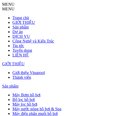
MENU
MENU
Trang chủ
GIỚI THIỆU
Sản phẩm
Dự án
DỊCH VỤ
Công Nghệ và Kiến Trúc
Tin tức
Tuyển dụng
LIÊN HỆ
GIỚI THIỆU
Giới thiệu Vinapool
Thành viên
Sản phẩm
Máy Bơm hồ bơi
Bộ lọc hồ bơi
Máy lọc hồ bơi
Máy nước nóng hồ bơi & Spa
Máy điện phân muối hồ bơi