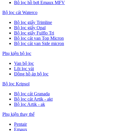
Bô lọc hồ bơi Emaux MFV
Bộ lọc cát Waterco
Bộ lọc giấy Trimline
Bộ lọc giấy Opal
Bộ lọc giấy Fulflo Tri
Bộ lọc cát van Top Micron
Bộ lọc cát van Side micron
Phụ kiện bộ lọc
Van bộ lọc
Lõi lọc vải
Đồng hồ áp bộ lọc
Bộ lọc Kripsol
Bộ lọc cát Granada
Bộ lọc cát Artik - akt
Bộ lọc Artik - ak
Phụ kiện thay thế
Pentair
Emaux