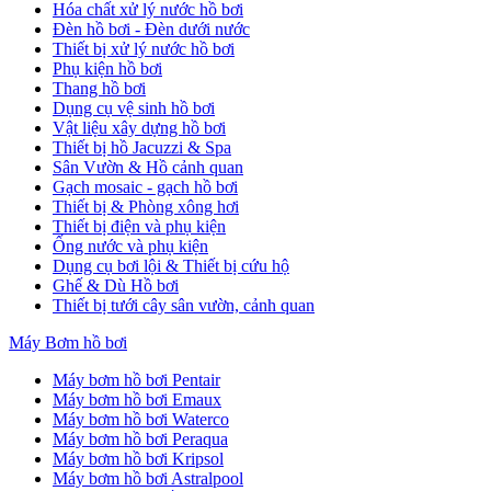
Hóa chất xử lý nước hồ bơi
Đèn hồ bơi - Đèn dưới nước
Thiết bị xử lý nước hồ bơi
Phụ kiện hồ bơi
Thang hồ bơi
Dụng cụ vệ sinh hồ bơi
Vật liệu xây dựng hồ bơi
Thiết bị hồ Jacuzzi & Spa
Sân Vườn & Hồ cảnh quan
Gạch mosaic - gạch hồ bơi
Thiết bị & Phòng xông hơi
Thiết bị điện và phụ kiện
Ống nước và phụ kiện
Dụng cụ bơi lội & Thiết bị cứu hộ
Ghế & Dù Hồ bơi
Thiết bị tưới cây sân vườn, cảnh quan
Máy Bơm hồ bơi
Máy bơm hồ bơi Pentair
Máy bơm hồ bơi Emaux
Máy bơm hồ bơi Waterco
Máy bơm hồ bơi Peraqua
Máy bơm hồ bơi Kripsol
Máy bơm hồ bơi Astralpool