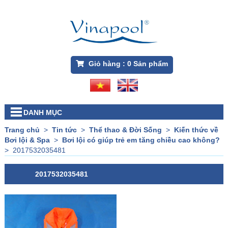
Giỏ hàng :
0
Sản phẩm
DANH MỤC
Trang chủ
>
Tin tức
>
Thể thao & Đời Sống
>
Kiến thức về
Bơi lội & Spa
>
Bơi lội có giúp trẻ em tăng chiều cao không?
>
2017532035481
2017532035481