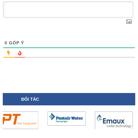
0
GÓP Ý
ĐỐI TÁC