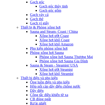
Gạch góc
Gạch góc thủy tinh
Gạch góc gốm
Gạch vảy cá
Gạch thẻ
Gạch vỉ giấy
Thiết bị & Phòng xông hơi
Sauna and Steam- Coast / China
Xông hơi ướt Coast
Xông hơi khô Coast
Xông hơi khô Amazon
Phụ kiện phòng xông hơi
Phòng xông hơi Sauna
Phòng xông hơi Sauna Thương Mại
Phòng xông hơi Sauna Gia Đình
Sauna & Steam - Steamist/ USA
Xông hơi ướt Steamist
Xông hơi khô Steamist
Thiết bị điện và phụ kiện
Ống luồn điện và phụ kiện
Hộp nối cáp dây điện chống nước
Dây điện
Công tắc điều khiển từ xa
CB đóng ngắt
Rơ le nhiệt