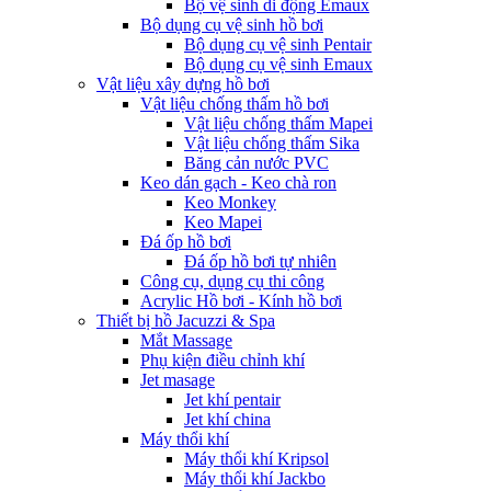
Bộ vệ sinh di động Emaux
Bộ dụng cụ vệ sinh hồ bơi
Bộ dụng cụ vệ sinh Pentair
Bộ dụng cụ vệ sinh Emaux
Vật liệu xây dựng hồ bơi
Vật liệu chống thấm hồ bơi
Vật liệu chống thấm Mapei
Vật liệu chống thấm Sika
Băng cản nước PVC
Keo dán gạch - Keo chà ron
Keo Monkey
Keo Mapei
Đá ốp hồ bơi
Đá ốp hồ bơi tự nhiên
Công cụ, dụng cụ thi công
Acrylic Hồ bơi - Kính hồ bơi
Thiết bị hồ Jacuzzi & Spa
Mắt Massage
Phụ kiện điều chỉnh khí
Jet masage
Jet khí pentair
Jet khí china
Máy thổi khí
Máy thổi khí Kripsol
Máy thổi khí Jackbo