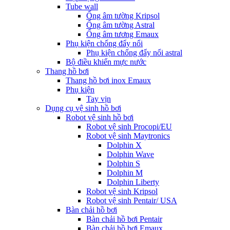
Tube wall
Ống âm tường Kripsol
Ống âm tường Astral
Ống âm tương Emaux
Phụ kiện chống đẩy nổi
Phụ kiện chống đẩy nổi astral
Bộ điều khiển mực nước
Thang hồ bơi
Thang hồ bơi inox Emaux
Phụ kiện
Tay vịn
Dụng cụ vệ sinh hồ bơi
Robot vệ sinh hồ bơi
Robot vệ sinh Procopi/EU
Robot vệ sinh Maytronics
Dolphin X
Dolphin Wave
Dolphin S
Dolphin M
Dolphin Liberty
Robot vệ sinh Kripsol
Robot vệ sinh Pentair/ USA
Bàn chải hồ bơi
Bàn chải hồ bơi Pentair
Bàn chải hồ bơi Emaux