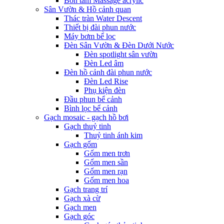
Bồn tắm Massage acrylic
Sân Vườn & Hồ cảnh quan
Thác tràn Water Descent
Thiết bị đài phun nước
Máy bơm bể lọc
Đèn Sân Vườn & Đèn Dưới Nước
Đèn spotlight sân vườn
Đèn Led âm
Đèn hồ cảnh đài phun nước
Đèn Led Rise
Phụ kiện đèn
Đầu phun bể cảnh
Bình lọc bể cảnh
Gạch mosaic - gạch hồ bơi
Gạch thuỷ tinh
Thuỷ tinh ánh kim
Gạch gốm
Gốm men trơn
Gốm men sần
Gốm men rạn
Gốm men hoa
Gạch trang trí
Gạch xà cừ
Gạch men
Gạch góc