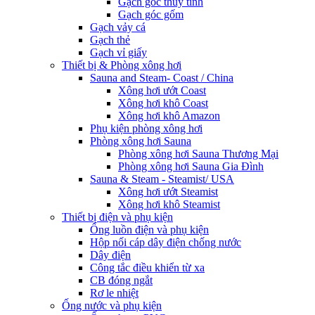
Gạch góc thủy tinh
Gạch góc gốm
Gạch vảy cá
Gạch thẻ
Gạch vỉ giấy
Thiết bị & Phòng xông hơi
Sauna and Steam- Coast / China
Xông hơi ướt Coast
Xông hơi khô Coast
Xông hơi khô Amazon
Phụ kiện phòng xông hơi
Phòng xông hơi Sauna
Phòng xông hơi Sauna Thương Mại
Phòng xông hơi Sauna Gia Đình
Sauna & Steam - Steamist/ USA
Xông hơi ướt Steamist
Xông hơi khô Steamist
Thiết bị điện và phụ kiện
Ống luồn điện và phụ kiện
Hộp nối cáp dây điện chống nước
Dây điện
Công tắc điều khiển từ xa
CB đóng ngắt
Rơ le nhiệt
Ống nước và phụ kiện