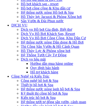
Hồ bơi khách sạn - resort
Hồ bơi công cộng & Khu dân cư
Hệ thống nước nóng Hồ bơi & Spa
Hồ Thủy lực Jacuzzi & Phòng Xông hơi
Sân Vườn & Đài Phun nước
DỊCH VỤ
Dịch vụ Hồ bơi Gia đình, Biệt thự
Dịch Vụ Hồ Bơi Khách Sạn, Resort
Dịch Vụ Hồ Bơi Công Cộng, Khu Dân Cư
Hệ thống nước nóng Dân dụng & Hồ Bơi
Thi Công Sân Vườn & Hồ Cảnh Quan
Hồ Thủy Lực & Phòng xông hơi
Hệ Thống Tưới Cây Tự Động
Dịch vụ hậu mãi
Hướng dẫn mua hàng online
Quy định bảo hành
Hỗ trợ khách hàng
Công Nghệ và Kiến Trúc
Công nghệ hồ bơi & Spa
Thiết bị hồ bơi & Spa
Hệ thống nước nóng lạnh hồ bơi & Spa
Kỹ thuật thi công hồ bơi & Spa
Kiến trúc hồ bơi & Spa
Hệ thống tưới tự động sân vườn, cảnh quan