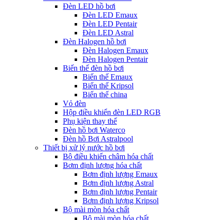
Đèn LED hồ bơi
Đèn LED Emaux
Đèn LED Pentair
Đèn LED Astral
Đèn Halogen hồ bơi
Đèn Halogen Emaux
Đèn Halogen Pentair
Biến thế đèn hồ bơi
Biến thế Emaux
Biến thế Kripsol
Biến thế china
Vỏ đèn
Hộp điều khiển đèn LED RGB
Phụ kiện thay thế
Đèn hồ bơi Waterco
Đèn hồ Bơi Astralpool
Thiết bị xử lý nước hồ bơi
Bộ điều khiển châm hóa chất
Bơm định lượng hóa chất
Bơm định lượng Emaux
Bơm định lượng Astral
Bơm định lượng Pentair
Bơm định lượng Kripsol
Bộ mài mòn hóa chất
Bộ mài mòn hóa chất