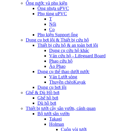
Ống nước và phụ kiện
Ống nhựa uPVC
Phụ tùng uPVC
T
Nối
Co
Phụ kiện Support ống
Dụng cụ bơi lội & Thiết bị cứu hộ
Thiết bị cứu hộ & an toàn bơi lội
Dụng cụ cứu hộ khác
Ván cứu hộ - Lifeguard Board
Phao cứu hộ
Áo Phao
Dụng cụ thể thao dưới nước
Ván Lướt sóng
Thuyền chèoKayak
Dụng cụ bơi lội
Ghế & Dù Hồ bơi
Ghế hồ bơi
Dù hồ bơi
Thiết bị tưới cây sân vườn, cảnh quan
Bộ tưới sân vườn
Takagi
Holman
Cuộn vòi tưới