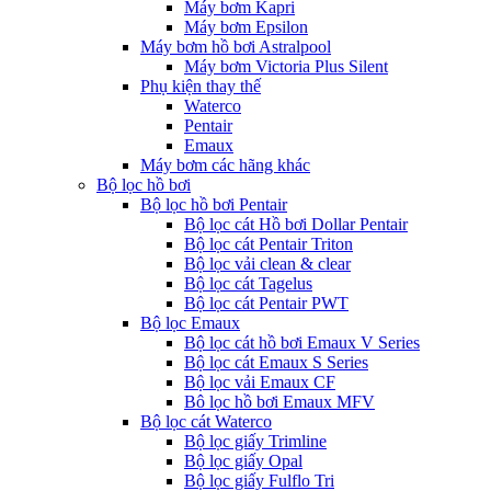
Máy bơm Kapri
Máy bơm Epsilon
Máy bơm hồ bơi Astralpool
Máy bơm Victoria Plus Silent
Phụ kiện thay thế
Waterco
Pentair
Emaux
Máy bơm các hãng khác
Bộ lọc hồ bơi
Bộ lọc hồ bơi Pentair
Bộ lọc cát Hồ bơi Dollar Pentair
Bộ lọc cát Pentair Triton
Bộ lọc vải clean & clear
Bộ lọc cát Tagelus
Bộ lọc cát Pentair PWT
Bộ lọc Emaux
Bộ lọc cát hồ bơi Emaux V Series
Bộ lọc cát Emaux S Series
Bộ lọc vải Emaux CF
Bô lọc hồ bơi Emaux MFV
Bộ lọc cát Waterco
Bộ lọc giấy Trimline
Bộ lọc giấy Opal
Bộ lọc giấy Fulflo Tri