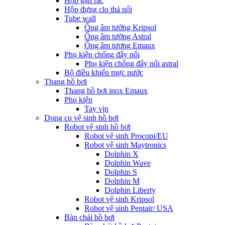
Hộp gạn rác
Hộp đựng clo thả nổi
Tube wall
Ống âm tường Kripsol
Ống âm tường Astral
Ống âm tương Emaux
Phụ kiện chống đẩy nổi
Phụ kiện chống đẩy nổi astral
Bộ điều khiển mực nước
Thang hồ bơi
Thang hồ bơi inox Emaux
Phụ kiện
Tay vịn
Dụng cụ vệ sinh hồ bơi
Robot vệ sinh hồ bơi
Robot vệ sinh Procopi/EU
Robot vệ sinh Maytronics
Dolphin X
Dolphin Wave
Dolphin S
Dolphin M
Dolphin Liberty
Robot vệ sinh Kripsol
Robot vệ sinh Pentair/ USA
Bàn chải hồ bơi