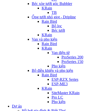
Béc xòe tưới góc Bubbler
KRain
TB
Ống tưới nhỏ giọt - Dripline
Rain Bird
Bộ lọc
Béc tưới
KRain
Van và phụ kiện
Rain Bird
KRain
Van điện từ
ProSeries 200
ProSeries 150
Phụ kiện
Bộ điều khiển và phụ kiện
Rain Bird
ESP-RZX Series
ESP-ME3
KRain
SiteMaster KRain
Pro LC
Phụ kiện
Dự án
Hồ bơi gia đình & Biệt Thự