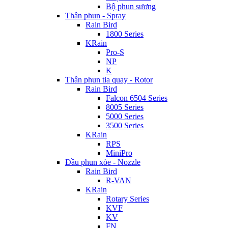
Bộ phun sương
Thân phun - Spray
Rain Bird
1800 Series
KRain
Pro-S
NP
K
Thân phun tia quay - Rotor
Rain Bird
Falcon 6504 Series
8005 Series
5000 Series
3500 Series
KRain
RPS
MiniPro
Đầu phun xòe - Nozzle
Rain Bird
R-VAN
KRain
Rotary Series
KVF
KV
FN