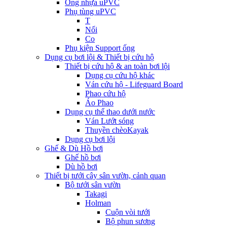
Ống nhựa uPVC
Phụ tùng uPVC
T
Nối
Co
Phụ kiện Support ống
Dụng cụ bơi lội & Thiết bị cứu hộ
Thiết bị cứu hộ & an toàn bơi lội
Dụng cụ cứu hộ khác
Ván cứu hộ - Lifeguard Board
Phao cứu hộ
Áo Phao
Dụng cụ thể thao dưới nước
Ván Lướt sóng
Thuyền chèoKayak
Dụng cụ bơi lội
Ghế & Dù Hồ bơi
Ghế hồ bơi
Dù hồ bơi
Thiết bị tưới cây sân vườn, cảnh quan
Bộ tưới sân vườn
Takagi
Holman
Cuộn vòi tưới
Bộ phun sương