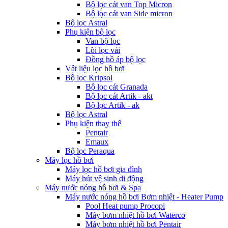
Bộ lọc cát van Top Micron
Bộ lọc cát van Side micron
Bộ lọc Astral
Phụ kiện bộ lọc
Van bộ lọc
Lõi lọc vải
Đồng hồ áp bộ lọc
Vật liệu lọc hồ bơi
Bộ lọc Kripsol
Bộ lọc cát Granada
Bộ lọc cát Artik - akt
Bộ lọc Artik - ak
Bộ lọc Astral
Phụ kiện thay thế
Pentair
Emaux
Bộ lọc Peraqua
Máy lọc hồ bơi
Máy lọc hồ bơi gia đình
Máy hút vệ sinh di động
Máy nước nóng hồ bơi & Spa
Máy nước nóng hồ bơi Bơm nhiệt - Heater Pump
Pool Heat pump Procopi
Máy bơm nhiệt hồ bơi Waterco
Máy bơm nhiệt hồ bơi Pentair