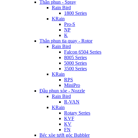
Thân phun - Spray
Rain Bird
1800 Series
KRain
Pro-S
NP
K
Thân phun tia quay - Rotor
Rain Bird
Falcon 6504 Series
8005 Series
5000 Series
3500 Series
KRain
RPS
MiniPro
Đầu phun xòe - Nozzle
Rain Bird
R-VAN
KRain
Rotary Series
KVF
KV
FN
Béc xòe tưới góc Bubbler