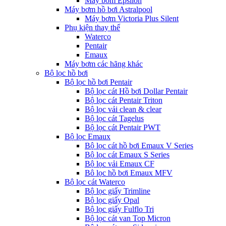
Máy bơm Epsilon
Máy bơm hồ bơi Astralpool
Máy bơm Victoria Plus Silent
Phụ kiện thay thế
Waterco
Pentair
Emaux
Máy bơm các hãng khác
Bộ lọc hồ bơi
Bộ lọc hồ bơi Pentair
Bộ lọc cát Hồ bơi Dollar Pentair
Bộ lọc cát Pentair Triton
Bộ lọc vải clean & clear
Bộ lọc cát Tagelus
Bộ lọc cát Pentair PWT
Bộ lọc Emaux
Bộ lọc cát hồ bơi Emaux V Series
Bộ lọc cát Emaux S Series
Bộ lọc vải Emaux CF
Bô lọc hồ bơi Emaux MFV
Bộ lọc cát Waterco
Bộ lọc giấy Trimline
Bộ lọc giấy Opal
Bộ lọc giấy Fulflo Tri
Bộ lọc cát van Top Micron