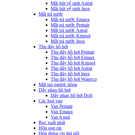
Mắt hút vệ sinh Astral
Mắt hút vệ sinh Inox
Mắt trả nước
Mắt trả nước Emaux
Mắt trả nước Pentair
Mắt trả nước Astral
Mắt trả nước Kripsol
Mắt trả nước Inox
Thu đáy hồ bơi
Thu đáy hồ bơi Pentair
Thu đáy hồ bơi Emaux
Thu đáy hồ bơi Kripsol
Thu đáy hồ bơi Astral
Thu đáy hồ bơi Inox
Thu đáy hồ bơi Waterco
Mắt tạo ngược dòng
Dây phao hồ bơi
Dây phao hồ bơi Dofi
Các loại van
Van Pentair
Van Emaux
Van 6 ngả
Bục xuất phát
Hộp gạn rác
Hộp đựng clo thả nổi