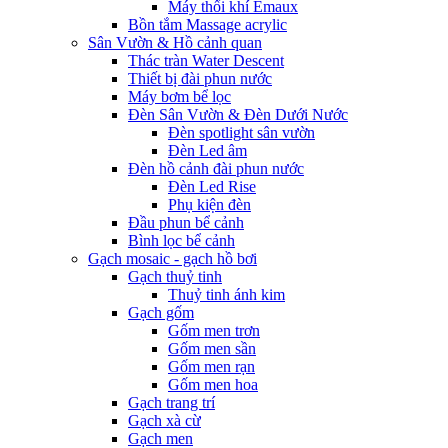
Máy thổi khí Emaux
Bồn tắm Massage acrylic
Sân Vườn & Hồ cảnh quan
Thác tràn Water Descent
Thiết bị đài phun nước
Máy bơm bể lọc
Đèn Sân Vườn & Đèn Dưới Nước
Đèn spotlight sân vườn
Đèn Led âm
Đèn hồ cảnh đài phun nước
Đèn Led Rise
Phụ kiện đèn
Đầu phun bể cảnh
Bình lọc bể cảnh
Gạch mosaic - gạch hồ bơi
Gạch thuỷ tinh
Thuỷ tinh ánh kim
Gạch gốm
Gốm men trơn
Gốm men sần
Gốm men rạn
Gốm men hoa
Gạch trang trí
Gạch xà cừ
Gạch men