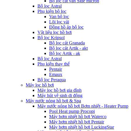
Bộ lọc cát van Side micron
Bộ lọc Astral
Phụ kiện bộ lọc
Van bộ lọc
Lõi lọc vải
Đồng hồ áp bộ lọc
Vật liệu lọc hồ bơi
Bộ lọc Kripsol
Bộ lọc cát Granada
Bộ lọc cát Artik - akt
Bộ lọc Artik - ak
Bộ lọc Astral
Phụ kiện thay thế
Pentair
Emaux
Bộ lọc Peraqua
Máy lọc hồ bơi
Máy lọc hồ bơi gia đình
Máy hút vệ sinh di động
Máy nước nóng hồ bơi & Spa
Máy nước nóng hồ bơi Bơm nhiệt - Heater Pump
Pool Heat pump Procopi
Máy bơm nhiệt hồ bơi Waterco
Máy bơm nhiệt hồ bơi Pentair
Máy bơm nhiệt hồ bơi LuckingStar