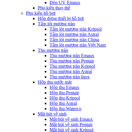
Đèn UV Emaux
Phụ kiện thay thế
Phụ kiện hồ bơi
Hộp đựng thiết bị hồ bơi
Tấm lót mương tràn
Tấm lót mương tràn Kripsol
Tấm lót mương tràn Astral
Tấm lót mương tràn China
Tấm lót mương tràn Việt Nam
Thu mương tràn
Thu mương tràn Emaux
Thu mương tràn Pentair
Thu mương tràn Kripsol
Thu mương tràn Astral
Thu mương tràn Inox
Hôp thu nước mặt
Hộp thu Emaux
Hộp thu Pentair
Hộp thu Kripsol
Hộp thu Astral
Hộp thu Waterco
Mắt hút vệ sinh
Mắt hút vệ sinh Emaux
Mắt hút vệ sinh Pentair
Mắt hút vệ sinh Kripsol