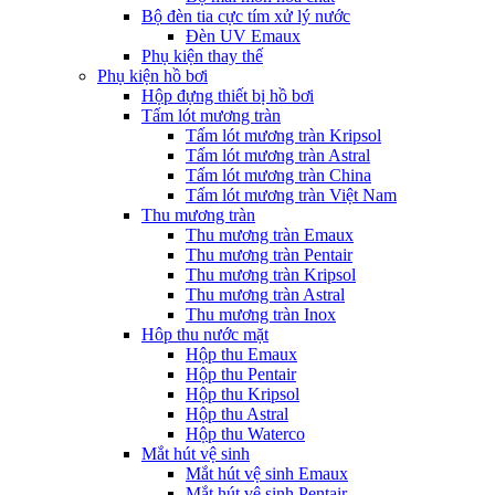
Bộ đèn tia cực tím xử lý nước
Đèn UV Emaux
Phụ kiện thay thế
Phụ kiện hồ bơi
Hộp đựng thiết bị hồ bơi
Tấm lót mương tràn
Tấm lót mương tràn Kripsol
Tấm lót mương tràn Astral
Tấm lót mương tràn China
Tấm lót mương tràn Việt Nam
Thu mương tràn
Thu mương tràn Emaux
Thu mương tràn Pentair
Thu mương tràn Kripsol
Thu mương tràn Astral
Thu mương tràn Inox
Hôp thu nước mặt
Hộp thu Emaux
Hộp thu Pentair
Hộp thu Kripsol
Hộp thu Astral
Hộp thu Waterco
Mắt hút vệ sinh
Mắt hút vệ sinh Emaux
Mắt hút vệ sinh Pentair