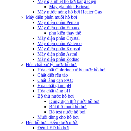
Máy gia nhiệt hồ bơi bằng Điện
Máy gia nhiệt Kripsol
Máy nước nóng hồ bơi Heater Gas
Máy điện phân muối hồ bơi
Máy điện phân Pentair
Máy điện phân Emaux
phụ kiện thay thế
Máy điện phân Crystal
Máy điện phân Waterco
Máy điện phân Kripsol
Máy điện phân Astral
Máy điện phân Zodiac
Hóa chất xử lý nước hồ bơi
Hóa chất Chlorine xử lý nước hồ bơi
Chất diệt rêu tảo
Chất lắng cặn PAC
Hóa chất giảm pH
Hóa chất tăng pH
Bộ thử nước hồ bơi
Dung dịch thử nước hồ bơi
Bút thử muối hồ bơi
Bộ test nước hồ bơi
Muối dùng cho hồ bơi
Đèn hồ bơi - Đèn dưới nước
Đèn LED hồ bơi