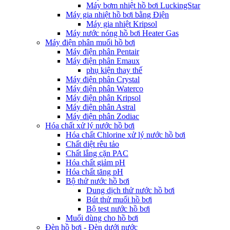
Máy bơm nhiệt hồ bơi LuckingStar
Máy gia nhiệt hồ bơi bằng Điện
Máy gia nhiệt Kripsol
Máy nước nóng hồ bơi Heater Gas
Máy điện phân muối hồ bơi
Máy điện phân Pentair
Máy điện phân Emaux
phụ kiện thay thế
Máy điện phân Crystal
Máy điện phân Waterco
Máy điện phân Kripsol
Máy điện phân Astral
Máy điện phân Zodiac
Hóa chất xử lý nước hồ bơi
Hóa chất Chlorine xử lý nước hồ bơi
Chất diệt rêu tảo
Chất lắng cặn PAC
Hóa chất giảm pH
Hóa chất tăng pH
Bộ thử nước hồ bơi
Dung dịch thử nước hồ bơi
Bút thử muối hồ bơi
Bộ test nước hồ bơi
Muối dùng cho hồ bơi
Đèn hồ bơi - Đèn dưới nước