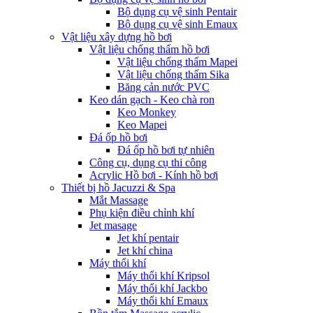
Bộ dụng cụ vệ sinh Pentair
Bộ dụng cụ vệ sinh Emaux
Vật liệu xây dựng hồ bơi
Vật liệu chống thấm hồ bơi
Vật liệu chống thấm Mapei
Vật liệu chống thấm Sika
Băng cản nước PVC
Keo dán gạch - Keo chà ron
Keo Monkey
Keo Mapei
Đá ốp hồ bơi
Đá ốp hồ bơi tự nhiên
Công cụ, dụng cụ thi công
Acrylic Hồ bơi - Kính hồ bơi
Thiết bị hồ Jacuzzi & Spa
Mắt Massage
Phụ kiện điều chỉnh khí
Jet masage
Jet khí pentair
Jet khí china
Máy thổi khí
Máy thổi khí Kripsol
Máy thổi khí Jackbo
Máy thổi khí Emaux