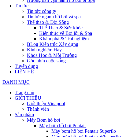
Hướng dẫn vận hành hồ bơi & Spa
Tin tức
Tin tức công ty
Tin tức ngành hồ bơi và spa
Thể thao & Đời Sống
Thể Thao & Sức khỏe
Kiến thức về Bơi lội & Spa
Khám phá & Trải nghiệm
BLog Kiến trúc Xây dựng
Kinh nghiệm Hay
Khoa Học & Môi Trường
Góc nhìn cuộc sống
Tuyển dụng
LIÊN HỆ
DANH MỤC
Trang chủ
GIỚI THIỆU
Giới thiệu Vinapool
Thành viên
Sản phẩm
Máy Bơm hồ bơi
Máy bơm hồ bơi Pentair
Máy bơm hồ bơi Pentair Superflo
Máy bơm hồ bơi Pentair Whisperflo