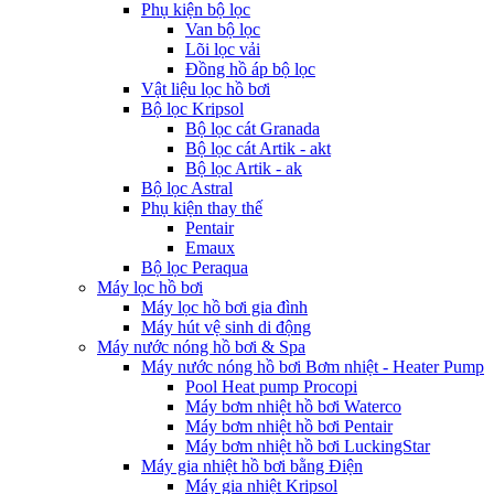
Phụ kiện bộ lọc
Van bộ lọc
Lõi lọc vải
Đồng hồ áp bộ lọc
Vật liệu lọc hồ bơi
Bộ lọc Kripsol
Bộ lọc cát Granada
Bộ lọc cát Artik - akt
Bộ lọc Artik - ak
Bộ lọc Astral
Phụ kiện thay thế
Pentair
Emaux
Bộ lọc Peraqua
Máy lọc hồ bơi
Máy lọc hồ bơi gia đình
Máy hút vệ sinh di động
Máy nước nóng hồ bơi & Spa
Máy nước nóng hồ bơi Bơm nhiệt - Heater Pump
Pool Heat pump Procopi
Máy bơm nhiệt hồ bơi Waterco
Máy bơm nhiệt hồ bơi Pentair
Máy bơm nhiệt hồ bơi LuckingStar
Máy gia nhiệt hồ bơi bằng Điện
Máy gia nhiệt Kripsol