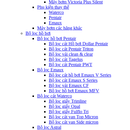
Máy bơm Victoria Plus Silent
Phụ kiện thay thế
Waterco
Pentair
Emaux
Máy bơm các hãng khác
Bộ lọc hồ bơi
Bộ lọc hồ bơi Pentair
Bộ lọc cát Hồ bơi Dollar Pentair
Bộ lọc cát Pentair Triton
Bộ lọc vải clean & clear
Bộ lọc cát Tagelus
Bộ lọc cát Pentair PWT
Bộ lọc Emaux
Bộ lọc cát hồ bơi Emaux V Series
Bộ lọc cát Emaux S Series
Bộ lọc vải Emaux CF
Bô lọc hồ bơi Emaux MFV
Bộ lọc cát Waterco
Bộ lọc giấy Trimline
Bộ lọc giấy Opal
Bộ lọc giấy Fulflo Tri
Bộ lọc cát van Top Micron
Bộ lọc cát van Side micron
Bộ lọc Astral