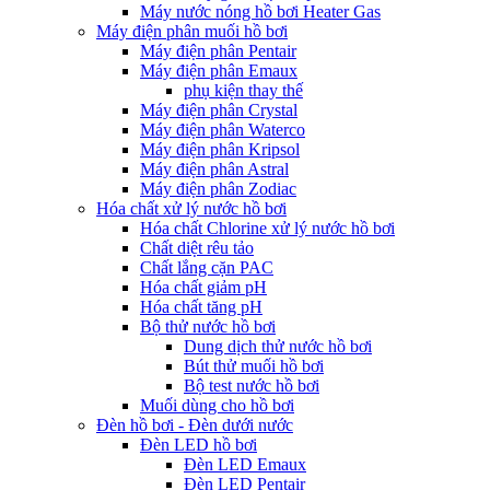
Máy nước nóng hồ bơi Heater Gas
Máy điện phân muối hồ bơi
Máy điện phân Pentair
Máy điện phân Emaux
phụ kiện thay thế
Máy điện phân Crystal
Máy điện phân Waterco
Máy điện phân Kripsol
Máy điện phân Astral
Máy điện phân Zodiac
Hóa chất xử lý nước hồ bơi
Hóa chất Chlorine xử lý nước hồ bơi
Chất diệt rêu tảo
Chất lắng cặn PAC
Hóa chất giảm pH
Hóa chất tăng pH
Bộ thử nước hồ bơi
Dung dịch thử nước hồ bơi
Bút thử muối hồ bơi
Bộ test nước hồ bơi
Muối dùng cho hồ bơi
Đèn hồ bơi - Đèn dưới nước
Đèn LED hồ bơi
Đèn LED Emaux
Đèn LED Pentair