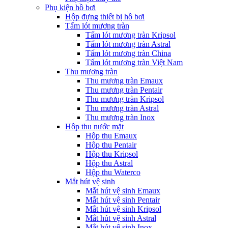
Phụ kiện hồ bơi
Hộp đựng thiết bị hồ bơi
Tấm lót mương tràn
Tấm lót mương tràn Kripsol
Tấm lót mương tràn Astral
Tấm lót mương tràn China
Tấm lót mương tràn Việt Nam
Thu mương tràn
Thu mương tràn Emaux
Thu mương tràn Pentair
Thu mương tràn Kripsol
Thu mương tràn Astral
Thu mương tràn Inox
Hôp thu nước mặt
Hộp thu Emaux
Hộp thu Pentair
Hộp thu Kripsol
Hộp thu Astral
Hộp thu Waterco
Mắt hút vệ sinh
Mắt hút vệ sinh Emaux
Mắt hút vệ sinh Pentair
Mắt hút vệ sinh Kripsol
Mắt hút vệ sinh Astral
Mắt hút vệ sinh Inox