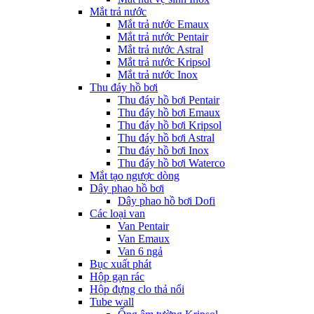
Mắt trả nước
Mắt trả nước Emaux
Mắt trả nước Pentair
Mắt trả nước Astral
Mắt trả nước Kripsol
Mắt trả nước Inox
Thu đáy hồ bơi
Thu đáy hồ bơi Pentair
Thu đáy hồ bơi Emaux
Thu đáy hồ bơi Kripsol
Thu đáy hồ bơi Astral
Thu đáy hồ bơi Inox
Thu đáy hồ bơi Waterco
Mắt tạo ngược dòng
Dây phao hồ bơi
Dây phao hồ bơi Dofi
Các loại van
Van Pentair
Van Emaux
Van 6 ngả
Bục xuất phát
Hộp gạn rác
Hộp đựng clo thả nổi
Tube wall