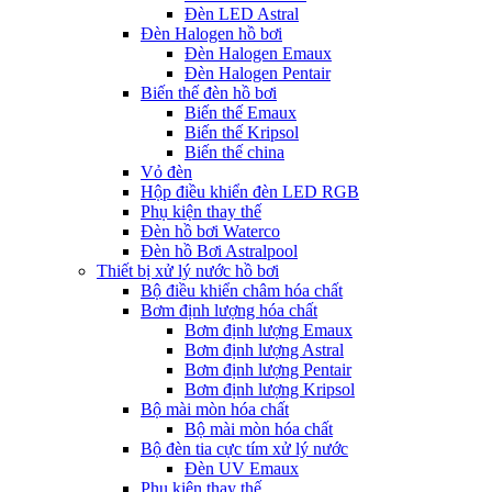
Đèn LED Astral
Đèn Halogen hồ bơi
Đèn Halogen Emaux
Đèn Halogen Pentair
Biến thế đèn hồ bơi
Biến thế Emaux
Biến thế Kripsol
Biến thế china
Vỏ đèn
Hộp điều khiển đèn LED RGB
Phụ kiện thay thế
Đèn hồ bơi Waterco
Đèn hồ Bơi Astralpool
Thiết bị xử lý nước hồ bơi
Bộ điều khiển châm hóa chất
Bơm định lượng hóa chất
Bơm định lượng Emaux
Bơm định lượng Astral
Bơm định lượng Pentair
Bơm định lượng Kripsol
Bộ mài mòn hóa chất
Bộ mài mòn hóa chất
Bộ đèn tia cực tím xử lý nước
Đèn UV Emaux
Phụ kiện thay thế