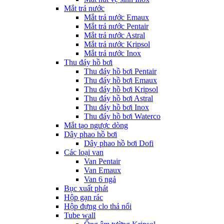
Mắt trả nước
Mắt trả nước Emaux
Mắt trả nước Pentair
Mắt trả nước Astral
Mắt trả nước Kripsol
Mắt trả nước Inox
Thu đáy hồ bơi
Thu đáy hồ bơi Pentair
Thu đáy hồ bơi Emaux
Thu đáy hồ bơi Kripsol
Thu đáy hồ bơi Astral
Thu đáy hồ bơi Inox
Thu đáy hồ bơi Waterco
Mắt tạo ngược dòng
Dây phao hồ bơi
Dây phao hồ bơi Dofi
Các loại van
Van Pentair
Van Emaux
Van 6 ngả
Bục xuất phát
Hộp gạn rác
Hộp đựng clo thả nổi
Tube wall