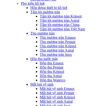
Phụ kiện hồ bơi
Hộp đựng thiết bị hồ bơi
Tấm lót mương tràn
Tấm lót mương tràn Kripsol
Tấm lót mương tràn Astral
Tấm lót mương tràn China
Tấm lót mương tràn Việt Nam
Thu mương tràn
Thu mương tràn Emaux
Thu mương tràn Pentair
Thu mương tràn Kripsol
Thu mương tràn Astral
Thu mương tràn Inox
Hôp thu nước mặt
Hộp thu Emaux
Hộp thu Pentair
Hộp thu Kripsol
Hộp thu Astral
Hộp thu Waterco
Mắt hút vệ sinh
Mắt hút vệ sinh Emaux
Mắt hút vệ sinh Pentair
Mắt hút vệ sinh Kripsol
Mắt hút vệ sinh Astral
Mắt hút vệ sinh Inox