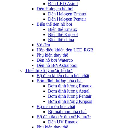
Đèn LED Astral
Đèn Halogen hồ bơi
Đèn Halogen Emaux
Đèn Halogen Pentair
Biến thế đèn hồ bơi
Biến thế Emaux
Biến thế Kripsol
Biến thế china
Vỏ đèn
Hộp điều khiển đèn LED RGB
Phụ kiện thay thế
Đèn hồ bơi Waterco
Đèn hồ Bơi Astralpool
Thiết bị xử lý nước hồ bơi
Bộ điều khiển châm hóa chất
Bơm định lượng hóa chất
Bơm định lượng Emaux
Bơm định lượng Astral
Bơm định lượng Pentair
Bơm định lượng Kripsol
Bộ mài mòn hóa chất
Bộ mài mòn hóa chất
Bộ đèn tia cực tím xử lý nước
Đèn UV Emaux
Phụ kiện thay thế