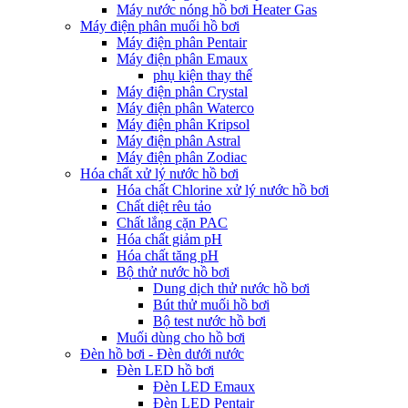
Máy nước nóng hồ bơi Heater Gas
Máy điện phân muối hồ bơi
Máy điện phân Pentair
Máy điện phân Emaux
phụ kiện thay thế
Máy điện phân Crystal
Máy điện phân Waterco
Máy điện phân Kripsol
Máy điện phân Astral
Máy điện phân Zodiac
Hóa chất xử lý nước hồ bơi
Hóa chất Chlorine xử lý nước hồ bơi
Chất diệt rêu tảo
Chất lắng cặn PAC
Hóa chất giảm pH
Hóa chất tăng pH
Bộ thử nước hồ bơi
Dung dịch thử nước hồ bơi
Bút thử muối hồ bơi
Bộ test nước hồ bơi
Muối dùng cho hồ bơi
Đèn hồ bơi - Đèn dưới nước
Đèn LED hồ bơi
Đèn LED Emaux
Đèn LED Pentair