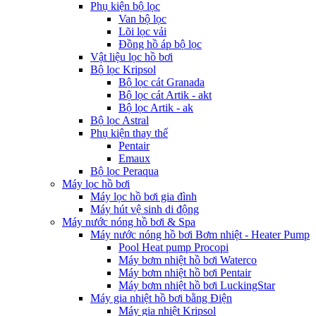
Phụ kiện bộ lọc
Van bộ lọc
Lõi lọc vải
Đồng hồ áp bộ lọc
Vật liệu lọc hồ bơi
Bộ lọc Kripsol
Bộ lọc cát Granada
Bộ lọc cát Artik - akt
Bộ lọc Artik - ak
Bộ lọc Astral
Phụ kiện thay thế
Pentair
Emaux
Bộ lọc Peraqua
Máy lọc hồ bơi
Máy lọc hồ bơi gia đình
Máy hút vệ sinh di động
Máy nước nóng hồ bơi & Spa
Máy nước nóng hồ bơi Bơm nhiệt - Heater Pump
Pool Heat pump Procopi
Máy bơm nhiệt hồ bơi Waterco
Máy bơm nhiệt hồ bơi Pentair
Máy bơm nhiệt hồ bơi LuckingStar
Máy gia nhiệt hồ bơi bằng Điện
Máy gia nhiệt Kripsol