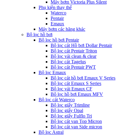
Máy bơm Victoria Plus Silent
Phụ kiện thay thế
Waterco
Pentair
Emaux
Máy bơm các hãng khác
Bộ lọc hồ bơi
Bộ lọc hồ bơi Pentair
Bộ lọc cát Hồ bơi Dollar Pentair
Bộ lọc cát Pentair Triton
Bộ lọc vải clean & clear
Bộ lọc cát Tagelus
Bộ lọc cát Pentair PWT
Bộ lọc Emaux
Bộ lọc cát hồ bơi Emaux V Series
Bộ lọc cát Emaux S Series
Bộ lọc vải Emaux CF
Bô lọc hồ bơi Emaux MFV
Bộ lọc cát Waterco
Bộ lọc giấy Trimline
Bộ lọc giấy Opal
Bộ lọc giấy Fulflo Tri
Bộ lọc cát van Top Micron
Bộ lọc cát van Side micron
Bộ lọc Astral