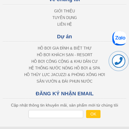
GIỚI THIỆU
TUYỂN DỤNG
LIÊN HỆ
Dự án
HỒ BƠI GIA ĐÌNH & BIỆT THỰ
HỒ BƠI KHÁCH SẠN - RESORT
HỒ BƠI CÔNG CỘNG & KHU DÂN CƯ
HỆ THỐNG NƯỚC NÓNG HỒ BƠI & SPA
HỒ THỦY LỰC JACUZZI & PHÒNG XÔNG HƠI
SÂN VƯỜN & ĐÀI PHUN NƯỚC
ĐĂNG KÝ NHẬN EMAIL
Cập nhật thông tin khuyên mãi, sản phẩm mới từ chúng tôi