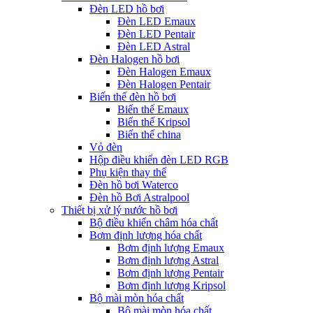
Đèn LED hồ bơi
Đèn LED Emaux
Đèn LED Pentair
Đèn LED Astral
Đèn Halogen hồ bơi
Đèn Halogen Emaux
Đèn Halogen Pentair
Biến thế đèn hồ bơi
Biến thế Emaux
Biến thế Kripsol
Biến thế china
Vỏ đèn
Hộp điều khiển đèn LED RGB
Phụ kiện thay thế
Đèn hồ bơi Waterco
Đèn hồ Bơi Astralpool
Thiết bị xử lý nước hồ bơi
Bộ điều khiển châm hóa chất
Bơm định lượng hóa chất
Bơm định lượng Emaux
Bơm định lượng Astral
Bơm định lượng Pentair
Bơm định lượng Kripsol
Bộ mài mòn hóa chất
Bộ mài mòn hóa chất