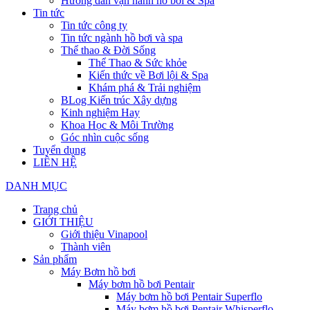
Hướng dẫn vận hành hồ bơi & Spa
Tin tức
Tin tức công ty
Tin tức ngành hồ bơi và spa
Thể thao & Đời Sống
Thể Thao & Sức khỏe
Kiến thức về Bơi lội & Spa
Khám phá & Trải nghiệm
BLog Kiến trúc Xây dựng
Kinh nghiệm Hay
Khoa Học & Môi Trường
Góc nhìn cuộc sống
Tuyển dụng
LIÊN HỆ
DANH MỤC
Trang chủ
GIỚI THIỆU
Giới thiệu Vinapool
Thành viên
Sản phẩm
Máy Bơm hồ bơi
Máy bơm hồ bơi Pentair
Máy bơm hồ bơi Pentair Superflo
Máy bơm hồ bơi Pentair Whisperflo