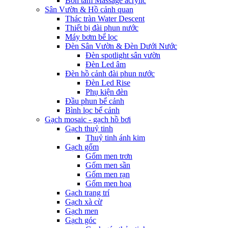
Bồn tắm Massage acrylic
Sân Vườn & Hồ cảnh quan
Thác tràn Water Descent
Thiết bị đài phun nước
Máy bơm bể lọc
Đèn Sân Vườn & Đèn Dưới Nước
Đèn spotlight sân vườn
Đèn Led âm
Đèn hồ cảnh đài phun nước
Đèn Led Rise
Phụ kiện đèn
Đầu phun bể cảnh
Bình lọc bể cảnh
Gạch mosaic - gạch hồ bơi
Gạch thuỷ tinh
Thuỷ tinh ánh kim
Gạch gốm
Gốm men trơn
Gốm men sần
Gốm men rạn
Gốm men hoa
Gạch trang trí
Gạch xà cừ
Gạch men
Gạch góc