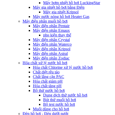
Máy bơm nhiệt hồ bơi LuckingStar
Máy gia nhiệt hồ bơi bằng Điện
Máy gia nhiệt Kripsol
Máy nước nóng hồ bơi Heater Gas
Máy điện phân muối hồ bơi
Máy điện phân Pentair
Máy điện phân Emaux
phụ kiện thay thế
Máy điện phân Crystal
Máy điện phân Waterco
Máy điện phân Kripsol
Máy điện phân Astral
Máy điện phân Zodiac
Hóa chất xử lý nước hồ bơi
Hóa chất Chlorine xử lý nước hồ bơi
Chất diệt rêu tảo
Chất lắng cặn PAC
Hóa chất giảm pH
Hóa chất tăng pH
Bộ thử nước hồ bơi
Dung dịch thử nước hồ bơi
Bút thử muối hồ bơi
Bộ test nước hồ bơi
Muối dùng cho hồ bơi
Đèn hồ bơi - Đèn dưới nước