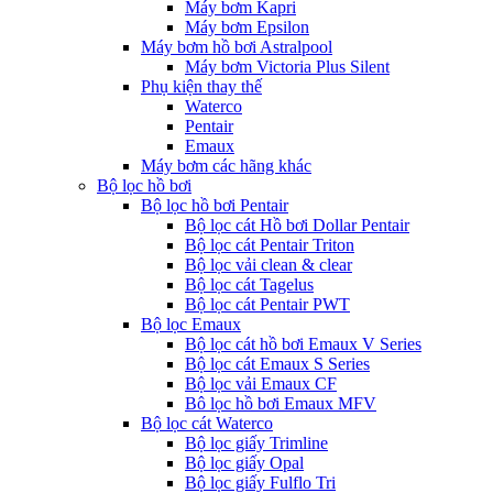
Máy bơm Kapri
Máy bơm Epsilon
Máy bơm hồ bơi Astralpool
Máy bơm Victoria Plus Silent
Phụ kiện thay thế
Waterco
Pentair
Emaux
Máy bơm các hãng khác
Bộ lọc hồ bơi
Bộ lọc hồ bơi Pentair
Bộ lọc cát Hồ bơi Dollar Pentair
Bộ lọc cát Pentair Triton
Bộ lọc vải clean & clear
Bộ lọc cát Tagelus
Bộ lọc cát Pentair PWT
Bộ lọc Emaux
Bộ lọc cát hồ bơi Emaux V Series
Bộ lọc cát Emaux S Series
Bộ lọc vải Emaux CF
Bô lọc hồ bơi Emaux MFV
Bộ lọc cát Waterco
Bộ lọc giấy Trimline
Bộ lọc giấy Opal
Bộ lọc giấy Fulflo Tri