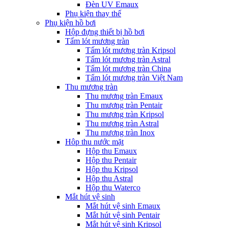
Đèn UV Emaux
Phụ kiện thay thế
Phụ kiện hồ bơi
Hộp đựng thiết bị hồ bơi
Tấm lót mương tràn
Tấm lót mương tràn Kripsol
Tấm lót mương tràn Astral
Tấm lót mương tràn China
Tấm lót mương tràn Việt Nam
Thu mương tràn
Thu mương tràn Emaux
Thu mương tràn Pentair
Thu mương tràn Kripsol
Thu mương tràn Astral
Thu mương tràn Inox
Hôp thu nước mặt
Hộp thu Emaux
Hộp thu Pentair
Hộp thu Kripsol
Hộp thu Astral
Hộp thu Waterco
Mắt hút vệ sinh
Mắt hút vệ sinh Emaux
Mắt hút vệ sinh Pentair
Mắt hút vệ sinh Kripsol