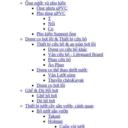
Ống nước và phụ kiện
Ống nhựa uPVC
Phụ tùng uPVC
T
Nối
Co
Phụ kiện Support ống
Dụng cụ bơi lội & Thiết bị cứu hộ
Thiết bị cứu hộ & an toàn bơi lội
Dụng cụ cứu hộ khác
Ván cứu hộ - Lifeguard Board
Phao cứu hộ
Áo Phao
Dụng cụ thể thao dưới nước
Ván Lướt sóng
Thuyền chèoKayak
Dụng cụ bơi lội
Ghế & Dù Hồ bơi
Ghế hồ bơi
Dù hồ bơi
Thiết bị tưới cây sân vườn, cảnh quan
Bộ tưới sân vườn
Takagi
Holman
Cuộn vòi tưới