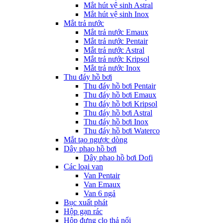
Mắt hút vệ sinh Astral
Mắt hút vệ sinh Inox
Mắt trả nước
Mắt trả nước Emaux
Mắt trả nước Pentair
Mắt trả nước Astral
Mắt trả nước Kripsol
Mắt trả nước Inox
Thu đáy hồ bơi
Thu đáy hồ bơi Pentair
Thu đáy hồ bơi Emaux
Thu đáy hồ bơi Kripsol
Thu đáy hồ bơi Astral
Thu đáy hồ bơi Inox
Thu đáy hồ bơi Waterco
Mắt tạo ngược dòng
Dây phao hồ bơi
Dây phao hồ bơi Dofi
Các loại van
Van Pentair
Van Emaux
Van 6 ngả
Bục xuất phát
Hộp gạn rác
Hộp đựng clo thả nổi