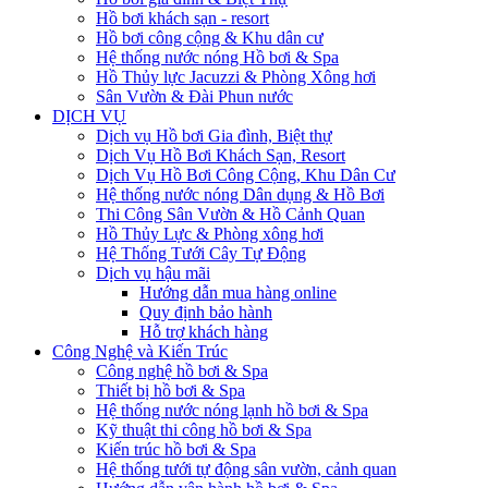
Hồ bơi khách sạn - resort
Hồ bơi công cộng & Khu dân cư
Hệ thống nước nóng Hồ bơi & Spa
Hồ Thủy lực Jacuzzi & Phòng Xông hơi
Sân Vườn & Đài Phun nước
DỊCH VỤ
Dịch vụ Hồ bơi Gia đình, Biệt thự
Dịch Vụ Hồ Bơi Khách Sạn, Resort
Dịch Vụ Hồ Bơi Công Cộng, Khu Dân Cư
Hệ thống nước nóng Dân dụng & Hồ Bơi
Thi Công Sân Vườn & Hồ Cảnh Quan
Hồ Thủy Lực & Phòng xông hơi
Hệ Thống Tưới Cây Tự Động
Dịch vụ hậu mãi
Hướng dẫn mua hàng online
Quy định bảo hành
Hỗ trợ khách hàng
Công Nghệ và Kiến Trúc
Công nghệ hồ bơi & Spa
Thiết bị hồ bơi & Spa
Hệ thống nước nóng lạnh hồ bơi & Spa
Kỹ thuật thi công hồ bơi & Spa
Kiến trúc hồ bơi & Spa
Hệ thống tưới tự động sân vườn, cảnh quan