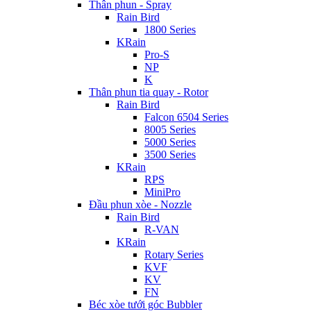
Thân phun - Spray
Rain Bird
1800 Series
KRain
Pro-S
NP
K
Thân phun tia quay - Rotor
Rain Bird
Falcon 6504 Series
8005 Series
5000 Series
3500 Series
KRain
RPS
MiniPro
Đầu phun xòe - Nozzle
Rain Bird
R-VAN
KRain
Rotary Series
KVF
KV
FN
Béc xòe tưới góc Bubbler