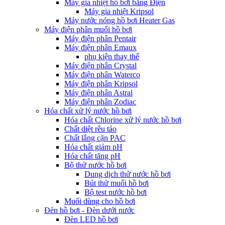
Máy gia nhiệt hồ bơi bằng Điện
Máy gia nhiệt Kripsol
Máy nước nóng hồ bơi Heater Gas
Máy điện phân muối hồ bơi
Máy điện phân Pentair
Máy điện phân Emaux
phụ kiện thay thế
Máy điện phân Crystal
Máy điện phân Waterco
Máy điện phân Kripsol
Máy điện phân Astral
Máy điện phân Zodiac
Hóa chất xử lý nước hồ bơi
Hóa chất Chlorine xử lý nước hồ bơi
Chất diệt rêu tảo
Chất lắng cặn PAC
Hóa chất giảm pH
Hóa chất tăng pH
Bộ thử nước hồ bơi
Dung dịch thử nước hồ bơi
Bút thử muối hồ bơi
Bộ test nước hồ bơi
Muối dùng cho hồ bơi
Đèn hồ bơi - Đèn dưới nước
Đèn LED hồ bơi