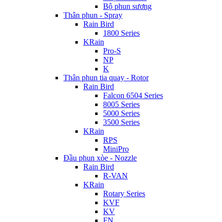
Bộ phun sương
Thân phun - Spray
Rain Bird
1800 Series
KRain
Pro-S
NP
K
Thân phun tia quay - Rotor
Rain Bird
Falcon 6504 Series
8005 Series
5000 Series
3500 Series
KRain
RPS
MiniPro
Đầu phun xòe - Nozzle
Rain Bird
R-VAN
KRain
Rotary Series
KVF
KV
FN