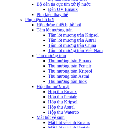
Bộ đèn tia cực tím xử lý nước
Đèn UV Emaux
Phụ kiện thay thế
Phụ kiện hồ bơi
Hộp đựng thiết bị hồ bơi
Tấm lót mương tràn
Tấm lót mương tràn Kripsol
Tấm lót mương tràn Astral
Tấm lót mương tràn China
Tấm lót mương tràn Việt Nam
Thu mương tràn
Thu mương tràn Emaux
Thu mương tràn Pentair
Thu mương tràn Kripsol
Thu mương tràn Astral
Thu mương tràn Inox
Hôp thu nước mặt
Hộp thu Emaux
Hộp thu Pentair
Hộp thu Kripsol
Hộp thu Astral
Hộp thu Waterco
Mắt hút vệ sinh
Mắt hút vệ sinh Emaux
Mắt hút vệ sinh Pentair