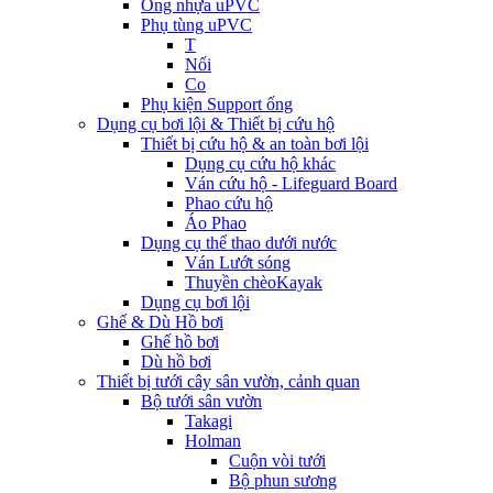
Ống nhựa uPVC
Phụ tùng uPVC
T
Nối
Co
Phụ kiện Support ống
Dụng cụ bơi lội & Thiết bị cứu hộ
Thiết bị cứu hộ & an toàn bơi lội
Dụng cụ cứu hộ khác
Ván cứu hộ - Lifeguard Board
Phao cứu hộ
Áo Phao
Dụng cụ thể thao dưới nước
Ván Lướt sóng
Thuyền chèoKayak
Dụng cụ bơi lội
Ghế & Dù Hồ bơi
Ghế hồ bơi
Dù hồ bơi
Thiết bị tưới cây sân vườn, cảnh quan
Bộ tưới sân vườn
Takagi
Holman
Cuộn vòi tưới
Bộ phun sương