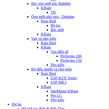
Béc xòe tưới góc Bubbler
KRain
TB
Ống tưới nhỏ giọt - Dripline
Rain Bird
Bộ lọc
Béc tưới
KRain
Van và phụ kiện
Rain Bird
KRain
Van điện từ
ProSeries 200
ProSeries 150
Phụ kiện
Bộ điều khiển và phụ kiện
Rain Bird
ESP-RZX Series
ESP-ME3
KRain
SiteMaster KRain
Pro LC
Phụ kiện
Dự án
Hồ bơi gia đình & Biệt Thự