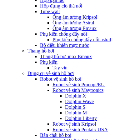
Hộp gạn rác
Hộp đựng clo thả nổi
Tube wall
Ống âm tường Kripsol
Ống âm tường Astral
Ống âm tương Emaux
Phụ kiện chống đẩy nổi
Phụ kiện chống đẩy nổi astral
Bộ điều khiển mực nước
Thang hồ bơi
Thang hồ bơi inox Emaux
Phụ kiện
Tay vịn
Dụng cụ vệ sinh hồ bơi
Robot vệ sinh hồ bơi
Robot vệ sinh Procopi/EU
Robot vệ sinh Maytronics
Dolphin X
Dolphin Wave
Dolphin S
Dolphin M
Dolphin Liberty
Robot vệ sinh Kripsol
Robot vệ sinh Pentair/ USA
Bàn chải hồ bơi