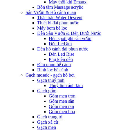
Máy thổi khí Emaux
Bồn tắm Massage acrylic
Sân Vườn & Hồ cảnh quan
Thác tràn Water Descent
Thiết bị đài phun nước
Máy bơm bể lọc
Đèn Sân Vườn & Đèn Dưới Nước
Đèn spotlight sân vườn
Đèn Led âm
Đèn hồ cảnh đài phun nước
Đèn Led Rise
Phụ kiện đèn
Đầu phun bể cảnh
Bình lọc bể cảnh
Gạch mosaic - gạch hồ bơi
Gạch thuỷ tinh
Thuỷ tinh ánh kim
Gạch gốm
Gốm men trơn
Gốm men sần
Gốm men rạn
Gốm men hoa
Gạch trang trí
Gạch xà cừ
Gạch men