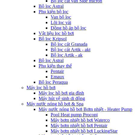
Bộ lọc cát van Side micron
Bộ lọc Astral
Phụ kiện bộ lọc
Van bộ lọc
Lõi lọc vải
Đồng hồ áp bộ lọc
Vật liệu lọc hồ bơi
Bộ lọc Kripsol
Bộ lọc cát Granada
Bộ lọc cát Artik - akt
Bộ lọc Artik - ak
Bộ lọc Astral
Phụ kiện thay thế
Pentair
Emaux
Bộ lọc Peraqua
Máy lọc hồ bơi
Máy lọc hồ bơi gia đình
Máy hút vệ sinh di động
Máy nước nóng hồ bơi & Spa
Máy nước nóng hồ bơi Bơm nhiệt - Heater Pump
Pool Heat pump Procopi
Máy bơm nhiệt hồ bơi Waterco
Máy bơm nhiệt hồ bơi Pentair
Máy bơm nhiệt hồ bơi LuckingStar