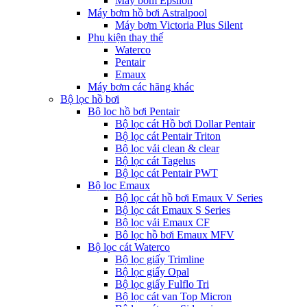
Máy bơm Epsilon
Máy bơm hồ bơi Astralpool
Máy bơm Victoria Plus Silent
Phụ kiện thay thế
Waterco
Pentair
Emaux
Máy bơm các hãng khác
Bộ lọc hồ bơi
Bộ lọc hồ bơi Pentair
Bộ lọc cát Hồ bơi Dollar Pentair
Bộ lọc cát Pentair Triton
Bộ lọc vải clean & clear
Bộ lọc cát Tagelus
Bộ lọc cát Pentair PWT
Bộ lọc Emaux
Bộ lọc cát hồ bơi Emaux V Series
Bộ lọc cát Emaux S Series
Bộ lọc vải Emaux CF
Bô lọc hồ bơi Emaux MFV
Bộ lọc cát Waterco
Bộ lọc giấy Trimline
Bộ lọc giấy Opal
Bộ lọc giấy Fulflo Tri
Bộ lọc cát van Top Micron