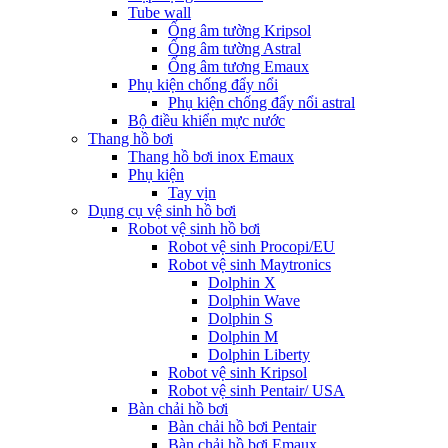
Tube wall
Ống âm tường Kripsol
Ống âm tường Astral
Ống âm tương Emaux
Phụ kiện chống đẩy nổi
Phụ kiện chống đẩy nổi astral
Bộ điều khiển mực nước
Thang hồ bơi
Thang hồ bơi inox Emaux
Phụ kiện
Tay vịn
Dụng cụ vệ sinh hồ bơi
Robot vệ sinh hồ bơi
Robot vệ sinh Procopi/EU
Robot vệ sinh Maytronics
Dolphin X
Dolphin Wave
Dolphin S
Dolphin M
Dolphin Liberty
Robot vệ sinh Kripsol
Robot vệ sinh Pentair/ USA
Bàn chải hồ bơi
Bàn chải hồ bơi Pentair
Bàn chải hồ bơi Emaux