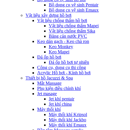
Bộ dụng cụ vệ sinh Pentair
Bộ dụng cụ vệ sinh Emaux
Vật liệu xây dựng hồ bơi
Vật liệu chống thấm hồ bơi
Vật liệu chống thấm Mapei
Vật liệu chống thấm Sika
Băng cản nước PVC
Keo dán gạch - Keo chà ron
Keo Monkey
Keo Mapei
Đá ốp hồ bơi
Đá ốp hồ bơi tự nhiên
Công cụ, dụng cụ thi công
Acrylic Hồ bơi - Kính hồ bơi
Thiết bị hồ Jacuzzi & Spa
Mắt Massage
Phụ kiện điều chỉnh khí
Jet masage
Jet khí pentair
Jet khí china
Máy thổi khí
Máy thổi khí Kripsol
Máy thổi khí Jackbo
Máy thổi khí Emaux