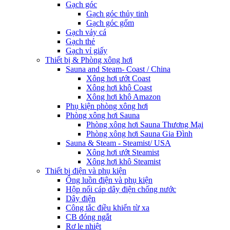
Gạch góc
Gạch góc thủy tinh
Gạch góc gốm
Gạch vảy cá
Gạch thẻ
Gạch vỉ giấy
Thiết bị & Phòng xông hơi
Sauna and Steam- Coast / China
Xông hơi ướt Coast
Xông hơi khô Coast
Xông hơi khô Amazon
Phụ kiện phòng xông hơi
Phòng xông hơi Sauna
Phòng xông hơi Sauna Thương Mại
Phòng xông hơi Sauna Gia Đình
Sauna & Steam - Steamist/ USA
Xông hơi ướt Steamist
Xông hơi khô Steamist
Thiết bị điện và phụ kiện
Ống luồn điện và phụ kiện
Hộp nối cáp dây điện chống nước
Dây điện
Công tắc điều khiển từ xa
CB đóng ngắt
Rơ le nhiệt