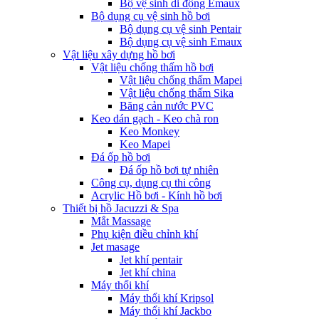
Bộ vệ sinh di động Emaux
Bộ dụng cụ vệ sinh hồ bơi
Bộ dụng cụ vệ sinh Pentair
Bộ dụng cụ vệ sinh Emaux
Vật liệu xây dựng hồ bơi
Vật liệu chống thấm hồ bơi
Vật liệu chống thấm Mapei
Vật liệu chống thấm Sika
Băng cản nước PVC
Keo dán gạch - Keo chà ron
Keo Monkey
Keo Mapei
Đá ốp hồ bơi
Đá ốp hồ bơi tự nhiên
Công cụ, dụng cụ thi công
Acrylic Hồ bơi - Kính hồ bơi
Thiết bị hồ Jacuzzi & Spa
Mắt Massage
Phụ kiện điều chỉnh khí
Jet masage
Jet khí pentair
Jet khí china
Máy thổi khí
Máy thổi khí Kripsol
Máy thổi khí Jackbo