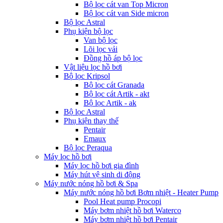
Bộ lọc cát van Top Micron
Bộ lọc cát van Side micron
Bộ lọc Astral
Phụ kiện bộ lọc
Van bộ lọc
Lõi lọc vải
Đồng hồ áp bộ lọc
Vật liệu lọc hồ bơi
Bộ lọc Kripsol
Bộ lọc cát Granada
Bộ lọc cát Artik - akt
Bộ lọc Artik - ak
Bộ lọc Astral
Phụ kiện thay thế
Pentair
Emaux
Bộ lọc Peraqua
Máy lọc hồ bơi
Máy lọc hồ bơi gia đình
Máy hút vệ sinh di động
Máy nước nóng hồ bơi & Spa
Máy nước nóng hồ bơi Bơm nhiệt - Heater Pump
Pool Heat pump Procopi
Máy bơm nhiệt hồ bơi Waterco
Máy bơm nhiệt hồ bơi Pentair