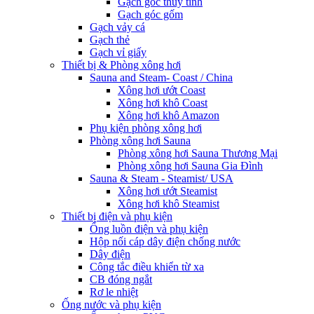
Gạch góc thủy tinh
Gạch góc gốm
Gạch vảy cá
Gạch thẻ
Gạch vỉ giấy
Thiết bị & Phòng xông hơi
Sauna and Steam- Coast / China
Xông hơi ướt Coast
Xông hơi khô Coast
Xông hơi khô Amazon
Phụ kiện phòng xông hơi
Phòng xông hơi Sauna
Phòng xông hơi Sauna Thương Mại
Phòng xông hơi Sauna Gia Đình
Sauna & Steam - Steamist/ USA
Xông hơi ướt Steamist
Xông hơi khô Steamist
Thiết bị điện và phụ kiện
Ống luồn điện và phụ kiện
Hộp nối cáp dây điện chống nước
Dây điện
Công tắc điều khiển từ xa
CB đóng ngắt
Rơ le nhiệt
Ống nước và phụ kiện