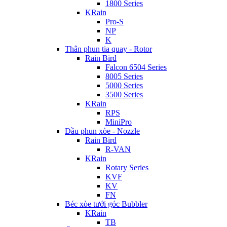
1800 Series
KRain
Pro-S
NP
K
Thân phun tia quay - Rotor
Rain Bird
Falcon 6504 Series
8005 Series
5000 Series
3500 Series
KRain
RPS
MiniPro
Đầu phun xòe - Nozzle
Rain Bird
R-VAN
KRain
Rotary Series
KVF
KV
FN
Béc xòe tưới góc Bubbler
KRain
TB