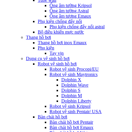
Tube wall
Ống âm tường Kripsol
Ống âm tường Astral
Ống âm tương Emaux
Phụ kiện chống đẩy nổi
Phụ kiện chống đẩy nổi astral
Bộ điều khiển mực nước
Thang hồ bơi
Thang hồ bơi inox Emaux
Phụ kiện
Tay vịn
Dụng cụ vệ sinh hồ bơi
Robot vệ sinh hồ bơi
Robot vệ sinh Procopi/EU
Robot vệ sinh Maytronics
Dolphin X
Dolphin Wave
Dolphin S
Dolphin M
Dolphin Liberty
Robot vệ sinh Kripsol
Robot vệ sinh Pentair/ USA
Bàn chải hồ bơi
Bàn chải hồ bơi Pentair
Bàn chải hồ bơi Emaux