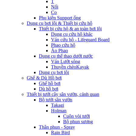
T
Nối
Co
Phụ kiện Support ống
Dụng cụ bơi lội & Thiết bị cứu hộ
Thiết bị cứu hộ & an toàn bơi lội
Dụng cụ cứu hộ khác
Ván cứu hộ - Lifeguard Board
Phao cứu hộ
Áo Phao
Dụng cụ thể thao dưới nước
Ván Lướt sóng
Thuyền chèoKayak
Dụng cụ bơi lội
Ghế & Dù Hồ bơi
Ghế hồ bơi
Dù hồ bơi
Thiết bị tưới cây sân vườn, cảnh quan
Bộ tưới sân vườn
Takagi
Holman
Cuộn vòi tưới
Bộ phun sương
Thân phun - Spray
Rain Bird