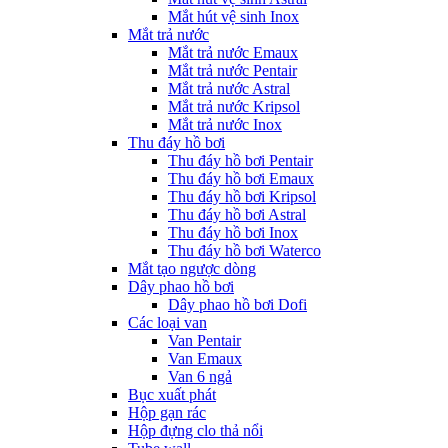
Mắt hút vệ sinh Inox
Mắt trả nước
Mắt trả nước Emaux
Mắt trả nước Pentair
Mắt trả nước Astral
Mắt trả nước Kripsol
Mắt trả nước Inox
Thu đáy hồ bơi
Thu đáy hồ bơi Pentair
Thu đáy hồ bơi Emaux
Thu đáy hồ bơi Kripsol
Thu đáy hồ bơi Astral
Thu đáy hồ bơi Inox
Thu đáy hồ bơi Waterco
Mắt tạo ngược dòng
Dây phao hồ bơi
Dây phao hồ bơi Dofi
Các loại van
Van Pentair
Van Emaux
Van 6 ngả
Bục xuất phát
Hộp gạn rác
Hộp đựng clo thả nổi