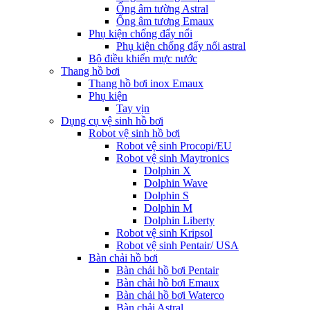
Ống âm tường Astral
Ống âm tương Emaux
Phụ kiện chống đẩy nổi
Phụ kiện chống đẩy nổi astral
Bộ điều khiển mực nước
Thang hồ bơi
Thang hồ bơi inox Emaux
Phụ kiện
Tay vịn
Dụng cụ vệ sinh hồ bơi
Robot vệ sinh hồ bơi
Robot vệ sinh Procopi/EU
Robot vệ sinh Maytronics
Dolphin X
Dolphin Wave
Dolphin S
Dolphin M
Dolphin Liberty
Robot vệ sinh Kripsol
Robot vệ sinh Pentair/ USA
Bàn chải hồ bơi
Bàn chải hồ bơi Pentair
Bàn chải hồ bơi Emaux
Bàn chải hồ bơi Waterco
Bàn chải Astral