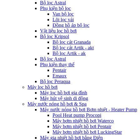
Bộ lọc Astral
Phụ kiện bộ lọc
Van bộ lọc
Lõi lọc vải
Đồng hồ áp bộ lọc
Vật liệu lọc hồ bơi
Bộ lọc Kripsol
Bộ lọc cát Granada
Bộ lọc cát Artik - akt
Bộ lọc Artik - ak
Bộ lọc Astral
Phụ kiện thay thế
Pentair
Emaux
Bộ lọc Peraqua
Máy lọc hồ bơi
Máy lọc hồ bơi gia đình
Máy hút vệ sinh di động
Máy nước nóng hồ bơi & Spa
Máy nước nóng hồ bơi Bơm nhiệt - Heater Pump
Pool Heat pump Procopi
Máy bơm nhiệt hồ bơi Waterco
Máy bơm nhiệt hồ bơi Pentair
Máy bơm nhiệt hồ bơi LuckingStar
Máy gia nhiệt hồ bơi bằng Điện