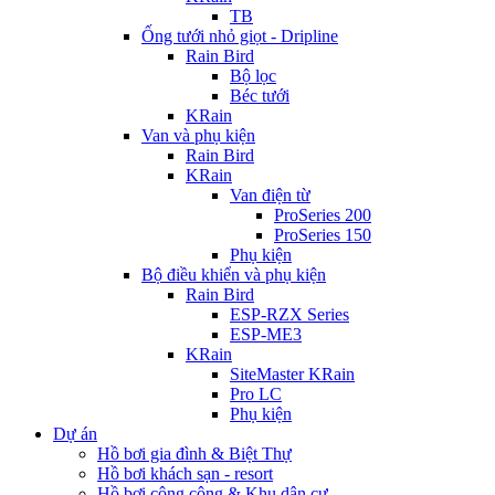
TB
Ống tưới nhỏ giọt - Dripline
Rain Bird
Bộ lọc
Béc tưới
KRain
Van và phụ kiện
Rain Bird
KRain
Van điện từ
ProSeries 200
ProSeries 150
Phụ kiện
Bộ điều khiển và phụ kiện
Rain Bird
ESP-RZX Series
ESP-ME3
KRain
SiteMaster KRain
Pro LC
Phụ kiện
Dự án
Hồ bơi gia đình & Biệt Thự
Hồ bơi khách sạn - resort
Hồ bơi công cộng & Khu dân cư