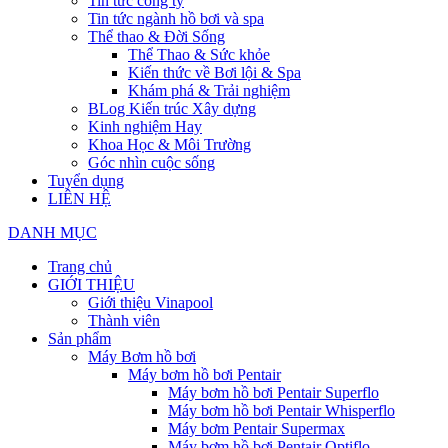
Tin tức công ty
Tin tức ngành hồ bơi và spa
Thể thao & Đời Sống
Thể Thao & Sức khỏe
Kiến thức về Bơi lội & Spa
Khám phá & Trải nghiệm
BLog Kiến trúc Xây dựng
Kinh nghiệm Hay
Khoa Học & Môi Trường
Góc nhìn cuộc sống
Tuyển dụng
LIÊN HỆ
DANH MỤC
Trang chủ
GIỚI THIỆU
Giới thiệu Vinapool
Thành viên
Sản phẩm
Máy Bơm hồ bơi
Máy bơm hồ bơi Pentair
Máy bơm hồ bơi Pentair Superflo
Máy bơm hồ bơi Pentair Whisperflo
Máy bơm Pentair Supermax
Máy bơm hồ bơi Pentair Optiflo