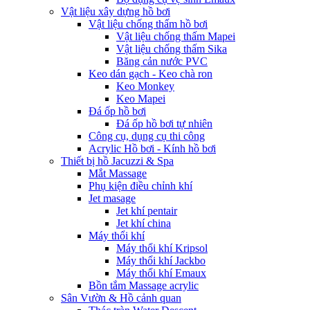
Vật liệu xây dựng hồ bơi
Vật liệu chống thấm hồ bơi
Vật liệu chống thấm Mapei
Vật liệu chống thấm Sika
Băng cản nước PVC
Keo dán gạch - Keo chà ron
Keo Monkey
Keo Mapei
Đá ốp hồ bơi
Đá ốp hồ bơi tự nhiên
Công cụ, dụng cụ thi công
Acrylic Hồ bơi - Kính hồ bơi
Thiết bị hồ Jacuzzi & Spa
Mắt Massage
Phụ kiện điều chỉnh khí
Jet masage
Jet khí pentair
Jet khí china
Máy thổi khí
Máy thổi khí Kripsol
Máy thổi khí Jackbo
Máy thổi khí Emaux
Bồn tắm Massage acrylic
Sân Vườn & Hồ cảnh quan