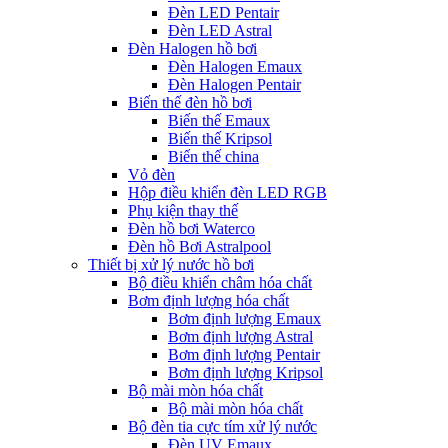
Đèn LED Pentair
Đèn LED Astral
Đèn Halogen hồ bơi
Đèn Halogen Emaux
Đèn Halogen Pentair
Biến thế đèn hồ bơi
Biến thế Emaux
Biến thế Kripsol
Biến thế china
Vỏ đèn
Hộp điều khiển đèn LED RGB
Phụ kiện thay thế
Đèn hồ bơi Waterco
Đèn hồ Bơi Astralpool
Thiết bị xử lý nước hồ bơi
Bộ điều khiển châm hóa chất
Bơm định lượng hóa chất
Bơm định lượng Emaux
Bơm định lượng Astral
Bơm định lượng Pentair
Bơm định lượng Kripsol
Bộ mài mòn hóa chất
Bộ mài mòn hóa chất
Bộ đèn tia cực tím xử lý nước
Đèn UV Emaux