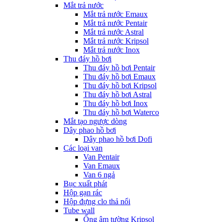
Mắt trả nước
Mắt trả nước Emaux
Mắt trả nước Pentair
Mắt trả nước Astral
Mắt trả nước Kripsol
Mắt trả nước Inox
Thu đáy hồ bơi
Thu đáy hồ bơi Pentair
Thu đáy hồ bơi Emaux
Thu đáy hồ bơi Kripsol
Thu đáy hồ bơi Astral
Thu đáy hồ bơi Inox
Thu đáy hồ bơi Waterco
Mắt tạo ngược dòng
Dây phao hồ bơi
Dây phao hồ bơi Dofi
Các loại van
Van Pentair
Van Emaux
Van 6 ngả
Bục xuất phát
Hộp gạn rác
Hộp đựng clo thả nổi
Tube wall
Ống âm tường Kripsol