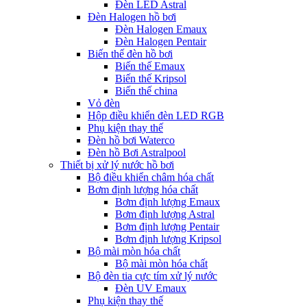
Đèn LED Astral
Đèn Halogen hồ bơi
Đèn Halogen Emaux
Đèn Halogen Pentair
Biến thế đèn hồ bơi
Biến thế Emaux
Biến thế Kripsol
Biến thế china
Vỏ đèn
Hộp điều khiển đèn LED RGB
Phụ kiện thay thế
Đèn hồ bơi Waterco
Đèn hồ Bơi Astralpool
Thiết bị xử lý nước hồ bơi
Bộ điều khiển châm hóa chất
Bơm định lượng hóa chất
Bơm định lượng Emaux
Bơm định lượng Astral
Bơm định lượng Pentair
Bơm định lượng Kripsol
Bộ mài mòn hóa chất
Bộ mài mòn hóa chất
Bộ đèn tia cực tím xử lý nước
Đèn UV Emaux
Phụ kiện thay thế