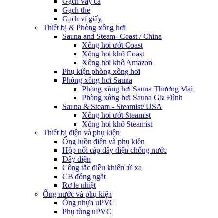
Gạch vảy cá
Gạch thẻ
Gạch vỉ giấy
Thiết bị & Phòng xông hơi
Sauna and Steam- Coast / China
Xông hơi ướt Coast
Xông hơi khô Coast
Xông hơi khô Amazon
Phụ kiện phòng xông hơi
Phòng xông hơi Sauna
Phòng xông hơi Sauna Thương Mại
Phòng xông hơi Sauna Gia Đình
Sauna & Steam - Steamist/ USA
Xông hơi ướt Steamist
Xông hơi khô Steamist
Thiết bị điện và phụ kiện
Ống luồn điện và phụ kiện
Hộp nối cáp dây điện chống nước
Dây điện
Công tắc điều khiển từ xa
CB đóng ngắt
Rơ le nhiệt
Ống nước và phụ kiện
Ống nhựa uPVC
Phụ tùng uPVC