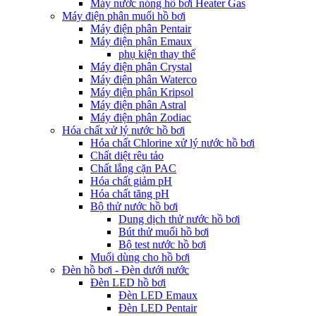
Máy nước nóng hồ bơi Heater Gas
Máy điện phân muối hồ bơi
Máy điện phân Pentair
Máy điện phân Emaux
phụ kiện thay thế
Máy điện phân Crystal
Máy điện phân Waterco
Máy điện phân Kripsol
Máy điện phân Astral
Máy điện phân Zodiac
Hóa chất xử lý nước hồ bơi
Hóa chất Chlorine xử lý nước hồ bơi
Chất diệt rêu tảo
Chất lắng cặn PAC
Hóa chất giảm pH
Hóa chất tăng pH
Bộ thử nước hồ bơi
Dung dịch thử nước hồ bơi
Bút thử muối hồ bơi
Bộ test nước hồ bơi
Muối dùng cho hồ bơi
Đèn hồ bơi - Đèn dưới nước
Đèn LED hồ bơi
Đèn LED Emaux
Đèn LED Pentair