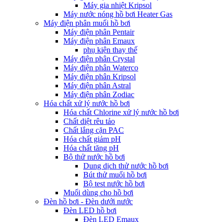
Máy gia nhiệt Kripsol
Máy nước nóng hồ bơi Heater Gas
Máy điện phân muối hồ bơi
Máy điện phân Pentair
Máy điện phân Emaux
phụ kiện thay thế
Máy điện phân Crystal
Máy điện phân Waterco
Máy điện phân Kripsol
Máy điện phân Astral
Máy điện phân Zodiac
Hóa chất xử lý nước hồ bơi
Hóa chất Chlorine xử lý nước hồ bơi
Chất diệt rêu tảo
Chất lắng cặn PAC
Hóa chất giảm pH
Hóa chất tăng pH
Bộ thử nước hồ bơi
Dung dịch thử nước hồ bơi
Bút thử muối hồ bơi
Bộ test nước hồ bơi
Muối dùng cho hồ bơi
Đèn hồ bơi - Đèn dưới nước
Đèn LED hồ bơi
Đèn LED Emaux