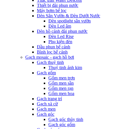
Thác tràn Water Descent
Thiết bị đài phun nước
Máy bơm bể lọc
Đèn Sân Vườn & Đèn Dưới Nước
Đèn spotlight sân vườn
Đèn Led âm
Đèn hồ cảnh đài phun nước
Đèn Led Rise
Phụ kiện đèn
Đầu phun bể cảnh
Bình lọc bể cảnh
Gạch mosaic - gạch hồ bơi
Gạch thuỷ tinh
Thuỷ tinh ánh kim
Gạch gốm
Gốm men trơn
Gốm men sần
Gốm men rạn
Gốm men hoa
Gạch trang trí
Gạch xà cừ
Gạch men
Gạch góc
Gạch góc thủy tinh
Gạch góc gốm