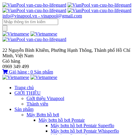
info@vinapool.vn - vinapool@gmail.com
22 Nguyễn Bỉnh Khiêm, Phường Hạnh Thông, Thành phố Hồ Chí
Minh, Việt Nam
Giỏ hàng
0969 349 499
Giỏ hàng :
0
Sản phẩm
Trang chủ
GIỚI THIỆU
Giới thiệu Vinapool
Thành viên
Sản phẩm
Máy Bơm hồ bơi
Máy bơm hồ bơi Pentair
Máy bơm hồ bơi Pentair Superflo
Máy bơm hồ bơi Pentair Whisperflo