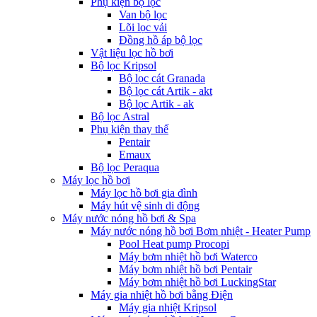
Phụ kiện bộ lọc
Van bộ lọc
Lõi lọc vải
Đồng hồ áp bộ lọc
Vật liệu lọc hồ bơi
Bộ lọc Kripsol
Bộ lọc cát Granada
Bộ lọc cát Artik - akt
Bộ lọc Artik - ak
Bộ lọc Astral
Phụ kiện thay thế
Pentair
Emaux
Bộ lọc Peraqua
Máy lọc hồ bơi
Máy lọc hồ bơi gia đình
Máy hút vệ sinh di động
Máy nước nóng hồ bơi & Spa
Máy nước nóng hồ bơi Bơm nhiệt - Heater Pump
Pool Heat pump Procopi
Máy bơm nhiệt hồ bơi Waterco
Máy bơm nhiệt hồ bơi Pentair
Máy bơm nhiệt hồ bơi LuckingStar
Máy gia nhiệt hồ bơi bằng Điện
Máy gia nhiệt Kripsol