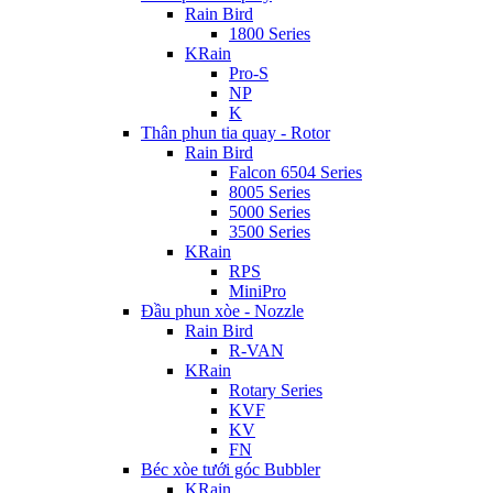
Rain Bird
1800 Series
KRain
Pro-S
NP
K
Thân phun tia quay - Rotor
Rain Bird
Falcon 6504 Series
8005 Series
5000 Series
3500 Series
KRain
RPS
MiniPro
Đầu phun xòe - Nozzle
Rain Bird
R-VAN
KRain
Rotary Series
KVF
KV
FN
Béc xòe tưới góc Bubbler
KRain