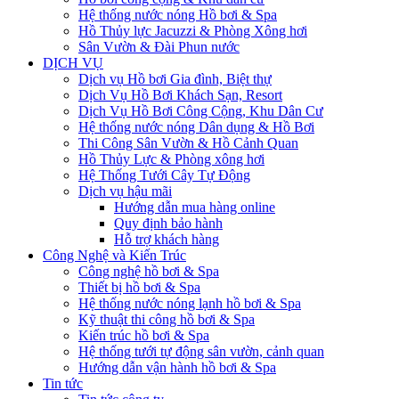
Hệ thống nước nóng Hồ bơi & Spa
Hồ Thủy lực Jacuzzi & Phòng Xông hơi
Sân Vườn & Đài Phun nước
DỊCH VỤ
Dịch vụ Hồ bơi Gia đình, Biệt thự
Dịch Vụ Hồ Bơi Khách Sạn, Resort
Dịch Vụ Hồ Bơi Công Cộng, Khu Dân Cư
Hệ thống nước nóng Dân dụng & Hồ Bơi
Thi Công Sân Vườn & Hồ Cảnh Quan
Hồ Thủy Lực & Phòng xông hơi
Hệ Thống Tưới Cây Tự Động
Dịch vụ hậu mãi
Hướng dẫn mua hàng online
Quy định bảo hành
Hỗ trợ khách hàng
Công Nghệ và Kiến Trúc
Công nghệ hồ bơi & Spa
Thiết bị hồ bơi & Spa
Hệ thống nước nóng lạnh hồ bơi & Spa
Kỹ thuật thi công hồ bơi & Spa
Kiến trúc hồ bơi & Spa
Hệ thống tưới tự động sân vườn, cảnh quan
Hướng dẫn vận hành hồ bơi & Spa
Tin tức