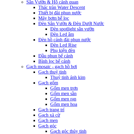
Sân Vườn & Hồ cảnh quan
Thác tràn Water Descent
Thiết bị đài phun nước
Máy bơm bể lọc
Đèn Sân Vườn & Đèn Dưới Nước
Đèn spotlight sân vườn
Đèn Led âm
Đèn hồ cảnh đài phun nước
Đèn Led Rise
Phụ kiện đèn
Đầu phun bể cảnh
Bình lọc bể cảnh
Gạch mosaic - gạch hồ bơi
Gạch thuỷ tinh
Thuỷ tinh ánh kim
Gạch gốm
Gốm men trơn
Gốm men sần
Gốm men rạn
Gốm men hoa
Gạch trang trí
Gạch xà cừ
Gạch men
Gạch góc
Gạch góc thủy tinh