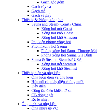
Gạch góc gốm
Gạch vảy cá
Gạch thẻ
Gạch vỉ giấy
Thiết bị & Phòng xông hơi
Sauna and Steam- Coast / China
Xông hơi ướt Coast
Xông hơi khô Coast
Xông hơi khô Amazon
Phụ kiện phòng xông hơi
Phòng xông hơi Sauna
Phòng xông hơi Sauna Thương Mại
Phòng xông hơi Sauna Gia Đình
Sauna & Steam - Steamist/ USA
Xông hơi ướt Steamist
Xông hơi khô Steamist
Thiết bị điện và phụ kiện
Ống luồn điện và phụ kiện
Hộp nối cáp dây điện chống nước
Dây điện
Công tắc điều khiển từ xa
CB đóng ngắt
Rơ le nhiệt
Ống nước và phụ kiện
Ống nhựa uPVC