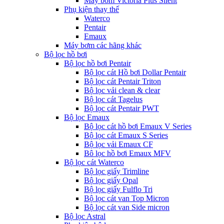
Máy bơm Victoria Plus Silent
Phụ kiện thay thế
Waterco
Pentair
Emaux
Máy bơm các hãng khác
Bộ lọc hồ bơi
Bộ lọc hồ bơi Pentair
Bộ lọc cát Hồ bơi Dollar Pentair
Bộ lọc cát Pentair Triton
Bộ lọc vải clean & clear
Bộ lọc cát Tagelus
Bộ lọc cát Pentair PWT
Bộ lọc Emaux
Bộ lọc cát hồ bơi Emaux V Series
Bộ lọc cát Emaux S Series
Bộ lọc vải Emaux CF
Bô lọc hồ bơi Emaux MFV
Bộ lọc cát Waterco
Bộ lọc giấy Trimline
Bộ lọc giấy Opal
Bộ lọc giấy Fulflo Tri
Bộ lọc cát van Top Micron
Bộ lọc cát van Side micron
Bộ lọc Astral