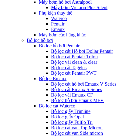
Máy bơm hồ bơi Astralpool
Máy bơm Victoria Plus Silent
Phụ kiện thay thế
Waterco
Pentair
Emaux
Máy bơm các hãng khác
Bộ lọc hồ bơi
Bộ lọc hồ bơi Pentair
Bộ lọc cát Hồ bơi Dollar Pentair
Bộ lọc cát Pentair Triton
Bộ lọc vải clean & clear
Bộ lọc cát Tagelus
Bộ lọc cát Pentair PWT
Bộ lọc Emaux
Bộ lọc cát hồ bơi Emaux V Series
Bộ lọc cát Emaux S Series
Bộ lọc vải Emaux CF
Bô lọc hồ bơi Emaux MFV
Bộ lọc cát Waterco
Bộ lọc giấy Trimline
Bộ lọc giấy Opal
Bộ lọc giấy Fulflo Tri
Bộ lọc cát van Top Micron
Bộ lọc cát van Side micron