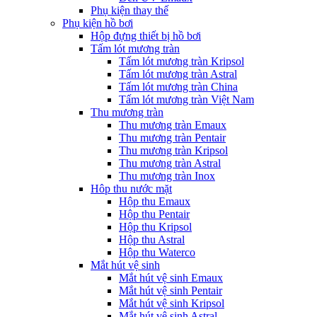
Phụ kiện thay thế
Phụ kiện hồ bơi
Hộp đựng thiết bị hồ bơi
Tấm lót mương tràn
Tấm lót mương tràn Kripsol
Tấm lót mương tràn Astral
Tấm lót mương tràn China
Tấm lót mương tràn Việt Nam
Thu mương tràn
Thu mương tràn Emaux
Thu mương tràn Pentair
Thu mương tràn Kripsol
Thu mương tràn Astral
Thu mương tràn Inox
Hôp thu nước mặt
Hộp thu Emaux
Hộp thu Pentair
Hộp thu Kripsol
Hộp thu Astral
Hộp thu Waterco
Mắt hút vệ sinh
Mắt hút vệ sinh Emaux
Mắt hút vệ sinh Pentair
Mắt hút vệ sinh Kripsol
Mắt hút vệ sinh Astral