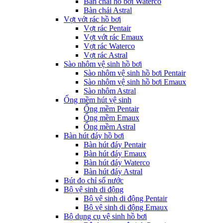
Bàn chải hồ bơi Waterco
Bàn chải Astral
Vợt vớt rác hồ bơi
Vợt rác Pentair
Vợt vớt rác Emaux
Vợt rác Waterco
Vợt rác Astral
Sào nhôm vệ sinh hồ bơi
Sào nhôm vệ sinh hồ bơi Pentair
Sào nhôm vệ sinh hồ bơi Emaux
Sào nhôm Astral
Ống mềm hút vệ sinh
Ống mềm Pentair
Ống mềm Emaux
Ống mềm Astral
Bàn hút đáy hồ bơi
Bàn hút đáy Pentair
Bàn hút đáy Emaux
Bàn hút đáy Waterco
Bàn hút đáy Astral
Bút đo chỉ số nước
Bộ vệ sinh di động
Bộ vệ sinh di động Pentair
Bộ vệ sinh di động Emaux
Bộ dụng cụ vệ sinh hồ bơi