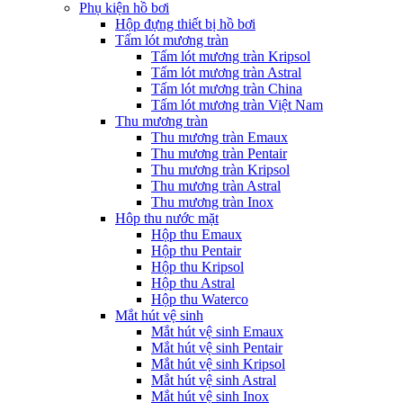
Phụ kiện hồ bơi
Hộp đựng thiết bị hồ bơi
Tấm lót mương tràn
Tấm lót mương tràn Kripsol
Tấm lót mương tràn Astral
Tấm lót mương tràn China
Tấm lót mương tràn Việt Nam
Thu mương tràn
Thu mương tràn Emaux
Thu mương tràn Pentair
Thu mương tràn Kripsol
Thu mương tràn Astral
Thu mương tràn Inox
Hôp thu nước mặt
Hộp thu Emaux
Hộp thu Pentair
Hộp thu Kripsol
Hộp thu Astral
Hộp thu Waterco
Mắt hút vệ sinh
Mắt hút vệ sinh Emaux
Mắt hút vệ sinh Pentair
Mắt hút vệ sinh Kripsol
Mắt hút vệ sinh Astral
Mắt hút vệ sinh Inox