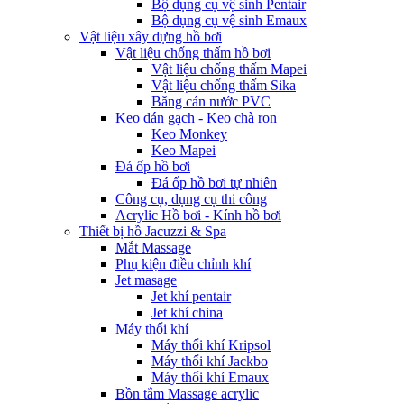
Bộ dụng cụ vệ sinh Pentair
Bộ dụng cụ vệ sinh Emaux
Vật liệu xây dựng hồ bơi
Vật liệu chống thấm hồ bơi
Vật liệu chống thấm Mapei
Vật liệu chống thấm Sika
Băng cản nước PVC
Keo dán gạch - Keo chà ron
Keo Monkey
Keo Mapei
Đá ốp hồ bơi
Đá ốp hồ bơi tự nhiên
Công cụ, dụng cụ thi công
Acrylic Hồ bơi - Kính hồ bơi
Thiết bị hồ Jacuzzi & Spa
Mắt Massage
Phụ kiện điều chỉnh khí
Jet masage
Jet khí pentair
Jet khí china
Máy thổi khí
Máy thổi khí Kripsol
Máy thổi khí Jackbo
Máy thổi khí Emaux
Bồn tắm Massage acrylic