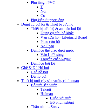
Phụ tùng uPVC
T
Nối
Co
Phụ kiện Support ống
Dụng cụ bơi lội & Thiết bị cứu hộ
Thiết bị cứu hộ & an toàn bơi lội
Dụng cụ cứu hộ khác
Ván cứu hộ - Lifeguard Board
Phao cứu hộ
Áo Phao
Dụng cụ thể thao dưới nước
Ván Lướt sóng
Thuyền chèoKayak
Dụng cụ bơi lội
Ghế & Dù Hồ bơi
Ghế hồ bơi
Dù hồ bơi
Thiết bị tưới cây sân vườn, cảnh quan
Bộ tưới sân vườn
Takagi
Holman
Cuộn vòi tưới
Bộ phun sương
Thân phun - Spray