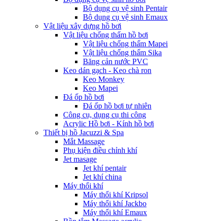
Bộ dụng cụ vệ sinh Pentair
Bộ dụng cụ vệ sinh Emaux
Vật liệu xây dựng hồ bơi
Vật liệu chống thấm hồ bơi
Vật liệu chống thấm Mapei
Vật liệu chống thấm Sika
Băng cản nước PVC
Keo dán gạch - Keo chà ron
Keo Monkey
Keo Mapei
Đá ốp hồ bơi
Đá ốp hồ bơi tự nhiên
Công cụ, dụng cụ thi công
Acrylic Hồ bơi - Kính hồ bơi
Thiết bị hồ Jacuzzi & Spa
Mắt Massage
Phụ kiện điều chỉnh khí
Jet masage
Jet khí pentair
Jet khí china
Máy thổi khí
Máy thổi khí Kripsol
Máy thổi khí Jackbo
Máy thổi khí Emaux