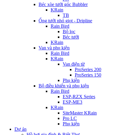
Béc xòe tưới góc Bubbler
KRain
TB
Ống tưới nhỏ giọt - Dripline
Rain Bird
Bộ lọc
Béc tưới
KRain
Van và phụ kiện
Rain Bird
KRain
Van điện từ
ProSeries 200
ProSeries 150
Phụ kiện
Bộ điều khiển và phụ kiện
Rain Bird
ESP-RZX Series
ESP-ME3
KRain
SiteMaster KRain
Pro LC
Phụ kiện
Dự án
Hồ bơi gia đình & Biệt Thự