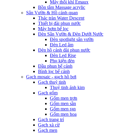
Máy thổi khí Emaux
Bồn tắm Massage acrylic
Sân Vườn & Hồ cảnh quan
Thác tràn Water Descent
Thiết bị đài phun nước
Máy bơm bể lọc
Đèn Sân Vườn & Đèn Dưới Nước
Đèn spotlight sân vườn
Đèn Led âm
Đèn hồ cảnh đài phun nước
Đèn Led Rise
Phụ kiện đèn
Đầu phun bể cảnh
Bình lọc bể cảnh
Gạch mosaic - gạch hồ bơi
Gạch thuỷ tinh
Thuỷ tinh ánh kim
Gạch gốm
Gốm men trơn
Gốm men sần
Gốm men rạn
Gốm men hoa
Gạch trang trí
Gạch xà cừ
Gạch men