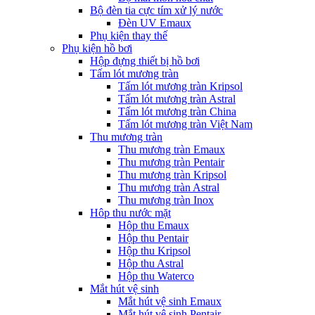
Bộ đèn tia cực tím xử lý nước
Đèn UV Emaux
Phụ kiện thay thế
Phụ kiện hồ bơi
Hộp đựng thiết bị hồ bơi
Tấm lót mương tràn
Tấm lót mương tràn Kripsol
Tấm lót mương tràn Astral
Tấm lót mương tràn China
Tấm lót mương tràn Việt Nam
Thu mương tràn
Thu mương tràn Emaux
Thu mương tràn Pentair
Thu mương tràn Kripsol
Thu mương tràn Astral
Thu mương tràn Inox
Hôp thu nước mặt
Hộp thu Emaux
Hộp thu Pentair
Hộp thu Kripsol
Hộp thu Astral
Hộp thu Waterco
Mắt hút vệ sinh
Mắt hút vệ sinh Emaux
Mắt hút vệ sinh Pentair