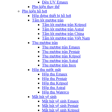
Đèn UV Emaux
Phụ kiện thay thế
Phụ kiện hồ bơi
Hộp đựng thiết bị hồ bơi
Tấm lót mương tràn
Tấm lót mương tràn Kripsol
Tấm lót mương tràn Astral
Tấm lót mương tràn China
Tấm lót mương tràn Việt Nam
Thu mương tràn
Thu mương tràn Emaux
Thu mương tràn Pentair
Thu mương tràn Kripsol
Thu mương tràn Astral
Thu mương tràn Inox
Hôp thu nước mặt
Hộp thu Emaux
Hộp thu Pentair
Hộp thu Kripsol
Hộp thu Astral
Hộp thu Waterco
Mắt hút vệ sinh
Mắt hút vệ sinh Emaux
Mắt hút vệ sinh Pentair
Mắt hút vệ sinh Kripsol