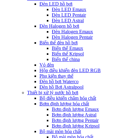
Đèn LED hồ bơi
Đèn LED Emaux
Đèn LED Pentair
Đèn LED Astral
Đèn Halogen hồ bơi
Đèn Halogen Emaux
Đèn Halogen Pentair
Biến thế đèn hồ bơi
Biến thế Emaux
Biến thế Kripsol
Biến thế china
Vỏ đèn
Hộp điều khiển đèn LED RGB
Phụ kiện thay thế
Đèn hồ bơi Waterco
Đèn hồ Bơi Astralpool
Thiết bị xử lý nước hồ bơi
Bộ điều khiển châm hóa chất
Bơm định lượng hóa chất
Bơm định lượng Emaux
Bơm định lượng Astral
Bơm định lượng Pentair
Bơm định lượng Kripsol
Bộ mài mòn hóa chất
Bộ mài mòn hóa chất