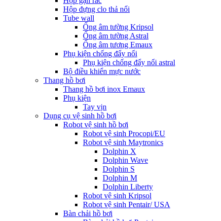
Hộp gạn rác
Hộp đựng clo thả nổi
Tube wall
Ống âm tường Kripsol
Ống âm tường Astral
Ống âm tương Emaux
Phụ kiện chống đẩy nổi
Phụ kiện chống đẩy nổi astral
Bộ điều khiển mực nước
Thang hồ bơi
Thang hồ bơi inox Emaux
Phụ kiện
Tay vịn
Dụng cụ vệ sinh hồ bơi
Robot vệ sinh hồ bơi
Robot vệ sinh Procopi/EU
Robot vệ sinh Maytronics
Dolphin X
Dolphin Wave
Dolphin S
Dolphin M
Dolphin Liberty
Robot vệ sinh Kripsol
Robot vệ sinh Pentair/ USA
Bàn chải hồ bơi