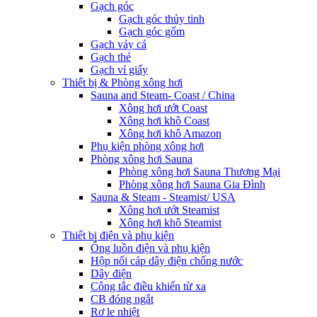
Gạch góc
Gạch góc thủy tinh
Gạch góc gốm
Gạch vảy cá
Gạch thẻ
Gạch vỉ giấy
Thiết bị & Phòng xông hơi
Sauna and Steam- Coast / China
Xông hơi ướt Coast
Xông hơi khô Coast
Xông hơi khô Amazon
Phụ kiện phòng xông hơi
Phòng xông hơi Sauna
Phòng xông hơi Sauna Thương Mại
Phòng xông hơi Sauna Gia Đình
Sauna & Steam - Steamist/ USA
Xông hơi ướt Steamist
Xông hơi khô Steamist
Thiết bị điện và phụ kiện
Ống luồn điện và phụ kiện
Hộp nối cáp dây điện chống nước
Dây điện
Công tắc điều khiển từ xa
CB đóng ngắt
Rơ le nhiệt