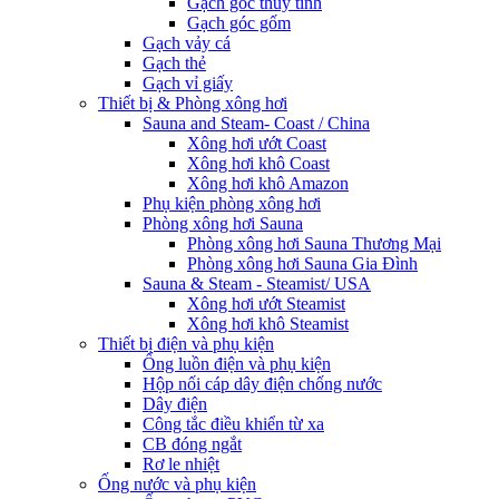
Gạch góc thủy tinh
Gạch góc gốm
Gạch vảy cá
Gạch thẻ
Gạch vỉ giấy
Thiết bị & Phòng xông hơi
Sauna and Steam- Coast / China
Xông hơi ướt Coast
Xông hơi khô Coast
Xông hơi khô Amazon
Phụ kiện phòng xông hơi
Phòng xông hơi Sauna
Phòng xông hơi Sauna Thương Mại
Phòng xông hơi Sauna Gia Đình
Sauna & Steam - Steamist/ USA
Xông hơi ướt Steamist
Xông hơi khô Steamist
Thiết bị điện và phụ kiện
Ống luồn điện và phụ kiện
Hộp nối cáp dây điện chống nước
Dây điện
Công tắc điều khiển từ xa
CB đóng ngắt
Rơ le nhiệt
Ống nước và phụ kiện