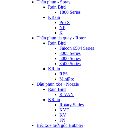
Thân phun - Spray
Rain Bird
1800 Series
KRain
Pro-S
NP
K
Thân phun tia quay - Rotor
Rain Bird
Falcon 6504 Series
8005 Series
5000 Series
3500 Series
KRain
RPS
MiniPro
Đầu phun xòe - Nozzle
Rain Bird
R-VAN
KRain
Rotary Series
KVF
KV
FN
Béc xòe tưới góc Bubbler