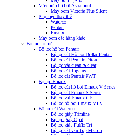
Máy bơm Epsilon
Máy bơm hồ bơi Astralpool
Máy bơm Victoria Plus Silent
Phụ kiện thay thế
Waterco
Pentair
Emaux
Máy bơm các hãng khác
Bộ lọc hồ bơi
Bộ lọc hồ bơi Pentair
Bộ lọc cát Hồ bơi Dollar Pentair
Bộ lọc cát Pentair Triton
Bộ lọc vải clean & clear
Bộ lọc cát Tagelus
Bộ lọc cát Pentair PWT
Bộ lọc Emaux
Bộ lọc cát hồ bơi Emaux V Series
Bộ lọc cát Emaux S Series
Bộ lọc vải Emaux CF
Bô lọc hồ bơi Emaux MFV
Bộ lọc cát Waterco
Bộ lọc giấy Trimline
Bộ lọc giấy Opal
Bộ lọc giấy Fulflo Tri
Bộ lọc cát van Top Micron