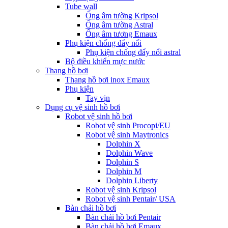
Tube wall
Ống âm tường Kripsol
Ống âm tường Astral
Ống âm tương Emaux
Phụ kiện chống đẩy nổi
Phụ kiện chống đẩy nổi astral
Bộ điều khiển mực nước
Thang hồ bơi
Thang hồ bơi inox Emaux
Phụ kiện
Tay vịn
Dụng cụ vệ sinh hồ bơi
Robot vệ sinh hồ bơi
Robot vệ sinh Procopi/EU
Robot vệ sinh Maytronics
Dolphin X
Dolphin Wave
Dolphin S
Dolphin M
Dolphin Liberty
Robot vệ sinh Kripsol
Robot vệ sinh Pentair/ USA
Bàn chải hồ bơi
Bàn chải hồ bơi Pentair
Bàn chải hồ bơi Emaux