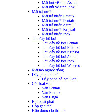
Mắt hút vệ sinh Astral
Mắt hút vệ sinh Inox
Mắt trả nước
Mắt trả nước Emaux
Mắt trả nước Pentair
Mắt trả nước Astral
Mắt trả nước Kripsol
Mắt trả nước Inox
Thu đáy hồ bơi
Thu đáy hồ bơi Pentair
Thu đáy hồ bơi Emaux
Thu đáy hồ bơi Kripsol
Thu đáy hồ bơi Astral
Thu đáy hồ bơi Inox
Thu đáy hồ bơi Waterco
Mắt tạo ngược dòng
Dây phao hồ bơi
Dây phao hồ bơi Dofi
Các loại van
Van Pentair
Van Emaux
Van 6 ngả
Bục xuất phát
Hộp gạn rác
Hộp đựng clo thả nổi