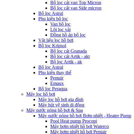
Bộ lọc cát van Top Micron
Bộ lọc cát van Side micron
Bộ lọc Astral
Phụ kiện bộ lọc
Van bộ lọc
Lõi lọc vải
Đồng hồ áp bộ lọc
Vật liệu lọc hồ bơi
Bộ lọc Kripsol
Bộ lọc cát Granada
Bộ lọc cát Artik - akt
Bộ lọc Artik - ak
Bộ lọc Astral
Phụ kiện thay thế
Pentair
Emaux
Bộ lọc Peraqua
Máy lọc hồ bơi
Máy lọc hồ bơi gia đình
Máy hút vệ sinh di động
Máy nước nóng hồ bơi & Spa
Máy nước nóng hồ bơi Bơm nhiệt - Heater Pump
Pool Heat pump Procopi
Máy bơm nhiệt hồ bơi Waterco
Máy bơm nhiệt hồ bơi Pentair