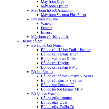
Máy bơm Kapri
Máy bơm Epsilon
Máy bơm hồ bơi Astralpool
Máy bơm Victoria Plus Silent
Phụ kiện thay thế
Waterco
Pentair
Emaux
Máy bơm các hãng khác
Bộ lọc hồ bơi
Bộ lọc hồ bơi Pentair
Bộ lọc cát Hồ bơi Dollar Pentair
Bộ lọc cát Pentair Triton
Bộ lọc vải clean & clear
Bộ lọc cát Tagelus
Bộ lọc cát Pentair PWT
Bộ lọc Emaux
Bộ lọc cát hồ bơi Emaux V Series
Bộ lọc cát Emaux S Series
Bộ lọc vải Emaux CF
Bô lọc hồ bơi Emaux MFV
Bộ lọc cát Waterco
Bộ lọc giấy Trimline
Bộ lọc giấy Opal
Bộ lọc giấy Fulflo Tri