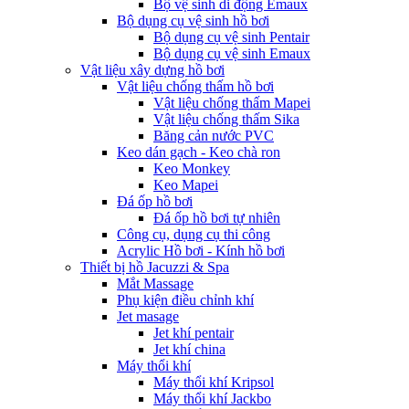
Bộ vệ sinh di động Emaux
Bộ dụng cụ vệ sinh hồ bơi
Bộ dụng cụ vệ sinh Pentair
Bộ dụng cụ vệ sinh Emaux
Vật liệu xây dựng hồ bơi
Vật liệu chống thấm hồ bơi
Vật liệu chống thấm Mapei
Vật liệu chống thấm Sika
Băng cản nước PVC
Keo dán gạch - Keo chà ron
Keo Monkey
Keo Mapei
Đá ốp hồ bơi
Đá ốp hồ bơi tự nhiên
Công cụ, dụng cụ thi công
Acrylic Hồ bơi - Kính hồ bơi
Thiết bị hồ Jacuzzi & Spa
Mắt Massage
Phụ kiện điều chỉnh khí
Jet masage
Jet khí pentair
Jet khí china
Máy thổi khí
Máy thổi khí Kripsol
Máy thổi khí Jackbo