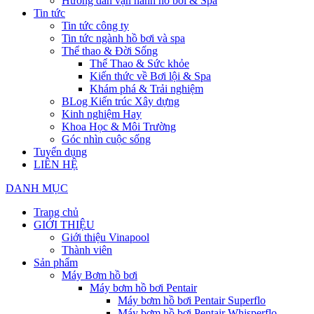
Hướng dẫn vận hành hồ bơi & Spa
Tin tức
Tin tức công ty
Tin tức ngành hồ bơi và spa
Thể thao & Đời Sống
Thể Thao & Sức khỏe
Kiến thức về Bơi lội & Spa
Khám phá & Trải nghiệm
BLog Kiến trúc Xây dựng
Kinh nghiệm Hay
Khoa Học & Môi Trường
Góc nhìn cuộc sống
Tuyển dụng
LIÊN HỆ
DANH MỤC
Trang chủ
GIỚI THIỆU
Giới thiệu Vinapool
Thành viên
Sản phẩm
Máy Bơm hồ bơi
Máy bơm hồ bơi Pentair
Máy bơm hồ bơi Pentair Superflo
Máy bơm hồ bơi Pentair Whisperflo