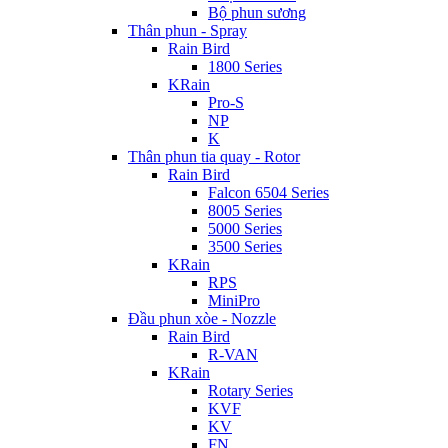
Bộ phun sương
Thân phun - Spray
Rain Bird
1800 Series
KRain
Pro-S
NP
K
Thân phun tia quay - Rotor
Rain Bird
Falcon 6504 Series
8005 Series
5000 Series
3500 Series
KRain
RPS
MiniPro
Đầu phun xòe - Nozzle
Rain Bird
R-VAN
KRain
Rotary Series
KVF
KV
FN