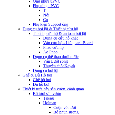
Ống nhựa uPVC
Phụ tùng uPVC
T
Nối
Co
Phụ kiện Support ống
Dụng cụ bơi lội & Thiết bị cứu hộ
Thiết bị cứu hộ & an toàn bơi lội
Dụng cụ cứu hộ khác
Ván cứu hộ - Lifeguard Board
Phao cứu hộ
Áo Phao
Dụng cụ thể thao dưới nước
Ván Lướt sóng
Thuyền chèoKayak
Dụng cụ bơi lội
Ghế & Dù Hồ bơi
Ghế hồ bơi
Dù hồ bơi
Thiết bị tưới cây sân vườn, cảnh quan
Bộ tưới sân vườn
Takagi
Holman
Cuộn vòi tưới
Bộ phun sương