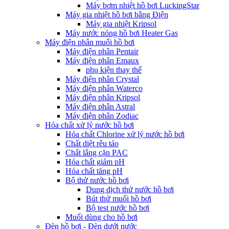
Máy bơm nhiệt hồ bơi LuckingStar
Máy gia nhiệt hồ bơi bằng Điện
Máy gia nhiệt Kripsol
Máy nước nóng hồ bơi Heater Gas
Máy điện phân muối hồ bơi
Máy điện phân Pentair
Máy điện phân Emaux
phụ kiện thay thế
Máy điện phân Crystal
Máy điện phân Waterco
Máy điện phân Kripsol
Máy điện phân Astral
Máy điện phân Zodiac
Hóa chất xử lý nước hồ bơi
Hóa chất Chlorine xử lý nước hồ bơi
Chất diệt rêu tảo
Chất lắng cặn PAC
Hóa chất giảm pH
Hóa chất tăng pH
Bộ thử nước hồ bơi
Dung dịch thử nước hồ bơi
Bút thử muối hồ bơi
Bộ test nước hồ bơi
Muối dùng cho hồ bơi
Đèn hồ bơi - Đèn dưới nước