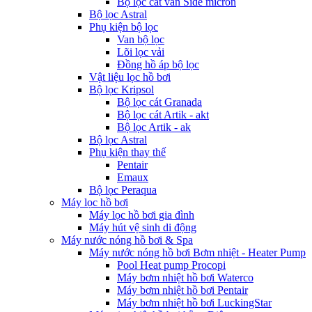
Bộ lọc cát van Side micron
Bộ lọc Astral
Phụ kiện bộ lọc
Van bộ lọc
Lõi lọc vải
Đồng hồ áp bộ lọc
Vật liệu lọc hồ bơi
Bộ lọc Kripsol
Bộ lọc cát Granada
Bộ lọc cát Artik - akt
Bộ lọc Artik - ak
Bộ lọc Astral
Phụ kiện thay thế
Pentair
Emaux
Bộ lọc Peraqua
Máy lọc hồ bơi
Máy lọc hồ bơi gia đình
Máy hút vệ sinh di động
Máy nước nóng hồ bơi & Spa
Máy nước nóng hồ bơi Bơm nhiệt - Heater Pump
Pool Heat pump Procopi
Máy bơm nhiệt hồ bơi Waterco
Máy bơm nhiệt hồ bơi Pentair
Máy bơm nhiệt hồ bơi LuckingStar