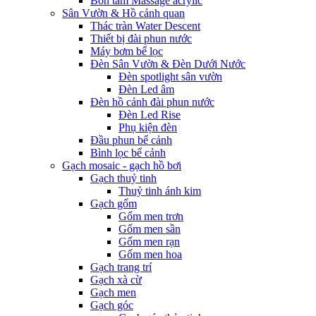
Bồn tắm Massage acrylic
Sân Vườn & Hồ cảnh quan
Thác tràn Water Descent
Thiết bị đài phun nước
Máy bơm bể lọc
Đèn Sân Vườn & Đèn Dưới Nước
Đèn spotlight sân vườn
Đèn Led âm
Đèn hồ cảnh đài phun nước
Đèn Led Rise
Phụ kiện đèn
Đầu phun bể cảnh
Bình lọc bể cảnh
Gạch mosaic - gạch hồ bơi
Gạch thuỷ tinh
Thuỷ tinh ánh kim
Gạch gốm
Gốm men trơn
Gốm men sần
Gốm men rạn
Gốm men hoa
Gạch trang trí
Gạch xà cừ
Gạch men
Gạch góc