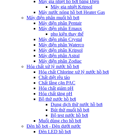
Máy gia nhiệt hồ bơi bằng Điện
Máy gia nhiệt Kripsol
Máy nước nóng hồ bơi Heater Gas
Máy điện phân muối hồ bơi
Máy điện phân Pentair
Máy điện phân Emaux
phụ kiện thay thế
Máy điện phân Crystal
Máy điện phân Waterco
Máy điện phân Kripsol
Máy điện phân Astral
Máy điện phân Zodiac
Hóa chất xử lý nước hồ bơi
Hóa chất Chlorine xử lý nước hồ bơi
Chất diệt rêu tảo
Chất lắng cặn PAC
Hóa chất giảm pH
Hóa chất tăng pH
Bộ thử nước hồ bơi
Dung dịch thử nước hồ bơi
Bút thử muối hồ bơi
Bộ test nước hồ bơi
Muối dùng cho hồ bơi
Đèn hồ bơi - Đèn dưới nước
Đèn LED hồ bơi