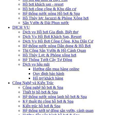
Hồ bơi khách sạn - resort
Hồ bơi công cộng & Khu dân cư
Hệ thống nước nóng Hồ bơi & Spa
Hồ Thủy lực Jacuzzi & Phòng Xông hơi
Sân Vườn & Đài Phun nước
DỊCH VỤ
Dịch vụ Hồ bơi Gia đình, Biệt thự
Dịch Vụ Hồ Bơi Khách Sạn, Resort
Dịch Vụ Hồ Bơi Công Cộng, Khu Dân Cư
Hệ thống nước nóng Dân dụng & Hồ Bơi
Thi Công Sân Vườn & Hồ Cảnh Quan
Hồ Thủy Lực & Phòng xông hơi
Hệ Thống Tưới Cây Tự Động
Dịch vụ hậu mãi
Hướng dẫn mua hàng online
Quy định bảo hành
Hỗ trợ khách hàng
Công Nghệ và Kiến Trúc
Công nghệ hồ bơi & Spa
Thiết bị hồ bơi & Spa
Hệ thống nước nóng lạnh hồ bơi & Spa
Kỹ thuật thi công hồ bơi & Spa
Kiến trúc hồ bơi & Spa
Hệ thống tưới tự động sân vườn, cảnh quan