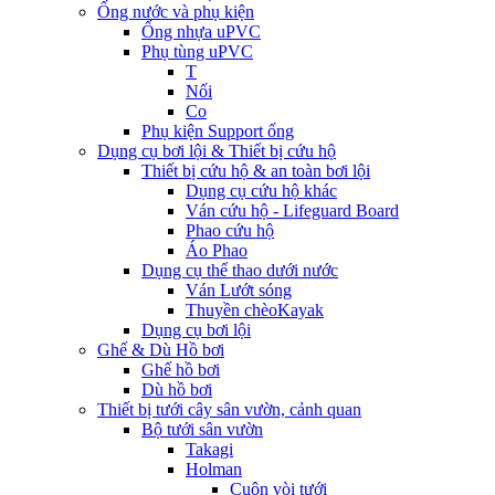
Ống nước và phụ kiện
Ống nhựa uPVC
Phụ tùng uPVC
T
Nối
Co
Phụ kiện Support ống
Dụng cụ bơi lội & Thiết bị cứu hộ
Thiết bị cứu hộ & an toàn bơi lội
Dụng cụ cứu hộ khác
Ván cứu hộ - Lifeguard Board
Phao cứu hộ
Áo Phao
Dụng cụ thể thao dưới nước
Ván Lướt sóng
Thuyền chèoKayak
Dụng cụ bơi lội
Ghế & Dù Hồ bơi
Ghế hồ bơi
Dù hồ bơi
Thiết bị tưới cây sân vườn, cảnh quan
Bộ tưới sân vườn
Takagi
Holman
Cuộn vòi tưới