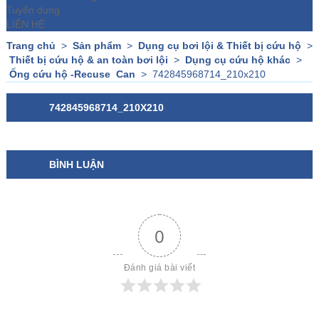
Tuyển dụng
LIÊN HỆ
Trang chủ
>
Sản phẩm
>
Dụng cụ bơi lội & Thiết bị cứu hộ
>
Thiết bị cứu hộ & an toàn bơi lội
>
Dụng cụ cứu hộ khác
>
Ống cứu hộ -Recuse Can
>
742845968714_210x210
742845968714_210X210
BÌNH LUẬN
0
Đánh giá bài viết