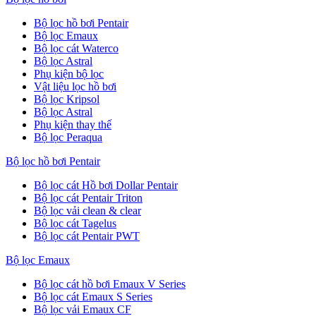
Bộ lọc hồ bơi Pentair
Bộ lọc Emaux
Bộ lọc cát Waterco
Bộ lọc Astral
Phụ kiện bộ lọc
Vật liệu lọc hồ bơi
Bộ lọc Kripsol
Bộ lọc Astral
Phụ kiện thay thế
Bộ lọc Peraqua
Bộ lọc hồ bơi Pentair
Bộ lọc cát Hồ bơi Dollar Pentair
Bộ lọc cát Pentair Triton
Bộ lọc vải clean & clear
Bộ lọc cát Tagelus
Bộ lọc cát Pentair PWT
Bộ lọc Emaux
Bộ lọc cát hồ bơi Emaux V Series
Bộ lọc cát Emaux S Series
Bộ lọc vải Emaux CF