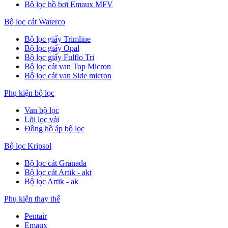
Bô lọc hồ bơi Emaux MFV
Bộ lọc cát Waterco
Bộ lọc giấy Trimline
Bộ lọc giấy Opal
Bộ lọc giấy Fulflo Tri
Bộ lọc cát van Top Micron
Bộ lọc cát van Side micron
Phụ kiện bộ lọc
Van bộ lọc
Lõi lọc vải
Đồng hồ áp bộ lọc
Bộ lọc Kripsol
Bộ lọc cát Granada
Bộ lọc cát Artik - akt
Bộ lọc Artik - ak
Phụ kiện thay thế
Pentair
Emaux