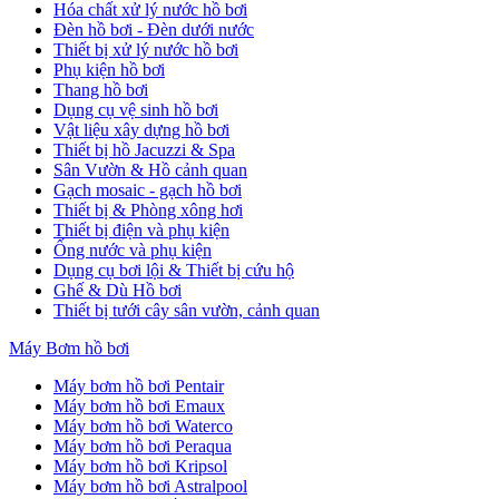
Hóa chất xử lý nước hồ bơi
Đèn hồ bơi - Đèn dưới nước
Thiết bị xử lý nước hồ bơi
Phụ kiện hồ bơi
Thang hồ bơi
Dụng cụ vệ sinh hồ bơi
Vật liệu xây dựng hồ bơi
Thiết bị hồ Jacuzzi & Spa
Sân Vườn & Hồ cảnh quan
Gạch mosaic - gạch hồ bơi
Thiết bị & Phòng xông hơi
Thiết bị điện và phụ kiện
Ống nước và phụ kiện
Dụng cụ bơi lội & Thiết bị cứu hộ
Ghế & Dù Hồ bơi
Thiết bị tưới cây sân vườn, cảnh quan
Máy Bơm hồ bơi
Máy bơm hồ bơi Pentair
Máy bơm hồ bơi Emaux
Máy bơm hồ bơi Waterco
Máy bơm hồ bơi Peraqua
Máy bơm hồ bơi Kripsol
Máy bơm hồ bơi Astralpool