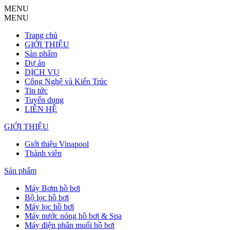
MENU
MENU
Trang chủ
GIỚI THIỆU
Sản phẩm
Dự án
DỊCH VỤ
Công Nghệ và Kiến Trúc
Tin tức
Tuyển dụng
LIÊN HỆ
GIỚI THIỆU
Giới thiệu Vinapool
Thành viên
Sản phẩm
Máy Bơm hồ bơi
Bộ lọc hồ bơi
Máy lọc hồ bơi
Máy nước nóng hồ bơi & Spa
Máy điện phân muối hồ bơi