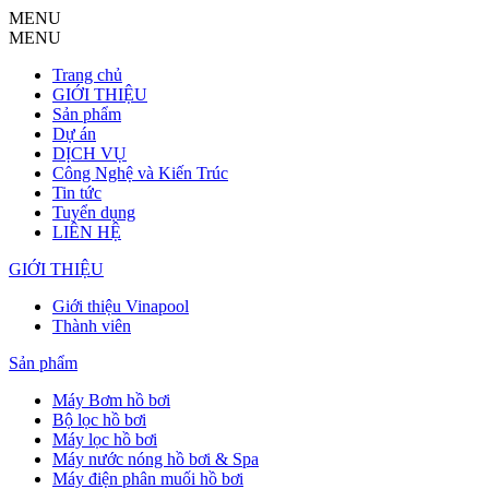
MENU
MENU
Trang chủ
GIỚI THIỆU
Sản phẩm
Dự án
DỊCH VỤ
Công Nghệ và Kiến Trúc
Tin tức
Tuyển dụng
LIÊN HỆ
GIỚI THIỆU
Giới thiệu Vinapool
Thành viên
Sản phẩm
Máy Bơm hồ bơi
Bộ lọc hồ bơi
Máy lọc hồ bơi
Máy nước nóng hồ bơi & Spa
Máy điện phân muối hồ bơi