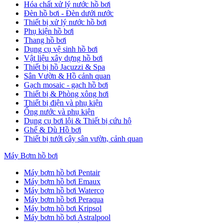
Hóa chất xử lý nước hồ bơi
Đèn hồ bơi - Đèn dưới nước
Thiết bị xử lý nước hồ bơi
Phụ kiện hồ bơi
Thang hồ bơi
Dụng cụ vệ sinh hồ bơi
Vật liệu xây dựng hồ bơi
Thiết bị hồ Jacuzzi & Spa
Sân Vườn & Hồ cảnh quan
Gạch mosaic - gạch hồ bơi
Thiết bị & Phòng xông hơi
Thiết bị điện và phụ kiện
Ống nước và phụ kiện
Dụng cụ bơi lội & Thiết bị cứu hộ
Ghế & Dù Hồ bơi
Thiết bị tưới cây sân vườn, cảnh quan
Máy Bơm hồ bơi
Máy bơm hồ bơi Pentair
Máy bơm hồ bơi Emaux
Máy bơm hồ bơi Waterco
Máy bơm hồ bơi Peraqua
Máy bơm hồ bơi Kripsol
Máy bơm hồ bơi Astralpool