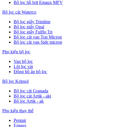
Bô lọc hồ bơi Emaux MFV
Bộ lọc cát Waterco
Bộ lọc giấy Trimline
Bộ lọc giấy Opal
Bộ lọc giấy Fulflo Tri
Bộ lọc cát van Top Micron
Bộ lọc cát van Side micron
Phụ kiện bộ lọc
Van bộ lọc
Lõi lọc vải
Đồng hồ áp bộ lọc
Bộ lọc Kripsol
Bộ lọc cát Granada
Bộ lọc cát Artik - akt
Bộ lọc Artik - ak
Phụ kiện thay thế
Pentair
Emaux