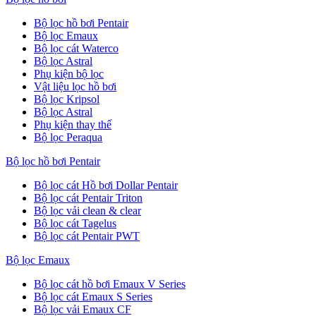
Bộ lọc hồ bơi Pentair
Bộ lọc Emaux
Bộ lọc cát Waterco
Bộ lọc Astral
Phụ kiện bộ lọc
Vật liệu lọc hồ bơi
Bộ lọc Kripsol
Bộ lọc Astral
Phụ kiện thay thế
Bộ lọc Peraqua
Bộ lọc hồ bơi Pentair
Bộ lọc cát Hồ bơi Dollar Pentair
Bộ lọc cát Pentair Triton
Bộ lọc vải clean & clear
Bộ lọc cát Tagelus
Bộ lọc cát Pentair PWT
Bộ lọc Emaux
Bộ lọc cát hồ bơi Emaux V Series
Bộ lọc cát Emaux S Series
Bộ lọc vải Emaux CF