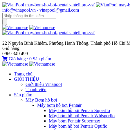
info@vinapool.vn - vinapool@gmail.com
22 Nguyễn Bỉnh Khiêm, Phường Hạnh Thông, Thành phố Hồ Chí M
Giỏ hàng
0969 349 499
Giỏ hàng :
0
Sản phẩm
Trang chủ
GIỚI THIỆU
Giới thiệu Vinapool
Thành viên
Sản phẩm
Máy Bơm hồ bơi
Máy bơm hồ bơi Pentair
Máy bơm hồ bơi Pentair Superflo
Máy bơm hồ bơi Pentair Whisperflo
Máy bơm Pentair Supermax
Máy bơm hồ bơi Pentair Optiflo