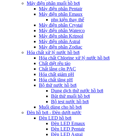
Máy điện phân muối hồ bơi
Máy điện phân Pentair
Máy điện phân Emaux
phụ kiện thay thế
Máy điện phân Crystal
Máy điện phân Waterco
Máy điện phân Kripsol
Máy điện phân Astral
Máy điện phân Zodiac
Hóa chất xử lý nước hồ bơi
Hóa chất Chlorine xử lý nước hồ bơi
Chất diệt rêu tảo
Chất lắng cặn PAC
Hóa chất giảm pH
Hóa chất tăng pH
Bộ thử nước hồ bơi
Dung dịch thử nước hồ bơi
Bút thử muối hồ bơi
Bộ test nước hồ bơi
Muối dùng cho hồ bơi
Đèn hồ bơi - Đèn dưới nước
Đèn LED hồ bơi
Đèn LED Emaux
Đèn LED Pentair
Đèn LED Astral