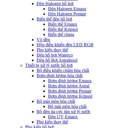
Đèn Halogen hồ bơi
Đèn Halogen Emaux
Đèn Halogen Pentair
Biến thế đèn hồ bơi
Biến thế Emaux
Biến thế Kripsol
Biến thế china
Vỏ đèn
Hộp điều khiển đèn LED RGB
Phụ kiện thay thế
Đèn hồ bơi Waterco
Đèn hồ Bơi Astralpool
Thiết bị xử lý nước hồ bơi
Bộ điều khiển châm hóa chất
Bơm định lượng hóa chất
Bơm định lượng Emaux
Bơm định lượng Astral
Bơm định lượng Pentair
Bơm định lượng Kripsol
Bộ mài mòn hóa chất
Bộ mài mòn hóa chất
Bộ đèn tia cực tím xử lý nước
Đèn UV Emaux
Phụ kiện thay thế
Phụ kiện hồ bơi