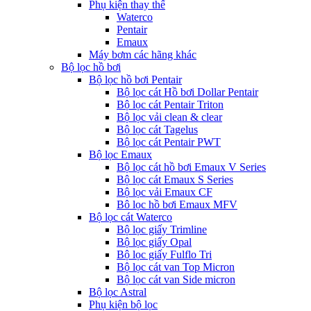
Phụ kiện thay thế
Waterco
Pentair
Emaux
Máy bơm các hãng khác
Bộ lọc hồ bơi
Bộ lọc hồ bơi Pentair
Bộ lọc cát Hồ bơi Dollar Pentair
Bộ lọc cát Pentair Triton
Bộ lọc vải clean & clear
Bộ lọc cát Tagelus
Bộ lọc cát Pentair PWT
Bộ lọc Emaux
Bộ lọc cát hồ bơi Emaux V Series
Bộ lọc cát Emaux S Series
Bộ lọc vải Emaux CF
Bô lọc hồ bơi Emaux MFV
Bộ lọc cát Waterco
Bộ lọc giấy Trimline
Bộ lọc giấy Opal
Bộ lọc giấy Fulflo Tri
Bộ lọc cát van Top Micron
Bộ lọc cát van Side micron
Bộ lọc Astral
Phụ kiện bộ lọc