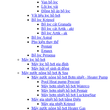
Van bộ lọc
Lõi lọc vải
Đồng hồ áp bộ lọc
Vật liệu lọc hồ bơi
Bộ lọc Kripsol
Bộ lọc cát Granada
Bộ lọc cát Artik - akt
Bộ lọc Artik - ak
Bộ lọc Astral
Phụ kiện thay thế
Pentair
Emaux
Bộ lọc Peraqua
Máy lọc hồ bơi
Máy lọc hồ bơi gia đình
Máy hút vệ sinh di động
Máy nước nóng hồ bơi & Spa
Máy nước nóng hồ bơi Bơm nhiệt - Heater Pump
Pool Heat pump Procopi
Máy bơm nhiệt hồ bơi Waterco
Máy bơm nhiệt hồ bơi Pentair
Máy bơm nhiệt hồ bơi LuckingStar
Máy gia nhiệt hồ bơi bằng Điện
Máy gia nhiệt Kripsol
Máy nước nóng hồ bơi Heater Gas