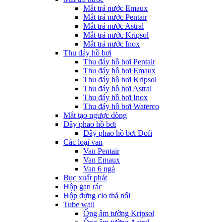
Mắt trả nước Emaux
Mắt trả nước Pentair
Mắt trả nước Astral
Mắt trả nước Kripsol
Mắt trả nước Inox
Thu đáy hồ bơi
Thu đáy hồ bơi Pentair
Thu đáy hồ bơi Emaux
Thu đáy hồ bơi Kripsol
Thu đáy hồ bơi Astral
Thu đáy hồ bơi Inox
Thu đáy hồ bơi Waterco
Mắt tạo ngược dòng
Dây phao hồ bơi
Dây phao hồ bơi Dofi
Các loại van
Van Pentair
Van Emaux
Van 6 ngả
Bục xuất phát
Hộp gạn rác
Hộp đựng clo thả nổi
Tube wall
Ống âm tường Kripsol