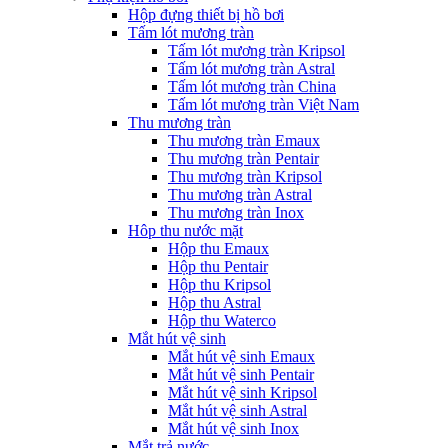
Hộp đựng thiết bị hồ bơi
Tấm lót mương tràn
Tấm lót mương tràn Kripsol
Tấm lót mương tràn Astral
Tấm lót mương tràn China
Tấm lót mương tràn Việt Nam
Thu mương tràn
Thu mương tràn Emaux
Thu mương tràn Pentair
Thu mương tràn Kripsol
Thu mương tràn Astral
Thu mương tràn Inox
Hôp thu nước mặt
Hộp thu Emaux
Hộp thu Pentair
Hộp thu Kripsol
Hộp thu Astral
Hộp thu Waterco
Mắt hút vệ sinh
Mắt hút vệ sinh Emaux
Mắt hút vệ sinh Pentair
Mắt hút vệ sinh Kripsol
Mắt hút vệ sinh Astral
Mắt hút vệ sinh Inox
Mắt trả nước