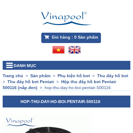
Giỏ hàng :
0
Sản phẩm
DANH MỤC
Trang chủ
>
Sản phẩm
>
Phụ kiện hồ bơi
>
Thu đáy hồ bơi
>
Thu đáy hồ bơi Pentair
>
Hộp thu đáy hồ bơi Pentair
500116 (nắp đen)
>
hop-thu-day-ho-boi-pentair-500116
HOP-THU-DAY-HO-BOI-PENTAIR-500116