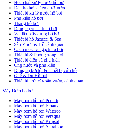
Hóa chất xử lý nước hồ bơi
Đèn hồ bơi - Đèn dưới nước
Thiết bị xử lý nước hồ bơi
Phụ kiện hồ bơi
Thang hồ bơi
Dụng cụ vệ sinh hồ bơi
Vật liệu xây dựng hồ bơi
Thiết bị hồ Jacuzzi & Spa
Sân Vườn & Hồ cảnh quan
Gạch mosaic - gạch hồ bơi
Thiết bị & Phòng xông hơi
Thiết bị điện và phụ kiện
Ống nước và phụ kiện
Dụng cụ bơi lội & Thiết bị cứu hộ
Ghế & Dù Hồ bơi
Thiết bị tưới cây sân vườn, cảnh quan
Máy Bơm hồ bơi
Máy bơm hồ bơi Pentair
Máy bơm hồ bơi Emaux
Máy bơm hồ bơi Waterco
Máy bơm hồ bơi Peraqua
Máy bơm hồ bơi Kripsol
Máy bơm hồ bơi Astralpool