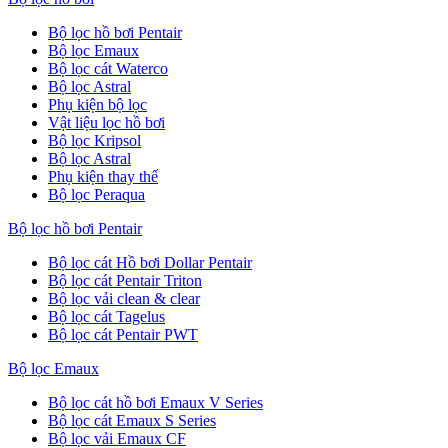
Bộ lọc hồ bơi Pentair
Bộ lọc Emaux
Bộ lọc cát Waterco
Bộ lọc Astral
Phụ kiện bộ lọc
Vật liệu lọc hồ bơi
Bộ lọc Kripsol
Bộ lọc Astral
Phụ kiện thay thế
Bộ lọc Peraqua
Bộ lọc hồ bơi Pentair
Bộ lọc cát Hồ bơi Dollar Pentair
Bộ lọc cát Pentair Triton
Bộ lọc vải clean & clear
Bộ lọc cát Tagelus
Bộ lọc cát Pentair PWT
Bộ lọc Emaux
Bộ lọc cát hồ bơi Emaux V Series
Bộ lọc cát Emaux S Series
Bộ lọc vải Emaux CF