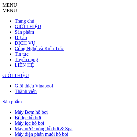
MENU
MENU
Trang chủ
GIỚI THIỆU
Sản phẩm
Dự án
DỊCH VỤ
Công Nghệ và Kiến Trúc
Tin tức
Tuyển dụng
LIÊN HỆ
GIỚI THIỆU
Giới thiệu Vinapool
Thành viên
Sản phẩm
Máy Bơm hồ bơi
Bộ lọc hồ bơi
Máy lọc hồ bơi
Máy nước nóng hồ bơi & Spa
Máy điện phân muối hồ bơi