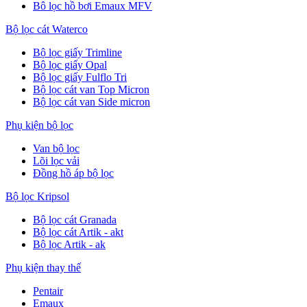
Bô lọc hồ bơi Emaux MFV
Bộ lọc cát Waterco
Bộ lọc giấy Trimline
Bộ lọc giấy Opal
Bộ lọc giấy Fulflo Tri
Bộ lọc cát van Top Micron
Bộ lọc cát van Side micron
Phụ kiện bộ lọc
Van bộ lọc
Lõi lọc vải
Đồng hồ áp bộ lọc
Bộ lọc Kripsol
Bộ lọc cát Granada
Bộ lọc cát Artik - akt
Bộ lọc Artik - ak
Phụ kiện thay thế
Pentair
Emaux