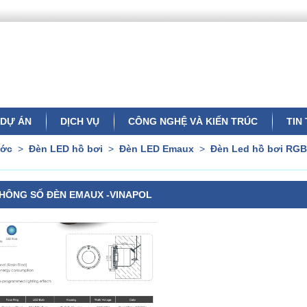
DỰ ÁN
DỊCH VỤ
CÔNG NGHỆ VÀ KIẾN TRÚC
TIN
ước
>
Đèn LED hồ bơi
>
Đèn LED Emaux
>
Đèn Led hồ bơi RG
HÔNG SỐ ĐÈN EMAUX -VINAPOL