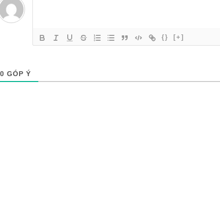
{}
[+]
0
GÓP Ý