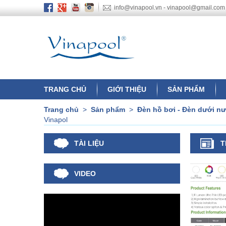
info@vinapool.vn - vinapool@gmail.com
TRANG CHỦ
GIỚI THIỆU
SẢN PHẨM
Trang chủ
>
Sản phẩm
>
Đèn hồ bơi - Đèn dưới n
Vinapol
TÀI LIỆU
T
VIDEO