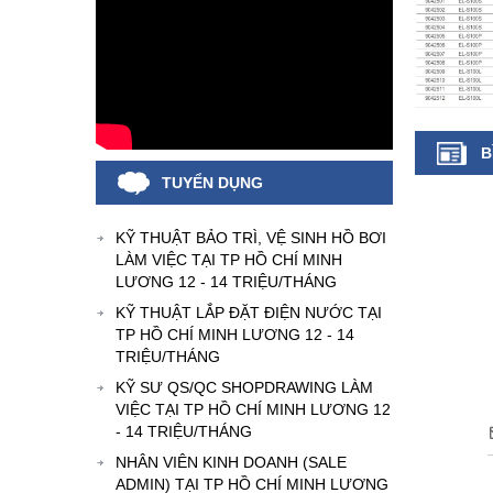
B
TUYỂN DỤNG
KỸ THUẬT BẢO TRÌ, VỆ SINH HỒ BƠI
LÀM VIỆC TẠI TP HỒ CHÍ MINH
LƯƠNG 12 - 14 TRIỆU/THÁNG
KỸ THUẬT LẮP ĐẶT ĐIỆN NƯỚC TẠI
TP HỒ CHÍ MINH LƯƠNG 12 - 14
TRIỆU/THÁNG
KỸ SƯ QS/QC SHOPDRAWING LÀM
VIỆC TẠI TP HỒ CHÍ MINH LƯƠNG 12
- 14 TRIỆU/THÁNG
NHÂN VIÊN KINH DOANH (SALE
ADMIN) TẠI TP HỒ CHÍ MINH LƯƠNG