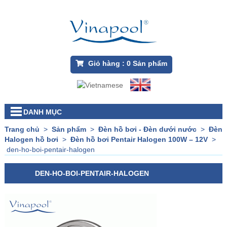
Giỏ hàng :
0
Sản phẩm
DANH MỤC
Trang chủ
>
Sản phẩm
>
Đèn hồ bơi - Đèn dưới nước
>
Đèn
Halogen hồ bơi
>
Đèn hồ bơi Pentair Halogen 100W – 12V
>
den-ho-boi-pentair-halogen
DEN-HO-BOI-PENTAIR-HALOGEN