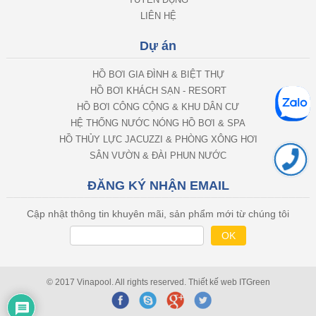
TUYỂN DỤNG
LIÊN HỆ
Dự án
HỒ BƠI GIA ĐÌNH & BIỆT THỰ
HỒ BƠI KHÁCH SẠN - RESORT
HỒ BƠI CÔNG CỘNG & KHU DÂN CƯ
HỆ THỐNG NƯỚC NÓNG HỒ BƠI & SPA
HỒ THỦY LỰC JACUZZI & PHÒNG XÔNG HƠI
SÂN VƯỜN & ĐÀI PHUN NƯỚC
ĐĂNG KÝ NHẬN EMAIL
Cập nhật thông tin khuyên mãi, sản phẩm mới từ chúng tôi
© 2017 Vinapool. All rights reserved.
Thiết kế web
ITGreen