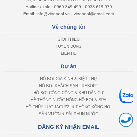
Hotline / zalo : 0969 349 499 - 0938 619 079
Email: info@vinapool.vn - vinapool@gmail.com
Về chúng tôi
GIỚI THIỆU
TUYỂN DỤNG
LIÊN HỆ
Dự án
HỒ BƠI GIA ĐÌNH & BIỆT THỰ
HỒ BƠI KHÁCH SẠN - RESORT
HỒ BƠI CÔNG CỘNG & KHU DÂN CƯ
HỆ THỐNG NƯỚC NÓNG HỒ BƠI & SPA
HỒ THỦY LỰC JACUZZI & PHÒNG XÔNG HƠI
SÂN VƯỜN & ĐÀI PHUN NƯỚC
ĐĂNG KÝ NHẬN EMAIL