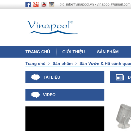
info@vinapool.vn - vinapool@gmail.com
TRANG CHỦ
GIỚI THIỆU
SẢN PHẨM
Trang chủ
>
Sản phẩm
>
Sân Vườn & Hồ cảnh qua
TÀI LIỆU
Đ
VIDEO