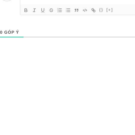
{}
[+]
0
GÓP Ý