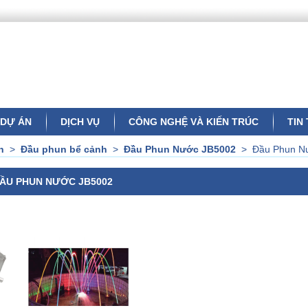
DỰ ÁN
DỊCH VỤ
CÔNG NGHỆ VÀ KIẾN TRÚC
TIN
n
>
Đầu phun bể cảnh
>
Đầu Phun Nước JB5002
>
Đầu Phun N
ẦU PHUN NƯỚC JB5002