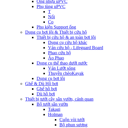
Ống nhựa uPVC
Phụ tùng uPVC
T
Nối
Co
Phụ kiện Support ống
Dụng cụ bơi lội & Thiết bị cứu hộ
Thiết bị cứu hộ & an toàn bơi lội
Dụng cụ cứu hộ khác
Ván cứu hộ - Lifeguard Board
Phao cứu hộ
Áo Phao
Dụng cụ thể thao dưới nước
Ván Lướt sóng
Thuyền chèoKayak
Dụng cụ bơi lội
Ghế & Dù Hồ bơi
Ghế hồ bơi
Dù hồ bơi
Thiết bị tưới cây sân vườn, cảnh quan
Bộ tưới sân vườn
Takagi
Holman
Cuộn vòi tưới
Bộ phun sương