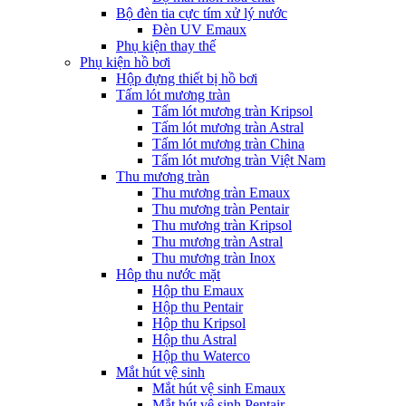
Bộ đèn tia cực tím xử lý nước
Đèn UV Emaux
Phụ kiện thay thế
Phụ kiện hồ bơi
Hộp đựng thiết bị hồ bơi
Tấm lót mương tràn
Tấm lót mương tràn Kripsol
Tấm lót mương tràn Astral
Tấm lót mương tràn China
Tấm lót mương tràn Việt Nam
Thu mương tràn
Thu mương tràn Emaux
Thu mương tràn Pentair
Thu mương tràn Kripsol
Thu mương tràn Astral
Thu mương tràn Inox
Hôp thu nước mặt
Hộp thu Emaux
Hộp thu Pentair
Hộp thu Kripsol
Hộp thu Astral
Hộp thu Waterco
Mắt hút vệ sinh
Mắt hút vệ sinh Emaux
Mắt hút vệ sinh Pentair