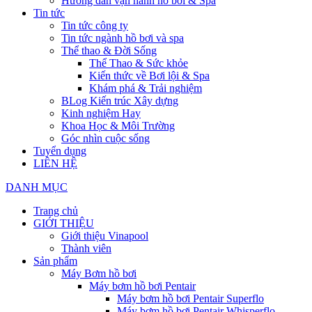
Hướng dẫn vận hành hồ bơi & Spa
Tin tức
Tin tức công ty
Tin tức ngành hồ bơi và spa
Thể thao & Đời Sống
Thể Thao & Sức khỏe
Kiến thức về Bơi lội & Spa
Khám phá & Trải nghiệm
BLog Kiến trúc Xây dựng
Kinh nghiệm Hay
Khoa Học & Môi Trường
Góc nhìn cuộc sống
Tuyển dụng
LIÊN HỆ
DANH MỤC
Trang chủ
GIỚI THIỆU
Giới thiệu Vinapool
Thành viên
Sản phẩm
Máy Bơm hồ bơi
Máy bơm hồ bơi Pentair
Máy bơm hồ bơi Pentair Superflo
Máy bơm hồ bơi Pentair Whisperflo