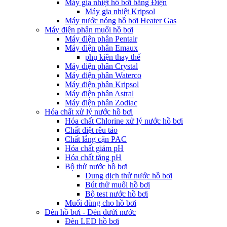
Máy gia nhiệt hồ bơi bằng Điện
Máy gia nhiệt Kripsol
Máy nước nóng hồ bơi Heater Gas
Máy điện phân muối hồ bơi
Máy điện phân Pentair
Máy điện phân Emaux
phụ kiện thay thế
Máy điện phân Crystal
Máy điện phân Waterco
Máy điện phân Kripsol
Máy điện phân Astral
Máy điện phân Zodiac
Hóa chất xử lý nước hồ bơi
Hóa chất Chlorine xử lý nước hồ bơi
Chất diệt rêu tảo
Chất lắng cặn PAC
Hóa chất giảm pH
Hóa chất tăng pH
Bộ thử nước hồ bơi
Dung dịch thử nước hồ bơi
Bút thử muối hồ bơi
Bộ test nước hồ bơi
Muối dùng cho hồ bơi
Đèn hồ bơi - Đèn dưới nước
Đèn LED hồ bơi