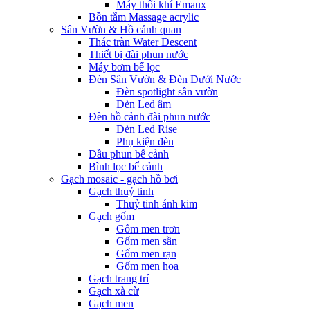
Máy thổi khí Emaux
Bồn tắm Massage acrylic
Sân Vườn & Hồ cảnh quan
Thác tràn Water Descent
Thiết bị đài phun nước
Máy bơm bể lọc
Đèn Sân Vườn & Đèn Dưới Nước
Đèn spotlight sân vườn
Đèn Led âm
Đèn hồ cảnh đài phun nước
Đèn Led Rise
Phụ kiện đèn
Đầu phun bể cảnh
Bình lọc bể cảnh
Gạch mosaic - gạch hồ bơi
Gạch thuỷ tinh
Thuỷ tinh ánh kim
Gạch gốm
Gốm men trơn
Gốm men sần
Gốm men rạn
Gốm men hoa
Gạch trang trí
Gạch xà cừ
Gạch men