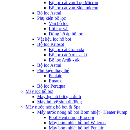
Bộ lọc cát van Top Micron
Bộ lọc cát van Side micron
Bộ lọc Astral
Phụ kiện bộ lọc
Van bộ lọc
Lõi lọc vải
Đồng hồ áp bộ lọc
Vật liệu lọc hồ bơi
Bộ lọc Kripsol
Bộ lọc cát Granada
Bộ lọc cát Artik - akt
Bộ lọc Artik - ak
Bộ lọc Astral
Phụ kiện thay thế
Pentair
Emaux
Bộ lọc Peraqua
Máy lọc hồ bơi
Máy lọc hồ bơi gia đình
Máy hút vệ sinh di động
Máy nước nóng hồ bơi & Spa
Máy nước nóng hồ bơi Bơm nhiệt - Heater Pump
Pool Heat pump Procopi
Máy bơm nhiệt hồ bơi Waterco
Máy bơm nhiệt hồ bơi Pentair