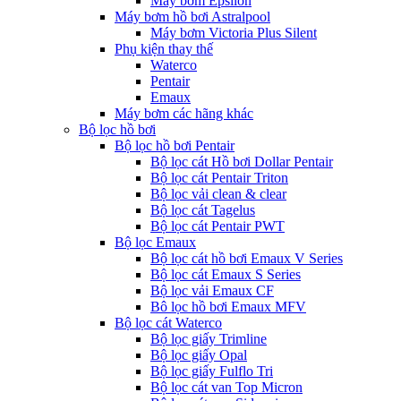
Máy bơm Epsilon
Máy bơm hồ bơi Astralpool
Máy bơm Victoria Plus Silent
Phụ kiện thay thế
Waterco
Pentair
Emaux
Máy bơm các hãng khác
Bộ lọc hồ bơi
Bộ lọc hồ bơi Pentair
Bộ lọc cát Hồ bơi Dollar Pentair
Bộ lọc cát Pentair Triton
Bộ lọc vải clean & clear
Bộ lọc cát Tagelus
Bộ lọc cát Pentair PWT
Bộ lọc Emaux
Bộ lọc cát hồ bơi Emaux V Series
Bộ lọc cát Emaux S Series
Bộ lọc vải Emaux CF
Bô lọc hồ bơi Emaux MFV
Bộ lọc cát Waterco
Bộ lọc giấy Trimline
Bộ lọc giấy Opal
Bộ lọc giấy Fulflo Tri
Bộ lọc cát van Top Micron