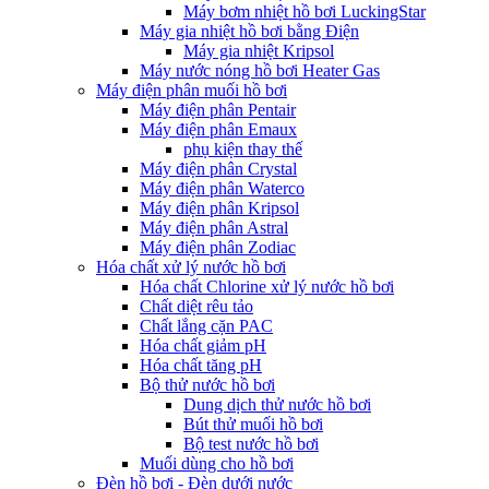
Máy bơm nhiệt hồ bơi LuckingStar
Máy gia nhiệt hồ bơi bằng Điện
Máy gia nhiệt Kripsol
Máy nước nóng hồ bơi Heater Gas
Máy điện phân muối hồ bơi
Máy điện phân Pentair
Máy điện phân Emaux
phụ kiện thay thế
Máy điện phân Crystal
Máy điện phân Waterco
Máy điện phân Kripsol
Máy điện phân Astral
Máy điện phân Zodiac
Hóa chất xử lý nước hồ bơi
Hóa chất Chlorine xử lý nước hồ bơi
Chất diệt rêu tảo
Chất lắng cặn PAC
Hóa chất giảm pH
Hóa chất tăng pH
Bộ thử nước hồ bơi
Dung dịch thử nước hồ bơi
Bút thử muối hồ bơi
Bộ test nước hồ bơi
Muối dùng cho hồ bơi
Đèn hồ bơi - Đèn dưới nước