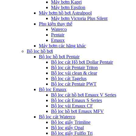
Máy bơm Kapri
Máy bơm Epsilon
Máy bơm hồ bơi Astralpool
Máy bơm Victoria Plus Silent
Phụ kiện thay thế
Waterco
Pentair
Emaux
Máy bơm các hãng khác
Bộ lọc hồ bơi
Bộ lọc hồ bơi Pentair
Bộ lọc cát Hồ bơi Dollar Pentair
Bộ lọc cát Pentair Triton
Bộ lọc vải clean & clear
Bộ lọc cát Tagelus
Bộ lọc cát Pentair PWT
Bộ lọc Emaux
Bộ lọc cát hồ bơi Emaux V Series
Bộ lọc cát Emaux S Series
Bộ lọc vải Emaux CF
Bô lọc hồ bơi Emaux MFV
Bộ lọc cát Waterco
Bộ lọc giấy Trimline
Bộ lọc giấy Opal
Bộ lọc giấy Fulflo Tri