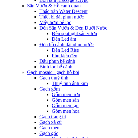
Bồn tắm Massage acrylic
Sân Vườn & Hồ cảnh quan
Thác tràn Water Descent
Thiết bị đài phun nước
Máy bơm bể lọc
Đèn Sân Vườn & Đèn Dưới Nước
Đèn spotlight sân vườn
Đèn Led âm
Đèn hồ cảnh đài phun nước
Đèn Led Rise
Phụ kiện đèn
Đầu phun bể cảnh
Bình lọc bể cảnh
Gạch mosaic - gạch hồ bơi
Gạch thuỷ tinh
Thuỷ tinh ánh kim
Gạch gốm
Gốm men trơn
Gốm men sần
Gốm men rạn
Gốm men hoa
Gạch trang trí
Gạch xà cừ
Gạch men
Gạch góc