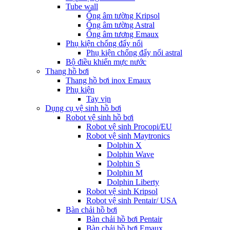
Tube wall
Ống âm tường Kripsol
Ống âm tường Astral
Ống âm tương Emaux
Phụ kiện chống đẩy nổi
Phụ kiện chống đẩy nổi astral
Bộ điều khiển mực nước
Thang hồ bơi
Thang hồ bơi inox Emaux
Phụ kiện
Tay vịn
Dụng cụ vệ sinh hồ bơi
Robot vệ sinh hồ bơi
Robot vệ sinh Procopi/EU
Robot vệ sinh Maytronics
Dolphin X
Dolphin Wave
Dolphin S
Dolphin M
Dolphin Liberty
Robot vệ sinh Kripsol
Robot vệ sinh Pentair/ USA
Bàn chải hồ bơi
Bàn chải hồ bơi Pentair
Bàn chải hồ bơi Emaux