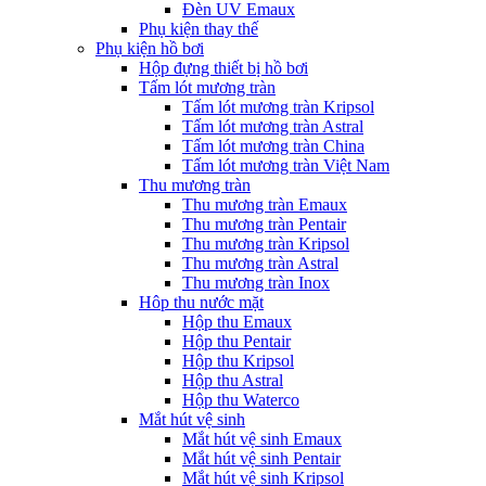
Đèn UV Emaux
Phụ kiện thay thế
Phụ kiện hồ bơi
Hộp đựng thiết bị hồ bơi
Tấm lót mương tràn
Tấm lót mương tràn Kripsol
Tấm lót mương tràn Astral
Tấm lót mương tràn China
Tấm lót mương tràn Việt Nam
Thu mương tràn
Thu mương tràn Emaux
Thu mương tràn Pentair
Thu mương tràn Kripsol
Thu mương tràn Astral
Thu mương tràn Inox
Hôp thu nước mặt
Hộp thu Emaux
Hộp thu Pentair
Hộp thu Kripsol
Hộp thu Astral
Hộp thu Waterco
Mắt hút vệ sinh
Mắt hút vệ sinh Emaux
Mắt hút vệ sinh Pentair
Mắt hút vệ sinh Kripsol