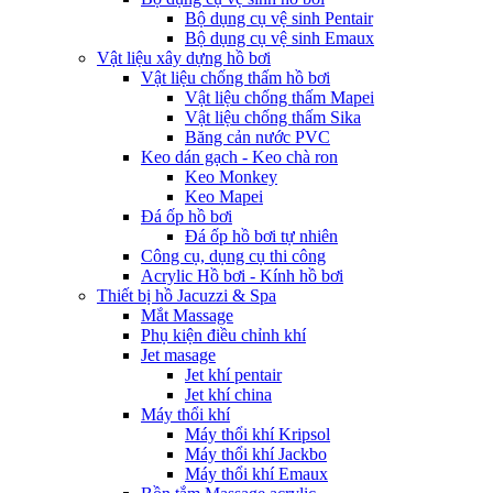
Bộ dụng cụ vệ sinh Pentair
Bộ dụng cụ vệ sinh Emaux
Vật liệu xây dựng hồ bơi
Vật liệu chống thấm hồ bơi
Vật liệu chống thấm Mapei
Vật liệu chống thấm Sika
Băng cản nước PVC
Keo dán gạch - Keo chà ron
Keo Monkey
Keo Mapei
Đá ốp hồ bơi
Đá ốp hồ bơi tự nhiên
Công cụ, dụng cụ thi công
Acrylic Hồ bơi - Kính hồ bơi
Thiết bị hồ Jacuzzi & Spa
Mắt Massage
Phụ kiện điều chỉnh khí
Jet masage
Jet khí pentair
Jet khí china
Máy thổi khí
Máy thổi khí Kripsol
Máy thổi khí Jackbo
Máy thổi khí Emaux