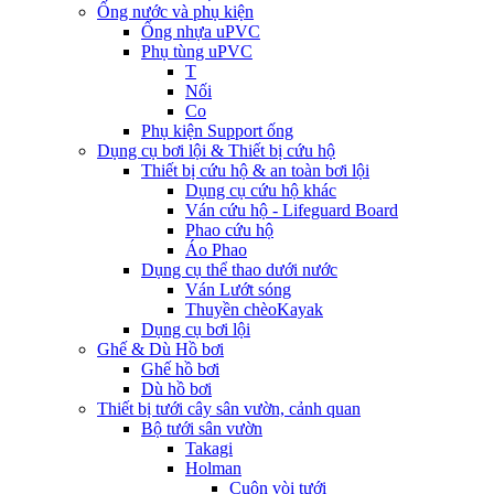
Ống nước và phụ kiện
Ống nhựa uPVC
Phụ tùng uPVC
T
Nối
Co
Phụ kiện Support ống
Dụng cụ bơi lội & Thiết bị cứu hộ
Thiết bị cứu hộ & an toàn bơi lội
Dụng cụ cứu hộ khác
Ván cứu hộ - Lifeguard Board
Phao cứu hộ
Áo Phao
Dụng cụ thể thao dưới nước
Ván Lướt sóng
Thuyền chèoKayak
Dụng cụ bơi lội
Ghế & Dù Hồ bơi
Ghế hồ bơi
Dù hồ bơi
Thiết bị tưới cây sân vườn, cảnh quan
Bộ tưới sân vườn
Takagi
Holman
Cuộn vòi tưới