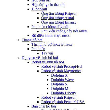
Hộp gạn rác
Hộp đựng clo thả nổi
Tube wall
Ống âm tường Kripsol
Ống âm tường Astral
Ống âm tương Emaux
Phụ kiện chống đẩy nổi
Phụ kiện chống đẩy nổi astral
Bộ điều khiển mực nước
Thang hồ bơi
Thang hồ bơi inox Emaux
Phụ kiện
Tay vịn
Dụng cụ vệ sinh hồ bơi
Robot vệ sinh hồ bơi
Robot vệ sinh Procopi/EU
Robot vệ sinh Maytronics
Dolphin X
Dolphin Wave
Dolphin S
Dolphin M
Dolphin Liberty
Robot vệ sinh Kripsol
Robot vệ sinh Pentair/ USA
Bàn chải hồ bơi