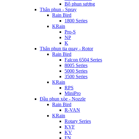
Bộ phun sương
Thân phun - Spray
Rain Bird
1800 Series
KRain
Pro-S
NP
K
Thân phun tia quay - Rotor
Rain Bird
Falcon 6504 Series
8005 Series
5000 Series
3500 Series
KRain
RPS
MiniPro
Đầu phun xòe - Nozzle
Rain Bird
R-VAN
KRain
Rotary Series
KVF
KV
FN