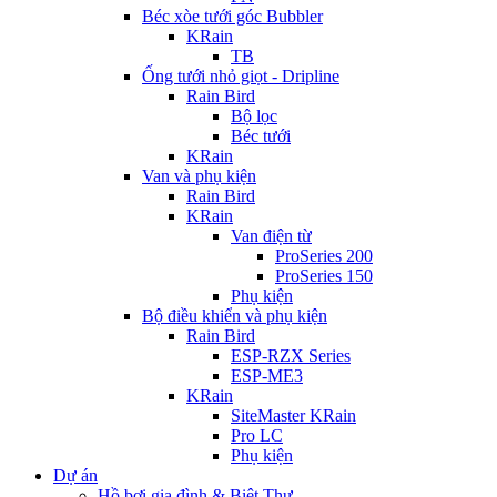
Béc xòe tưới góc Bubbler
KRain
TB
Ống tưới nhỏ giọt - Dripline
Rain Bird
Bộ lọc
Béc tưới
KRain
Van và phụ kiện
Rain Bird
KRain
Van điện từ
ProSeries 200
ProSeries 150
Phụ kiện
Bộ điều khiển và phụ kiện
Rain Bird
ESP-RZX Series
ESP-ME3
KRain
SiteMaster KRain
Pro LC
Phụ kiện
Dự án
Hồ bơi gia đình & Biệt Thự