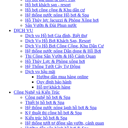
Hồ bơi khách sạn - resort
Hồ bơi công cộng & Khu dân cư
Hệ thống nước nóng Hồ bơi & Spa
Hồ Thủy lực Jacuzzi & Phòng Xông hơi
Sân Vườn & Đài Phun nước
DỊCH VỤ
Dịch vụ Hồ bơi Gia đình, Biệt thự
Dịch Vụ Hồ Bơi Khách Sạn, Resort
Dịch Vụ Hồ Bơi Công Cộng, Khu Dân Cư
Hệ thống nước nóng Dân dụng & Hồ Bơi
Thi Công Sân Vườn & Hồ Cảnh Quan
Hồ Thủy Lực & Phòng xông hơi
Hệ Thống Tưới Cây Tự Động
Dịch vụ hậu mãi
Hướng dẫn mua hàng online
Quy định bảo hành
Hỗ trợ khách hàng
Công Nghệ và Kiến Trúc
Công nghệ hồ bơi & Spa
Thiết bị hồ bơi & Spa
Hệ thống nước nóng lạnh hồ bơi & Spa
Kỹ thuật thi công hồ bơi & Spa
Kiến trúc hồ bơi & Spa
Hệ thống tưới tự động sân vườn, cảnh quan