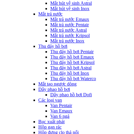
Mắt hút vệ sinh Astral
Mắt hút vệ sinh Inox
Mắt trả nước
Mắt trả nước Emaux
Mắt trả nước Pentair
Mắt trả nước Astral
Mắt trả nước Kripsol
Mắt trả nước Inox
Thu đáy hồ bơi
Thu đáy hồ bơi Pentair
Thu đáy hồ bơi Emaux
Thu đáy hồ bơi Kripsol
Thu đáy hồ bơi Astral
Thu đáy hồ bơi Inox
Thu đáy hồ bơi Waterco
Mắt tạo ngược dòng
Dây phao hồ bơi
Dây phao hồ bơi Dofi
Các loại van
Van Pentair
Van Emaux
Van 6 ngả
Bục xuất phát
Hộp gạn rác
Hộp đựng clo thả nổi