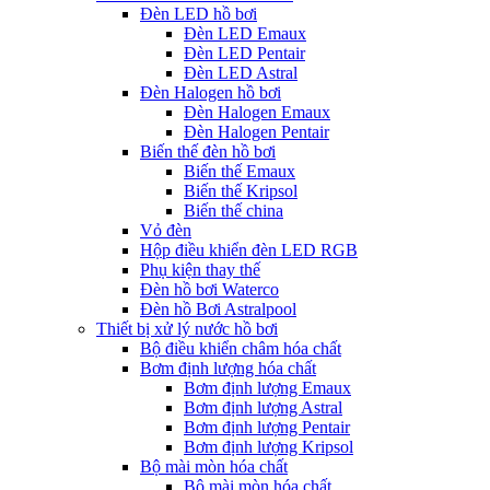
Đèn LED hồ bơi
Đèn LED Emaux
Đèn LED Pentair
Đèn LED Astral
Đèn Halogen hồ bơi
Đèn Halogen Emaux
Đèn Halogen Pentair
Biến thế đèn hồ bơi
Biến thế Emaux
Biến thế Kripsol
Biến thế china
Vỏ đèn
Hộp điều khiển đèn LED RGB
Phụ kiện thay thế
Đèn hồ bơi Waterco
Đèn hồ Bơi Astralpool
Thiết bị xử lý nước hồ bơi
Bộ điều khiển châm hóa chất
Bơm định lượng hóa chất
Bơm định lượng Emaux
Bơm định lượng Astral
Bơm định lượng Pentair
Bơm định lượng Kripsol
Bộ mài mòn hóa chất
Bộ mài mòn hóa chất