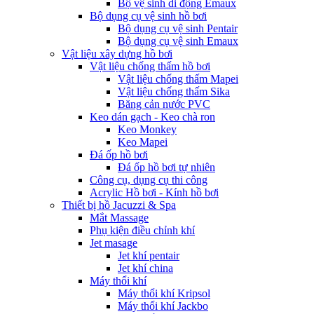
Bộ vệ sinh di động Emaux
Bộ dụng cụ vệ sinh hồ bơi
Bộ dụng cụ vệ sinh Pentair
Bộ dụng cụ vệ sinh Emaux
Vật liệu xây dựng hồ bơi
Vật liệu chống thấm hồ bơi
Vật liệu chống thấm Mapei
Vật liệu chống thấm Sika
Băng cản nước PVC
Keo dán gạch - Keo chà ron
Keo Monkey
Keo Mapei
Đá ốp hồ bơi
Đá ốp hồ bơi tự nhiên
Công cụ, dụng cụ thi công
Acrylic Hồ bơi - Kính hồ bơi
Thiết bị hồ Jacuzzi & Spa
Mắt Massage
Phụ kiện điều chỉnh khí
Jet masage
Jet khí pentair
Jet khí china
Máy thổi khí
Máy thổi khí Kripsol
Máy thổi khí Jackbo