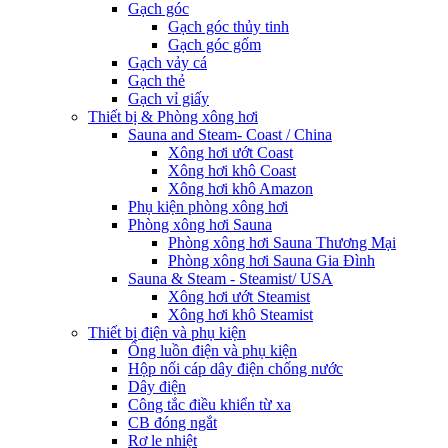
Gạch góc
Gạch góc thủy tinh
Gạch góc gốm
Gạch vảy cá
Gạch thẻ
Gạch vỉ giấy
Thiết bị & Phòng xông hơi
Sauna and Steam- Coast / China
Xông hơi ướt Coast
Xông hơi khô Coast
Xông hơi khô Amazon
Phụ kiện phòng xông hơi
Phòng xông hơi Sauna
Phòng xông hơi Sauna Thương Mại
Phòng xông hơi Sauna Gia Đình
Sauna & Steam - Steamist/ USA
Xông hơi ướt Steamist
Xông hơi khô Steamist
Thiết bị điện và phụ kiện
Ống luồn điện và phụ kiện
Hộp nối cáp dây điện chống nước
Dây điện
Công tắc điều khiển từ xa
CB đóng ngắt
Rơ le nhiệt