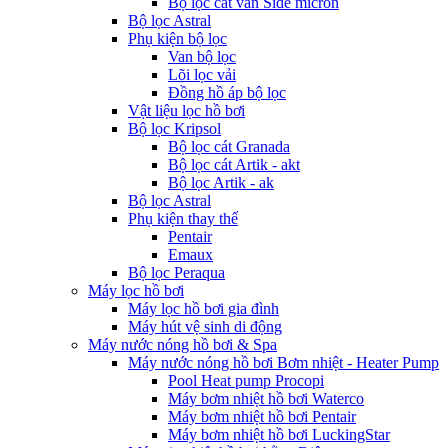
Bộ lọc cát van Side micron
Bộ lọc Astral
Phụ kiện bộ lọc
Van bộ lọc
Lõi lọc vải
Đồng hồ áp bộ lọc
Vật liệu lọc hồ bơi
Bộ lọc Kripsol
Bộ lọc cát Granada
Bộ lọc cát Artik - akt
Bộ lọc Artik - ak
Bộ lọc Astral
Phụ kiện thay thế
Pentair
Emaux
Bộ lọc Peraqua
Máy lọc hồ bơi
Máy lọc hồ bơi gia đình
Máy hút vệ sinh di động
Máy nước nóng hồ bơi & Spa
Máy nước nóng hồ bơi Bơm nhiệt - Heater Pump
Pool Heat pump Procopi
Máy bơm nhiệt hồ bơi Waterco
Máy bơm nhiệt hồ bơi Pentair
Máy bơm nhiệt hồ bơi LuckingStar