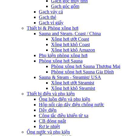
Gạch góc thủy tinh
Gạch góc gốm
Gạch vảy cá
Gạch thẻ
Gạch vỉ giấy
Thiết bị & Phòng xông hơi
Sauna and Steam- Coast / China
Xông hơi ướt Coast
Xông hơi khô Coast
Xông hơi khô Amazon
Phụ kiện phòng xông hơi
Phòng xông hơi Sauna
Phòng xông hơi Sauna Thương Mại
Phòng xông hơi Sauna Gia Đình
Sauna & Steam - Steamist/ USA
Xông hơi ướt Steamist
Xông hơi khô Steamist
Thiết bị điện và phụ kiện
Ống luồn điện và phụ kiện
Hộp nối cáp dây điện chống nước
Dây điện
Công tắc điều khiển từ xa
CB đóng ngắt
Rơ le nhiệt
Ống nước và phụ kiện