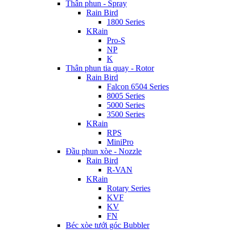
Thân phun - Spray
Rain Bird
1800 Series
KRain
Pro-S
NP
K
Thân phun tia quay - Rotor
Rain Bird
Falcon 6504 Series
8005 Series
5000 Series
3500 Series
KRain
RPS
MiniPro
Đầu phun xòe - Nozzle
Rain Bird
R-VAN
KRain
Rotary Series
KVF
KV
FN
Béc xòe tưới góc Bubbler