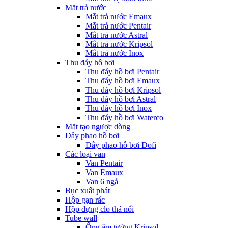
Mắt trả nước
Mắt trả nước Emaux
Mắt trả nước Pentair
Mắt trả nước Astral
Mắt trả nước Kripsol
Mắt trả nước Inox
Thu đáy hồ bơi
Thu đáy hồ bơi Pentair
Thu đáy hồ bơi Emaux
Thu đáy hồ bơi Kripsol
Thu đáy hồ bơi Astral
Thu đáy hồ bơi Inox
Thu đáy hồ bơi Waterco
Mắt tạo ngược dòng
Dây phao hồ bơi
Dây phao hồ bơi Dofi
Các loại van
Van Pentair
Van Emaux
Van 6 ngả
Bục xuất phát
Hộp gạn rác
Hộp đựng clo thả nổi
Tube wall
Ống âm tường Kripsol