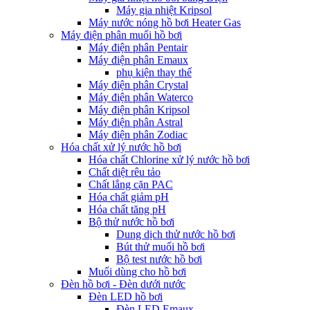
Máy gia nhiệt Kripsol
Máy nước nóng hồ bơi Heater Gas
Máy điện phân muối hồ bơi
Máy điện phân Pentair
Máy điện phân Emaux
phụ kiện thay thế
Máy điện phân Crystal
Máy điện phân Waterco
Máy điện phân Kripsol
Máy điện phân Astral
Máy điện phân Zodiac
Hóa chất xử lý nước hồ bơi
Hóa chất Chlorine xử lý nước hồ bơi
Chất diệt rêu tảo
Chất lắng cặn PAC
Hóa chất giảm pH
Hóa chất tăng pH
Bộ thử nước hồ bơi
Dung dịch thử nước hồ bơi
Bút thử muối hồ bơi
Bộ test nước hồ bơi
Muối dùng cho hồ bơi
Đèn hồ bơi - Đèn dưới nước
Đèn LED hồ bơi
Đèn LED Emaux