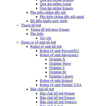
Ống âm tường Astral
Ống âm tương Emaux
Phụ kiện chống đẩy nổi
Phụ kiện chống đẩy nổi astral
Bộ điều khiển mực nước
Thang hồ bơi
Thang hồ bơi inox Emaux
Phụ kiện
Tay vịn
Dụng cụ vệ sinh hồ bơi
Robot vệ sinh hồ bơi
Robot vệ sinh Procopi/EU
Robot vệ sinh Maytronics
Dolphin X
Dolphin Wave
Dolphin S
Dolphin M
Dolphin Liberty
Robot vệ sinh Kripsol
Robot vệ sinh Pentair/ USA
Bàn chải hồ bơi
Bàn chải hồ bơi Pentair
Bàn chải hồ bơi Emaux
Bàn chải hồ bơi Waterco