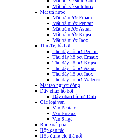
Mắt hút vệ sinh Astral
Mắt hút vệ sinh Inox
Mắt trả nước
Mắt trả nước Emaux
Mắt trả nước Pentair
Mắt trả nước Astral
Mắt trả nước Kripsol
Mắt trả nước Inox
Thu đáy hồ bơi
Thu đáy hồ bơi Pentair
Thu đáy hồ bơi Emaux
Thu đáy hồ bơi Kripsol
Thu đáy hồ bơi Astral
Thu đáy hồ bơi Inox
Thu đáy hồ bơi Waterco
Mắt tạo ngược dòng
Dây phao hồ bơi
Dây phao hồ bơi Dofi
Các loại van
Van Pentair
Van Emaux
Van 6 ngả
Bục xuất phát
Hộp gạn rác
Hộp đựng clo thả nổi