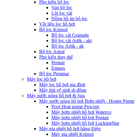
Phụ kiện bộ lọc
Van bộ lọc
Lõi lọc vải
Đồng hồ áp bộ lọc
Vật liệu lọc hồ bơi
Bộ lọc Kripsol
Bộ lọc cát Granada
Bộ lọc cát Artik - akt
Bộ lọc Artik - ak
Bộ lọc Astral
Phụ kiện thay thế
Pentair
Emaux
Bộ lọc Peraqua
Máy lọc hồ bơi
Máy lọc hồ bơi gia đình
Máy hút vệ sinh di động
Máy nước nóng hồ bơi & Spa
Máy nước nóng hồ bơi Bơm nhiệt - Heater Pump
Pool Heat pump Procopi
Máy bơm nhiệt hồ bơi Waterco
Máy bơm nhiệt hồ bơi Pentair
Máy bơm nhiệt hồ bơi LuckingStar
Máy gia nhiệt hồ bơi bằng Điện
Máy gia nhiệt Kripsol