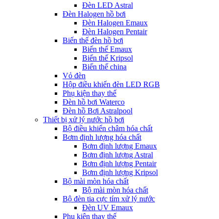
Đèn LED Astral
Đèn Halogen hồ bơi
Đèn Halogen Emaux
Đèn Halogen Pentair
Biến thế đèn hồ bơi
Biến thế Emaux
Biến thế Kripsol
Biến thế china
Vỏ đèn
Hộp điều khiển đèn LED RGB
Phụ kiện thay thế
Đèn hồ bơi Waterco
Đèn hồ Bơi Astralpool
Thiết bị xử lý nước hồ bơi
Bộ điều khiển châm hóa chất
Bơm định lượng hóa chất
Bơm định lượng Emaux
Bơm định lượng Astral
Bơm định lượng Pentair
Bơm định lượng Kripsol
Bộ mài mòn hóa chất
Bộ mài mòn hóa chất
Bộ đèn tia cực tím xử lý nước
Đèn UV Emaux
Phụ kiện thay thế