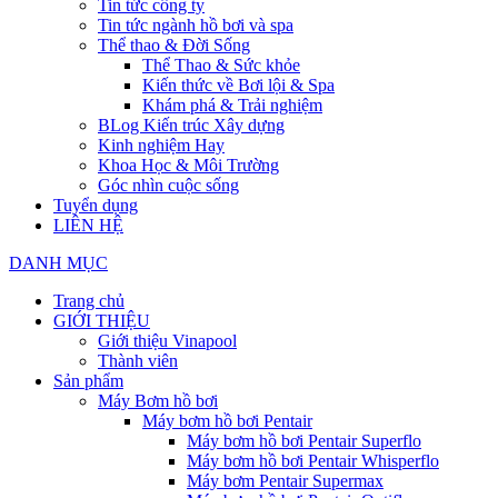
Tin tức công ty
Tin tức ngành hồ bơi và spa
Thể thao & Đời Sống
Thể Thao & Sức khỏe
Kiến thức về Bơi lội & Spa
Khám phá & Trải nghiệm
BLog Kiến trúc Xây dựng
Kinh nghiệm Hay
Khoa Học & Môi Trường
Góc nhìn cuộc sống
Tuyển dụng
LIÊN HỆ
DANH MỤC
Trang chủ
GIỚI THIỆU
Giới thiệu Vinapool
Thành viên
Sản phẩm
Máy Bơm hồ bơi
Máy bơm hồ bơi Pentair
Máy bơm hồ bơi Pentair Superflo
Máy bơm hồ bơi Pentair Whisperflo
Máy bơm Pentair Supermax