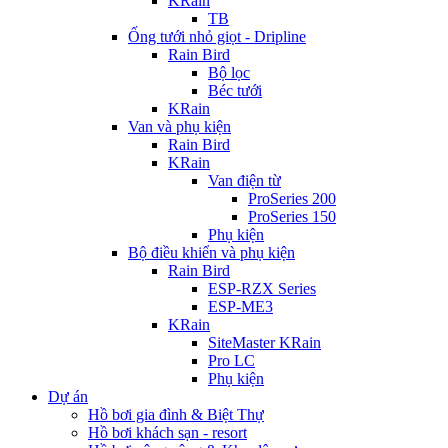
KRain
TB
Ống tưới nhỏ giọt - Dripline
Rain Bird
Bộ lọc
Béc tưới
KRain
Van và phụ kiện
Rain Bird
KRain
Van điện từ
ProSeries 200
ProSeries 150
Phụ kiện
Bộ điều khiển và phụ kiện
Rain Bird
ESP-RZX Series
ESP-ME3
KRain
SiteMaster KRain
Pro LC
Phụ kiện
Dự án
Hồ bơi gia đình & Biệt Thự
Hồ bơi khách sạn - resort