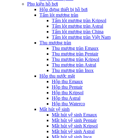
Phụ kiện hồ bơi
Hộp đựng thiết bị hồ bơi
Tấm lót mương tràn
Tấm lót mương tràn Kripsol
Tấm lót mương tràn Astral
Tấm lót mương tràn China
Tấm lót mương tràn Việt Nam
Thu mương tràn
Thu mương tràn Emaux
Thu mương tràn Pentair
Thu mương tràn Kripsol
Thu mương tràn Astral
Thu mương tràn Inox
Hôp thu nước mặt
Hộp thu Emaux
Hộp thu Pentair
Hộp thu Kripsol
Hộp thu Astral
Hộp thu Waterco
Mắt hút vệ sinh
Mắt hút vệ sinh Emaux
Mắt hút vệ sinh Pentair
Mắt hút vệ sinh Kripsol
Mắt hút vệ sinh Astral
Mắt hút vệ sinh Inox