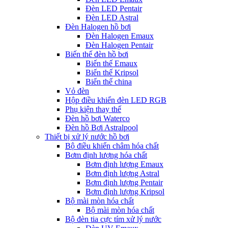
Đèn LED Pentair
Đèn LED Astral
Đèn Halogen hồ bơi
Đèn Halogen Emaux
Đèn Halogen Pentair
Biến thế đèn hồ bơi
Biến thế Emaux
Biến thế Kripsol
Biến thế china
Vỏ đèn
Hộp điều khiển đèn LED RGB
Phụ kiện thay thế
Đèn hồ bơi Waterco
Đèn hồ Bơi Astralpool
Thiết bị xử lý nước hồ bơi
Bộ điều khiển châm hóa chất
Bơm định lượng hóa chất
Bơm định lượng Emaux
Bơm định lượng Astral
Bơm định lượng Pentair
Bơm định lượng Kripsol
Bộ mài mòn hóa chất
Bộ mài mòn hóa chất
Bộ đèn tia cực tím xử lý nước