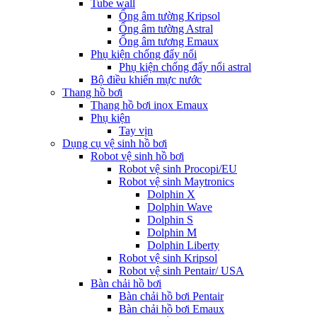
Tube wall
Ống âm tường Kripsol
Ống âm tường Astral
Ống âm tương Emaux
Phụ kiện chống đẩy nổi
Phụ kiện chống đẩy nổi astral
Bộ điều khiển mực nước
Thang hồ bơi
Thang hồ bơi inox Emaux
Phụ kiện
Tay vịn
Dụng cụ vệ sinh hồ bơi
Robot vệ sinh hồ bơi
Robot vệ sinh Procopi/EU
Robot vệ sinh Maytronics
Dolphin X
Dolphin Wave
Dolphin S
Dolphin M
Dolphin Liberty
Robot vệ sinh Kripsol
Robot vệ sinh Pentair/ USA
Bàn chải hồ bơi
Bàn chải hồ bơi Pentair
Bàn chải hồ bơi Emaux