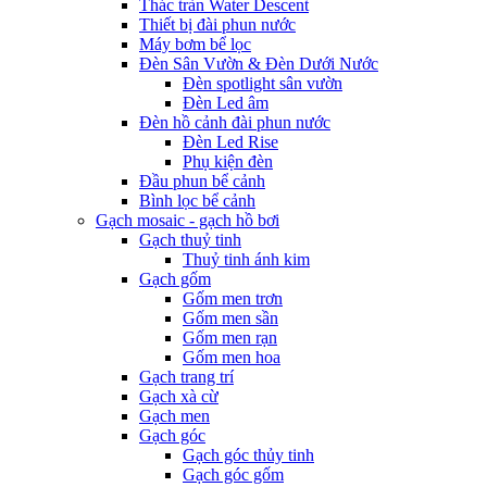
Thác tràn Water Descent
Thiết bị đài phun nước
Máy bơm bể lọc
Đèn Sân Vườn & Đèn Dưới Nước
Đèn spotlight sân vườn
Đèn Led âm
Đèn hồ cảnh đài phun nước
Đèn Led Rise
Phụ kiện đèn
Đầu phun bể cảnh
Bình lọc bể cảnh
Gạch mosaic - gạch hồ bơi
Gạch thuỷ tinh
Thuỷ tinh ánh kim
Gạch gốm
Gốm men trơn
Gốm men sần
Gốm men rạn
Gốm men hoa
Gạch trang trí
Gạch xà cừ
Gạch men
Gạch góc
Gạch góc thủy tinh
Gạch góc gốm