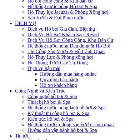
Hồ bơi công cộng & Khu dân cư
Hệ thống nước nóng Hồ bơi & Spa
Hồ Thủy lực Jacuzzi & Phòng Xông hơi
Sân Vườn & Đài Phun nước
DỊCH VỤ
Dịch vụ Hồ bơi Gia đình, Biệt thự
Dịch Vụ Hồ Bơi Khách Sạn, Resort
Dịch Vụ Hồ Bơi Công Cộng, Khu Dân Cư
Hệ thống nước nóng Dân dụng & Hồ Bơi
Thi Công Sân Vườn & Hồ Cảnh Quan
Hồ Thủy Lực & Phòng xông hơi
Hệ Thống Tưới Cây Tự Động
Dịch vụ hậu mãi
Hướng dẫn mua hàng online
Quy định bảo hành
Hỗ trợ khách hàng
Công Nghệ và Kiến Trúc
Công nghệ hồ bơi & Spa
Thiết bị hồ bơi & Spa
Hệ thống nước nóng lạnh hồ bơi & Spa
Kỹ thuật thi công hồ bơi & Spa
Kiến trúc hồ bơi & Spa
Hệ thống tưới tự động sân vườn, cảnh quan
Hướng dẫn vận hành hồ bơi & Spa
Tin tức