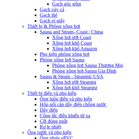
Gạch góc gốm
Gạch vảy cá
Gạch thẻ
Gạch vỉ giấy
Thiết bị & Phòng xông hơi
Sauna and Steam- Coast / China
Xông hơi ướt Coast
Xông hơi khô Coast
Xông hơi khô Amazon
Phụ kiện phòng xông hơi
Phòng xông hơi Sauna
Phòng xông hơi Sauna Thương Mại
Phòng xông hơi Sauna Gia Đình
Sauna & Steam - Steamist/ USA
Xông hơi ướt Steamist
Xông hơi khô Steamist
Thiết bị điện và phụ kiện
Ống luồn điện và phụ kiện
Hộp nối cáp dây điện chống nước
Dây điện
Công tắc điều khiển từ xa
CB đóng ngắt
Rơ le nhiệt
Ống nước và phụ kiện
Ống nhựa uPVC