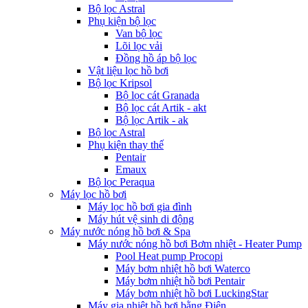
Bộ lọc Astral
Phụ kiện bộ lọc
Van bộ lọc
Lõi lọc vải
Đồng hồ áp bộ lọc
Vật liệu lọc hồ bơi
Bộ lọc Kripsol
Bộ lọc cát Granada
Bộ lọc cát Artik - akt
Bộ lọc Artik - ak
Bộ lọc Astral
Phụ kiện thay thế
Pentair
Emaux
Bộ lọc Peraqua
Máy lọc hồ bơi
Máy lọc hồ bơi gia đình
Máy hút vệ sinh di động
Máy nước nóng hồ bơi & Spa
Máy nước nóng hồ bơi Bơm nhiệt - Heater Pump
Pool Heat pump Procopi
Máy bơm nhiệt hồ bơi Waterco
Máy bơm nhiệt hồ bơi Pentair
Máy bơm nhiệt hồ bơi LuckingStar
Máy gia nhiệt hồ bơi bằng Điện