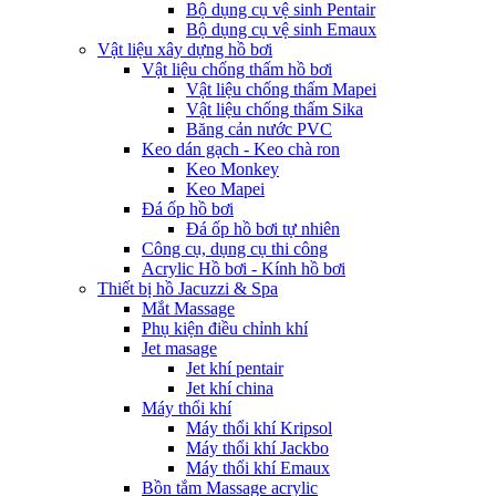
Bộ dụng cụ vệ sinh Pentair
Bộ dụng cụ vệ sinh Emaux
Vật liệu xây dựng hồ bơi
Vật liệu chống thấm hồ bơi
Vật liệu chống thấm Mapei
Vật liệu chống thấm Sika
Băng cản nước PVC
Keo dán gạch - Keo chà ron
Keo Monkey
Keo Mapei
Đá ốp hồ bơi
Đá ốp hồ bơi tự nhiên
Công cụ, dụng cụ thi công
Acrylic Hồ bơi - Kính hồ bơi
Thiết bị hồ Jacuzzi & Spa
Mắt Massage
Phụ kiện điều chỉnh khí
Jet masage
Jet khí pentair
Jet khí china
Máy thổi khí
Máy thổi khí Kripsol
Máy thổi khí Jackbo
Máy thổi khí Emaux
Bồn tắm Massage acrylic