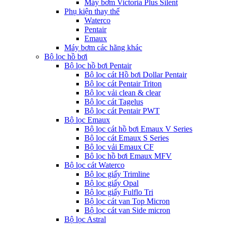
Máy bơm Victoria Plus Silent
Phụ kiện thay thế
Waterco
Pentair
Emaux
Máy bơm các hãng khác
Bộ lọc hồ bơi
Bộ lọc hồ bơi Pentair
Bộ lọc cát Hồ bơi Dollar Pentair
Bộ lọc cát Pentair Triton
Bộ lọc vải clean & clear
Bộ lọc cát Tagelus
Bộ lọc cát Pentair PWT
Bộ lọc Emaux
Bộ lọc cát hồ bơi Emaux V Series
Bộ lọc cát Emaux S Series
Bộ lọc vải Emaux CF
Bô lọc hồ bơi Emaux MFV
Bộ lọc cát Waterco
Bộ lọc giấy Trimline
Bộ lọc giấy Opal
Bộ lọc giấy Fulflo Tri
Bộ lọc cát van Top Micron
Bộ lọc cát van Side micron
Bộ lọc Astral