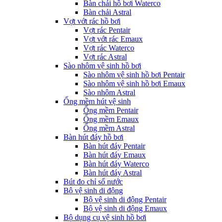
Bàn chải hồ bơi Waterco
Bàn chải Astral
Vợt vớt rác hồ bơi
Vợt rác Pentair
Vợt vớt rác Emaux
Vợt rác Waterco
Vợt rác Astral
Sào nhôm vệ sinh hồ bơi
Sào nhôm vệ sinh hồ bơi Pentair
Sào nhôm vệ sinh hồ bơi Emaux
Sào nhôm Astral
Ống mềm hút vệ sinh
Ống mềm Pentair
Ống mềm Emaux
Ống mềm Astral
Bàn hút đáy hồ bơi
Bàn hút đáy Pentair
Bàn hút đáy Emaux
Bàn hút đáy Waterco
Bàn hút đáy Astral
Bút đo chỉ số nước
Bộ vệ sinh di động
Bộ vệ sinh di động Pentair
Bộ vệ sinh di động Emaux
Bộ dụng cụ vệ sinh hồ bơi