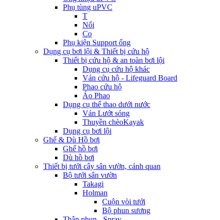
Phụ tùng uPVC
T
Nối
Co
Phụ kiện Support ống
Dụng cụ bơi lội & Thiết bị cứu hộ
Thiết bị cứu hộ & an toàn bơi lội
Dụng cụ cứu hộ khác
Ván cứu hộ - Lifeguard Board
Phao cứu hộ
Áo Phao
Dụng cụ thể thao dưới nước
Ván Lướt sóng
Thuyền chèoKayak
Dụng cụ bơi lội
Ghế & Dù Hồ bơi
Ghế hồ bơi
Dù hồ bơi
Thiết bị tưới cây sân vườn, cảnh quan
Bộ tưới sân vườn
Takagi
Holman
Cuộn vòi tưới
Bộ phun sương
Thân phun - Spray