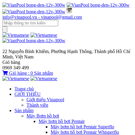
info@vinapool.vn - vinapool@gmail.com
22 Nguyễn Bỉnh Khiêm, Phường Hạnh Thông, Thành phố Hồ Chí
Minh, Việt Nam
Giỏ hàng
0969 349 499
Giỏ hàng :
0
Sản phẩm
Trang chủ
GIỚI THIỆU
Giới thiệu Vinapool
Thành viên
Sản phẩm
Máy Bơm hồ bơi
Máy bơm hồ bơi Pentair
Máy bơm hồ bơi Pentair Superflo
Máy bơm hồ bơi Pentair Whisperflo