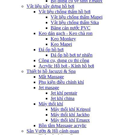
Bộ dụng cụ vệ sinh Emaux
Vật liệu xây dựng hồ bơi
Vật liệu chống thấm hồ bơi
Vật liệu chống thấm Mapei
Vật liệu chống thấm Sika
Băng cản nước PVC
Keo dán gạch - Keo chà ron
Keo Monkey
Keo Mapei
Đá ốp hồ bơi
Đá ốp hồ bơi tự nhiên
Công cụ, dụng cụ thi công
Acrylic Hồ bơi - Kính hồ bơi
Thiết bị hồ Jacuzzi & Spa
Mắt Massage
Phụ kiện điều chỉnh khí
Jet masage
Jet khí pentair
Jet khí china
Máy thổi khí
Máy thổi khí Kripsol
Máy thổi khí Jackbo
Máy thổi khí Emaux
Bồn tắm Massage acrylic
Sân Vườn & Hồ cảnh quan