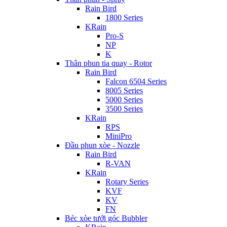
Rain Bird
1800 Series
KRain
Pro-S
NP
K
Thân phun tia quay - Rotor
Rain Bird
Falcon 6504 Series
8005 Series
5000 Series
3500 Series
KRain
RPS
MiniPro
Đầu phun xòe - Nozzle
Rain Bird
R-VAN
KRain
Rotary Series
KVF
KV
FN
Béc xòe tưới góc Bubbler