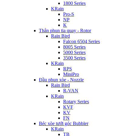
1800 Series
KRain
Pro-S
NP
K
Thân phun tia quay - Rotor
Rain Bird
Falcon 6504 Series
8005 Series
5000 Series
3500 Series
KRain
RPS
MiniPro
Đầu phun xòe - Nozzle
Rain Bird
R-VAN
KRain
Rotary Series
KVF
KV
FN
Béc xòe tưới góc Bubbler
KRain
TB