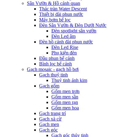
Sân Vườn & Hồ cảnh quan
Thác tràn Water Descent
Thiết bị đài phun nước
Máy bơm bể lọc
Đèn Sân Vườn & Đèn Dưới Nước
Đèn spotlight sân vườn
Đèn Led âm
Đèn hồ cảnh đài phun nước
Đèn Led Rise
Phụ kiện đèn
Đầu phun bể cảnh
Bình lọc bể cảnh
Gạch mosaic - gạch hồ bơi
Gạch thuỷ tinh
Thuỷ tinh ánh kim
Gạch gốm
Gốm men trơn
Gốm men sần
Gốm men rạn
Gốm men hoa
Gạch trang trí
Gạch xà cừ
Gạch men
Gạch góc
Gạch góc thủy tinh