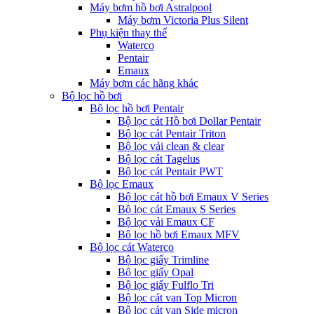
Máy bơm hồ bơi Astralpool
Máy bơm Victoria Plus Silent
Phụ kiện thay thế
Waterco
Pentair
Emaux
Máy bơm các hãng khác
Bộ lọc hồ bơi
Bộ lọc hồ bơi Pentair
Bộ lọc cát Hồ bơi Dollar Pentair
Bộ lọc cát Pentair Triton
Bộ lọc vải clean & clear
Bộ lọc cát Tagelus
Bộ lọc cát Pentair PWT
Bộ lọc Emaux
Bộ lọc cát hồ bơi Emaux V Series
Bộ lọc cát Emaux S Series
Bộ lọc vải Emaux CF
Bô lọc hồ bơi Emaux MFV
Bộ lọc cát Waterco
Bộ lọc giấy Trimline
Bộ lọc giấy Opal
Bộ lọc giấy Fulflo Tri
Bộ lọc cát van Top Micron
Bộ lọc cát van Side micron