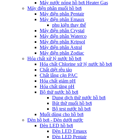
Máy nước nóng hồ bơi Heater Gas
Máy điện phân muối hồ bơi
Máy điện phân Pentair
Máy điện phân Emaux
phụ kiện thay thế
Máy điện phân Crystal
Máy điện phân Waterco
Máy điện phân Kripsol
Máy điện phân Astral
Máy điện phân Zodiac
Hóa chất xử lý nước hồ bơi
Hóa chất Chlorine xử lý nước hồ bơi
Chất diệt rêu tảo
Chất lắng cặn PAC
Hóa chất giảm pH
Hóa chất tăng pH
Bộ thử nước hồ bơi
Dung dịch thử nước hồ bơi
Bút thử muối hồ bơi
Bộ test nước hồ bơi
Muối dùng cho hồ bơi
Đèn hồ bơi - Đèn dưới nước
Đèn LED hồ bơi
Đèn LED Emaux
Đèn LED Pentair