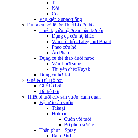
T
Nối
Co
Phụ kiện Support ống
Dụng cụ bơi lội & Thiết bị cứu hộ
Thiết bị cứu hộ & an toàn bơi lội
Dụng cụ cứu hộ khác
Ván cứu hộ - Lifeguard Board
Phao cứu hộ
Áo Phao
Dụng cụ thể thao dưới nước
Ván Lướt sóng
Thuyền chèoKayak
Dụng cụ bơi lội
Ghế & Dù Hồ bơi
Ghế hồ bơi
Dù hồ bơi
Thiết bị tưới cây sân vườn, cảnh quan
Bộ tưới sân vườn
Takagi
Holman
Cuộn vòi tưới
Bộ phun sương
Thân phun - Spray
Rain Bird