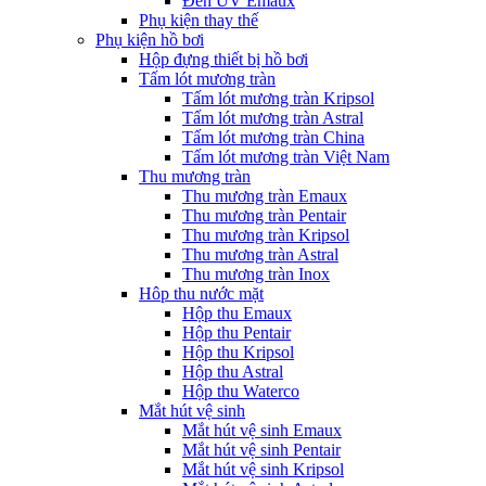
Đèn UV Emaux
Phụ kiện thay thế
Phụ kiện hồ bơi
Hộp đựng thiết bị hồ bơi
Tấm lót mương tràn
Tấm lót mương tràn Kripsol
Tấm lót mương tràn Astral
Tấm lót mương tràn China
Tấm lót mương tràn Việt Nam
Thu mương tràn
Thu mương tràn Emaux
Thu mương tràn Pentair
Thu mương tràn Kripsol
Thu mương tràn Astral
Thu mương tràn Inox
Hôp thu nước mặt
Hộp thu Emaux
Hộp thu Pentair
Hộp thu Kripsol
Hộp thu Astral
Hộp thu Waterco
Mắt hút vệ sinh
Mắt hút vệ sinh Emaux
Mắt hút vệ sinh Pentair
Mắt hút vệ sinh Kripsol