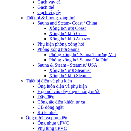
Gạch vảy cá
Gạch thẻ
Gạch vỉ giấy
Thiết bị & Phòng xông hơi
Sauna and Steam- Coast / China
Xông hơi ướt Coast
Xông hơi khô Coast
Xông hơi khô Amazon
Phụ kiện phòng xông hơi
Phòng xông hơi Sauna
Phòng xông hơi Sauna Thương Mại
Phòng xông hơi Sauna Gia Đình
Sauna & Steam - Steamist/ USA
Xông hơi ướt Steamist
Xông hơi khô Steamist
Thiết bị điện và phụ kiện
Ống luồn điện và phụ kiện
Hộp nối cáp dây điện chống nước
Dây điện
Công tắc điều khiển từ xa
CB đóng ngắt
Rơ le nhiệt
Ống nước và phụ kiện
Ống nhựa uPVC
Phụ tùng uPVC