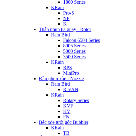
1800 Series
KRain
Pro-S
NP
K
Thân phun tia quay - Rotor
Rain Bird
Falcon 6504 Series
8005 Series
5000 Series
3500 Series
KRain
RPS
MiniPro
Đầu phun xòe - Nozzle
Rain Bird
R-VAN
KRain
Rotary Series
KVF
KV
FN
Béc xòe tưới góc Bubbler
KRain
TB