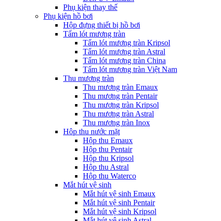
Phụ kiện thay thế
Phụ kiện hồ bơi
Hộp đựng thiết bị hồ bơi
Tấm lót mương tràn
Tấm lót mương tràn Kripsol
Tấm lót mương tràn Astral
Tấm lót mương tràn China
Tấm lót mương tràn Việt Nam
Thu mương tràn
Thu mương tràn Emaux
Thu mương tràn Pentair
Thu mương tràn Kripsol
Thu mương tràn Astral
Thu mương tràn Inox
Hôp thu nước mặt
Hộp thu Emaux
Hộp thu Pentair
Hộp thu Kripsol
Hộp thu Astral
Hộp thu Waterco
Mắt hút vệ sinh
Mắt hút vệ sinh Emaux
Mắt hút vệ sinh Pentair
Mắt hút vệ sinh Kripsol
Mắt hút vệ sinh Astral