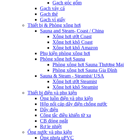
Gạch góc gốm
Gạch vảy cá
Gạch thẻ
Gạch vỉ giấy
Thiết bị & Phòng xông hơi
Sauna and Steam- Coast / China
Xông hơi ướt Coast
Xông hơi khô Coast
Xông hơi khô Amazon
Phụ kiện phòng xông hơi
Phòng xông hơi Sauna
Phòng xông hơi Sauna Thương Mại
Phòng xông hơi Sauna Gia Đình
Sauna & Steam - Steamist/ USA
Xông hơi ướt Steamist
Xông hơi khô Steamist
Thiết bị điện và phụ kiện
Ống luồn điện và phụ kiện
Hộp nối cáp dây điện chống nước
Dây điện
Công tắc điều khiển từ xa
CB đóng ngắt
Rơ le nhiệt
Ống nước và phụ kiện
Ống nhựa uPVC