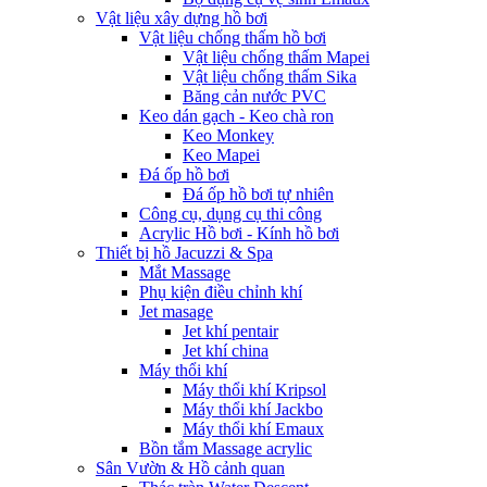
Vật liệu xây dựng hồ bơi
Vật liệu chống thấm hồ bơi
Vật liệu chống thấm Mapei
Vật liệu chống thấm Sika
Băng cản nước PVC
Keo dán gạch - Keo chà ron
Keo Monkey
Keo Mapei
Đá ốp hồ bơi
Đá ốp hồ bơi tự nhiên
Công cụ, dụng cụ thi công
Acrylic Hồ bơi - Kính hồ bơi
Thiết bị hồ Jacuzzi & Spa
Mắt Massage
Phụ kiện điều chỉnh khí
Jet masage
Jet khí pentair
Jet khí china
Máy thổi khí
Máy thổi khí Kripsol
Máy thổi khí Jackbo
Máy thổi khí Emaux
Bồn tắm Massage acrylic
Sân Vườn & Hồ cảnh quan