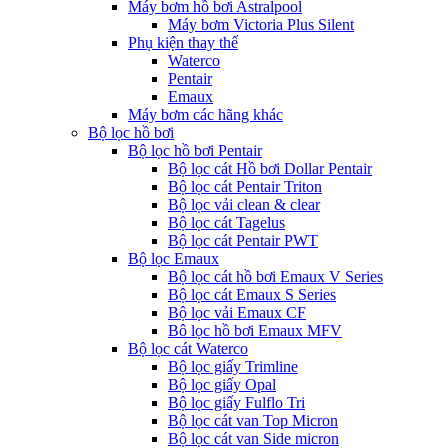
Máy bơm hồ bơi Astralpool
Máy bơm Victoria Plus Silent
Phụ kiện thay thế
Waterco
Pentair
Emaux
Máy bơm các hãng khác
Bộ lọc hồ bơi
Bộ lọc hồ bơi Pentair
Bộ lọc cát Hồ bơi Dollar Pentair
Bộ lọc cát Pentair Triton
Bộ lọc vải clean & clear
Bộ lọc cát Tagelus
Bộ lọc cát Pentair PWT
Bộ lọc Emaux
Bộ lọc cát hồ bơi Emaux V Series
Bộ lọc cát Emaux S Series
Bộ lọc vải Emaux CF
Bô lọc hồ bơi Emaux MFV
Bộ lọc cát Waterco
Bộ lọc giấy Trimline
Bộ lọc giấy Opal
Bộ lọc giấy Fulflo Tri
Bộ lọc cát van Top Micron
Bộ lọc cát van Side micron