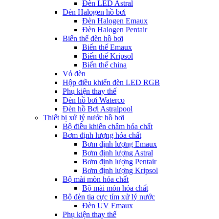
Đèn LED Astral
Đèn Halogen hồ bơi
Đèn Halogen Emaux
Đèn Halogen Pentair
Biến thế đèn hồ bơi
Biến thế Emaux
Biến thế Kripsol
Biến thế china
Vỏ đèn
Hộp điều khiển đèn LED RGB
Phụ kiện thay thế
Đèn hồ bơi Waterco
Đèn hồ Bơi Astralpool
Thiết bị xử lý nước hồ bơi
Bộ điều khiển châm hóa chất
Bơm định lượng hóa chất
Bơm định lượng Emaux
Bơm định lượng Astral
Bơm định lượng Pentair
Bơm định lượng Kripsol
Bộ mài mòn hóa chất
Bộ mài mòn hóa chất
Bộ đèn tia cực tím xử lý nước
Đèn UV Emaux
Phụ kiện thay thế