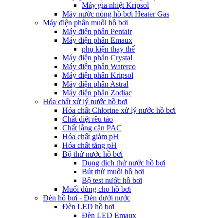
Máy gia nhiệt Kripsol
Máy nước nóng hồ bơi Heater Gas
Máy điện phân muối hồ bơi
Máy điện phân Pentair
Máy điện phân Emaux
phụ kiện thay thế
Máy điện phân Crystal
Máy điện phân Waterco
Máy điện phân Kripsol
Máy điện phân Astral
Máy điện phân Zodiac
Hóa chất xử lý nước hồ bơi
Hóa chất Chlorine xử lý nước hồ bơi
Chất diệt rêu tảo
Chất lắng cặn PAC
Hóa chất giảm pH
Hóa chất tăng pH
Bộ thử nước hồ bơi
Dung dịch thử nước hồ bơi
Bút thử muối hồ bơi
Bộ test nước hồ bơi
Muối dùng cho hồ bơi
Đèn hồ bơi - Đèn dưới nước
Đèn LED hồ bơi
Đèn LED Emaux