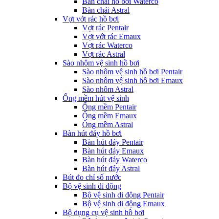
Bàn chải hồ bơi Waterco
Bàn chải Astral
Vợt vớt rác hồ bơi
Vợt rác Pentair
Vợt vớt rác Emaux
Vợt rác Waterco
Vợt rác Astral
Sào nhôm vệ sinh hồ bơi
Sào nhôm vệ sinh hồ bơi Pentair
Sào nhôm vệ sinh hồ bơi Emaux
Sào nhôm Astral
Ống mềm hút vệ sinh
Ống mềm Pentair
Ống mềm Emaux
Ống mềm Astral
Bàn hút đáy hồ bơi
Bàn hút đáy Pentair
Bàn hút đáy Emaux
Bàn hút đáy Waterco
Bàn hút đáy Astral
Bút đo chỉ số nước
Bộ vệ sinh di động
Bộ vệ sinh di động Pentair
Bộ vệ sinh di động Emaux
Bộ dụng cụ vệ sinh hồ bơi