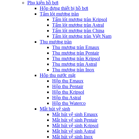
Phụ kiện hồ bơi
Hộp đựng thiết bị hồ bơi
Tấm lót mương tràn
Tấm lót mương tràn Kripsol
Tấm lót mương tràn Astral
Tấm lót mương tràn China
Tấm lót mương tràn Việt Nam
Thu mương tràn
Thu mương tràn Emaux
Thu mương tràn Pentair
Thu mương tràn Kripsol
Thu mương tràn Astral
Thu mương tràn Inox
Hôp thu nước mặt
Hộp thu Emaux
Hộp thu Pentair
Hộp thu Kripsol
Hộp thu Astral
Hộp thu Waterco
Mắt hút vệ sinh
Mắt hút vệ sinh Emaux
Mắt hút vệ sinh Pentair
Mắt hút vệ sinh Kripsol
Mắt hút vệ sinh Astral
Mắt hút vệ sinh Inox