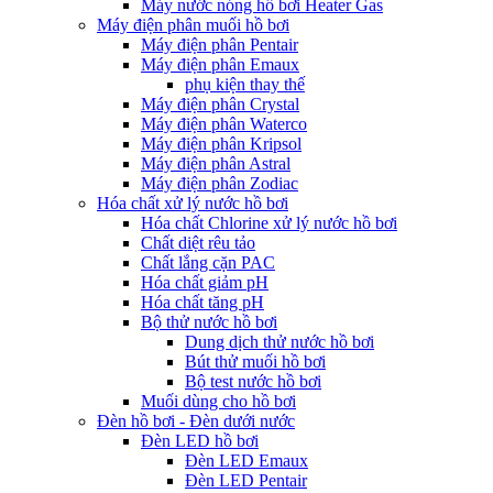
Máy nước nóng hồ bơi Heater Gas
Máy điện phân muối hồ bơi
Máy điện phân Pentair
Máy điện phân Emaux
phụ kiện thay thế
Máy điện phân Crystal
Máy điện phân Waterco
Máy điện phân Kripsol
Máy điện phân Astral
Máy điện phân Zodiac
Hóa chất xử lý nước hồ bơi
Hóa chất Chlorine xử lý nước hồ bơi
Chất diệt rêu tảo
Chất lắng cặn PAC
Hóa chất giảm pH
Hóa chất tăng pH
Bộ thử nước hồ bơi
Dung dịch thử nước hồ bơi
Bút thử muối hồ bơi
Bộ test nước hồ bơi
Muối dùng cho hồ bơi
Đèn hồ bơi - Đèn dưới nước
Đèn LED hồ bơi
Đèn LED Emaux
Đèn LED Pentair