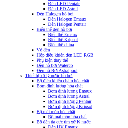
Đèn LED Pentair
Đèn LED Astral
Đèn Halogen hồ bơi
Đèn Halogen Emaux
Đèn Halogen Pentair
Biến thế đèn hồ bơi
Biến thế Emaux
Biến thế Kripsol
Biến thế china
Vỏ đèn
Hộp điều khiển đèn LED RGB
Phụ kiện thay thế
Đèn hồ bơi Waterco
Đèn hồ Bơi Astralpool
Thiết bị xử lý nước hồ bơi
Bộ điều khiển châm hóa chất
Bơm định lượng hóa chất
Bơm định lượng Emaux
Bơm định lượng Astral
Bơm định lượng Pentair
Bơm định lượng Kripsol
Bộ mài mòn hóa chất
Bộ mài mòn hóa chất
Bộ đèn tia cực tím xử lý nước
Đèn UV Emaux