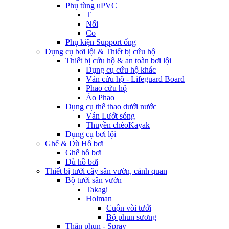
Phụ tùng uPVC
T
Nối
Co
Phụ kiện Support ống
Dụng cụ bơi lội & Thiết bị cứu hộ
Thiết bị cứu hộ & an toàn bơi lội
Dụng cụ cứu hộ khác
Ván cứu hộ - Lifeguard Board
Phao cứu hộ
Áo Phao
Dụng cụ thể thao dưới nước
Ván Lướt sóng
Thuyền chèoKayak
Dụng cụ bơi lội
Ghế & Dù Hồ bơi
Ghế hồ bơi
Dù hồ bơi
Thiết bị tưới cây sân vườn, cảnh quan
Bộ tưới sân vườn
Takagi
Holman
Cuộn vòi tưới
Bộ phun sương
Thân phun - Spray