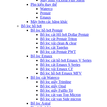
Máy bơm Victoria Plus Silent
Phụ kiện thay thế
Waterco
Pentair
Emaux
Máy bơm các hãng khác
Bộ lọc hồ bơi
Bộ lọc hồ bơi Pentair
Bộ lọc cát Hồ bơi Dollar Pentair
Bộ lọc cát Pentair Triton
Bộ lọc vải clean & clear
Bộ lọc cát Tagelus
Bộ lọc cát Pentair PWT
Bộ lọc Emaux
Bộ lọc cát hồ bơi Emaux V Series
Bộ lọc cát Emaux S Series
Bộ lọc vải Emaux CF
Bô lọc hồ bơi Emaux MFV
Bộ lọc cát Waterco
Bộ lọc giấy Trimline
Bộ lọc giấy Opal
Bộ lọc giấy Fulflo Tri
Bộ lọc cát van Top Micron
Bộ lọc cát van Side micron
Bộ lọc Astral