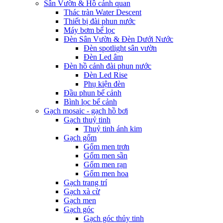
Sân Vườn & Hồ cảnh quan
Thác tràn Water Descent
Thiết bị đài phun nước
Máy bơm bể lọc
Đèn Sân Vườn & Đèn Dưới Nước
Đèn spotlight sân vườn
Đèn Led âm
Đèn hồ cảnh đài phun nước
Đèn Led Rise
Phụ kiện đèn
Đầu phun bể cảnh
Bình lọc bể cảnh
Gạch mosaic - gạch hồ bơi
Gạch thuỷ tinh
Thuỷ tinh ánh kim
Gạch gốm
Gốm men trơn
Gốm men sần
Gốm men rạn
Gốm men hoa
Gạch trang trí
Gạch xà cừ
Gạch men
Gạch góc
Gạch góc thủy tinh