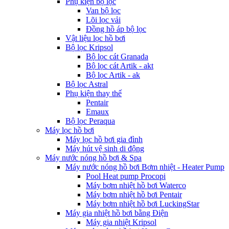
Phụ kiện bộ lọc
Van bộ lọc
Lõi lọc vải
Đồng hồ áp bộ lọc
Vật liệu lọc hồ bơi
Bộ lọc Kripsol
Bộ lọc cát Granada
Bộ lọc cát Artik - akt
Bộ lọc Artik - ak
Bộ lọc Astral
Phụ kiện thay thế
Pentair
Emaux
Bộ lọc Peraqua
Máy lọc hồ bơi
Máy lọc hồ bơi gia đình
Máy hút vệ sinh di động
Máy nước nóng hồ bơi & Spa
Máy nước nóng hồ bơi Bơm nhiệt - Heater Pump
Pool Heat pump Procopi
Máy bơm nhiệt hồ bơi Waterco
Máy bơm nhiệt hồ bơi Pentair
Máy bơm nhiệt hồ bơi LuckingStar
Máy gia nhiệt hồ bơi bằng Điện
Máy gia nhiệt Kripsol