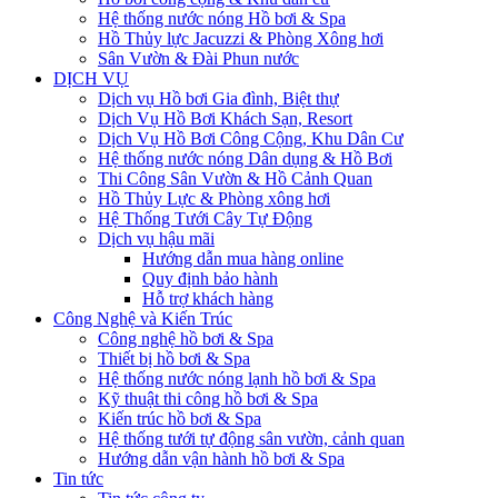
Hệ thống nước nóng Hồ bơi & Spa
Hồ Thủy lực Jacuzzi & Phòng Xông hơi
Sân Vườn & Đài Phun nước
DỊCH VỤ
Dịch vụ Hồ bơi Gia đình, Biệt thự
Dịch Vụ Hồ Bơi Khách Sạn, Resort
Dịch Vụ Hồ Bơi Công Cộng, Khu Dân Cư
Hệ thống nước nóng Dân dụng & Hồ Bơi
Thi Công Sân Vườn & Hồ Cảnh Quan
Hồ Thủy Lực & Phòng xông hơi
Hệ Thống Tưới Cây Tự Động
Dịch vụ hậu mãi
Hướng dẫn mua hàng online
Quy định bảo hành
Hỗ trợ khách hàng
Công Nghệ và Kiến Trúc
Công nghệ hồ bơi & Spa
Thiết bị hồ bơi & Spa
Hệ thống nước nóng lạnh hồ bơi & Spa
Kỹ thuật thi công hồ bơi & Spa
Kiến trúc hồ bơi & Spa
Hệ thống tưới tự động sân vườn, cảnh quan
Hướng dẫn vận hành hồ bơi & Spa
Tin tức