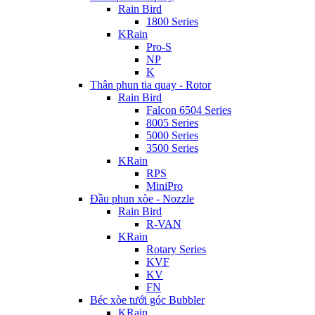
Rain Bird
1800 Series
KRain
Pro-S
NP
K
Thân phun tia quay - Rotor
Rain Bird
Falcon 6504 Series
8005 Series
5000 Series
3500 Series
KRain
RPS
MiniPro
Đầu phun xòe - Nozzle
Rain Bird
R-VAN
KRain
Rotary Series
KVF
KV
FN
Béc xòe tưới góc Bubbler
KRain