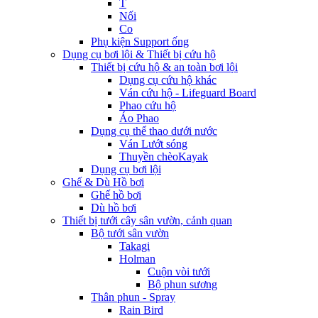
T
Nối
Co
Phụ kiện Support ống
Dụng cụ bơi lội & Thiết bị cứu hộ
Thiết bị cứu hộ & an toàn bơi lội
Dụng cụ cứu hộ khác
Ván cứu hộ - Lifeguard Board
Phao cứu hộ
Áo Phao
Dụng cụ thể thao dưới nước
Ván Lướt sóng
Thuyền chèoKayak
Dụng cụ bơi lội
Ghế & Dù Hồ bơi
Ghế hồ bơi
Dù hồ bơi
Thiết bị tưới cây sân vườn, cảnh quan
Bộ tưới sân vườn
Takagi
Holman
Cuộn vòi tưới
Bộ phun sương
Thân phun - Spray
Rain Bird