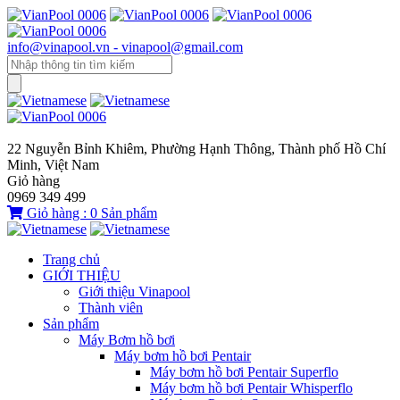
info@vinapool.vn - vinapool@gmail.com
22 Nguyễn Bỉnh Khiêm, Phường Hạnh Thông, Thành phố Hồ Chí
Minh, Việt Nam
Giỏ hàng
0969 349 499
Giỏ hàng :
0
Sản phẩm
Trang chủ
GIỚI THIỆU
Giới thiệu Vinapool
Thành viên
Sản phẩm
Máy Bơm hồ bơi
Máy bơm hồ bơi Pentair
Máy bơm hồ bơi Pentair Superflo
Máy bơm hồ bơi Pentair Whisperflo