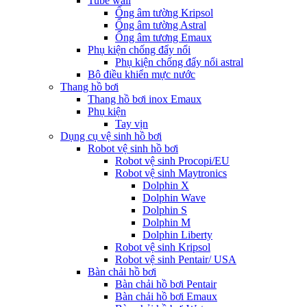
Tube wall
Ống âm tường Kripsol
Ống âm tường Astral
Ống âm tương Emaux
Phụ kiện chống đẩy nổi
Phụ kiện chống đẩy nổi astral
Bộ điều khiển mực nước
Thang hồ bơi
Thang hồ bơi inox Emaux
Phụ kiện
Tay vịn
Dụng cụ vệ sinh hồ bơi
Robot vệ sinh hồ bơi
Robot vệ sinh Procopi/EU
Robot vệ sinh Maytronics
Dolphin X
Dolphin Wave
Dolphin S
Dolphin M
Dolphin Liberty
Robot vệ sinh Kripsol
Robot vệ sinh Pentair/ USA
Bàn chải hồ bơi
Bàn chải hồ bơi Pentair
Bàn chải hồ bơi Emaux