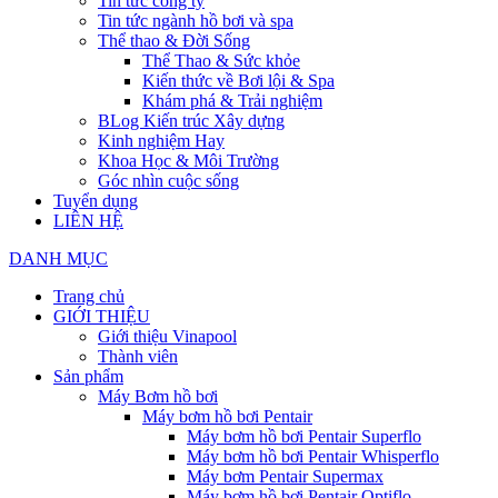
Tin tức công ty
Tin tức ngành hồ bơi và spa
Thể thao & Đời Sống
Thể Thao & Sức khỏe
Kiến thức về Bơi lội & Spa
Khám phá & Trải nghiệm
BLog Kiến trúc Xây dựng
Kinh nghiệm Hay
Khoa Học & Môi Trường
Góc nhìn cuộc sống
Tuyển dụng
LIÊN HỆ
DANH MỤC
Trang chủ
GIỚI THIỆU
Giới thiệu Vinapool
Thành viên
Sản phẩm
Máy Bơm hồ bơi
Máy bơm hồ bơi Pentair
Máy bơm hồ bơi Pentair Superflo
Máy bơm hồ bơi Pentair Whisperflo
Máy bơm Pentair Supermax
Máy bơm hồ bơi Pentair Optiflo