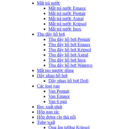
Mắt trả nước
Mắt trả nước Emaux
Mắt trả nước Pentair
Mắt trả nước Astral
Mắt trả nước Kripsol
Mắt trả nước Inox
Thu đáy hồ bơi
Thu đáy hồ bơi Pentair
Thu đáy hồ bơi Emaux
Thu đáy hồ bơi Kripsol
Thu đáy hồ bơi Astral
Thu đáy hồ bơi Inox
Thu đáy hồ bơi Waterco
Mắt tạo ngược dòng
Dây phao hồ bơi
Dây phao hồ bơi Dofi
Các loại van
Van Pentair
Van Emaux
Van 6 ngả
Bục xuất phát
Hộp gạn rác
Hộp đựng clo thả nổi
Tube wall
Ống âm tường Kripsol