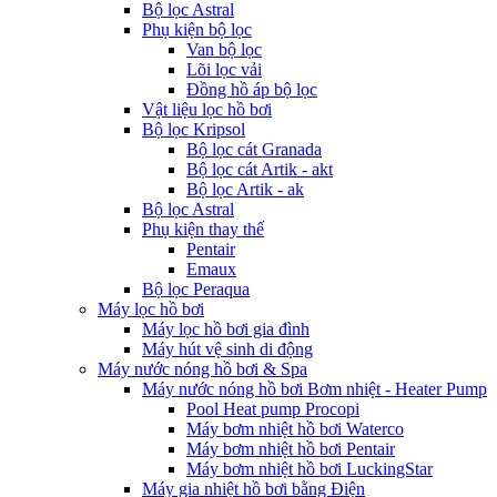
Bộ lọc Astral
Phụ kiện bộ lọc
Van bộ lọc
Lõi lọc vải
Đồng hồ áp bộ lọc
Vật liệu lọc hồ bơi
Bộ lọc Kripsol
Bộ lọc cát Granada
Bộ lọc cát Artik - akt
Bộ lọc Artik - ak
Bộ lọc Astral
Phụ kiện thay thế
Pentair
Emaux
Bộ lọc Peraqua
Máy lọc hồ bơi
Máy lọc hồ bơi gia đình
Máy hút vệ sinh di động
Máy nước nóng hồ bơi & Spa
Máy nước nóng hồ bơi Bơm nhiệt - Heater Pump
Pool Heat pump Procopi
Máy bơm nhiệt hồ bơi Waterco
Máy bơm nhiệt hồ bơi Pentair
Máy bơm nhiệt hồ bơi LuckingStar
Máy gia nhiệt hồ bơi bằng Điện