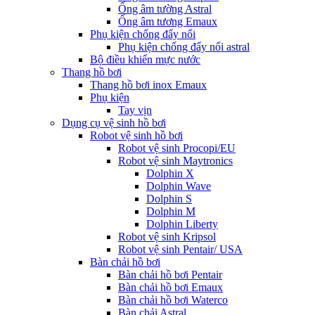
Ống âm tường Astral
Ống âm tương Emaux
Phụ kiện chống đẩy nổi
Phụ kiện chống đẩy nổi astral
Bộ điều khiển mực nước
Thang hồ bơi
Thang hồ bơi inox Emaux
Phụ kiện
Tay vịn
Dụng cụ vệ sinh hồ bơi
Robot vệ sinh hồ bơi
Robot vệ sinh Procopi/EU
Robot vệ sinh Maytronics
Dolphin X
Dolphin Wave
Dolphin S
Dolphin M
Dolphin Liberty
Robot vệ sinh Kripsol
Robot vệ sinh Pentair/ USA
Bàn chải hồ bơi
Bàn chải hồ bơi Pentair
Bàn chải hồ bơi Emaux
Bàn chải hồ bơi Waterco
Bàn chải Astral