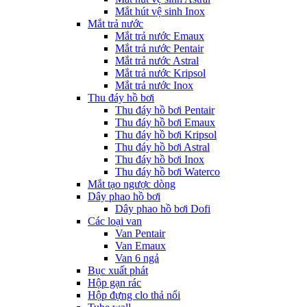
Mắt hút vệ sinh Inox
Mắt trả nước
Mắt trả nước Emaux
Mắt trả nước Pentair
Mắt trả nước Astral
Mắt trả nước Kripsol
Mắt trả nước Inox
Thu đáy hồ bơi
Thu đáy hồ bơi Pentair
Thu đáy hồ bơi Emaux
Thu đáy hồ bơi Kripsol
Thu đáy hồ bơi Astral
Thu đáy hồ bơi Inox
Thu đáy hồ bơi Waterco
Mắt tạo ngược dòng
Dây phao hồ bơi
Dây phao hồ bơi Dofi
Các loại van
Van Pentair
Van Emaux
Van 6 ngả
Bục xuất phát
Hộp gạn rác
Hộp đựng clo thả nổi