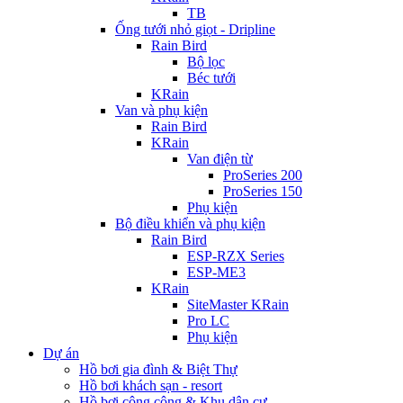
TB
Ống tưới nhỏ giọt - Dripline
Rain Bird
Bộ lọc
Béc tưới
KRain
Van và phụ kiện
Rain Bird
KRain
Van điện từ
ProSeries 200
ProSeries 150
Phụ kiện
Bộ điều khiển và phụ kiện
Rain Bird
ESP-RZX Series
ESP-ME3
KRain
SiteMaster KRain
Pro LC
Phụ kiện
Dự án
Hồ bơi gia đình & Biệt Thự
Hồ bơi khách sạn - resort
Hồ bơi công cộng & Khu dân cư