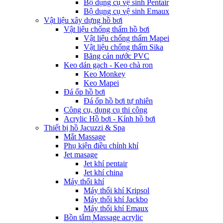
Bộ dụng cụ vệ sinh Pentair
Bộ dụng cụ vệ sinh Emaux
Vật liệu xây dựng hồ bơi
Vật liệu chống thấm hồ bơi
Vật liệu chống thấm Mapei
Vật liệu chống thấm Sika
Băng cản nước PVC
Keo dán gạch - Keo chà ron
Keo Monkey
Keo Mapei
Đá ốp hồ bơi
Đá ốp hồ bơi tự nhiên
Công cụ, dụng cụ thi công
Acrylic Hồ bơi - Kính hồ bơi
Thiết bị hồ Jacuzzi & Spa
Mắt Massage
Phụ kiện điều chỉnh khí
Jet masage
Jet khí pentair
Jet khí china
Máy thổi khí
Máy thổi khí Kripsol
Máy thổi khí Jackbo
Máy thổi khí Emaux
Bồn tắm Massage acrylic