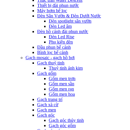
Thác tràn Water Descent
Thiết bị đài phun nước
Máy bơm bể lọc
Đèn Sân Vườn & Đèn Dưới Nước
Đèn spotlight sân vườn
Đèn Led âm
Đèn hồ cảnh đài phun nước
Đèn Led Rise
Phụ kiện đèn
Đầu phun bể cảnh
Bình lọc bể cảnh
Gạch mosaic - gạch hồ bơi
Gạch thuỷ tinh
Thuỷ tinh ánh kim
Gạch gốm
Gốm men trơn
Gốm men sần
Gốm men rạn
Gốm men hoa
Gạch trang trí
Gạch xà cừ
Gạch men
Gạch góc
Gạch góc thủy tinh
Gạch góc gốm