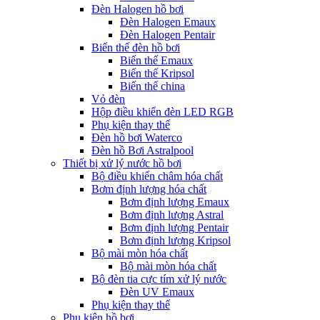
Đèn Halogen hồ bơi
Đèn Halogen Emaux
Đèn Halogen Pentair
Biến thế đèn hồ bơi
Biến thế Emaux
Biến thế Kripsol
Biến thế china
Vỏ đèn
Hộp điều khiển đèn LED RGB
Phụ kiện thay thế
Đèn hồ bơi Waterco
Đèn hồ Bơi Astralpool
Thiết bị xử lý nước hồ bơi
Bộ điều khiển châm hóa chất
Bơm định lượng hóa chất
Bơm định lượng Emaux
Bơm định lượng Astral
Bơm định lượng Pentair
Bơm định lượng Kripsol
Bộ mài mòn hóa chất
Bộ mài mòn hóa chất
Bộ đèn tia cực tím xử lý nước
Đèn UV Emaux
Phụ kiện thay thế
Phụ kiện hồ bơi