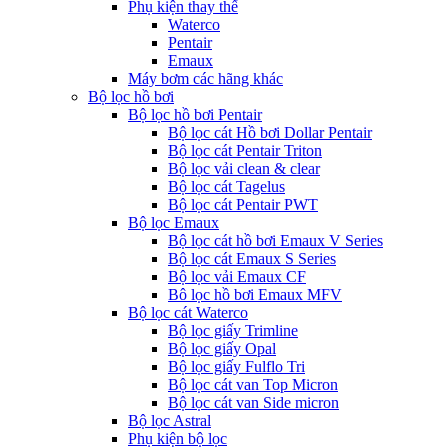
Phụ kiện thay thế
Waterco
Pentair
Emaux
Máy bơm các hãng khác
Bộ lọc hồ bơi
Bộ lọc hồ bơi Pentair
Bộ lọc cát Hồ bơi Dollar Pentair
Bộ lọc cát Pentair Triton
Bộ lọc vải clean & clear
Bộ lọc cát Tagelus
Bộ lọc cát Pentair PWT
Bộ lọc Emaux
Bộ lọc cát hồ bơi Emaux V Series
Bộ lọc cát Emaux S Series
Bộ lọc vải Emaux CF
Bô lọc hồ bơi Emaux MFV
Bộ lọc cát Waterco
Bộ lọc giấy Trimline
Bộ lọc giấy Opal
Bộ lọc giấy Fulflo Tri
Bộ lọc cát van Top Micron
Bộ lọc cát van Side micron
Bộ lọc Astral
Phụ kiện bộ lọc