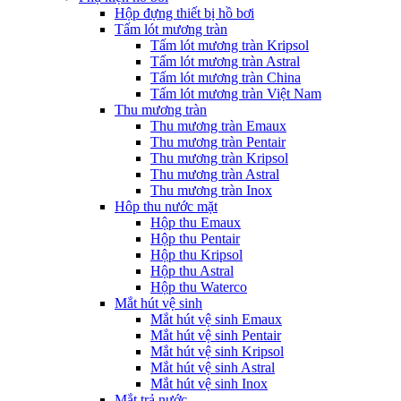
Hộp đựng thiết bị hồ bơi
Tấm lót mương tràn
Tấm lót mương tràn Kripsol
Tấm lót mương tràn Astral
Tấm lót mương tràn China
Tấm lót mương tràn Việt Nam
Thu mương tràn
Thu mương tràn Emaux
Thu mương tràn Pentair
Thu mương tràn Kripsol
Thu mương tràn Astral
Thu mương tràn Inox
Hôp thu nước mặt
Hộp thu Emaux
Hộp thu Pentair
Hộp thu Kripsol
Hộp thu Astral
Hộp thu Waterco
Mắt hút vệ sinh
Mắt hút vệ sinh Emaux
Mắt hút vệ sinh Pentair
Mắt hút vệ sinh Kripsol
Mắt hút vệ sinh Astral
Mắt hút vệ sinh Inox
Mắt trả nước