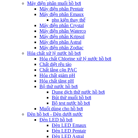
Máy điện phân muối hồ bơi
Máy điện phân Pentair
Máy điện phân Emaux
phụ kiện thay thế
Máy điện phân Crystal
Máy điện phân Waterco
Máy điện phân Kripsol
Máy điện phân Astral
Máy điện phân Zodiac
Hóa chất xử lý nước hồ bơi
Hóa chất Chlorine xử lý nước hồ bơi
Chất diệt rêu tảo
Chất lắng cặn PAC
Hóa chất giảm pH
Hóa chất tăng pH
Bộ thử nước hồ bơi
Dung dịch thử nước hồ bơi
Bút thử muối hồ bơi
Bộ test nước hồ bơi
Muối dùng cho hồ bơi
Đèn hồ bơi - Đèn dưới nước
Đèn LED hồ bơi
Đèn LED Emaux
Đèn LED Pentair
Đèn LED Astral