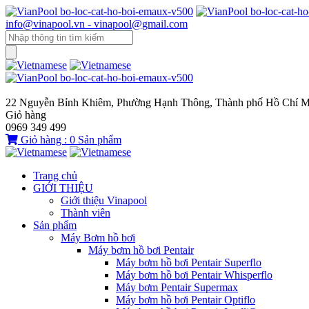
info@vinapool.vn - vinapool@gmail.com
22 Nguyễn Bỉnh Khiêm, Phường Hạnh Thông, Thành phố Hồ Chí M
Giỏ hàng
0969 349 499
Giỏ hàng :
0
Sản phẩm
Trang chủ
GIỚI THIỆU
Giới thiệu Vinapool
Thành viên
Sản phẩm
Máy Bơm hồ bơi
Máy bơm hồ bơi Pentair
Máy bơm hồ bơi Pentair Superflo
Máy bơm hồ bơi Pentair Whisperflo
Máy bơm Pentair Supermax
Máy bơm hồ bơi Pentair Optiflo