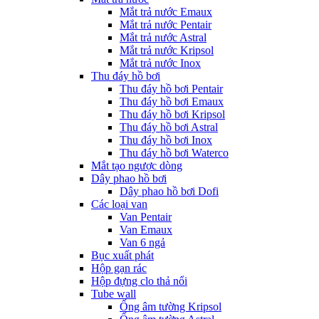
Mắt trả nước Emaux
Mắt trả nước Pentair
Mắt trả nước Astral
Mắt trả nước Kripsol
Mắt trả nước Inox
Thu đáy hồ bơi
Thu đáy hồ bơi Pentair
Thu đáy hồ bơi Emaux
Thu đáy hồ bơi Kripsol
Thu đáy hồ bơi Astral
Thu đáy hồ bơi Inox
Thu đáy hồ bơi Waterco
Mắt tạo ngược dòng
Dây phao hồ bơi
Dây phao hồ bơi Dofi
Các loại van
Van Pentair
Van Emaux
Van 6 ngả
Bục xuất phát
Hộp gạn rác
Hộp đựng clo thả nổi
Tube wall
Ống âm tường Kripsol