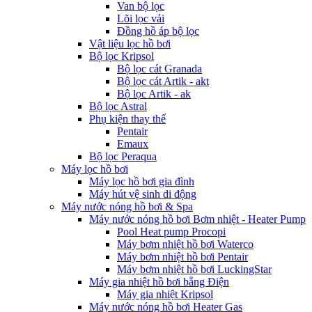
Van bộ lọc
Lõi lọc vải
Đồng hồ áp bộ lọc
Vật liệu lọc hồ bơi
Bộ lọc Kripsol
Bộ lọc cát Granada
Bộ lọc cát Artik - akt
Bộ lọc Artik - ak
Bộ lọc Astral
Phụ kiện thay thế
Pentair
Emaux
Bộ lọc Peraqua
Máy lọc hồ bơi
Máy lọc hồ bơi gia đình
Máy hút vệ sinh di động
Máy nước nóng hồ bơi & Spa
Máy nước nóng hồ bơi Bơm nhiệt - Heater Pump
Pool Heat pump Procopi
Máy bơm nhiệt hồ bơi Waterco
Máy bơm nhiệt hồ bơi Pentair
Máy bơm nhiệt hồ bơi LuckingStar
Máy gia nhiệt hồ bơi bằng Điện
Máy gia nhiệt Kripsol
Máy nước nóng hồ bơi Heater Gas