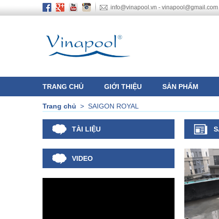
info@vinapool.vn - vinapool@gmail.com
TRANG CHỦ
GIỚI THIỆU
SẢN PHẨM
Trang chủ
>
SAIGON ROYAL
TÀI LIỆU
S
VIDEO