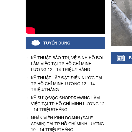
TUYỂN DỤNG
KỸ THUẬT BẢO TRÌ, VỆ SINH HỒ BƠI
B
LÀM VIỆC TẠI TP HỒ CHÍ MINH
LƯƠNG 12 - 14 TRIỆU/THÁNG
KỸ THUẬT LẮP ĐẶT ĐIỆN NƯỚC TẠI
TP HỒ CHÍ MINH LƯƠNG 12 - 14
TRIỆU/THÁNG
KỸ SƯ QS/QC SHOPDRAWING LÀM
VIỆC TẠI TP HỒ CHÍ MINH LƯƠNG 12
- 14 TRIỆU/THÁNG
NHÂN VIÊN KINH DOANH (SALE
ADMIN) TẠI TP HỒ CHÍ MINH LƯƠNG
10 - 14 TRIỆU/THÁNG