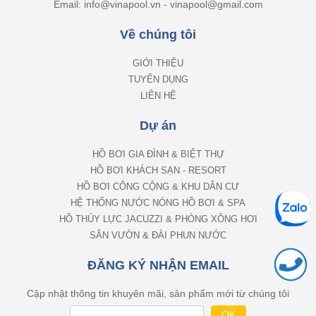
Email: info@vinapool.vn - vinapool@gmail.com
Về chúng tôi
GIỚI THIỆU
TUYỂN DỤNG
LIÊN HỆ
Dự án
HỒ BƠI GIA ĐÌNH & BIỆT THỰ
HỒ BƠI KHÁCH SẠN - RESORT
HỒ BƠI CÔNG CỘNG & KHU DÂN CƯ
HỆ THỐNG NƯỚC NÓNG HỒ BƠI & SPA
HỒ THỦY LỰC JACUZZI & PHÒNG XÔNG HƠI
SÂN VƯỜN & ĐÀI PHUN NƯỚC
ĐĂNG KÝ NHẬN EMAIL
Cập nhật thông tin khuyên mãi, sản phẩm mới từ chúng tôi