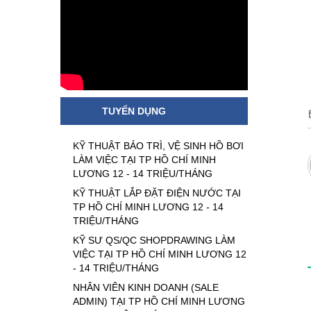
TUYỂN DỤNG
KỸ THUẬT BẢO TRÌ, VỆ SINH HỒ BƠI
LÀM VIỆC TẠI TP HỒ CHÍ MINH
LƯƠNG 12 - 14 TRIỆU/THÁNG
KỸ THUẬT LẮP ĐẶT ĐIỆN NƯỚC TẠI
TP HỒ CHÍ MINH LƯƠNG 12 - 14
TRIỆU/THÁNG
KỸ SƯ QS/QC SHOPDRAWING LÀM
VIỆC TẠI TP HỒ CHÍ MINH LƯƠNG 12
- 14 TRIỆU/THÁNG
NHÂN VIÊN KINH DOANH (SALE
ADMIN) TẠI TP HỒ CHÍ MINH LƯƠNG