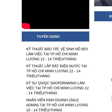
B
TUYỂN DỤNG
KỸ THUẬT BẢO TRÌ, VỆ SINH HỒ BƠI
LÀM VIỆC TẠI TP HỒ CHÍ MINH
LƯƠNG 12 - 14 TRIỆU/THÁNG
KỸ THUẬT LẮP ĐẶT ĐIỆN NƯỚC TẠI
TP HỒ CHÍ MINH LƯƠNG 12 - 14
TRIỆU/THÁNG
KỸ SƯ QS/QC SHOPDRAWING LÀM
VIỆC TẠI TP HỒ CHÍ MINH LƯƠNG 12
- 14 TRIỆU/THÁNG
NHÂN VIÊN KINH DOANH (SALE
ADMIN) TẠI TP HỒ CHÍ MINH LƯƠNG
10 - 14 TRIỆU/THÁNG