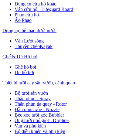
Dụng cụ cứu hộ khác
Ván cứu hộ - Lifeguard Board
Phao cứu hộ
Áo Phao
Dụng cụ thể thao dưới nước
Ván Lướt sóng
Thuyền chèoKayak
Ghế & Dù Hồ bơi
Ghế hồ bơi
Dù hồ bơi
Thiết bị tưới cây sân vườn, cảnh quan
Bộ tưới sân vườn
Thân phun - Spray
Thân phun tia quay - Rotor
Đầu phun xòe - Nozzle
Béc xòe tưới góc Bubbler
Ống tưới nhỏ giọt - Dripline
Van và phụ kiện
Bộ điều khiển và phụ kiện