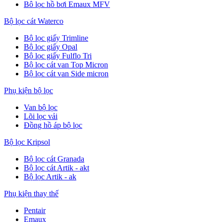
Bô lọc hồ bơi Emaux MFV
Bộ lọc cát Waterco
Bộ lọc giấy Trimline
Bộ lọc giấy Opal
Bộ lọc giấy Fulflo Tri
Bộ lọc cát van Top Micron
Bộ lọc cát van Side micron
Phụ kiện bộ lọc
Van bộ lọc
Lõi lọc vải
Đồng hồ áp bộ lọc
Bộ lọc Kripsol
Bộ lọc cát Granada
Bộ lọc cát Artik - akt
Bộ lọc Artik - ak
Phụ kiện thay thế
Pentair
Emaux