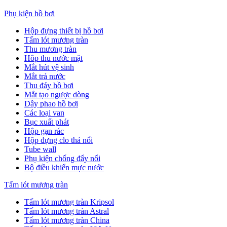
Phụ kiện hồ bơi
Hộp đựng thiết bị hồ bơi
Tấm lót mương tràn
Thu mương tràn
Hôp thu nước mặt
Mắt hút vệ sinh
Mắt trả nước
Thu đáy hồ bơi
Mắt tạo ngược dòng
Dây phao hồ bơi
Các loại van
Bục xuất phát
Hộp gạn rác
Hộp đựng clo thả nổi
Tube wall
Phụ kiện chống đẩy nổi
Bộ điều khiển mực nước
Tấm lót mương tràn
Tấm lót mương tràn Kripsol
Tấm lót mương tràn Astral
Tấm lót mương tràn China