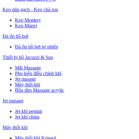
Keo dán gạch - Keo chà ron
Keo Monkey
Keo Mapei
Đá ốp hồ bơi
Đá ốp hồ bơi tự nhiên
Thiết bị hồ Jacuzzi & Spa
Mắt Massage
Phụ kiện điều chỉnh khí
Jet masage
Máy thổi khí
Bồn tắm Massage acrylic
Jet masage
Jet khí pentair
Jet khí china
Máy thổi khí
Máy thổi khí Kripsol