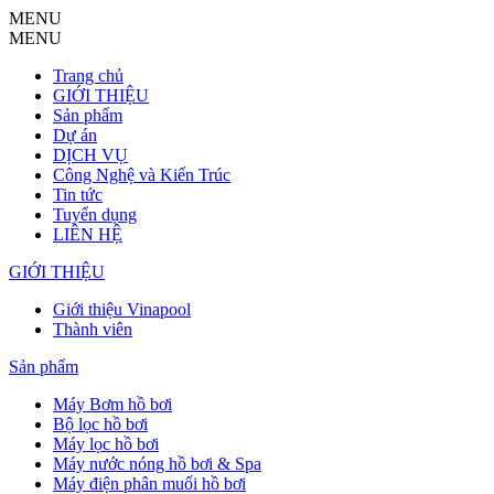
MENU
MENU
Trang chủ
GIỚI THIỆU
Sản phẩm
Dự án
DỊCH VỤ
Công Nghệ và Kiến Trúc
Tin tức
Tuyển dụng
LIÊN HỆ
GIỚI THIỆU
Giới thiệu Vinapool
Thành viên
Sản phẩm
Máy Bơm hồ bơi
Bộ lọc hồ bơi
Máy lọc hồ bơi
Máy nước nóng hồ bơi & Spa
Máy điện phân muối hồ bơi