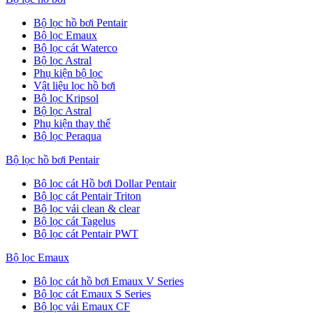
Bộ lọc hồ bơi Pentair
Bộ lọc Emaux
Bộ lọc cát Waterco
Bộ lọc Astral
Phụ kiện bộ lọc
Vật liệu lọc hồ bơi
Bộ lọc Kripsol
Bộ lọc Astral
Phụ kiện thay thế
Bộ lọc Peraqua
Bộ lọc hồ bơi Pentair
Bộ lọc cát Hồ bơi Dollar Pentair
Bộ lọc cát Pentair Triton
Bộ lọc vải clean & clear
Bộ lọc cát Tagelus
Bộ lọc cát Pentair PWT
Bộ lọc Emaux
Bộ lọc cát hồ bơi Emaux V Series
Bộ lọc cát Emaux S Series
Bộ lọc vải Emaux CF