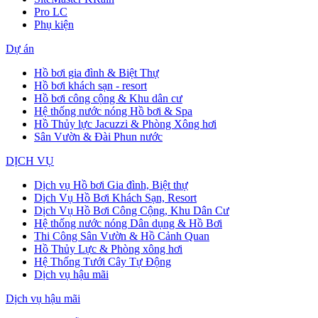
Pro LC
Phụ kiện
Dự án
Hồ bơi gia đình & Biệt Thự
Hồ bơi khách sạn - resort
Hồ bơi công cộng & Khu dân cư
Hệ thống nước nóng Hồ bơi & Spa
Hồ Thủy lực Jacuzzi & Phòng Xông hơi
Sân Vườn & Đài Phun nước
DỊCH VỤ
Dịch vụ Hồ bơi Gia đình, Biệt thự
Dịch Vụ Hồ Bơi Khách Sạn, Resort
Dịch Vụ Hồ Bơi Công Cộng, Khu Dân Cư
Hệ thống nước nóng Dân dụng & Hồ Bơi
Thi Công Sân Vườn & Hồ Cảnh Quan
Hồ Thủy Lực & Phòng xông hơi
Hệ Thống Tưới Cây Tự Động
Dịch vụ hậu mãi
Dịch vụ hậu mãi