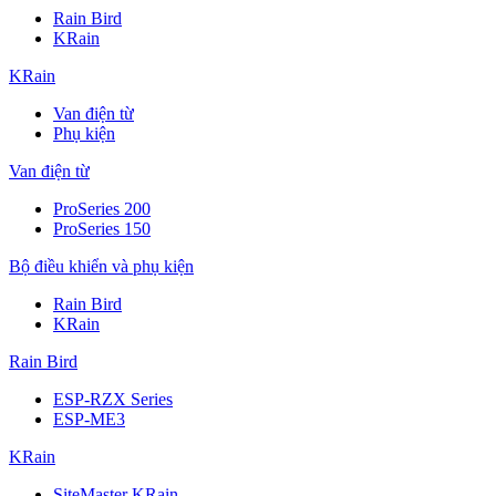
Rain Bird
KRain
KRain
Van điện từ
Phụ kiện
Van điện từ
ProSeries 200
ProSeries 150
Bộ điều khiển và phụ kiện
Rain Bird
KRain
Rain Bird
ESP-RZX Series
ESP-ME3
KRain
SiteMaster KRain