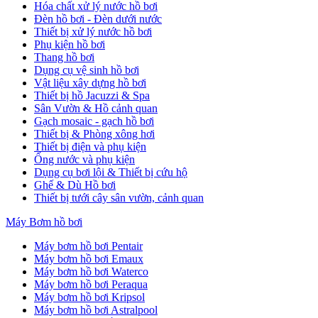
Hóa chất xử lý nước hồ bơi
Đèn hồ bơi - Đèn dưới nước
Thiết bị xử lý nước hồ bơi
Phụ kiện hồ bơi
Thang hồ bơi
Dụng cụ vệ sinh hồ bơi
Vật liệu xây dựng hồ bơi
Thiết bị hồ Jacuzzi & Spa
Sân Vườn & Hồ cảnh quan
Gạch mosaic - gạch hồ bơi
Thiết bị & Phòng xông hơi
Thiết bị điện và phụ kiện
Ống nước và phụ kiện
Dụng cụ bơi lội & Thiết bị cứu hộ
Ghế & Dù Hồ bơi
Thiết bị tưới cây sân vườn, cảnh quan
Máy Bơm hồ bơi
Máy bơm hồ bơi Pentair
Máy bơm hồ bơi Emaux
Máy bơm hồ bơi Waterco
Máy bơm hồ bơi Peraqua
Máy bơm hồ bơi Kripsol
Máy bơm hồ bơi Astralpool