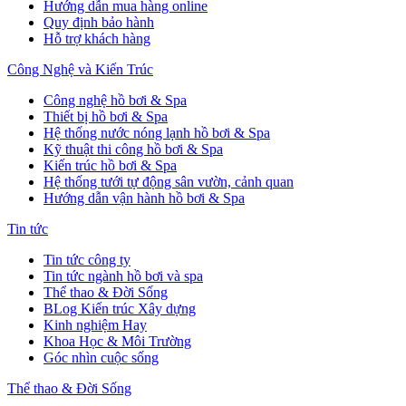
Hướng dẫn mua hàng online
Quy định bảo hành
Hỗ trợ khách hàng
Công Nghệ và Kiến Trúc
Công nghệ hồ bơi & Spa
Thiết bị hồ bơi & Spa
Hệ thống nước nóng lạnh hồ bơi & Spa
Kỹ thuật thi công hồ bơi & Spa
Kiến trúc hồ bơi & Spa
Hệ thống tưới tự động sân vườn, cảnh quan
Hướng dẫn vận hành hồ bơi & Spa
Tin tức
Tin tức công ty
Tin tức ngành hồ bơi và spa
Thể thao & Đời Sống
BLog Kiến trúc Xây dựng
Kinh nghiệm Hay
Khoa Học & Môi Trường
Góc nhìn cuộc sống
Thể thao & Đời Sống