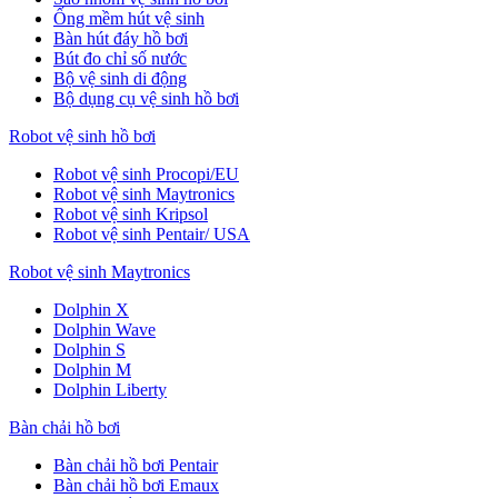
Ống mềm hút vệ sinh
Bàn hút đáy hồ bơi
Bút đo chỉ số nước
Bộ vệ sinh di động
Bộ dụng cụ vệ sinh hồ bơi
Robot vệ sinh hồ bơi
Robot vệ sinh Procopi/EU
Robot vệ sinh Maytronics
Robot vệ sinh Kripsol
Robot vệ sinh Pentair/ USA
Robot vệ sinh Maytronics
Dolphin X
Dolphin Wave
Dolphin S
Dolphin M
Dolphin Liberty
Bàn chải hồ bơi
Bàn chải hồ bơi Pentair
Bàn chải hồ bơi Emaux