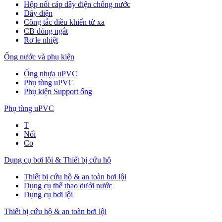
Hộp nối cáp dây điện chống nước
Dây điện
Công tắc điều khiển từ xa
CB đóng ngắt
Rơ le nhiệt
Ống nước và phụ kiện
Ống nhựa uPVC
Phụ tùng uPVC
Phụ kiện Support ống
Phụ tùng uPVC
T
Nối
Co
Dụng cụ bơi lội & Thiết bị cứu hộ
Thiết bị cứu hộ & an toàn bơi lội
Dụng cụ thể thao dưới nước
Dụng cụ bơi lội
Thiết bị cứu hộ & an toàn bơi lội