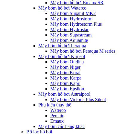
Máy bơm hồ bơi Emaux SR
Máy bơm hồ bơi Waterco
Máy bơm Supatuf MK2
Máy bơm Hydrostorm
Máy bơm Hydrostorm Plus
Máy bơm Hydrostar
Máy bơm Supastream
Máy bơm Aquamite
Máy bơm hồ bơi Peraqua
Máy bơm hồ bơi Peraqua M series
Máy bơm hồ bơi Kripsol
Máy bơm Ondina
Máy bơm Niger
Máy bơm Koral
Máy bơm Karpa
Máy bơm Kapri
Máy bơm Epsilon
Máy bơm hồ bơi Astralpool
Máy bơm Victoria Plus Silent
Phụ kiện thay thế
Waterco
Pentair
Emaux
Máy bơm các hãng khác
Bộ lọc hồ bơi