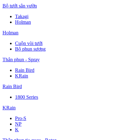
Bộ tưới sân vườn
Takagi
Holman
Holman
Cuộn vòi tưới
Bộ phun sương
Thân phun - Spray
Rain Bird
KRain
Rain Bird
1800 Series
KRain
Pro-S
NP
K