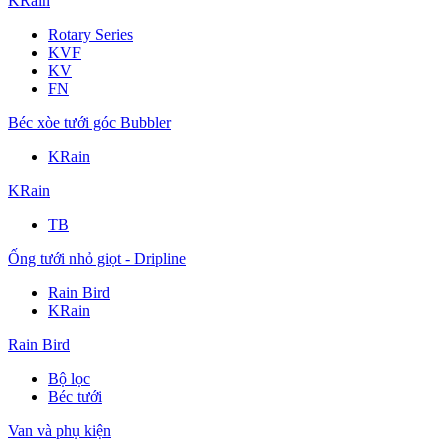
KRain
Rotary Series
KVF
KV
FN
Béc xòe tưới góc Bubbler
KRain
KRain
TB
Ống tưới nhỏ giọt - Dripline
Rain Bird
KRain
Rain Bird
Bộ lọc
Béc tưới
Van và phụ kiện