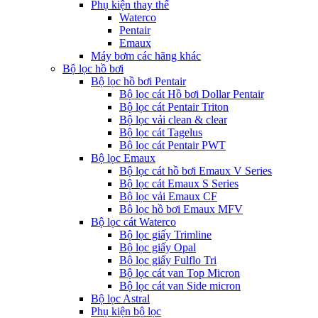
Phụ kiện thay thế
Waterco
Pentair
Emaux
Máy bơm các hãng khác
Bộ lọc hồ bơi
Bộ lọc hồ bơi Pentair
Bộ lọc cát Hồ bơi Dollar Pentair
Bộ lọc cát Pentair Triton
Bộ lọc vải clean & clear
Bộ lọc cát Tagelus
Bộ lọc cát Pentair PWT
Bộ lọc Emaux
Bộ lọc cát hồ bơi Emaux V Series
Bộ lọc cát Emaux S Series
Bộ lọc vải Emaux CF
Bô lọc hồ bơi Emaux MFV
Bộ lọc cát Waterco
Bộ lọc giấy Trimline
Bộ lọc giấy Opal
Bộ lọc giấy Fulflo Tri
Bộ lọc cát van Top Micron
Bộ lọc cát van Side micron
Bộ lọc Astral
Phụ kiện bộ lọc