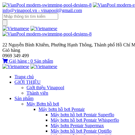
info@vinapool.vn - vinapool@gmail.com
22 Nguyễn Bỉnh Khiêm, Phường Hạnh Thông, Thành phố Hồ Chí M
Giỏ hàng
0969 349 499
Giỏ hàng :
0
Sản phẩm
Trang chủ
GIỚI THIỆU
Giới thiệu Vinapool
Thành viên
Sản phẩm
Máy Bơm hồ bơi
Máy bơm hồ bơi Pentair
Máy bơm hồ bơi Pentair Superflo
Máy bơm hồ bơi Pentair Whisperflo
Máy bơm Pentair Supermax
Máy bơm hồ bơi Pentair Optiflo