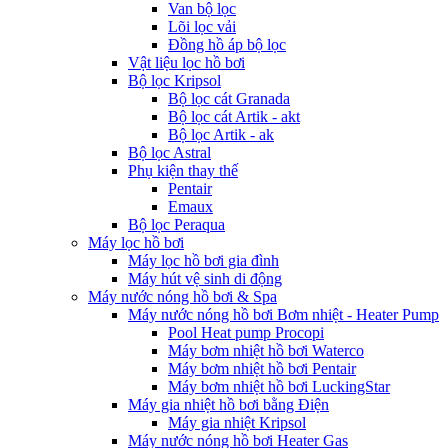
Van bộ lọc
Lõi lọc vải
Đồng hồ áp bộ lọc
Vật liệu lọc hồ bơi
Bộ lọc Kripsol
Bộ lọc cát Granada
Bộ lọc cát Artik - akt
Bộ lọc Artik - ak
Bộ lọc Astral
Phụ kiện thay thế
Pentair
Emaux
Bộ lọc Peraqua
Máy lọc hồ bơi
Máy lọc hồ bơi gia đình
Máy hút vệ sinh di động
Máy nước nóng hồ bơi & Spa
Máy nước nóng hồ bơi Bơm nhiệt - Heater Pump
Pool Heat pump Procopi
Máy bơm nhiệt hồ bơi Waterco
Máy bơm nhiệt hồ bơi Pentair
Máy bơm nhiệt hồ bơi LuckingStar
Máy gia nhiệt hồ bơi bằng Điện
Máy gia nhiệt Kripsol
Máy nước nóng hồ bơi Heater Gas