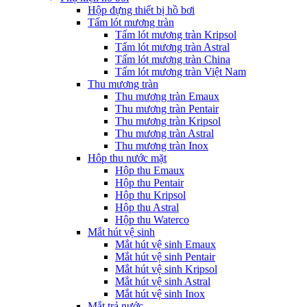
Hộp đựng thiết bị hồ bơi
Tấm lót mương tràn
Tấm lót mương tràn Kripsol
Tấm lót mương tràn Astral
Tấm lót mương tràn China
Tấm lót mương tràn Việt Nam
Thu mương tràn
Thu mương tràn Emaux
Thu mương tràn Pentair
Thu mương tràn Kripsol
Thu mương tràn Astral
Thu mương tràn Inox
Hôp thu nước mặt
Hộp thu Emaux
Hộp thu Pentair
Hộp thu Kripsol
Hộp thu Astral
Hộp thu Waterco
Mắt hút vệ sinh
Mắt hút vệ sinh Emaux
Mắt hút vệ sinh Pentair
Mắt hút vệ sinh Kripsol
Mắt hút vệ sinh Astral
Mắt hút vệ sinh Inox
Mắt trả nước