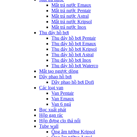
Mắt trả nước Emaux
Mắt trả nước Pentair
Mắt trả nước Astral
Mắt trả nước Kripsol
Mắt trả nước Inox
Thu đáy hồ bơi
Thu đáy hồ bơi Pentair
Thu đáy hồ bơi Emaux
Thu đáy hồ bơi Kripsol
Thu đáy hồ bơi Astral
Thu đáy hồ bơi Inox
Thu đáy hồ bơi Waterco
Mắt tạo ngược dòng
Dây phao hồ bơi
Dây phao hồ bơi Dofi
Các loại van
Van Pentair
Van Emaux
Van 6 ngả
Bục xuất phát
Hộp gạn rác
Hộp đựng clo thả nổi
Tube wall
Ống âm tường Kripsol