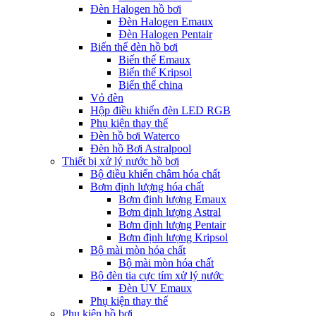
Đèn Halogen hồ bơi
Đèn Halogen Emaux
Đèn Halogen Pentair
Biến thế đèn hồ bơi
Biến thế Emaux
Biến thế Kripsol
Biến thế china
Vỏ đèn
Hộp điều khiển đèn LED RGB
Phụ kiện thay thế
Đèn hồ bơi Waterco
Đèn hồ Bơi Astralpool
Thiết bị xử lý nước hồ bơi
Bộ điều khiển châm hóa chất
Bơm định lượng hóa chất
Bơm định lượng Emaux
Bơm định lượng Astral
Bơm định lượng Pentair
Bơm định lượng Kripsol
Bộ mài mòn hóa chất
Bộ mài mòn hóa chất
Bộ đèn tia cực tím xử lý nước
Đèn UV Emaux
Phụ kiện thay thế
Phụ kiện hồ bơi