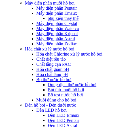
Máy điện phân muối hồ bơi
Máy điện phân Pentair
Máy điện phân Emaux
phụ kiện thay thế
Máy điện phân Crystal
Máy điện phân Waterco
Máy điện phân Kripsol
Máy điện phân Astral
Máy điện phân Zodiac
Hóa chất xử lý nước hồ bơi
Hóa chất Chlorine xử lý nước hồ bơi
Chất diệt rêu tảo
Chất lắng cặn PAC
Hóa chất giảm pH
Hóa chất tăng pH
Bộ thử nước hồ bơi
Dung dịch thử nước hồ bơi
Bút thử muối hồ bơi
Bộ test nước hồ bơi
Muối dùng cho hồ bơi
Đèn hồ bơi - Đèn dưới nước
Đèn LED hồ bơi
Đèn LED Emaux
Đèn LED Pentair
Đèn LED Astral