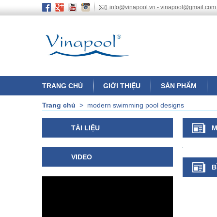
info@vinapool.vn - vinapool@gmail.com
TRANG CHỦ
GIỚI THIỆU
SẢN PHẨM
Trang chủ
>
modern swimming pool designs
TÀI LIỆU
M
VIDEO
B