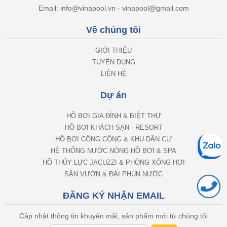
Email: info@vinapool.vn - vinapool@gmail.com
Về chúng tôi
GIỚI THIỆU
TUYỂN DỤNG
LIÊN HỆ
Dự án
HỒ BƠI GIA ĐÌNH & BIỆT THỰ
HỒ BƠI KHÁCH SẠN - RESORT
HỒ BƠI CÔNG CỘNG & KHU DÂN CƯ
HỆ THỐNG NƯỚC NÓNG HỒ BƠI & SPA
HỒ THỦY LỰC JACUZZI & PHÒNG XÔNG HƠI
SÂN VƯỜN & ĐÀI PHUN NƯỚC
ĐĂNG KÝ NHẬN EMAIL
Cập nhật thông tin khuyên mãi, sản phẩm mới từ chúng tôi