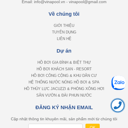
Email: info@vinapool.vn - vinapool@gmail.com
Về chúng tôi
GIỚI THIỆU
TUYỂN DỤNG
LIÊN HỆ
Dự án
HỒ BƠI GIA ĐÌNH & BIỆT THỰ
HỒ BƠI KHÁCH SẠN - RESORT
HỒ BƠI CÔNG CỘNG & KHU DÂN CƯ
HỆ THỐNG NƯỚC NÓNG HỒ BƠI & SPA
HỒ THỦY LỰC JACUZZI & PHÒNG XÔNG HƠI
SÂN VƯỜN & ĐÀI PHUN NƯỚC
ĐĂNG KÝ NHẬN EMAIL
Cập nhật thông tin khuyên mãi, sản phẩm mới từ chúng tôi