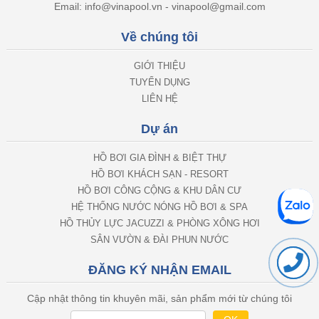
Email: info@vinapool.vn - vinapool@gmail.com
Về chúng tôi
GIỚI THIỆU
TUYỂN DỤNG
LIÊN HỆ
Dự án
HỒ BƠI GIA ĐÌNH & BIỆT THỰ
HỒ BƠI KHÁCH SẠN - RESORT
HỒ BƠI CÔNG CỘNG & KHU DÂN CƯ
HỆ THỐNG NƯỚC NÓNG HỒ BƠI & SPA
HỒ THỦY LỰC JACUZZI & PHÒNG XÔNG HƠI
SÂN VƯỜN & ĐÀI PHUN NƯỚC
ĐĂNG KÝ NHẬN EMAIL
Cập nhật thông tin khuyên mãi, sản phẩm mới từ chúng tôi