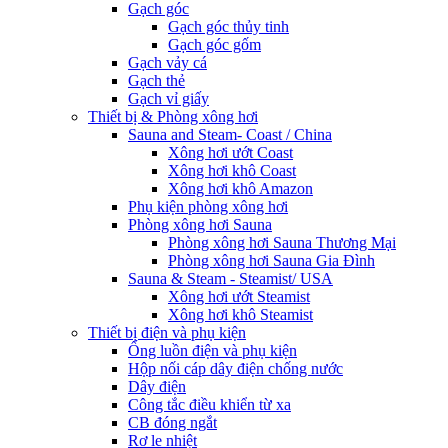
Gạch góc
Gạch góc thủy tinh
Gạch góc gốm
Gạch vảy cá
Gạch thẻ
Gạch vỉ giấy
Thiết bị & Phòng xông hơi
Sauna and Steam- Coast / China
Xông hơi ướt Coast
Xông hơi khô Coast
Xông hơi khô Amazon
Phụ kiện phòng xông hơi
Phòng xông hơi Sauna
Phòng xông hơi Sauna Thương Mại
Phòng xông hơi Sauna Gia Đình
Sauna & Steam - Steamist/ USA
Xông hơi ướt Steamist
Xông hơi khô Steamist
Thiết bị điện và phụ kiện
Ống luồn điện và phụ kiện
Hộp nối cáp dây điện chống nước
Dây điện
Công tắc điều khiển từ xa
CB đóng ngắt
Rơ le nhiệt