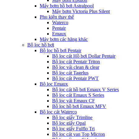
Máy bơm Epsilon
Máy bơm hồ bơi Astralpool
Máy bơm Victoria Plus Silent
Phụ kiện thay thế
Waterco
Pentair
Emaux
Máy bơm các hãng khác
Bộ lọc hồ bơi
Bộ lọc hồ bơi Pentair
Bộ lọc cát Hồ bơi Dollar Pentair
Bộ lọc cát Pentair Triton
Bộ lọc vải clean & clear
Bộ lọc cát Tagelus
Bộ lọc cát Pentair PWT
Bộ lọc Emaux
Bộ lọc cát hồ bơi Emaux V Series
Bộ lọc cát Emaux S Series
Bộ lọc vải Emaux CF
Bô lọc hồ bơi Emaux MFV
Bộ lọc cát Waterco
Bộ lọc giấy Trimline
Bộ lọc giấy Opal
Bộ lọc giấy Fulflo Tri
Bộ lọc cát van Top Micron