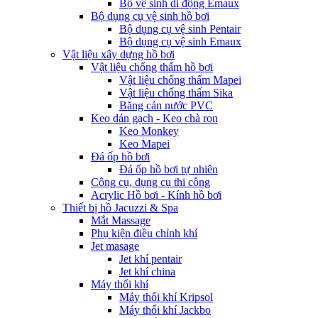
Bộ vệ sinh di động Emaux
Bộ dụng cụ vệ sinh hồ bơi
Bộ dụng cụ vệ sinh Pentair
Bộ dụng cụ vệ sinh Emaux
Vật liệu xây dựng hồ bơi
Vật liệu chống thấm hồ bơi
Vật liệu chống thấm Mapei
Vật liệu chống thấm Sika
Băng cản nước PVC
Keo dán gạch - Keo chà ron
Keo Monkey
Keo Mapei
Đá ốp hồ bơi
Đá ốp hồ bơi tự nhiên
Công cụ, dụng cụ thi công
Acrylic Hồ bơi - Kính hồ bơi
Thiết bị hồ Jacuzzi & Spa
Mắt Massage
Phụ kiện điều chỉnh khí
Jet masage
Jet khí pentair
Jet khí china
Máy thổi khí
Máy thổi khí Kripsol
Máy thổi khí Jackbo