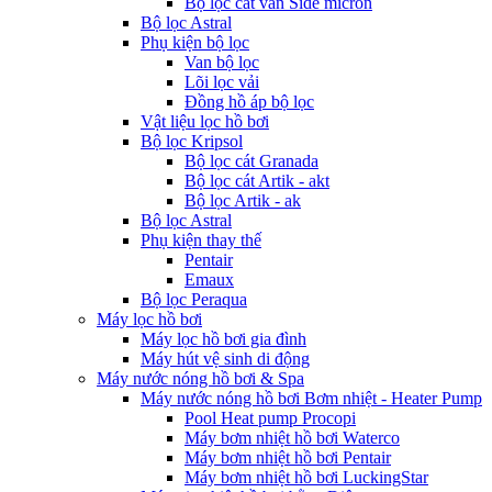
Bộ lọc cát van Side micron
Bộ lọc Astral
Phụ kiện bộ lọc
Van bộ lọc
Lõi lọc vải
Đồng hồ áp bộ lọc
Vật liệu lọc hồ bơi
Bộ lọc Kripsol
Bộ lọc cát Granada
Bộ lọc cát Artik - akt
Bộ lọc Artik - ak
Bộ lọc Astral
Phụ kiện thay thế
Pentair
Emaux
Bộ lọc Peraqua
Máy lọc hồ bơi
Máy lọc hồ bơi gia đình
Máy hút vệ sinh di động
Máy nước nóng hồ bơi & Spa
Máy nước nóng hồ bơi Bơm nhiệt - Heater Pump
Pool Heat pump Procopi
Máy bơm nhiệt hồ bơi Waterco
Máy bơm nhiệt hồ bơi Pentair
Máy bơm nhiệt hồ bơi LuckingStar