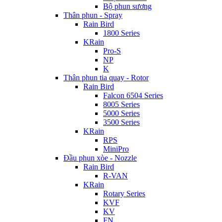
Bộ phun sương
Thân phun - Spray
Rain Bird
1800 Series
KRain
Pro-S
NP
K
Thân phun tia quay - Rotor
Rain Bird
Falcon 6504 Series
8005 Series
5000 Series
3500 Series
KRain
RPS
MiniPro
Đầu phun xòe - Nozzle
Rain Bird
R-VAN
KRain
Rotary Series
KVF
KV
FN