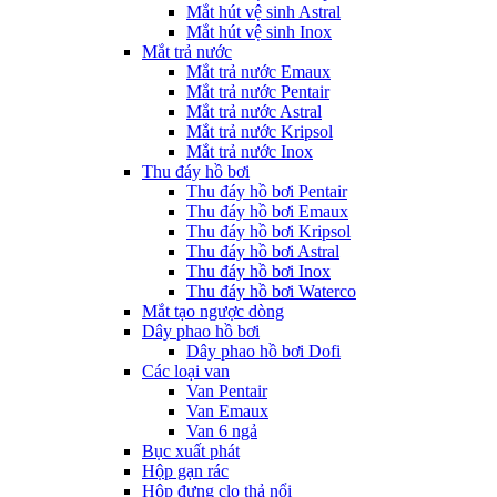
Mắt hút vệ sinh Astral
Mắt hút vệ sinh Inox
Mắt trả nước
Mắt trả nước Emaux
Mắt trả nước Pentair
Mắt trả nước Astral
Mắt trả nước Kripsol
Mắt trả nước Inox
Thu đáy hồ bơi
Thu đáy hồ bơi Pentair
Thu đáy hồ bơi Emaux
Thu đáy hồ bơi Kripsol
Thu đáy hồ bơi Astral
Thu đáy hồ bơi Inox
Thu đáy hồ bơi Waterco
Mắt tạo ngược dòng
Dây phao hồ bơi
Dây phao hồ bơi Dofi
Các loại van
Van Pentair
Van Emaux
Van 6 ngả
Bục xuất phát
Hộp gạn rác
Hộp đựng clo thả nổi