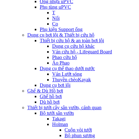
Ống nhựa uPVC
Phụ tùng uPVC
T
Nối
Co
Phụ kiện Support ống
Dụng cụ bơi lội & Thiết bị cứu hộ
Thiết bị cứu hộ & an toàn bơi lội
Dụng cụ cứu hộ khác
Ván cứu hộ - Lifeguard Board
Phao cứu hộ
Áo Phao
Dụng cụ thể thao dưới nước
Ván Lướt sóng
Thuyền chèoKayak
Dụng cụ bơi lội
Ghế & Dù Hồ bơi
Ghế hồ bơi
Dù hồ bơi
Thiết bị tưới cây sân vườn, cảnh quan
Bộ tưới sân vườn
Takagi
Holman
Cuộn vòi tưới
Bộ phun sương