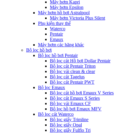
Máy bơm Kapri
Máy bơm Epsilon
Máy bơm hồ bơi Astralpool
Máy bơm Victoria Plus Silent
Phụ kiện thay thế
Waterco
Pentair
Emaux
Máy bơm các hãng khác
Bộ lọc hồ bơi
Bộ lọc hồ bơi Pentair
Bộ lọc cát Hồ bơi Dollar Pentair
Bộ lọc cát Pentair Triton
Bộ lọc vải clean & clear
Bộ lọc cát Tagelus
Bộ lọc cát Pentair PWT
Bộ lọc Emaux
Bộ lọc cát hồ bơi Emaux V Series
Bộ lọc cát Emaux S Series
Bộ lọc vải Emaux CF
Bô lọc hồ bơi Emaux MFV
Bộ lọc cát Waterco
Bộ lọc giấy Trimline
Bộ lọc giấy Opal
Bộ lọc giấy Fulflo Tri