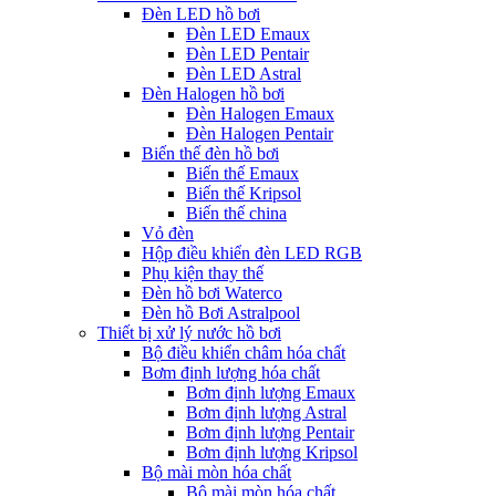
Đèn LED hồ bơi
Đèn LED Emaux
Đèn LED Pentair
Đèn LED Astral
Đèn Halogen hồ bơi
Đèn Halogen Emaux
Đèn Halogen Pentair
Biến thế đèn hồ bơi
Biến thế Emaux
Biến thế Kripsol
Biến thế china
Vỏ đèn
Hộp điều khiển đèn LED RGB
Phụ kiện thay thế
Đèn hồ bơi Waterco
Đèn hồ Bơi Astralpool
Thiết bị xử lý nước hồ bơi
Bộ điều khiển châm hóa chất
Bơm định lượng hóa chất
Bơm định lượng Emaux
Bơm định lượng Astral
Bơm định lượng Pentair
Bơm định lượng Kripsol
Bộ mài mòn hóa chất
Bộ mài mòn hóa chất