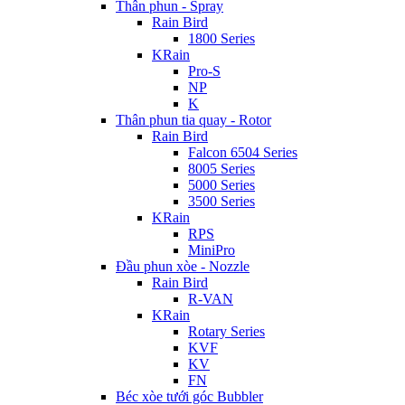
Thân phun - Spray
Rain Bird
1800 Series
KRain
Pro-S
NP
K
Thân phun tia quay - Rotor
Rain Bird
Falcon 6504 Series
8005 Series
5000 Series
3500 Series
KRain
RPS
MiniPro
Đầu phun xòe - Nozzle
Rain Bird
R-VAN
KRain
Rotary Series
KVF
KV
FN
Béc xòe tưới góc Bubbler