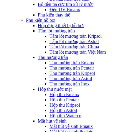
Bộ đèn tia cực tím xử lý nước
Đèn UV Emaux
Phụ kiện thay thế
Phụ kiện hồ bơi
Hộp đựng thiết bị hồ bơi
Tấm lót mương tràn
Tấm lót mương tràn Kripsol
Tấm lót mương tràn Astral
Tấm lót mương tràn China
Tấm lót mương tràn Việt Nam
Thu mương tràn
Thu mương tràn Emaux
Thu mương tràn Pentair
Thu mương tràn Kripsol
Thu mương tràn Astral
Thu mương tràn Inox
Hôp thu nước mặt
Hộp thu Emaux
Hộp thu Pentair
Hộp thu Kripsol
Hộp thu Astral
Hộp thu Waterco
Mắt hút vệ sinh
Mắt hút vệ sinh Emaux
Mắt hút vệ sinh Pentair