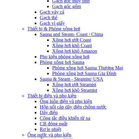
Gạch góc thủy tinh
Gạch góc gốm
Gạch vảy cá
Gạch thẻ
Gạch vỉ giấy
Thiết bị & Phòng xông hơi
Sauna and Steam- Coast / China
Xông hơi ướt Coast
Xông hơi khô Coast
Xông hơi khô Amazon
Phụ kiện phòng xông hơi
Phòng xông hơi Sauna
Phòng xông hơi Sauna Thương Mại
Phòng xông hơi Sauna Gia Đình
Sauna & Steam - Steamist/ USA
Xông hơi ướt Steamist
Xông hơi khô Steamist
Thiết bị điện và phụ kiện
Ống luồn điện và phụ kiện
Hộp nối cáp dây điện chống nước
Dây điện
Công tắc điều khiển từ xa
CB đóng ngắt
Rơ le nhiệt
Ống nước và phụ kiện