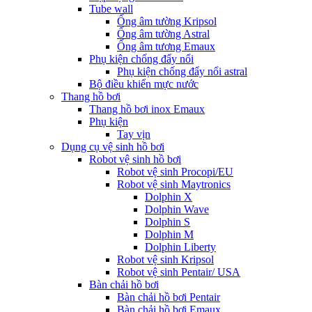
Tube wall
Ống âm tường Kripsol
Ống âm tường Astral
Ống âm tương Emaux
Phụ kiện chống đẩy nổi
Phụ kiện chống đẩy nổi astral
Bộ điều khiển mực nước
Thang hồ bơi
Thang hồ bơi inox Emaux
Phụ kiện
Tay vịn
Dụng cụ vệ sinh hồ bơi
Robot vệ sinh hồ bơi
Robot vệ sinh Procopi/EU
Robot vệ sinh Maytronics
Dolphin X
Dolphin Wave
Dolphin S
Dolphin M
Dolphin Liberty
Robot vệ sinh Kripsol
Robot vệ sinh Pentair/ USA
Bàn chải hồ bơi
Bàn chải hồ bơi Pentair
Bàn chải hồ bơi Emaux