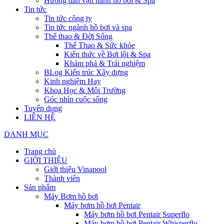
Hướng dẫn vận hành hồ bơi & Spa
Tin tức
Tin tức công ty
Tin tức ngành hồ bơi và spa
Thể thao & Đời Sống
Thể Thao & Sức khỏe
Kiến thức về Bơi lội & Spa
Khám phá & Trải nghiệm
BLog Kiến trúc Xây dựng
Kinh nghiệm Hay
Khoa Học & Môi Trường
Góc nhìn cuộc sống
Tuyển dụng
LIÊN HỆ
DANH MỤC
Trang chủ
GIỚI THIỆU
Giới thiệu Vinapool
Thành viên
Sản phẩm
Máy Bơm hồ bơi
Máy bơm hồ bơi Pentair
Máy bơm hồ bơi Pentair Superflo
Máy bơm hồ bơi Pentair Whisperflo