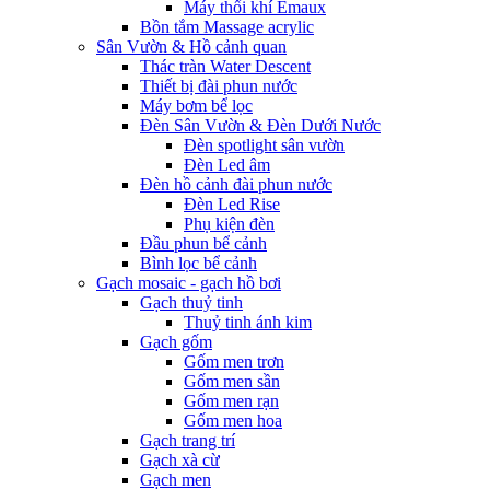
Máy thổi khí Emaux
Bồn tắm Massage acrylic
Sân Vườn & Hồ cảnh quan
Thác tràn Water Descent
Thiết bị đài phun nước
Máy bơm bể lọc
Đèn Sân Vườn & Đèn Dưới Nước
Đèn spotlight sân vườn
Đèn Led âm
Đèn hồ cảnh đài phun nước
Đèn Led Rise
Phụ kiện đèn
Đầu phun bể cảnh
Bình lọc bể cảnh
Gạch mosaic - gạch hồ bơi
Gạch thuỷ tinh
Thuỷ tinh ánh kim
Gạch gốm
Gốm men trơn
Gốm men sần
Gốm men rạn
Gốm men hoa
Gạch trang trí
Gạch xà cừ
Gạch men