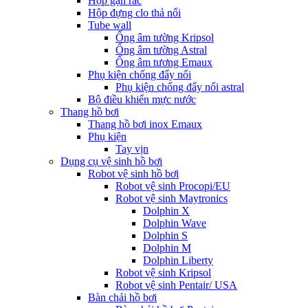
Hộp gạn rác
Hộp đựng clo thả nổi
Tube wall
Ống âm tường Kripsol
Ống âm tường Astral
Ống âm tương Emaux
Phụ kiện chống đẩy nổi
Phụ kiện chống đẩy nổi astral
Bộ điều khiển mực nước
Thang hồ bơi
Thang hồ bơi inox Emaux
Phụ kiện
Tay vịn
Dụng cụ vệ sinh hồ bơi
Robot vệ sinh hồ bơi
Robot vệ sinh Procopi/EU
Robot vệ sinh Maytronics
Dolphin X
Dolphin Wave
Dolphin S
Dolphin M
Dolphin Liberty
Robot vệ sinh Kripsol
Robot vệ sinh Pentair/ USA
Bàn chải hồ bơi