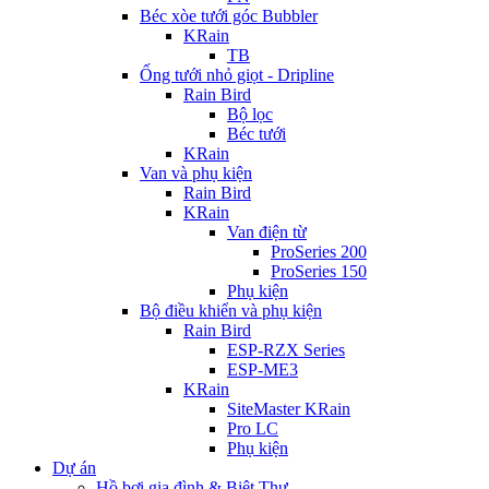
Béc xòe tưới góc Bubbler
KRain
TB
Ống tưới nhỏ giọt - Dripline
Rain Bird
Bộ lọc
Béc tưới
KRain
Van và phụ kiện
Rain Bird
KRain
Van điện từ
ProSeries 200
ProSeries 150
Phụ kiện
Bộ điều khiển và phụ kiện
Rain Bird
ESP-RZX Series
ESP-ME3
KRain
SiteMaster KRain
Pro LC
Phụ kiện
Dự án
Hồ bơi gia đình & Biệt Thự