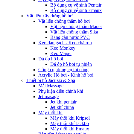
Bộ dụng cụ vệ sinh Pentair
Bộ dụng cụ vệ sinh Emaux
Vật liệu xây dựng hồ bơi
Vật liệu chống thấm hồ bơi
Vật liệu chống thấm Mapei
Vật liệu chống thấm Sika
Băng cản nước PVC
Keo dán gạch - Keo chà ron
Keo Monkey
Keo Mapei
Đá ốp hồ bơi
Đá ốp hồ bơi tự nhiên
Công cụ, dụng cụ thi công
Acrylic Hồ bơi - Kính hồ bơi
Thiết bị hồ Jacuzzi & Spa
Mắt Massage
Phụ kiện điều chỉnh khí
Jet masage
Jet khí pentair
Jet khí china
Máy thổi khí
Máy thổi khí Kripsol
Máy thổi khí Jackbo
Máy thổi khí Emaux