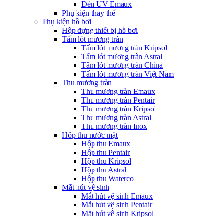
Đèn UV Emaux
Phụ kiện thay thế
Phụ kiện hồ bơi
Hộp đựng thiết bị hồ bơi
Tấm lót mương tràn
Tấm lót mương tràn Kripsol
Tấm lót mương tràn Astral
Tấm lót mương tràn China
Tấm lót mương tràn Việt Nam
Thu mương tràn
Thu mương tràn Emaux
Thu mương tràn Pentair
Thu mương tràn Kripsol
Thu mương tràn Astral
Thu mương tràn Inox
Hôp thu nước mặt
Hộp thu Emaux
Hộp thu Pentair
Hộp thu Kripsol
Hộp thu Astral
Hộp thu Waterco
Mắt hút vệ sinh
Mắt hút vệ sinh Emaux
Mắt hút vệ sinh Pentair
Mắt hút vệ sinh Kripsol