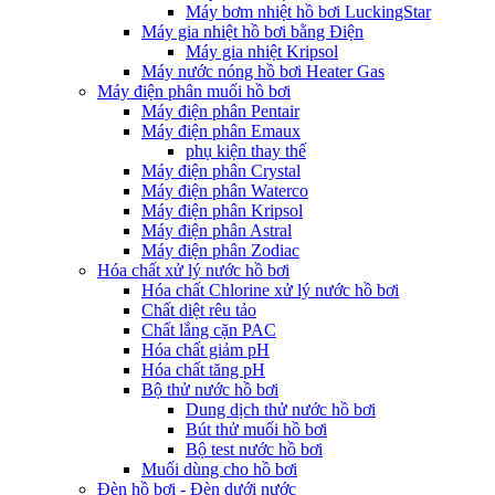
Máy bơm nhiệt hồ bơi LuckingStar
Máy gia nhiệt hồ bơi bằng Điện
Máy gia nhiệt Kripsol
Máy nước nóng hồ bơi Heater Gas
Máy điện phân muối hồ bơi
Máy điện phân Pentair
Máy điện phân Emaux
phụ kiện thay thế
Máy điện phân Crystal
Máy điện phân Waterco
Máy điện phân Kripsol
Máy điện phân Astral
Máy điện phân Zodiac
Hóa chất xử lý nước hồ bơi
Hóa chất Chlorine xử lý nước hồ bơi
Chất diệt rêu tảo
Chất lắng cặn PAC
Hóa chất giảm pH
Hóa chất tăng pH
Bộ thử nước hồ bơi
Dung dịch thử nước hồ bơi
Bút thử muối hồ bơi
Bộ test nước hồ bơi
Muối dùng cho hồ bơi
Đèn hồ bơi - Đèn dưới nước