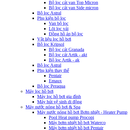
Bộ lọc cát van Top Micron
Bộ lọc cát van Side micron
Bộ lọc Astral
Phụ kiện bộ lọc
Van bộ lọc
Lõi lọc vải
Đồng hồ áp bộ lọc
Vật liệu lọc hồ bơi
Bộ lọc Kripsol
Bộ lọc cát Granada
Bộ lọc cát Artik - akt
Bộ lọc Artik - ak
Bộ lọc Astral
Phụ kiện thay thế
Pentair
Emaux
Bộ lọc Peraqua
Máy lọc hồ bơi
Máy lọc hồ bơi gia đình
Máy hút vệ sinh di động
Máy nước nóng hồ bơi & Spa
Máy nước nóng hồ bơi Bơm nhiệt - Heater Pump
Pool Heat pump Procopi
Máy bơm nhiệt hồ bơi Waterco
Máy bơm nhiệt hồ bơi Pentair