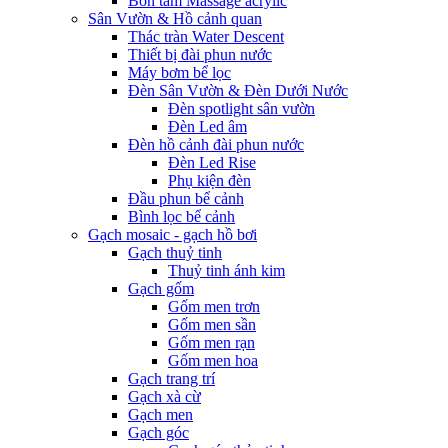
Bồn tắm Massage acrylic
Sân Vườn & Hồ cảnh quan
Thác tràn Water Descent
Thiết bị đài phun nước
Máy bơm bể lọc
Đèn Sân Vườn & Đèn Dưới Nước
Đèn spotlight sân vườn
Đèn Led âm
Đèn hồ cảnh đài phun nước
Đèn Led Rise
Phụ kiện đèn
Đầu phun bể cảnh
Bình lọc bể cảnh
Gạch mosaic - gạch hồ bơi
Gạch thuỷ tinh
Thuỷ tinh ánh kim
Gạch gốm
Gốm men trơn
Gốm men sần
Gốm men rạn
Gốm men hoa
Gạch trang trí
Gạch xà cừ
Gạch men
Gạch góc