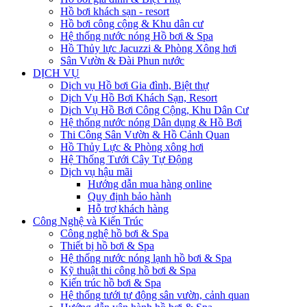
Hồ bơi khách sạn - resort
Hồ bơi công cộng & Khu dân cư
Hệ thống nước nóng Hồ bơi & Spa
Hồ Thủy lực Jacuzzi & Phòng Xông hơi
Sân Vườn & Đài Phun nước
DỊCH VỤ
Dịch vụ Hồ bơi Gia đình, Biệt thự
Dịch Vụ Hồ Bơi Khách Sạn, Resort
Dịch Vụ Hồ Bơi Công Cộng, Khu Dân Cư
Hệ thống nước nóng Dân dụng & Hồ Bơi
Thi Công Sân Vườn & Hồ Cảnh Quan
Hồ Thủy Lực & Phòng xông hơi
Hệ Thống Tưới Cây Tự Động
Dịch vụ hậu mãi
Hướng dẫn mua hàng online
Quy định bảo hành
Hỗ trợ khách hàng
Công Nghệ và Kiến Trúc
Công nghệ hồ bơi & Spa
Thiết bị hồ bơi & Spa
Hệ thống nước nóng lạnh hồ bơi & Spa
Kỹ thuật thi công hồ bơi & Spa
Kiến trúc hồ bơi & Spa
Hệ thống tưới tự động sân vườn, cảnh quan