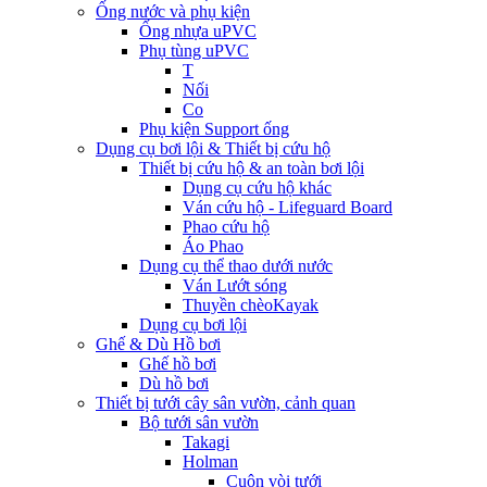
Ống nước và phụ kiện
Ống nhựa uPVC
Phụ tùng uPVC
T
Nối
Co
Phụ kiện Support ống
Dụng cụ bơi lội & Thiết bị cứu hộ
Thiết bị cứu hộ & an toàn bơi lội
Dụng cụ cứu hộ khác
Ván cứu hộ - Lifeguard Board
Phao cứu hộ
Áo Phao
Dụng cụ thể thao dưới nước
Ván Lướt sóng
Thuyền chèoKayak
Dụng cụ bơi lội
Ghế & Dù Hồ bơi
Ghế hồ bơi
Dù hồ bơi
Thiết bị tưới cây sân vườn, cảnh quan
Bộ tưới sân vườn
Takagi
Holman
Cuộn vòi tưới