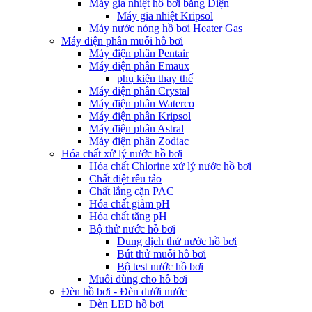
Máy gia nhiệt hồ bơi bằng Điện
Máy gia nhiệt Kripsol
Máy nước nóng hồ bơi Heater Gas
Máy điện phân muối hồ bơi
Máy điện phân Pentair
Máy điện phân Emaux
phụ kiện thay thế
Máy điện phân Crystal
Máy điện phân Waterco
Máy điện phân Kripsol
Máy điện phân Astral
Máy điện phân Zodiac
Hóa chất xử lý nước hồ bơi
Hóa chất Chlorine xử lý nước hồ bơi
Chất diệt rêu tảo
Chất lắng cặn PAC
Hóa chất giảm pH
Hóa chất tăng pH
Bộ thử nước hồ bơi
Dung dịch thử nước hồ bơi
Bút thử muối hồ bơi
Bộ test nước hồ bơi
Muối dùng cho hồ bơi
Đèn hồ bơi - Đèn dưới nước
Đèn LED hồ bơi