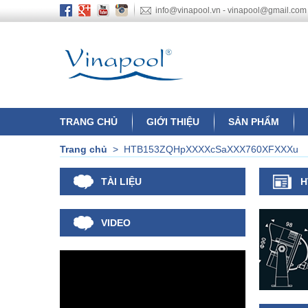
info@vinapool.vn - vinapool@gmail.com
TRANG CHỦ
GIỚI THIỆU
SẢN PHẨM
Trang chủ
>
HTB153ZQHpXXXXcSaXXX760XFXXXu
TÀI LIỆU
H
VIDEO