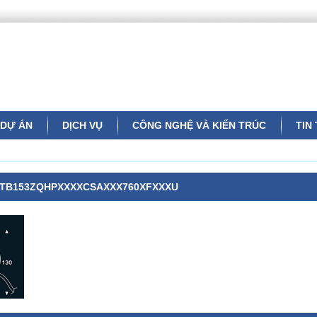
DỰ ÁN
DỊCH VỤ
CÔNG NGHỆ VÀ KIẾN TRÚC
TIN
TB153ZQHPXXXXCSAXXX760XFXXXU