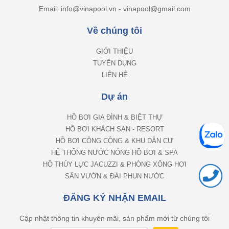
Email: info@vinapool.vn - vinapool@gmail.com
Về chúng tôi
GIỚI THIỆU
TUYỂN DỤNG
LIÊN HỆ
Dự án
HỒ BƠI GIA ĐÌNH & BIỆT THỰ
HỒ BƠI KHÁCH SẠN - RESORT
HỒ BƠI CÔNG CỘNG & KHU DÂN CƯ
HỆ THỐNG NƯỚC NÓNG HỒ BƠI & SPA
HỒ THỦY LỰC JACUZZI & PHÒNG XÔNG HƠI
SÂN VƯỜN & ĐÀI PHUN NƯỚC
ĐĂNG KÝ NHẬN EMAIL
Cập nhật thông tin khuyên mãi, sản phẩm mới từ chúng tôi