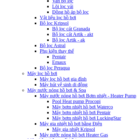
Van bộ lọc
Lõi lọc vải
Đồng hồ áp bộ lọc
Vật liệu lọc hồ bơi
Bộ lọc Kripsol
Bộ lọc cát Granada
Bộ lọc cát Artik - akt
Bộ lọc Artik - ak
Bộ lọc Astral
Phụ kiện thay thế
Pentair
Emaux
Bộ lọc Peraqua
Máy lọc hồ bơi
Máy lọc hồ bơi gia đình
Máy hút vệ sinh di động
Máy nước nóng hồ bơi & Spa
Máy nước nóng hồ bơi Bơm nhiệt - Heater Pump
Pool Heat pump Procopi
Máy bơm nhiệt hồ bơi Waterco
Máy bơm nhiệt hồ bơi Pentair
Máy bơm nhiệt hồ bơi LuckingStar
Máy gia nhiệt hồ bơi bằng Điện
Máy gia nhiệt Kripsol
Máy nước nóng hồ bơi Heater Gas