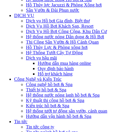
Hồ Thủy lực Jacuzzi & Phòng Xông hơi
Sân Vườn & Đài Phun nước
DỊCH VỤ
Dịch vụ Hồ bơi Gia đình, Biệt thự
Dịch Vụ Hồ Bơi Khách Sạn, Resort
Dịch Vụ Hồ Bơi Công Cộng, Khu Dân Cư
Hệ thống nước nóng Dân dụng & Hồ Bơi
Thi Công Sân Vườn & Hồ Cảnh Quan
Hồ Thủy Lực & Phòng xông hơi
Hệ Thống Tưới Cây Tự Động
Dịch vụ hậu mãi
Hướng dẫn mua hàng online
Quy định bảo hành
Hỗ trợ khách hàng
Công Nghệ và Kiến Trúc
Công nghệ hồ bơi & Spa
Thiết bị hồ bơi & Spa
Hệ thống nước nóng lạnh hồ bơi & Spa
Kỹ thuật thi công hồ bơi & Spa
Kiến trúc hồ bơi & Spa
Hệ thống tưới tự động sân vườn, cảnh quan
Hướng dẫn vận hành hồ bơi & Spa
Tin tức
Tin tức công ty