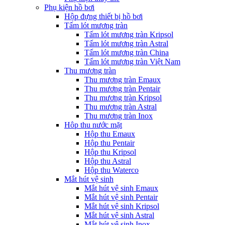
Phụ kiện hồ bơi
Hộp đựng thiết bị hồ bơi
Tấm lót mương tràn
Tấm lót mương tràn Kripsol
Tấm lót mương tràn Astral
Tấm lót mương tràn China
Tấm lót mương tràn Việt Nam
Thu mương tràn
Thu mương tràn Emaux
Thu mương tràn Pentair
Thu mương tràn Kripsol
Thu mương tràn Astral
Thu mương tràn Inox
Hôp thu nước mặt
Hộp thu Emaux
Hộp thu Pentair
Hộp thu Kripsol
Hộp thu Astral
Hộp thu Waterco
Mắt hút vệ sinh
Mắt hút vệ sinh Emaux
Mắt hút vệ sinh Pentair
Mắt hút vệ sinh Kripsol
Mắt hút vệ sinh Astral
Mắt hút vệ sinh Inox