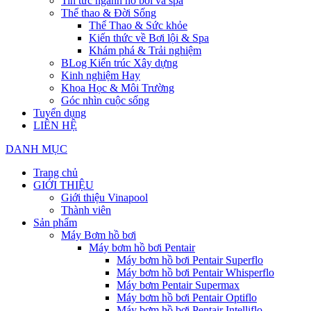
Tin tức ngành hồ bơi và spa
Thể thao & Đời Sống
Thể Thao & Sức khỏe
Kiến thức về Bơi lội & Spa
Khám phá & Trải nghiệm
BLog Kiến trúc Xây dựng
Kinh nghiệm Hay
Khoa Học & Môi Trường
Góc nhìn cuộc sống
Tuyển dụng
LIÊN HỆ
DANH MỤC
Trang chủ
GIỚI THIỆU
Giới thiệu Vinapool
Thành viên
Sản phẩm
Máy Bơm hồ bơi
Máy bơm hồ bơi Pentair
Máy bơm hồ bơi Pentair Superflo
Máy bơm hồ bơi Pentair Whisperflo
Máy bơm Pentair Supermax
Máy bơm hồ bơi Pentair Optiflo
Máy bơm hồ bơi Pentair Intelliflo