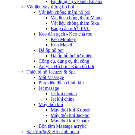
Bộ dụng cụ vệ sinh Emaux
Vật liệu xây dựng hồ bơi
Vật liệu chống thấm hồ bơi
Vật liệu chống thấm Mapei
Vật liệu chống thấm Sika
Băng cản nước PVC
Keo dán gạch - Keo chà ron
Keo Monkey
Keo Mapei
Đá ốp hồ bơi
Đá ốp hồ bơi tự nhiên
Công cụ, dụng cụ thi công
Acrylic Hồ bơi - Kính hồ bơi
Thiết bị hồ Jacuzzi & Spa
Mắt Massage
Phụ kiện điều chỉnh khí
Jet masage
Jet khí pentair
Jet khí china
Máy thổi khí
Máy thổi khí Kripsol
Máy thổi khí Jackbo
Máy thổi khí Emaux
Bồn tắm Massage acrylic
Sân Vườn & Hồ cảnh quan