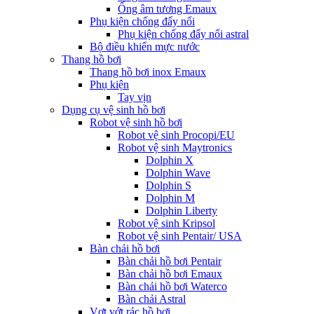
Ống âm tương Emaux
Phụ kiện chống đẩy nổi
Phụ kiện chống đẩy nổi astral
Bộ điều khiển mực nước
Thang hồ bơi
Thang hồ bơi inox Emaux
Phụ kiện
Tay vịn
Dụng cụ vệ sinh hồ bơi
Robot vệ sinh hồ bơi
Robot vệ sinh Procopi/EU
Robot vệ sinh Maytronics
Dolphin X
Dolphin Wave
Dolphin S
Dolphin M
Dolphin Liberty
Robot vệ sinh Kripsol
Robot vệ sinh Pentair/ USA
Bàn chải hồ bơi
Bàn chải hồ bơi Pentair
Bàn chải hồ bơi Emaux
Bàn chải hồ bơi Waterco
Bàn chải Astral
Vợt vớt rác hồ bơi