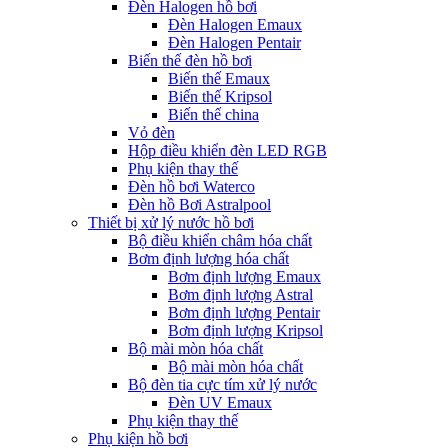
Đèn Halogen hồ bơi
Đèn Halogen Emaux
Đèn Halogen Pentair
Biến thế đèn hồ bơi
Biến thế Emaux
Biến thế Kripsol
Biến thế china
Vỏ đèn
Hộp điều khiển đèn LED RGB
Phụ kiện thay thế
Đèn hồ bơi Waterco
Đèn hồ Bơi Astralpool
Thiết bị xử lý nước hồ bơi
Bộ điều khiển châm hóa chất
Bơm định lượng hóa chất
Bơm định lượng Emaux
Bơm định lượng Astral
Bơm định lượng Pentair
Bơm định lượng Kripsol
Bộ mài mòn hóa chất
Bộ mài mòn hóa chất
Bộ đèn tia cực tím xử lý nước
Đèn UV Emaux
Phụ kiện thay thế
Phụ kiện hồ bơi