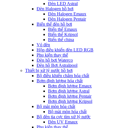
Đèn LED Astral
Đèn Halogen hồ bơi
Đèn Halogen Emaux
Đèn Halogen Pentair
Biến thế đèn hồ bơi
Biến thế Emaux
Biến thế Kripsol
Biến thế china
Vỏ đèn
Hộp điều khiển đèn LED RGB
Phụ kiện thay thế
Đèn hồ bơi Waterco
Đèn hồ Bơi Astralpool
Thiết bị xử lý nước hồ bơi
Bộ điều khiển châm hóa chất
Bơm định lượng hóa chất
Bơm định lượng Emaux
Bơm định lượng Astral
Bơm định lượng Pentair
Bơm định lượng Kripsol
Bộ mài mòn hóa chất
Bộ mài mòn hóa chất
Bộ đèn tia cực tím xử lý nước
Đèn UV Emaux
Phụ kiện thay thế