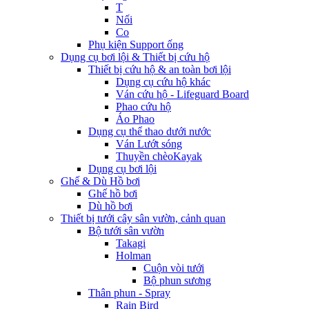
T
Nối
Co
Phụ kiện Support ống
Dụng cụ bơi lội & Thiết bị cứu hộ
Thiết bị cứu hộ & an toàn bơi lội
Dụng cụ cứu hộ khác
Ván cứu hộ - Lifeguard Board
Phao cứu hộ
Áo Phao
Dụng cụ thể thao dưới nước
Ván Lướt sóng
Thuyền chèoKayak
Dụng cụ bơi lội
Ghế & Dù Hồ bơi
Ghế hồ bơi
Dù hồ bơi
Thiết bị tưới cây sân vườn, cảnh quan
Bộ tưới sân vườn
Takagi
Holman
Cuộn vòi tưới
Bộ phun sương
Thân phun - Spray
Rain Bird