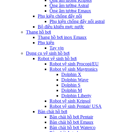
Ống âm tường Kripsol
Ống âm tường Astral
Ống âm tương Emaux
Phụ kiện chống đẩy nổi
Phụ kiện chống đẩy nổi astral
Bộ điều khiển mực nước
Thang hồ bơi
Thang hồ bơi inox Emaux
Phụ kiện
Tay vịn
Dụng cụ vệ sinh hồ bơi
Robot vệ sinh hồ bơi
Robot vệ sinh Procopi/EU
Robot vệ sinh Maytronics
Dolphin X
Dolphin Wave
Dolphin S
Dolphin M
Dolphin Liberty
Robot vệ sinh Kripsol
Robot vệ sinh Pentair/ USA
Bàn chải hồ bơi
Bàn chải hồ bơi Pentair
Bàn chải hồ bơi Emaux
Bàn chải hồ bơi Waterco