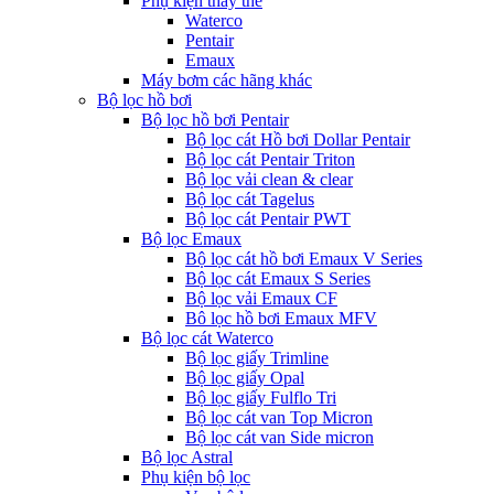
Phụ kiện thay thế
Waterco
Pentair
Emaux
Máy bơm các hãng khác
Bộ lọc hồ bơi
Bộ lọc hồ bơi Pentair
Bộ lọc cát Hồ bơi Dollar Pentair
Bộ lọc cát Pentair Triton
Bộ lọc vải clean & clear
Bộ lọc cát Tagelus
Bộ lọc cát Pentair PWT
Bộ lọc Emaux
Bộ lọc cát hồ bơi Emaux V Series
Bộ lọc cát Emaux S Series
Bộ lọc vải Emaux CF
Bô lọc hồ bơi Emaux MFV
Bộ lọc cát Waterco
Bộ lọc giấy Trimline
Bộ lọc giấy Opal
Bộ lọc giấy Fulflo Tri
Bộ lọc cát van Top Micron
Bộ lọc cát van Side micron
Bộ lọc Astral
Phụ kiện bộ lọc