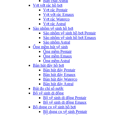
Bàn chải Astral
Vợt vớt rác hồ bơi
Vợt rác Pentair
Vợt vớt rác Emaux
Vợt rác Waterco
Vợt rác Astral
Sào nhôm vệ sinh hồ bơi
Sào nhôm vệ sinh hồ bơi Pentair
Sào nhôm vệ sinh hồ bơi Emaux
Sào nhôm Astral
Ống mềm hút vệ sinh
Ống mềm Pentair
Ống mềm Emaux
Ống mềm Astral
Bàn hút đáy hồ bơi
Bàn hút đáy Pentair
Bàn hút đáy Emaux
Bàn hút đáy Waterco
Bàn hút đáy Astral
Bút đo chỉ số nước
Bộ vệ sinh di động
Bộ vệ sinh di động Pentair
Bộ vệ sinh di động Emaux
Bộ dụng cụ vệ sinh hồ bơi
Bộ dụng cụ vệ sinh Pentair