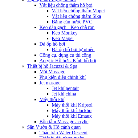
Vật liệu chống thấm hồ bơi
Vật liệu chống thấm Mapei
Vật liệu chống thấm Sika
Băng cản nước PVC
Keo dán gạch - Keo chà ron
Keo Monkey
Keo Mapei
Đá ốp hồ bơi
Đá ốp hồ bơi tự nhiên
Công cụ, dụng cụ thi công
Acrylic Hồ bơi - Kính hồ bơi
Thiết bị hồ Jacuzzi & Spa
Mắt Massage
Phụ kiện điều chỉnh khí
Jet masage
Jet khí pentair
Jet khí china
Máy thổi khí
Máy thổi khí Kripsol
Máy thổi khí Jackbo
Máy thổi khí Emaux
Bồn tắm Massage acrylic
Sân Vườn & Hồ cảnh quan
Thác tràn Water Descent