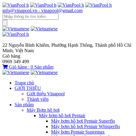
info@vinapool.vn - vinapool@gmail.com
22 Nguyễn Bỉnh Khiêm, Phường Hạnh Thông, Thành phố Hồ Chí
Minh, Việt Nam
Giỏ hàng
0969 349 499
Giỏ hàng :
0
Sản phẩm
Trang chủ
GIỚI THIỆU
Giới thiệu Vinapool
Thành viên
Sản phẩm
Máy Bơm hồ bơi
Máy bơm hồ bơi Pentair
Máy bơm hồ bơi Pentair Superflo
Máy bơm hồ bơi Pentair Whisperflo
Máy bơm Pentair Supermax