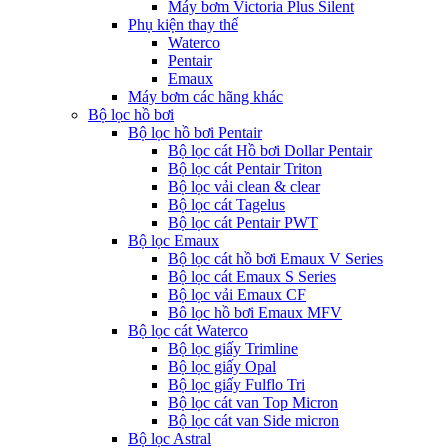
Máy bơm Victoria Plus Silent
Phụ kiện thay thế
Waterco
Pentair
Emaux
Máy bơm các hãng khác
Bộ lọc hồ bơi
Bộ lọc hồ bơi Pentair
Bộ lọc cát Hồ bơi Dollar Pentair
Bộ lọc cát Pentair Triton
Bộ lọc vải clean & clear
Bộ lọc cát Tagelus
Bộ lọc cát Pentair PWT
Bộ lọc Emaux
Bộ lọc cát hồ bơi Emaux V Series
Bộ lọc cát Emaux S Series
Bộ lọc vải Emaux CF
Bô lọc hồ bơi Emaux MFV
Bộ lọc cát Waterco
Bộ lọc giấy Trimline
Bộ lọc giấy Opal
Bộ lọc giấy Fulflo Tri
Bộ lọc cát van Top Micron
Bộ lọc cát van Side micron
Bộ lọc Astral