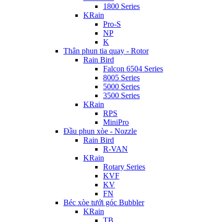
1800 Series
KRain
Pro-S
NP
K
Thân phun tia quay - Rotor
Rain Bird
Falcon 6504 Series
8005 Series
5000 Series
3500 Series
KRain
RPS
MiniPro
Đầu phun xòe - Nozzle
Rain Bird
R-VAN
KRain
Rotary Series
KVF
KV
FN
Béc xòe tưới góc Bubbler
KRain
TB