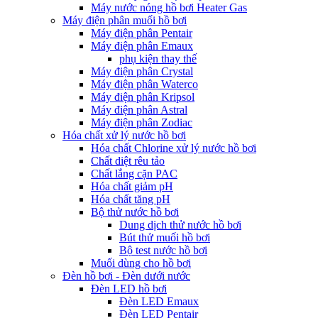
Máy nước nóng hồ bơi Heater Gas
Máy điện phân muối hồ bơi
Máy điện phân Pentair
Máy điện phân Emaux
phụ kiện thay thế
Máy điện phân Crystal
Máy điện phân Waterco
Máy điện phân Kripsol
Máy điện phân Astral
Máy điện phân Zodiac
Hóa chất xử lý nước hồ bơi
Hóa chất Chlorine xử lý nước hồ bơi
Chất diệt rêu tảo
Chất lắng cặn PAC
Hóa chất giảm pH
Hóa chất tăng pH
Bộ thử nước hồ bơi
Dung dịch thử nước hồ bơi
Bút thử muối hồ bơi
Bộ test nước hồ bơi
Muối dùng cho hồ bơi
Đèn hồ bơi - Đèn dưới nước
Đèn LED hồ bơi
Đèn LED Emaux
Đèn LED Pentair