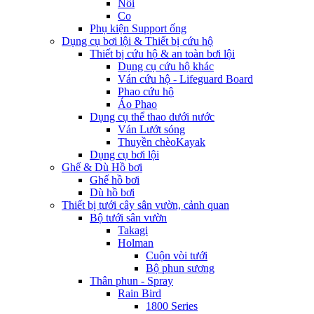
Nối
Co
Phụ kiện Support ống
Dụng cụ bơi lội & Thiết bị cứu hộ
Thiết bị cứu hộ & an toàn bơi lội
Dụng cụ cứu hộ khác
Ván cứu hộ - Lifeguard Board
Phao cứu hộ
Áo Phao
Dụng cụ thể thao dưới nước
Ván Lướt sóng
Thuyền chèoKayak
Dụng cụ bơi lội
Ghế & Dù Hồ bơi
Ghế hồ bơi
Dù hồ bơi
Thiết bị tưới cây sân vườn, cảnh quan
Bộ tưới sân vườn
Takagi
Holman
Cuộn vòi tưới
Bộ phun sương
Thân phun - Spray
Rain Bird
1800 Series