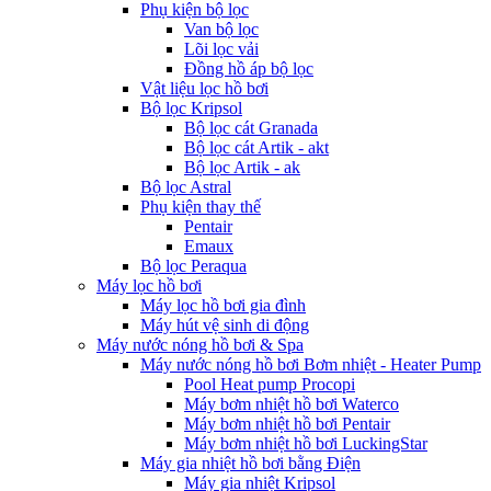
Phụ kiện bộ lọc
Van bộ lọc
Lõi lọc vải
Đồng hồ áp bộ lọc
Vật liệu lọc hồ bơi
Bộ lọc Kripsol
Bộ lọc cát Granada
Bộ lọc cát Artik - akt
Bộ lọc Artik - ak
Bộ lọc Astral
Phụ kiện thay thế
Pentair
Emaux
Bộ lọc Peraqua
Máy lọc hồ bơi
Máy lọc hồ bơi gia đình
Máy hút vệ sinh di động
Máy nước nóng hồ bơi & Spa
Máy nước nóng hồ bơi Bơm nhiệt - Heater Pump
Pool Heat pump Procopi
Máy bơm nhiệt hồ bơi Waterco
Máy bơm nhiệt hồ bơi Pentair
Máy bơm nhiệt hồ bơi LuckingStar
Máy gia nhiệt hồ bơi bằng Điện
Máy gia nhiệt Kripsol