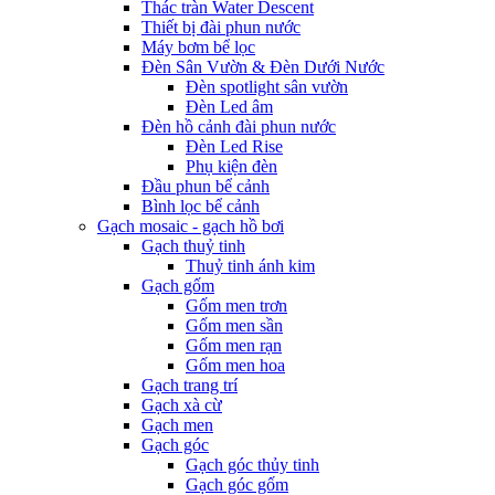
Thác tràn Water Descent
Thiết bị đài phun nước
Máy bơm bể lọc
Đèn Sân Vườn & Đèn Dưới Nước
Đèn spotlight sân vườn
Đèn Led âm
Đèn hồ cảnh đài phun nước
Đèn Led Rise
Phụ kiện đèn
Đầu phun bể cảnh
Bình lọc bể cảnh
Gạch mosaic - gạch hồ bơi
Gạch thuỷ tinh
Thuỷ tinh ánh kim
Gạch gốm
Gốm men trơn
Gốm men sần
Gốm men rạn
Gốm men hoa
Gạch trang trí
Gạch xà cừ
Gạch men
Gạch góc
Gạch góc thủy tinh
Gạch góc gốm