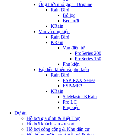
Ống tưới nhỏ giọt - Dripline
Rain Bird
Bộ lọc
Béc tưới
KRain
Van và phụ kiện
Rain Bird
KRain
Van điện từ
ProSeries 200
ProSeries 150
Phụ kiện
Bộ điều khiển và phụ kiện
Rain Bird
ESP-RZX Series
ESP-ME3
KRain
SiteMaster KRain
Pro LC
Phụ kiện
Dự án
Hồ bơi gia đình & Biệt Thự
Hồ bơi khách sạn - resort
Hồ bơi công cộng & Khu dân cư
Hệ thống nước nóng Hồ bơi & Spa