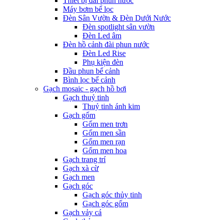
Thiết bị đài phun nước
Máy bơm bể lọc
Đèn Sân Vườn & Đèn Dưới Nước
Đèn spotlight sân vườn
Đèn Led âm
Đèn hồ cảnh đài phun nước
Đèn Led Rise
Phụ kiện đèn
Đầu phun bể cảnh
Bình lọc bể cảnh
Gạch mosaic - gạch hồ bơi
Gạch thuỷ tinh
Thuỷ tinh ánh kim
Gạch gốm
Gốm men trơn
Gốm men sần
Gốm men rạn
Gốm men hoa
Gạch trang trí
Gạch xà cừ
Gạch men
Gạch góc
Gạch góc thủy tinh
Gạch góc gốm
Gạch vảy cá