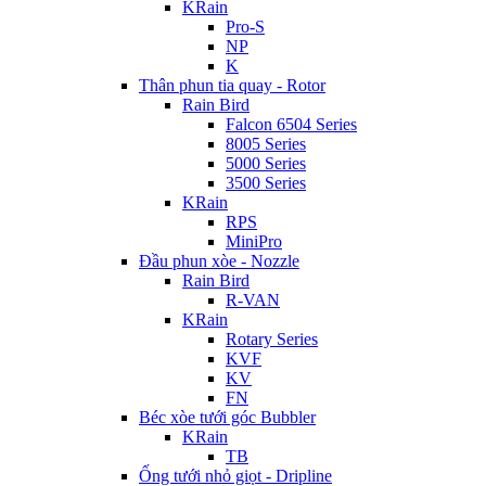
KRain
Pro-S
NP
K
Thân phun tia quay - Rotor
Rain Bird
Falcon 6504 Series
8005 Series
5000 Series
3500 Series
KRain
RPS
MiniPro
Đầu phun xòe - Nozzle
Rain Bird
R-VAN
KRain
Rotary Series
KVF
KV
FN
Béc xòe tưới góc Bubbler
KRain
TB
Ống tưới nhỏ giọt - Dripline