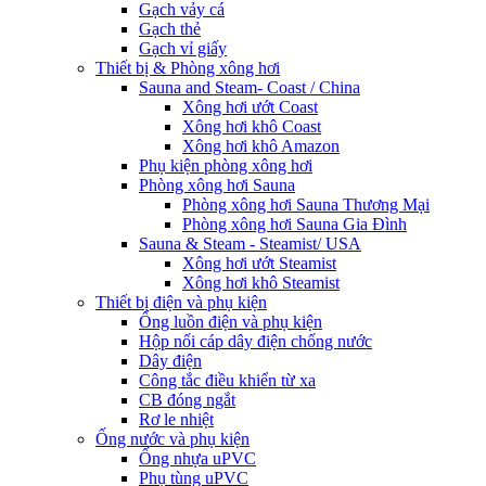
Gạch vảy cá
Gạch thẻ
Gạch vỉ giấy
Thiết bị & Phòng xông hơi
Sauna and Steam- Coast / China
Xông hơi ướt Coast
Xông hơi khô Coast
Xông hơi khô Amazon
Phụ kiện phòng xông hơi
Phòng xông hơi Sauna
Phòng xông hơi Sauna Thương Mại
Phòng xông hơi Sauna Gia Đình
Sauna & Steam - Steamist/ USA
Xông hơi ướt Steamist
Xông hơi khô Steamist
Thiết bị điện và phụ kiện
Ống luồn điện và phụ kiện
Hộp nối cáp dây điện chống nước
Dây điện
Công tắc điều khiển từ xa
CB đóng ngắt
Rơ le nhiệt
Ống nước và phụ kiện
Ống nhựa uPVC
Phụ tùng uPVC