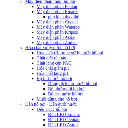
Máy điện phân muối hồ bơi
Máy điện phân Pentair
Máy điện phân Emaux
phụ kiện thay thế
Máy điện phân Crystal
Máy điện phân Waterco
Máy điện phân Kripsol
Máy điện phân Astral
Máy điện phân Zodiac
Hóa chất xử lý nước hồ bơi
Hóa chất Chlorine xử lý nước hồ bơi
Chất diệt rêu tảo
Chất lắng cặn PAC
Hóa chất giảm pH
Hóa chất tăng pH
Bộ thử nước hồ bơi
Dung dịch thử nước hồ bơi
Bút thử muối hồ bơi
Bộ test nước hồ bơi
Muối dùng cho hồ bơi
Đèn hồ bơi - Đèn dưới nước
Đèn LED hồ bơi
Đèn LED Emaux
Đèn LED Pentair
Đèn LED Astral