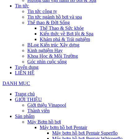
Hướng dẫn vận hành hồ bơi & Spa
Tin tức
Tin tức công ty
Tin tức ngành hồ bơi và spa
Thể thao & Đời Sống
Thể Thao & Sức khỏe
Kiến thức về Bơi lội & Spa
Khám phá & Trải nghiệm
BLog Kiến trúc Xây dựng
Kinh nghiệm Hay
Khoa Học & Môi Trường
Góc nhìn cuộc sống
Tuyển dụng
LIÊN HỆ
DANH MỤC
Trang chủ
GIỚI THIỆU
Giới thiệu Vinapool
Thành viên
Sản phẩm
Máy Bơm hồ bơi
Máy bơm hồ bơi Pentair
Máy bơm hồ bơi Pentair Superflo
Máy bơm hồ bơi Pentair Whisperflo