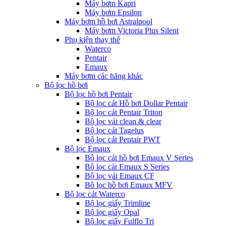
Máy bơm Kapri
Máy bơm Epsilon
Máy bơm hồ bơi Astralpool
Máy bơm Victoria Plus Silent
Phụ kiện thay thế
Waterco
Pentair
Emaux
Máy bơm các hãng khác
Bộ lọc hồ bơi
Bộ lọc hồ bơi Pentair
Bộ lọc cát Hồ bơi Dollar Pentair
Bộ lọc cát Pentair Triton
Bộ lọc vải clean & clear
Bộ lọc cát Tagelus
Bộ lọc cát Pentair PWT
Bộ lọc Emaux
Bộ lọc cát hồ bơi Emaux V Series
Bộ lọc cát Emaux S Series
Bộ lọc vải Emaux CF
Bô lọc hồ bơi Emaux MFV
Bộ lọc cát Waterco
Bộ lọc giấy Trimline
Bộ lọc giấy Opal
Bộ lọc giấy Fulflo Tri