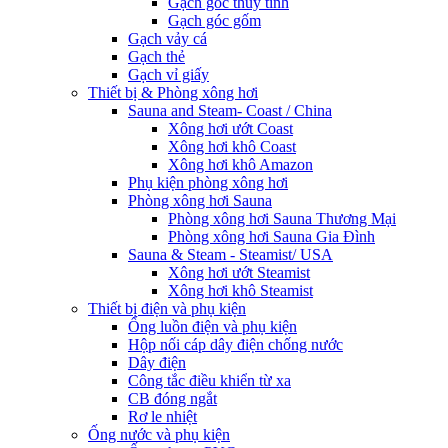
Gạch góc thủy tinh
Gạch góc gốm
Gạch vảy cá
Gạch thẻ
Gạch vỉ giấy
Thiết bị & Phòng xông hơi
Sauna and Steam- Coast / China
Xông hơi ướt Coast
Xông hơi khô Coast
Xông hơi khô Amazon
Phụ kiện phòng xông hơi
Phòng xông hơi Sauna
Phòng xông hơi Sauna Thương Mại
Phòng xông hơi Sauna Gia Đình
Sauna & Steam - Steamist/ USA
Xông hơi ướt Steamist
Xông hơi khô Steamist
Thiết bị điện và phụ kiện
Ống luồn điện và phụ kiện
Hộp nối cáp dây điện chống nước
Dây điện
Công tắc điều khiển từ xa
CB đóng ngắt
Rơ le nhiệt
Ống nước và phụ kiện