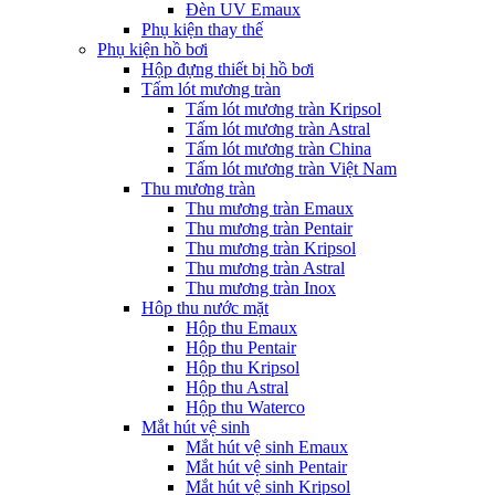
Đèn UV Emaux
Phụ kiện thay thế
Phụ kiện hồ bơi
Hộp đựng thiết bị hồ bơi
Tấm lót mương tràn
Tấm lót mương tràn Kripsol
Tấm lót mương tràn Astral
Tấm lót mương tràn China
Tấm lót mương tràn Việt Nam
Thu mương tràn
Thu mương tràn Emaux
Thu mương tràn Pentair
Thu mương tràn Kripsol
Thu mương tràn Astral
Thu mương tràn Inox
Hôp thu nước mặt
Hộp thu Emaux
Hộp thu Pentair
Hộp thu Kripsol
Hộp thu Astral
Hộp thu Waterco
Mắt hút vệ sinh
Mắt hút vệ sinh Emaux
Mắt hút vệ sinh Pentair
Mắt hút vệ sinh Kripsol