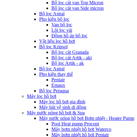
Bộ lọc cát van Top Micron
Bộ lọc cát van Side micron
Bộ lọc Astral
Phụ kiện bộ lọc
Van bộ lọc
Lõi lọc vải
Đồng hồ áp bộ lọc
Vật liệu lọc hồ bơi
Bộ lọc Kripsol
Bộ lọc cát Granada
Bộ lọc cát Artik - akt
Bộ lọc Artik - ak
Bộ lọc Astral
Phụ kiện thay thế
Pentair
Emaux
Bộ lọc Peraqua
Máy lọc hồ bơi
Máy lọc hồ bơi gia đình
Máy hút vệ sinh di động
Máy nước nóng hồ bơi & Spa
Máy nước nóng hồ bơi Bơm nhiệt - Heater Pump
Pool Heat pump Procopi
Máy bơm nhiệt hồ bơi Waterco
Máy bơm nhiệt hồ bơi Pentair