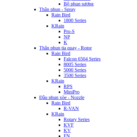
Bộ phun sương
Thân phun - Spray
Rain Bird
1800 Series
KRain
Pro-S
NP
K
Thân phun tia quay - Rotor
Rain Bird
Falcon 6504 Series
8005 Series
5000 Series
3500 Series
KRain
RPS
MiniPro
Đầu phun xòe - Nozzle
Rain Bird
R-VAN
KRain
Rotary Series
KVF
KV
FN