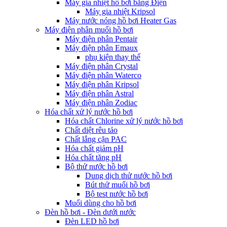
Máy gia nhiệt hồ bơi bằng Điện
Máy gia nhiệt Kripsol
Máy nước nóng hồ bơi Heater Gas
Máy điện phân muối hồ bơi
Máy điện phân Pentair
Máy điện phân Emaux
phụ kiện thay thế
Máy điện phân Crystal
Máy điện phân Waterco
Máy điện phân Kripsol
Máy điện phân Astral
Máy điện phân Zodiac
Hóa chất xử lý nước hồ bơi
Hóa chất Chlorine xử lý nước hồ bơi
Chất diệt rêu tảo
Chất lắng cặn PAC
Hóa chất giảm pH
Hóa chất tăng pH
Bộ thử nước hồ bơi
Dung dịch thử nước hồ bơi
Bút thử muối hồ bơi
Bộ test nước hồ bơi
Muối dùng cho hồ bơi
Đèn hồ bơi - Đèn dưới nước
Đèn LED hồ bơi