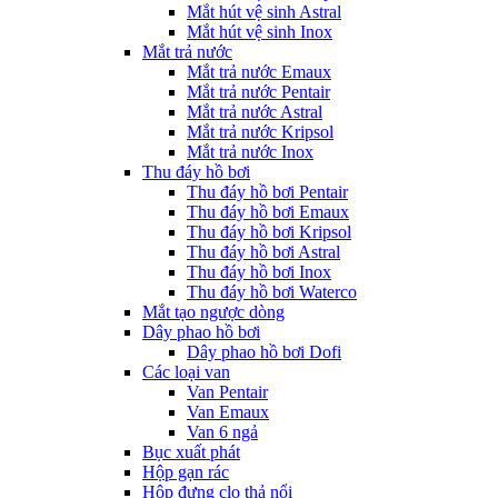
Mắt hút vệ sinh Astral
Mắt hút vệ sinh Inox
Mắt trả nước
Mắt trả nước Emaux
Mắt trả nước Pentair
Mắt trả nước Astral
Mắt trả nước Kripsol
Mắt trả nước Inox
Thu đáy hồ bơi
Thu đáy hồ bơi Pentair
Thu đáy hồ bơi Emaux
Thu đáy hồ bơi Kripsol
Thu đáy hồ bơi Astral
Thu đáy hồ bơi Inox
Thu đáy hồ bơi Waterco
Mắt tạo ngược dòng
Dây phao hồ bơi
Dây phao hồ bơi Dofi
Các loại van
Van Pentair
Van Emaux
Van 6 ngả
Bục xuất phát
Hộp gạn rác
Hộp đựng clo thả nổi