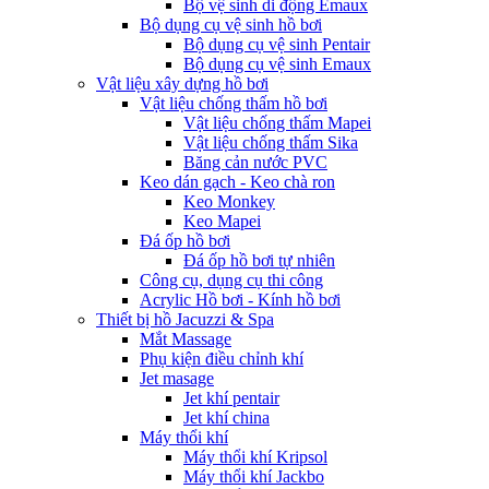
Bộ vệ sinh di động Emaux
Bộ dụng cụ vệ sinh hồ bơi
Bộ dụng cụ vệ sinh Pentair
Bộ dụng cụ vệ sinh Emaux
Vật liệu xây dựng hồ bơi
Vật liệu chống thấm hồ bơi
Vật liệu chống thấm Mapei
Vật liệu chống thấm Sika
Băng cản nước PVC
Keo dán gạch - Keo chà ron
Keo Monkey
Keo Mapei
Đá ốp hồ bơi
Đá ốp hồ bơi tự nhiên
Công cụ, dụng cụ thi công
Acrylic Hồ bơi - Kính hồ bơi
Thiết bị hồ Jacuzzi & Spa
Mắt Massage
Phụ kiện điều chỉnh khí
Jet masage
Jet khí pentair
Jet khí china
Máy thổi khí
Máy thổi khí Kripsol
Máy thổi khí Jackbo