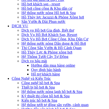
Hồ bơi khách sạn - resort
Hồ bơi công cộng & Khu dân cư
Hệ thống nước nóng Hồ bơi & Spa
Hồ Thủy lực Jacuzzi & Phòng Xông hơi
Sân Vườn & Đài Phun nước
DỊCH VỤ
Dịch vụ Hồ bơi Gia đình, Biệt thự
Dịch Vụ Hồ Bơi Khách Sạn, Resort
Dịch Vụ Hồ Bơi Công Cộng, Khu Dân Cư
Hệ thống nước nóng Dân dụng & Hồ Bơi
Thi Công Sân Vườn & Hồ Cảnh Quan
Hồ Thủy Lực & Phòng xông hơi
Hệ Thống Tưới Cây Tự Động
Dịch vụ hậu mãi
Hướng dẫn mua hàng online
Quy định bảo hành
Hỗ trợ khách hàng
Công Nghệ và Kiến Trúc
Công nghệ hồ bơi & Spa
Thiết bị hồ bơi & Spa
Hệ thống nước nóng lạnh hồ bơi & Spa
Kỹ thuật thi công hồ bơi & Spa
Kiến trúc hồ bơi & Spa
Hệ thống tưới tự động sân vườn, cảnh quan