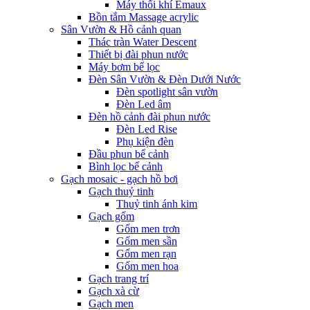
Máy thổi khí Emaux
Bồn tắm Massage acrylic
Sân Vườn & Hồ cảnh quan
Thác tràn Water Descent
Thiết bị đài phun nước
Máy bơm bể lọc
Đèn Sân Vườn & Đèn Dưới Nước
Đèn spotlight sân vườn
Đèn Led âm
Đèn hồ cảnh đài phun nước
Đèn Led Rise
Phụ kiện đèn
Đầu phun bể cảnh
Bình lọc bể cảnh
Gạch mosaic - gạch hồ bơi
Gạch thuỷ tinh
Thuỷ tinh ánh kim
Gạch gốm
Gốm men trơn
Gốm men sần
Gốm men rạn
Gốm men hoa
Gạch trang trí
Gạch xà cừ
Gạch men