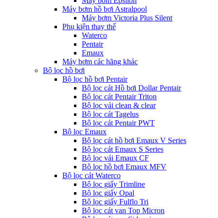
Máy bơm Epsilon
Máy bơm hồ bơi Astralpool
Máy bơm Victoria Plus Silent
Phụ kiện thay thế
Waterco
Pentair
Emaux
Máy bơm các hãng khác
Bộ lọc hồ bơi
Bộ lọc hồ bơi Pentair
Bộ lọc cát Hồ bơi Dollar Pentair
Bộ lọc cát Pentair Triton
Bộ lọc vải clean & clear
Bộ lọc cát Tagelus
Bộ lọc cát Pentair PWT
Bộ lọc Emaux
Bộ lọc cát hồ bơi Emaux V Series
Bộ lọc cát Emaux S Series
Bộ lọc vải Emaux CF
Bô lọc hồ bơi Emaux MFV
Bộ lọc cát Waterco
Bộ lọc giấy Trimline
Bộ lọc giấy Opal
Bộ lọc giấy Fulflo Tri
Bộ lọc cát van Top Micron