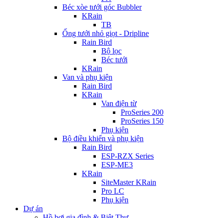
Béc xòe tưới góc Bubbler
KRain
TB
Ống tưới nhỏ giọt - Dripline
Rain Bird
Bộ lọc
Béc tưới
KRain
Van và phụ kiện
Rain Bird
KRain
Van điện từ
ProSeries 200
ProSeries 150
Phụ kiện
Bộ điều khiển và phụ kiện
Rain Bird
ESP-RZX Series
ESP-ME3
KRain
SiteMaster KRain
Pro LC
Phụ kiện
Dự án
Hồ bơi gia đình & Biệt Thự