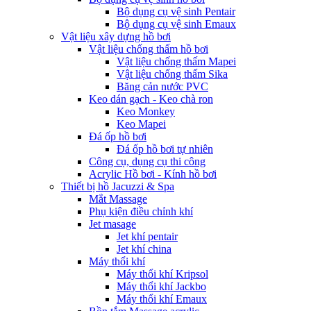
Bộ dụng cụ vệ sinh Pentair
Bộ dụng cụ vệ sinh Emaux
Vật liệu xây dựng hồ bơi
Vật liệu chống thấm hồ bơi
Vật liệu chống thấm Mapei
Vật liệu chống thấm Sika
Băng cản nước PVC
Keo dán gạch - Keo chà ron
Keo Monkey
Keo Mapei
Đá ốp hồ bơi
Đá ốp hồ bơi tự nhiên
Công cụ, dụng cụ thi công
Acrylic Hồ bơi - Kính hồ bơi
Thiết bị hồ Jacuzzi & Spa
Mắt Massage
Phụ kiện điều chỉnh khí
Jet masage
Jet khí pentair
Jet khí china
Máy thổi khí
Máy thổi khí Kripsol
Máy thổi khí Jackbo
Máy thổi khí Emaux