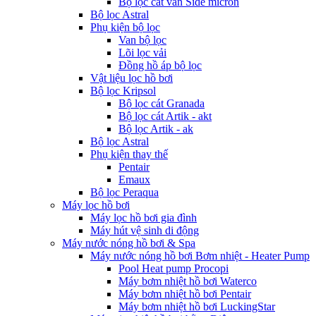
Bộ lọc cát van Side micron
Bộ lọc Astral
Phụ kiện bộ lọc
Van bộ lọc
Lõi lọc vải
Đồng hồ áp bộ lọc
Vật liệu lọc hồ bơi
Bộ lọc Kripsol
Bộ lọc cát Granada
Bộ lọc cát Artik - akt
Bộ lọc Artik - ak
Bộ lọc Astral
Phụ kiện thay thế
Pentair
Emaux
Bộ lọc Peraqua
Máy lọc hồ bơi
Máy lọc hồ bơi gia đình
Máy hút vệ sinh di động
Máy nước nóng hồ bơi & Spa
Máy nước nóng hồ bơi Bơm nhiệt - Heater Pump
Pool Heat pump Procopi
Máy bơm nhiệt hồ bơi Waterco
Máy bơm nhiệt hồ bơi Pentair
Máy bơm nhiệt hồ bơi LuckingStar