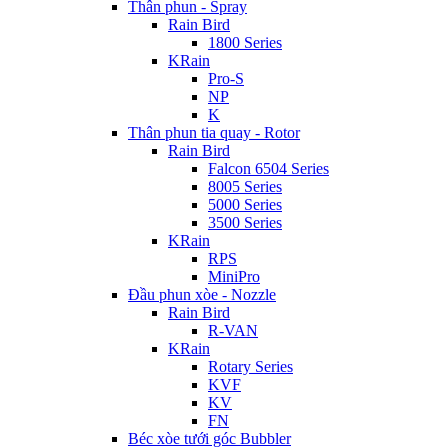
Thân phun - Spray
Rain Bird
1800 Series
KRain
Pro-S
NP
K
Thân phun tia quay - Rotor
Rain Bird
Falcon 6504 Series
8005 Series
5000 Series
3500 Series
KRain
RPS
MiniPro
Đầu phun xòe - Nozzle
Rain Bird
R-VAN
KRain
Rotary Series
KVF
KV
FN
Béc xòe tưới góc Bubbler