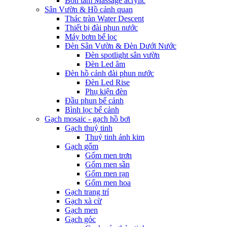
Bồn tắm Massage acrylic
Sân Vườn & Hồ cảnh quan
Thác tràn Water Descent
Thiết bị đài phun nước
Máy bơm bể lọc
Đèn Sân Vườn & Đèn Dưới Nước
Đèn spotlight sân vườn
Đèn Led âm
Đèn hồ cảnh đài phun nước
Đèn Led Rise
Phụ kiện đèn
Đầu phun bể cảnh
Bình lọc bể cảnh
Gạch mosaic - gạch hồ bơi
Gạch thuỷ tinh
Thuỷ tinh ánh kim
Gạch gốm
Gốm men trơn
Gốm men sần
Gốm men rạn
Gốm men hoa
Gạch trang trí
Gạch xà cừ
Gạch men
Gạch góc