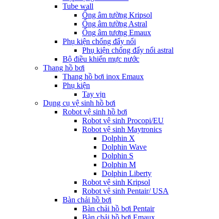
Tube wall
Ống âm tường Kripsol
Ống âm tường Astral
Ống âm tương Emaux
Phụ kiện chống đẩy nổi
Phụ kiện chống đẩy nổi astral
Bộ điều khiển mực nước
Thang hồ bơi
Thang hồ bơi inox Emaux
Phụ kiện
Tay vịn
Dụng cụ vệ sinh hồ bơi
Robot vệ sinh hồ bơi
Robot vệ sinh Procopi/EU
Robot vệ sinh Maytronics
Dolphin X
Dolphin Wave
Dolphin S
Dolphin M
Dolphin Liberty
Robot vệ sinh Kripsol
Robot vệ sinh Pentair/ USA
Bàn chải hồ bơi
Bàn chải hồ bơi Pentair
Bàn chải hồ bơi Emaux