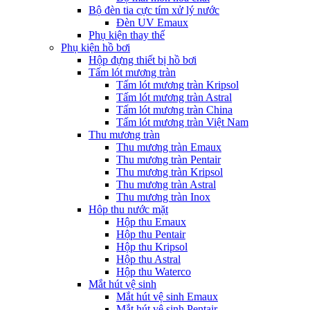
Bộ đèn tia cực tím xử lý nước
Đèn UV Emaux
Phụ kiện thay thế
Phụ kiện hồ bơi
Hộp đựng thiết bị hồ bơi
Tấm lót mương tràn
Tấm lót mương tràn Kripsol
Tấm lót mương tràn Astral
Tấm lót mương tràn China
Tấm lót mương tràn Việt Nam
Thu mương tràn
Thu mương tràn Emaux
Thu mương tràn Pentair
Thu mương tràn Kripsol
Thu mương tràn Astral
Thu mương tràn Inox
Hôp thu nước mặt
Hộp thu Emaux
Hộp thu Pentair
Hộp thu Kripsol
Hộp thu Astral
Hộp thu Waterco
Mắt hút vệ sinh
Mắt hút vệ sinh Emaux
Mắt hút vệ sinh Pentair