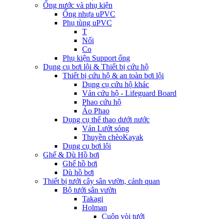
Ống nước và phụ kiện
Ống nhựa uPVC
Phụ tùng uPVC
T
Nối
Co
Phụ kiện Support ống
Dụng cụ bơi lội & Thiết bị cứu hộ
Thiết bị cứu hộ & an toàn bơi lội
Dụng cụ cứu hộ khác
Ván cứu hộ - Lifeguard Board
Phao cứu hộ
Áo Phao
Dụng cụ thể thao dưới nước
Ván Lướt sóng
Thuyền chèoKayak
Dụng cụ bơi lội
Ghế & Dù Hồ bơi
Ghế hồ bơi
Dù hồ bơi
Thiết bị tưới cây sân vườn, cảnh quan
Bộ tưới sân vườn
Takagi
Holman
Cuộn vòi tưới