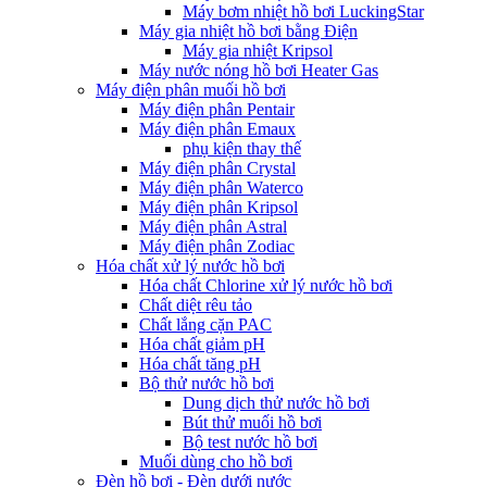
Máy bơm nhiệt hồ bơi LuckingStar
Máy gia nhiệt hồ bơi bằng Điện
Máy gia nhiệt Kripsol
Máy nước nóng hồ bơi Heater Gas
Máy điện phân muối hồ bơi
Máy điện phân Pentair
Máy điện phân Emaux
phụ kiện thay thế
Máy điện phân Crystal
Máy điện phân Waterco
Máy điện phân Kripsol
Máy điện phân Astral
Máy điện phân Zodiac
Hóa chất xử lý nước hồ bơi
Hóa chất Chlorine xử lý nước hồ bơi
Chất diệt rêu tảo
Chất lắng cặn PAC
Hóa chất giảm pH
Hóa chất tăng pH
Bộ thử nước hồ bơi
Dung dịch thử nước hồ bơi
Bút thử muối hồ bơi
Bộ test nước hồ bơi
Muối dùng cho hồ bơi
Đèn hồ bơi - Đèn dưới nước