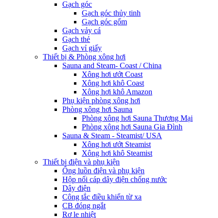
Gạch góc
Gạch góc thủy tinh
Gạch góc gốm
Gạch vảy cá
Gạch thẻ
Gạch vỉ giấy
Thiết bị & Phòng xông hơi
Sauna and Steam- Coast / China
Xông hơi ướt Coast
Xông hơi khô Coast
Xông hơi khô Amazon
Phụ kiện phòng xông hơi
Phòng xông hơi Sauna
Phòng xông hơi Sauna Thương Mại
Phòng xông hơi Sauna Gia Đình
Sauna & Steam - Steamist/ USA
Xông hơi ướt Steamist
Xông hơi khô Steamist
Thiết bị điện và phụ kiện
Ống luồn điện và phụ kiện
Hộp nối cáp dây điện chống nước
Dây điện
Công tắc điều khiển từ xa
CB đóng ngắt
Rơ le nhiệt