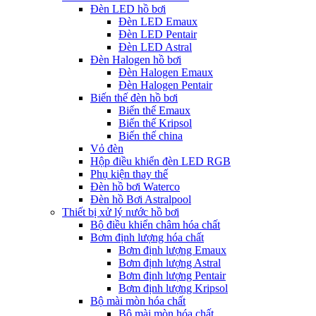
Đèn LED hồ bơi
Đèn LED Emaux
Đèn LED Pentair
Đèn LED Astral
Đèn Halogen hồ bơi
Đèn Halogen Emaux
Đèn Halogen Pentair
Biến thế đèn hồ bơi
Biến thế Emaux
Biến thế Kripsol
Biến thế china
Vỏ đèn
Hộp điều khiển đèn LED RGB
Phụ kiện thay thế
Đèn hồ bơi Waterco
Đèn hồ Bơi Astralpool
Thiết bị xử lý nước hồ bơi
Bộ điều khiển châm hóa chất
Bơm định lượng hóa chất
Bơm định lượng Emaux
Bơm định lượng Astral
Bơm định lượng Pentair
Bơm định lượng Kripsol
Bộ mài mòn hóa chất
Bộ mài mòn hóa chất