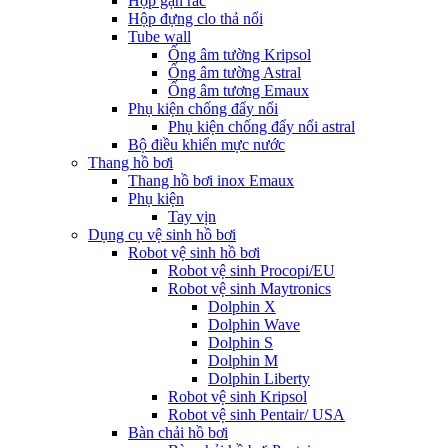
Hộp gạn rác
Hộp đựng clo thả nổi
Tube wall
Ống âm tường Kripsol
Ống âm tường Astral
Ống âm tương Emaux
Phụ kiện chống đẩy nổi
Phụ kiện chống đẩy nổi astral
Bộ điều khiển mực nước
Thang hồ bơi
Thang hồ bơi inox Emaux
Phụ kiện
Tay vịn
Dụng cụ vệ sinh hồ bơi
Robot vệ sinh hồ bơi
Robot vệ sinh Procopi/EU
Robot vệ sinh Maytronics
Dolphin X
Dolphin Wave
Dolphin S
Dolphin M
Dolphin Liberty
Robot vệ sinh Kripsol
Robot vệ sinh Pentair/ USA
Bàn chải hồ bơi