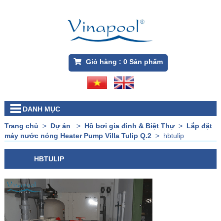
Giỏ hàng :
0
Sản phẩm
DANH MỤC
Trang chủ
>
Dự án
>
Hồ bơi gia đình & Biệt Thự
>
Lắp đặt
máy nước nóng Heater Pump Villa Tulip Q.2
>
hbtulip
HBTULIP