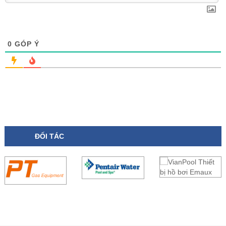
0
GÓP Ý
ĐỐI TÁC