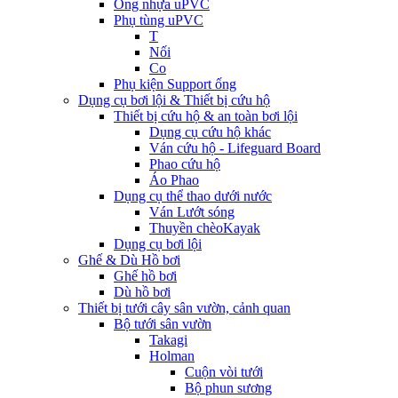
Ống nhựa uPVC
Phụ tùng uPVC
T
Nối
Co
Phụ kiện Support ống
Dụng cụ bơi lội & Thiết bị cứu hộ
Thiết bị cứu hộ & an toàn bơi lội
Dụng cụ cứu hộ khác
Ván cứu hộ - Lifeguard Board
Phao cứu hộ
Áo Phao
Dụng cụ thể thao dưới nước
Ván Lướt sóng
Thuyền chèoKayak
Dụng cụ bơi lội
Ghế & Dù Hồ bơi
Ghế hồ bơi
Dù hồ bơi
Thiết bị tưới cây sân vườn, cảnh quan
Bộ tưới sân vườn
Takagi
Holman
Cuộn vòi tưới
Bộ phun sương