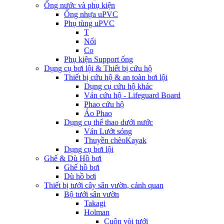
Ống nước và phụ kiện
Ống nhựa uPVC
Phụ tùng uPVC
T
Nối
Co
Phụ kiện Support ống
Dụng cụ bơi lội & Thiết bị cứu hộ
Thiết bị cứu hộ & an toàn bơi lội
Dụng cụ cứu hộ khác
Ván cứu hộ - Lifeguard Board
Phao cứu hộ
Áo Phao
Dụng cụ thể thao dưới nước
Ván Lướt sóng
Thuyền chèoKayak
Dụng cụ bơi lội
Ghế & Dù Hồ bơi
Ghế hồ bơi
Dù hồ bơi
Thiết bị tưới cây sân vườn, cảnh quan
Bộ tưới sân vườn
Takagi
Holman
Cuộn vòi tưới