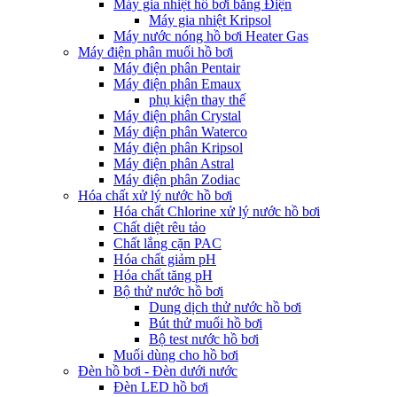
Máy gia nhiệt hồ bơi bằng Điện
Máy gia nhiệt Kripsol
Máy nước nóng hồ bơi Heater Gas
Máy điện phân muối hồ bơi
Máy điện phân Pentair
Máy điện phân Emaux
phụ kiện thay thế
Máy điện phân Crystal
Máy điện phân Waterco
Máy điện phân Kripsol
Máy điện phân Astral
Máy điện phân Zodiac
Hóa chất xử lý nước hồ bơi
Hóa chất Chlorine xử lý nước hồ bơi
Chất diệt rêu tảo
Chất lắng cặn PAC
Hóa chất giảm pH
Hóa chất tăng pH
Bộ thử nước hồ bơi
Dung dịch thử nước hồ bơi
Bút thử muối hồ bơi
Bộ test nước hồ bơi
Muối dùng cho hồ bơi
Đèn hồ bơi - Đèn dưới nước
Đèn LED hồ bơi