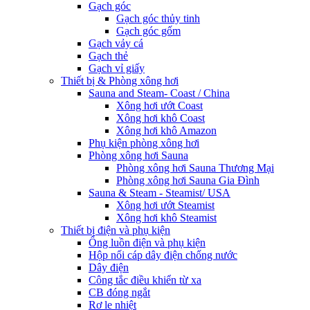
Gạch góc
Gạch góc thủy tinh
Gạch góc gốm
Gạch vảy cá
Gạch thẻ
Gạch vỉ giấy
Thiết bị & Phòng xông hơi
Sauna and Steam- Coast / China
Xông hơi ướt Coast
Xông hơi khô Coast
Xông hơi khô Amazon
Phụ kiện phòng xông hơi
Phòng xông hơi Sauna
Phòng xông hơi Sauna Thương Mại
Phòng xông hơi Sauna Gia Đình
Sauna & Steam - Steamist/ USA
Xông hơi ướt Steamist
Xông hơi khô Steamist
Thiết bị điện và phụ kiện
Ống luồn điện và phụ kiện
Hộp nối cáp dây điện chống nước
Dây điện
Công tắc điều khiển từ xa
CB đóng ngắt
Rơ le nhiệt