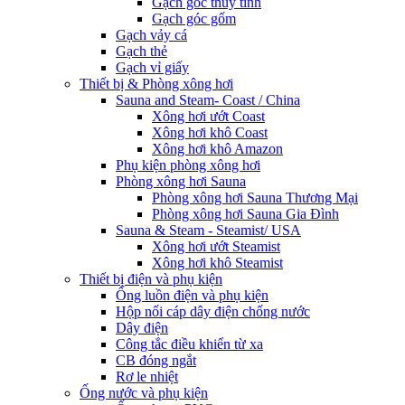
Gạch góc thủy tinh
Gạch góc gốm
Gạch vảy cá
Gạch thẻ
Gạch vỉ giấy
Thiết bị & Phòng xông hơi
Sauna and Steam- Coast / China
Xông hơi ướt Coast
Xông hơi khô Coast
Xông hơi khô Amazon
Phụ kiện phòng xông hơi
Phòng xông hơi Sauna
Phòng xông hơi Sauna Thương Mại
Phòng xông hơi Sauna Gia Đình
Sauna & Steam - Steamist/ USA
Xông hơi ướt Steamist
Xông hơi khô Steamist
Thiết bị điện và phụ kiện
Ống luồn điện và phụ kiện
Hộp nối cáp dây điện chống nước
Dây điện
Công tắc điều khiển từ xa
CB đóng ngắt
Rơ le nhiệt
Ống nước và phụ kiện