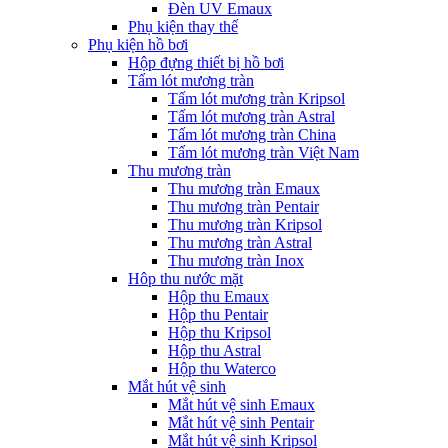
Đèn UV Emaux
Phụ kiện thay thế
Phụ kiện hồ bơi
Hộp đựng thiết bị hồ bơi
Tấm lót mương tràn
Tấm lót mương tràn Kripsol
Tấm lót mương tràn Astral
Tấm lót mương tràn China
Tấm lót mương tràn Việt Nam
Thu mương tràn
Thu mương tràn Emaux
Thu mương tràn Pentair
Thu mương tràn Kripsol
Thu mương tràn Astral
Thu mương tràn Inox
Hôp thu nước mặt
Hộp thu Emaux
Hộp thu Pentair
Hộp thu Kripsol
Hộp thu Astral
Hộp thu Waterco
Mắt hút vệ sinh
Mắt hút vệ sinh Emaux
Mắt hút vệ sinh Pentair
Mắt hút vệ sinh Kripsol