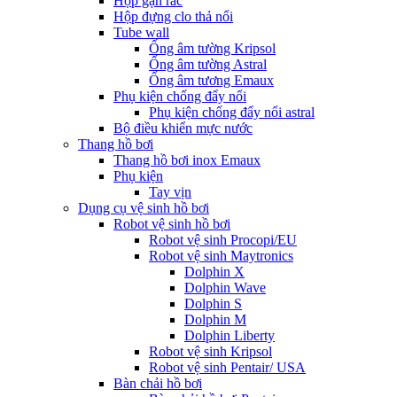
Hộp gạn rác
Hộp đựng clo thả nổi
Tube wall
Ống âm tường Kripsol
Ống âm tường Astral
Ống âm tương Emaux
Phụ kiện chống đẩy nổi
Phụ kiện chống đẩy nổi astral
Bộ điều khiển mực nước
Thang hồ bơi
Thang hồ bơi inox Emaux
Phụ kiện
Tay vịn
Dụng cụ vệ sinh hồ bơi
Robot vệ sinh hồ bơi
Robot vệ sinh Procopi/EU
Robot vệ sinh Maytronics
Dolphin X
Dolphin Wave
Dolphin S
Dolphin M
Dolphin Liberty
Robot vệ sinh Kripsol
Robot vệ sinh Pentair/ USA
Bàn chải hồ bơi