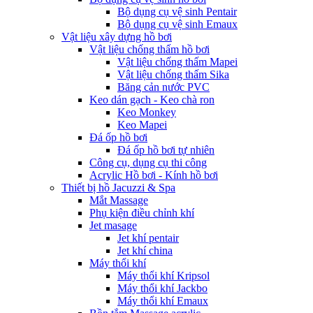
Bộ dụng cụ vệ sinh Pentair
Bộ dụng cụ vệ sinh Emaux
Vật liệu xây dựng hồ bơi
Vật liệu chống thấm hồ bơi
Vật liệu chống thấm Mapei
Vật liệu chống thấm Sika
Băng cản nước PVC
Keo dán gạch - Keo chà ron
Keo Monkey
Keo Mapei
Đá ốp hồ bơi
Đá ốp hồ bơi tự nhiên
Công cụ, dụng cụ thi công
Acrylic Hồ bơi - Kính hồ bơi
Thiết bị hồ Jacuzzi & Spa
Mắt Massage
Phụ kiện điều chỉnh khí
Jet masage
Jet khí pentair
Jet khí china
Máy thổi khí
Máy thổi khí Kripsol
Máy thổi khí Jackbo
Máy thổi khí Emaux