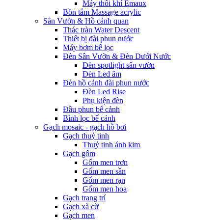
Máy thổi khí Emaux
Bồn tắm Massage acrylic
Sân Vườn & Hồ cảnh quan
Thác tràn Water Descent
Thiết bị đài phun nước
Máy bơm bể lọc
Đèn Sân Vườn & Đèn Dưới Nước
Đèn spotlight sân vườn
Đèn Led âm
Đèn hồ cảnh đài phun nước
Đèn Led Rise
Phụ kiện đèn
Đầu phun bể cảnh
Bình lọc bể cảnh
Gạch mosaic - gạch hồ bơi
Gạch thuỷ tinh
Thuỷ tinh ánh kim
Gạch gốm
Gốm men trơn
Gốm men sần
Gốm men rạn
Gốm men hoa
Gạch trang trí
Gạch xà cừ
Gạch men