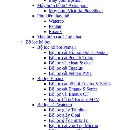
Máy bơm Epsilon
Máy bơm hồ bơi Astralpool
Máy bơm Victoria Plus Silent
Phụ kiện thay thế
Waterco
Pentair
Emaux
Máy bơm các hãng khác
Bộ lọc hồ bơi
Bộ lọc hồ bơi Pentair
Bộ lọc cát Hồ bơi Dollar Pentair
Bộ lọc cát Pentair Triton
Bộ lọc vải clean & clear
Bộ lọc cát Tagelus
Bộ lọc cát Pentair PWT
Bộ lọc Emaux
Bộ lọc cát hồ bơi Emaux V Series
Bộ lọc cát Emaux S Series
Bộ lọc vải Emaux CF
Bô lọc hồ bơi Emaux MFV
Bộ lọc cát Waterco
Bộ lọc giấy Trimline
Bộ lọc giấy Opal
Bộ lọc giấy Fulflo Tri
Bộ lọc cát van Top Micron