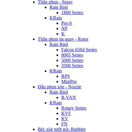
Thân phun - Spray
Rain Bird
1800 Series
KRain
Pro-S
NP
K
Thân phun tia quay - Rotor
Rain Bird
Falcon 6504 Series
8005 Series
5000 Series
3500 Series
KRain
RPS
MiniPro
Đầu phun xòe - Nozzle
Rain Bird
R-VAN
KRain
Rotary Series
KVF
KV
FN
Béc xòe tưới góc Bubbler