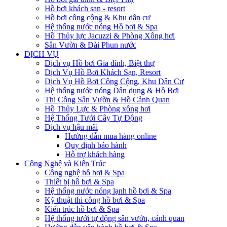
Hồ bơi khách sạn - resort
Hồ bơi công cộng & Khu dân cư
Hệ thống nước nóng Hồ bơi & Spa
Hồ Thủy lực Jacuzzi & Phòng Xông hơi
Sân Vườn & Đài Phun nước
DỊCH VỤ
Dịch vụ Hồ bơi Gia đình, Biệt thự
Dịch Vụ Hồ Bơi Khách Sạn, Resort
Dịch Vụ Hồ Bơi Công Cộng, Khu Dân Cư
Hệ thống nước nóng Dân dụng & Hồ Bơi
Thi Công Sân Vườn & Hồ Cảnh Quan
Hồ Thủy Lực & Phòng xông hơi
Hệ Thống Tưới Cây Tự Động
Dịch vụ hậu mãi
Hướng dẫn mua hàng online
Quy định bảo hành
Hỗ trợ khách hàng
Công Nghệ và Kiến Trúc
Công nghệ hồ bơi & Spa
Thiết bị hồ bơi & Spa
Hệ thống nước nóng lạnh hồ bơi & Spa
Kỹ thuật thi công hồ bơi & Spa
Kiến trúc hồ bơi & Spa
Hệ thống tưới tự động sân vườn, cảnh quan