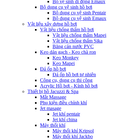
Bộ vệ sinh di động Emaux
Bộ dụng cụ vệ sinh hồ bơi
Bộ dụng cụ vệ sinh Pentair
Bộ dụng cụ vệ sinh Emaux
Vật liệu xây dựng hồ bơi
Vật liệu chống thấm hồ bơi
Vật liệu chống thấm Mapei
Vật liệu chống thấm Sika
Băng cản nước PVC
Keo dán gạch - Keo chà ron
Keo Monkey
Keo Mapei
Đá ốp hồ bơi
Đá ốp hồ bơi tự nhiên
Công cụ, dụng cụ thi công
Acrylic Hồ bơi - Kính hồ bơi
Thiết bị hồ Jacuzzi & Spa
Mắt Massage
Phụ kiện điều chỉnh khí
Jet masage
Jet khí pentair
Jet khí china
Máy thổi khí
Máy thổi khí Kripsol
Máy thổi khí Jackbo