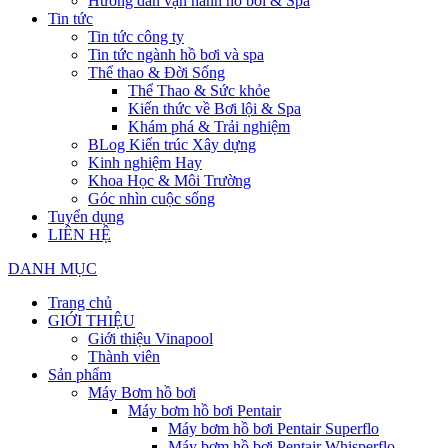
Hướng dẫn vận hành hồ bơi & Spa
Tin tức
Tin tức công ty
Tin tức ngành hồ bơi và spa
Thể thao & Đời Sống
Thể Thao & Sức khỏe
Kiến thức về Bơi lội & Spa
Khám phá & Trải nghiệm
BLog Kiến trúc Xây dựng
Kinh nghiệm Hay
Khoa Học & Môi Trường
Góc nhìn cuộc sống
Tuyển dụng
LIÊN HỆ
DANH MỤC
Trang chủ
GIỚI THIỆU
Giới thiệu Vinapool
Thành viên
Sản phẩm
Máy Bơm hồ bơi
Máy bơm hồ bơi Pentair
Máy bơm hồ bơi Pentair Superflo
Máy bơm hồ bơi Pentair Whisperflo