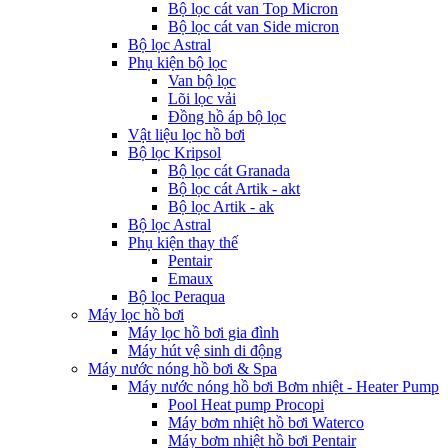
Bộ lọc cát van Top Micron
Bộ lọc cát van Side micron
Bộ lọc Astral
Phụ kiện bộ lọc
Van bộ lọc
Lõi lọc vải
Đồng hồ áp bộ lọc
Vật liệu lọc hồ bơi
Bộ lọc Kripsol
Bộ lọc cát Granada
Bộ lọc cát Artik - akt
Bộ lọc Artik - ak
Bộ lọc Astral
Phụ kiện thay thế
Pentair
Emaux
Bộ lọc Peraqua
Máy lọc hồ bơi
Máy lọc hồ bơi gia đình
Máy hút vệ sinh di động
Máy nước nóng hồ bơi & Spa
Máy nước nóng hồ bơi Bơm nhiệt - Heater Pump
Pool Heat pump Procopi
Máy bơm nhiệt hồ bơi Waterco
Máy bơm nhiệt hồ bơi Pentair