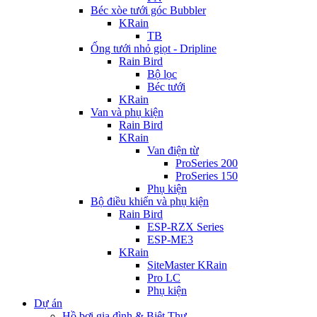
Béc xòe tưới góc Bubbler
KRain
TB
Ống tưới nhỏ giọt - Dripline
Rain Bird
Bộ lọc
Béc tưới
KRain
Van và phụ kiện
Rain Bird
KRain
Van điện từ
ProSeries 200
ProSeries 150
Phụ kiện
Bộ điều khiển và phụ kiện
Rain Bird
ESP-RZX Series
ESP-ME3
KRain
SiteMaster KRain
Pro LC
Phụ kiện
Dự án
Hồ bơi gia đình & Biệt Thự