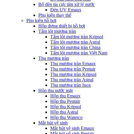
Bộ đèn tia cực tím xử lý nước
Đèn UV Emaux
Phụ kiện thay thế
Phụ kiện hồ bơi
Hộp đựng thiết bị hồ bơi
Tấm lót mương tràn
Tấm lót mương tràn Kripsol
Tấm lót mương tràn Astral
Tấm lót mương tràn China
Tấm lót mương tràn Việt Nam
Thu mương tràn
Thu mương tràn Emaux
Thu mương tràn Pentair
Thu mương tràn Kripsol
Thu mương tràn Astral
Thu mương tràn Inox
Hôp thu nước mặt
Hộp thu Emaux
Hộp thu Pentair
Hộp thu Kripsol
Hộp thu Astral
Hộp thu Waterco
Mắt hút vệ sinh
Mắt hút vệ sinh Emaux
Mắt hút vệ sinh Pentair