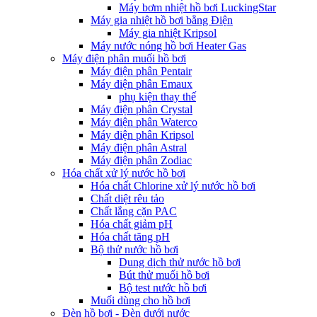
Máy bơm nhiệt hồ bơi LuckingStar
Máy gia nhiệt hồ bơi bằng Điện
Máy gia nhiệt Kripsol
Máy nước nóng hồ bơi Heater Gas
Máy điện phân muối hồ bơi
Máy điện phân Pentair
Máy điện phân Emaux
phụ kiện thay thế
Máy điện phân Crystal
Máy điện phân Waterco
Máy điện phân Kripsol
Máy điện phân Astral
Máy điện phân Zodiac
Hóa chất xử lý nước hồ bơi
Hóa chất Chlorine xử lý nước hồ bơi
Chất diệt rêu tảo
Chất lắng cặn PAC
Hóa chất giảm pH
Hóa chất tăng pH
Bộ thử nước hồ bơi
Dung dịch thử nước hồ bơi
Bút thử muối hồ bơi
Bộ test nước hồ bơi
Muối dùng cho hồ bơi
Đèn hồ bơi - Đèn dưới nước