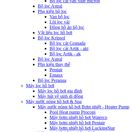
Bộ lọc cát van Side micron
Bộ lọc Astral
Phụ kiện bộ lọc
Van bộ lọc
Lõi lọc vải
Đồng hồ áp bộ lọc
Vật liệu lọc hồ bơi
Bộ lọc Kripsol
Bộ lọc cát Granada
Bộ lọc cát Artik - akt
Bộ lọc Artik - ak
Bộ lọc Astral
Phụ kiện thay thế
Pentair
Emaux
Bộ lọc Peraqua
Máy lọc hồ bơi
Máy lọc hồ bơi gia đình
Máy hút vệ sinh di động
Máy nước nóng hồ bơi & Spa
Máy nước nóng hồ bơi Bơm nhiệt - Heater Pump
Pool Heat pump Procopi
Máy bơm nhiệt hồ bơi Waterco
Máy bơm nhiệt hồ bơi Pentair
Máy bơm nhiệt hồ bơi LuckingStar