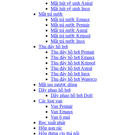
Mắt hút vệ sinh Astral
Mắt hút vệ sinh Inox
Mắt trả nước
Mắt trả nước Emaux
Mắt trả nước Pentair
Mắt trả nước Astral
Mắt trả nước Kripsol
Mắt trả nước Inox
Thu đáy hồ bơi
Thu đáy hồ bơi Pentair
Thu đáy hồ bơi Emaux
Thu đáy hồ bơi Kripsol
Thu đáy hồ bơi Astral
Thu đáy hồ bơi Inox
Thu đáy hồ bơi Waterco
Mắt tạo ngược dòng
Dây phao hồ bơi
Dây phao hồ bơi Dofi
Các loại van
Van Pentair
Van Emaux
Van 6 ngả
Bục xuất phát
Hộp gạn rác
Hộp đựng clo thả nổi