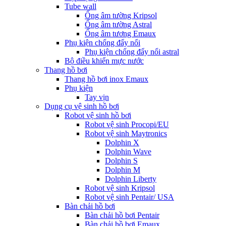
Tube wall
Ống âm tường Kripsol
Ống âm tường Astral
Ống âm tương Emaux
Phụ kiện chống đẩy nổi
Phụ kiện chống đẩy nổi astral
Bộ điều khiển mực nước
Thang hồ bơi
Thang hồ bơi inox Emaux
Phụ kiện
Tay vịn
Dụng cụ vệ sinh hồ bơi
Robot vệ sinh hồ bơi
Robot vệ sinh Procopi/EU
Robot vệ sinh Maytronics
Dolphin X
Dolphin Wave
Dolphin S
Dolphin M
Dolphin Liberty
Robot vệ sinh Kripsol
Robot vệ sinh Pentair/ USA
Bàn chải hồ bơi
Bàn chải hồ bơi Pentair
Bàn chải hồ bơi Emaux