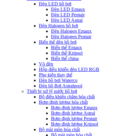
Đèn LED hồ bơi
Đèn LED Emaux
Đèn LED Pentair
Đèn LED Astral
Đèn Halogen hồ bơi
Đèn Halogen Emaux
Đèn Halogen Pentair
Biến thế đèn hồ bơi
Biến thế Emaux
Biến thế Kripsol
Biến thế china
Vỏ đèn
Hộp điều khiển đèn LED RGB
Phụ kiện thay thế
Đèn hồ bơi Waterco
Đèn hồ Bơi Astralpool
Thiết bị xử lý nước hồ bơi
Bộ điều khiển châm hóa chất
Bơm định lượng hóa chất
Bơm định lượng Emaux
Bơm định lượng Astral
Bơm định lượng Pentair
Bơm định lượng Kripsol
Bộ mài mòn hóa chất
Bộ mài mòn hóa chất