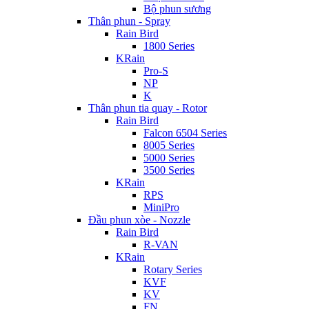
Bộ phun sương
Thân phun - Spray
Rain Bird
1800 Series
KRain
Pro-S
NP
K
Thân phun tia quay - Rotor
Rain Bird
Falcon 6504 Series
8005 Series
5000 Series
3500 Series
KRain
RPS
MiniPro
Đầu phun xòe - Nozzle
Rain Bird
R-VAN
KRain
Rotary Series
KVF
KV
FN