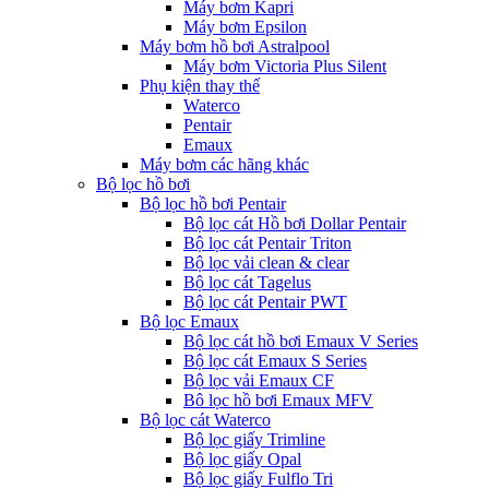
Máy bơm Kapri
Máy bơm Epsilon
Máy bơm hồ bơi Astralpool
Máy bơm Victoria Plus Silent
Phụ kiện thay thế
Waterco
Pentair
Emaux
Máy bơm các hãng khác
Bộ lọc hồ bơi
Bộ lọc hồ bơi Pentair
Bộ lọc cát Hồ bơi Dollar Pentair
Bộ lọc cát Pentair Triton
Bộ lọc vải clean & clear
Bộ lọc cát Tagelus
Bộ lọc cát Pentair PWT
Bộ lọc Emaux
Bộ lọc cát hồ bơi Emaux V Series
Bộ lọc cát Emaux S Series
Bộ lọc vải Emaux CF
Bô lọc hồ bơi Emaux MFV
Bộ lọc cát Waterco
Bộ lọc giấy Trimline
Bộ lọc giấy Opal
Bộ lọc giấy Fulflo Tri