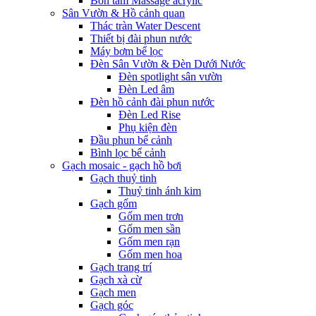
Bồn tắm Massage acrylic
Sân Vườn & Hồ cảnh quan
Thác tràn Water Descent
Thiết bị đài phun nước
Máy bơm bể lọc
Đèn Sân Vườn & Đèn Dưới Nước
Đèn spotlight sân vườn
Đèn Led âm
Đèn hồ cảnh đài phun nước
Đèn Led Rise
Phụ kiện đèn
Đầu phun bể cảnh
Bình lọc bể cảnh
Gạch mosaic - gạch hồ bơi
Gạch thuỷ tinh
Thuỷ tinh ánh kim
Gạch gốm
Gốm men trơn
Gốm men sần
Gốm men rạn
Gốm men hoa
Gạch trang trí
Gạch xà cừ
Gạch men
Gạch góc