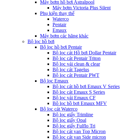
Máy bơm hồ bơi Astralpool
Máy bơm Victoria Plus Silent
Phụ kiện thay thế
Waterco
Pentair
Emaux
Máy bơm các hãng khác
Bộ lọc hồ bơi
Bộ lọc hồ bơi Pentair
Bộ lọc cát Hồ bơi Dollar Pentair
Bộ lọc cát Pentair Triton
Bộ lọc vải clean & clear
Bộ lọc cát Tagelus
Bộ lọc cát Pentair PWT
Bộ lọc Emaux
Bộ lọc cát hồ bơi Emaux V Series
Bộ lọc cát Emaux S Series
Bộ lọc vải Emaux CF
Bô lọc hồ bơi Emaux MFV
Bộ lọc cát Waterco
Bộ lọc giấy Trimline
Bộ lọc giấy Opal
Bộ lọc giấy Fulflo Tri
Bộ lọc cát van Top Micron
Bộ lọc cát van Side micron