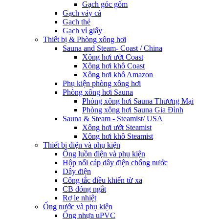
Gạch góc gốm
Gạch vảy cá
Gạch thẻ
Gạch vỉ giấy
Thiết bị & Phòng xông hơi
Sauna and Steam- Coast / China
Xông hơi ướt Coast
Xông hơi khô Coast
Xông hơi khô Amazon
Phụ kiện phòng xông hơi
Phòng xông hơi Sauna
Phòng xông hơi Sauna Thương Mại
Phòng xông hơi Sauna Gia Đình
Sauna & Steam - Steamist/ USA
Xông hơi ướt Steamist
Xông hơi khô Steamist
Thiết bị điện và phụ kiện
Ống luồn điện và phụ kiện
Hộp nối cáp dây điện chống nước
Dây điện
Công tắc điều khiển từ xa
CB đóng ngắt
Rơ le nhiệt
Ống nước và phụ kiện
Ống nhựa uPVC