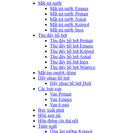
Mắt trả nước
Mắt trả nước Emaux
Mắt trả nước Pentair
Mắt trả nước Astral
Mắt trả nước Kripsol
Mắt trả nước Inox
Thu đáy hồ bơi
Thu đáy hồ bơi Pentair
Thu đáy hồ bơi Emaux
Thu đáy hồ bơi Kripsol
Thu đáy hồ bơi Astral
Thu đáy hồ bơi Inox
Thu đáy hồ bơi Waterco
Mắt tạo ngược dòng
Dây phao hồ bơi
Dây phao hồ bơi Dofi
Các loại van
Van Pentair
Van Emaux
Van 6 ngả
Bục xuất phát
Hộp gạn rác
Hộp đựng clo thả nổi
Tube wall
Ống âm tường Kripsol