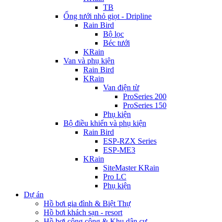
TB
Ống tưới nhỏ giọt - Dripline
Rain Bird
Bộ lọc
Béc tưới
KRain
Van và phụ kiện
Rain Bird
KRain
Van điện từ
ProSeries 200
ProSeries 150
Phụ kiện
Bộ điều khiển và phụ kiện
Rain Bird
ESP-RZX Series
ESP-ME3
KRain
SiteMaster KRain
Pro LC
Phụ kiện
Dự án
Hồ bơi gia đình & Biệt Thự
Hồ bơi khách sạn - resort
Hồ bơi công cộng & Khu dân cư