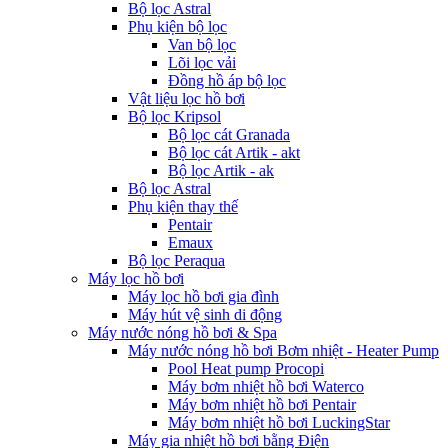
Bộ lọc Astral
Phụ kiện bộ lọc
Van bộ lọc
Lõi lọc vải
Đồng hồ áp bộ lọc
Vật liệu lọc hồ bơi
Bộ lọc Kripsol
Bộ lọc cát Granada
Bộ lọc cát Artik - akt
Bộ lọc Artik - ak
Bộ lọc Astral
Phụ kiện thay thế
Pentair
Emaux
Bộ lọc Peraqua
Máy lọc hồ bơi
Máy lọc hồ bơi gia đình
Máy hút vệ sinh di động
Máy nước nóng hồ bơi & Spa
Máy nước nóng hồ bơi Bơm nhiệt - Heater Pump
Pool Heat pump Procopi
Máy bơm nhiệt hồ bơi Waterco
Máy bơm nhiệt hồ bơi Pentair
Máy bơm nhiệt hồ bơi LuckingStar
Máy gia nhiệt hồ bơi bằng Điện