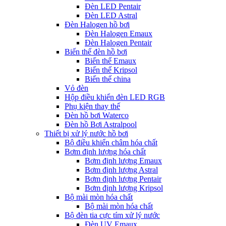
Đèn LED Pentair
Đèn LED Astral
Đèn Halogen hồ bơi
Đèn Halogen Emaux
Đèn Halogen Pentair
Biến thế đèn hồ bơi
Biến thế Emaux
Biến thế Kripsol
Biến thế china
Vỏ đèn
Hộp điều khiển đèn LED RGB
Phụ kiện thay thế
Đèn hồ bơi Waterco
Đèn hồ Bơi Astralpool
Thiết bị xử lý nước hồ bơi
Bộ điều khiển châm hóa chất
Bơm định lượng hóa chất
Bơm định lượng Emaux
Bơm định lượng Astral
Bơm định lượng Pentair
Bơm định lượng Kripsol
Bộ mài mòn hóa chất
Bộ mài mòn hóa chất
Bộ đèn tia cực tím xử lý nước
Đèn UV Emaux