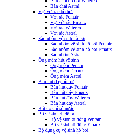
Bàn chải hồ bơi Waterco
Bàn chải Astral
Vợt vớt rác hồ bơi
Vợt rác Pentair
Vợt vớt rác Emaux
Vợt rác Waterco
Vợt rác Astral
Sào nhôm vệ sinh hồ bơi
Sào nhôm vệ sinh hồ bơi Pentair
Sào nhôm vệ sinh hồ bơi Emaux
Sào nhôm Astral
Ống mềm hút vệ sinh
Ống mềm Pentair
Ống mềm Emaux
Ống mềm Astral
Bàn hút đáy hồ bơi
Bàn hút đáy Pentair
Bàn hút đáy Emaux
Bàn hút đáy Waterco
Bàn hút đáy Astral
Bút đo chỉ số nước
Bộ vệ sinh di động
Bộ vệ sinh di động Pentair
Bộ vệ sinh di động Emaux
Bộ dụng cụ vệ sinh hồ bơi