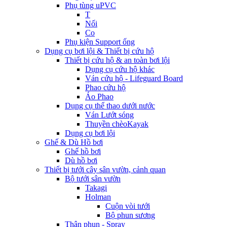
Phụ tùng uPVC
T
Nối
Co
Phụ kiện Support ống
Dụng cụ bơi lội & Thiết bị cứu hộ
Thiết bị cứu hộ & an toàn bơi lội
Dụng cụ cứu hộ khác
Ván cứu hộ - Lifeguard Board
Phao cứu hộ
Áo Phao
Dụng cụ thể thao dưới nước
Ván Lướt sóng
Thuyền chèoKayak
Dụng cụ bơi lội
Ghế & Dù Hồ bơi
Ghế hồ bơi
Dù hồ bơi
Thiết bị tưới cây sân vườn, cảnh quan
Bộ tưới sân vườn
Takagi
Holman
Cuộn vòi tưới
Bộ phun sương
Thân phun - Spray