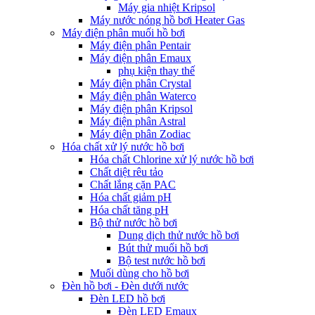
Máy gia nhiệt Kripsol
Máy nước nóng hồ bơi Heater Gas
Máy điện phân muối hồ bơi
Máy điện phân Pentair
Máy điện phân Emaux
phụ kiện thay thế
Máy điện phân Crystal
Máy điện phân Waterco
Máy điện phân Kripsol
Máy điện phân Astral
Máy điện phân Zodiac
Hóa chất xử lý nước hồ bơi
Hóa chất Chlorine xử lý nước hồ bơi
Chất diệt rêu tảo
Chất lắng cặn PAC
Hóa chất giảm pH
Hóa chất tăng pH
Bộ thử nước hồ bơi
Dung dịch thử nước hồ bơi
Bút thử muối hồ bơi
Bộ test nước hồ bơi
Muối dùng cho hồ bơi
Đèn hồ bơi - Đèn dưới nước
Đèn LED hồ bơi
Đèn LED Emaux