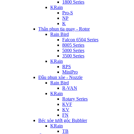
1800 Series
KRain
Pro-S
NP
K
Thân phun tia quay - Rotor
Rain Bird
Falcon 6504 Series
8005 Series
5000 Series
3500 Series
KRain
RPS
MiniPro
Đầu phun xòe - Nozzle
Rain Bird
R-VAN
KRain
Rotary Series
KVF
KV
FN
Béc xòe tưới góc Bubbler
KRain
TB