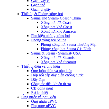
Gạch vảy cá
Gạch thẻ
Gạch vỉ giấy
Thiết bị & Phòng xông hơi
Sauna and Steam- Coast / China
Xông hơi ướt Coast
Xông hơi khô Coast
Xông hơi khô Amazon
Phụ kiện phòng xông hơi
Phòng xông hơi Sauna
Phòng xông hơi Sauna Thương Mại
Phòng xông hơi Sauna Gia Đình
Sauna & Steam - Steamist/ USA
Xông hơi ướt Steamist
Xông hơi khô Steamist
Thiết bị điện và phụ kiện
Ống luồn điện và phụ kiện
Hộp nối cáp dây điện chống nước
Dây điện
Công tắc điều khiển từ xa
CB đóng ngắt
Rơ le nhiệt
Ống nước và phụ kiện
Ống nhựa uPVC
Phụ tùng uPVC