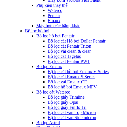
Máy bơm Victoria Plus Silent
Phụ kiện thay thế
Waterco
Pentair
Emaux
Máy bơm các hãng khác
Bộ lọc hồ bơi
Bộ lọc hồ bơi Pentair
Bộ lọc cát Hồ bơi Dollar Pentair
Bộ lọc cát Pentair Triton
Bộ lọc vải clean & clear
Bộ lọc cát Tagelus
Bộ lọc cát Pentair PWT
Bộ lọc Emaux
Bộ lọc cát hồ bơi Emaux V Series
Bộ lọc cát Emaux S Series
Bộ lọc vải Emaux CF
Bô lọc hồ bơi Emaux MFV
Bộ lọc cát Waterco
Bộ lọc giấy Trimline
Bộ lọc giấy Opal
Bộ lọc giấy Fulflo Tri
Bộ lọc cát van Top Micron
Bộ lọc cát van Side micron
Bộ lọc Astral