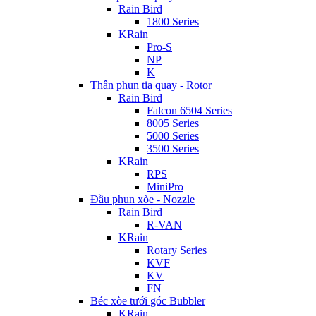
Rain Bird
1800 Series
KRain
Pro-S
NP
K
Thân phun tia quay - Rotor
Rain Bird
Falcon 6504 Series
8005 Series
5000 Series
3500 Series
KRain
RPS
MiniPro
Đầu phun xòe - Nozzle
Rain Bird
R-VAN
KRain
Rotary Series
KVF
KV
FN
Béc xòe tưới góc Bubbler
KRain