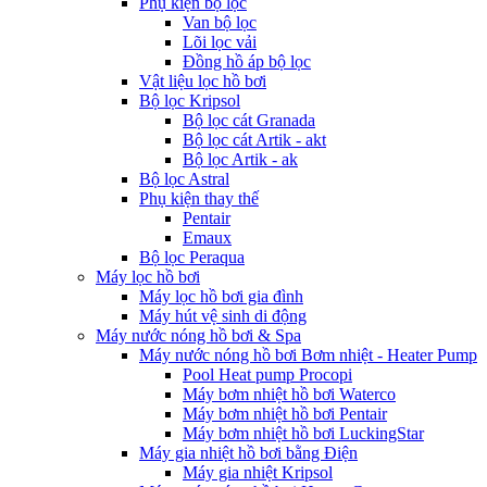
Phụ kiện bộ lọc
Van bộ lọc
Lõi lọc vải
Đồng hồ áp bộ lọc
Vật liệu lọc hồ bơi
Bộ lọc Kripsol
Bộ lọc cát Granada
Bộ lọc cát Artik - akt
Bộ lọc Artik - ak
Bộ lọc Astral
Phụ kiện thay thế
Pentair
Emaux
Bộ lọc Peraqua
Máy lọc hồ bơi
Máy lọc hồ bơi gia đình
Máy hút vệ sinh di động
Máy nước nóng hồ bơi & Spa
Máy nước nóng hồ bơi Bơm nhiệt - Heater Pump
Pool Heat pump Procopi
Máy bơm nhiệt hồ bơi Waterco
Máy bơm nhiệt hồ bơi Pentair
Máy bơm nhiệt hồ bơi LuckingStar
Máy gia nhiệt hồ bơi bằng Điện
Máy gia nhiệt Kripsol