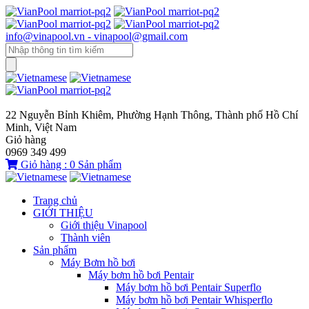
info@vinapool.vn - vinapool@gmail.com
22 Nguyễn Bỉnh Khiêm, Phường Hạnh Thông, Thành phố Hồ Chí
Minh, Việt Nam
Giỏ hàng
0969 349 499
Giỏ hàng :
0
Sản phẩm
Trang chủ
GIỚI THIỆU
Giới thiệu Vinapool
Thành viên
Sản phẩm
Máy Bơm hồ bơi
Máy bơm hồ bơi Pentair
Máy bơm hồ bơi Pentair Superflo
Máy bơm hồ bơi Pentair Whisperflo