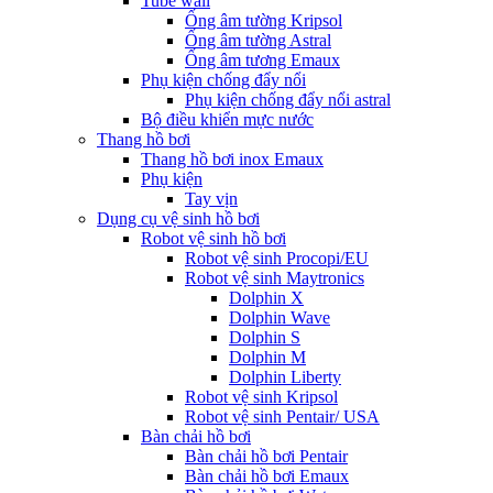
Tube wall
Ống âm tường Kripsol
Ống âm tường Astral
Ống âm tương Emaux
Phụ kiện chống đẩy nổi
Phụ kiện chống đẩy nổi astral
Bộ điều khiển mực nước
Thang hồ bơi
Thang hồ bơi inox Emaux
Phụ kiện
Tay vịn
Dụng cụ vệ sinh hồ bơi
Robot vệ sinh hồ bơi
Robot vệ sinh Procopi/EU
Robot vệ sinh Maytronics
Dolphin X
Dolphin Wave
Dolphin S
Dolphin M
Dolphin Liberty
Robot vệ sinh Kripsol
Robot vệ sinh Pentair/ USA
Bàn chải hồ bơi
Bàn chải hồ bơi Pentair
Bàn chải hồ bơi Emaux