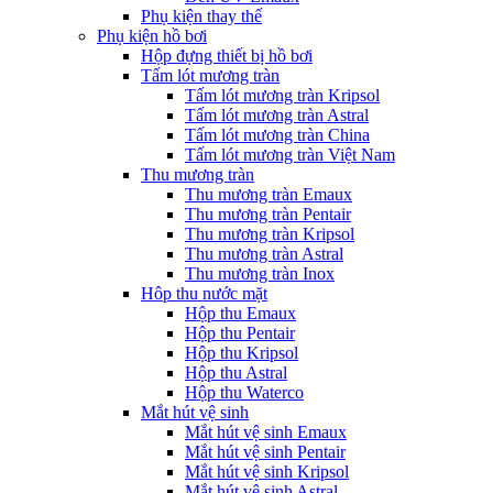
Phụ kiện thay thế
Phụ kiện hồ bơi
Hộp đựng thiết bị hồ bơi
Tấm lót mương tràn
Tấm lót mương tràn Kripsol
Tấm lót mương tràn Astral
Tấm lót mương tràn China
Tấm lót mương tràn Việt Nam
Thu mương tràn
Thu mương tràn Emaux
Thu mương tràn Pentair
Thu mương tràn Kripsol
Thu mương tràn Astral
Thu mương tràn Inox
Hôp thu nước mặt
Hộp thu Emaux
Hộp thu Pentair
Hộp thu Kripsol
Hộp thu Astral
Hộp thu Waterco
Mắt hút vệ sinh
Mắt hút vệ sinh Emaux
Mắt hút vệ sinh Pentair
Mắt hút vệ sinh Kripsol
Mắt hút vệ sinh Astral