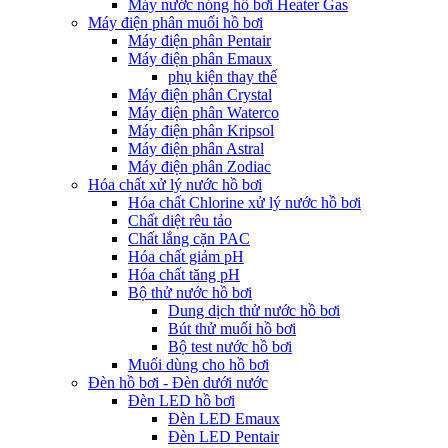
Máy nước nóng hồ bơi Heater Gas
Máy điện phân muối hồ bơi
Máy điện phân Pentair
Máy điện phân Emaux
phụ kiện thay thế
Máy điện phân Crystal
Máy điện phân Waterco
Máy điện phân Kripsol
Máy điện phân Astral
Máy điện phân Zodiac
Hóa chất xử lý nước hồ bơi
Hóa chất Chlorine xử lý nước hồ bơi
Chất diệt rêu tảo
Chất lắng cặn PAC
Hóa chất giảm pH
Hóa chất tăng pH
Bộ thử nước hồ bơi
Dung dịch thử nước hồ bơi
Bút thử muối hồ bơi
Bộ test nước hồ bơi
Muối dùng cho hồ bơi
Đèn hồ bơi - Đèn dưới nước
Đèn LED hồ bơi
Đèn LED Emaux
Đèn LED Pentair