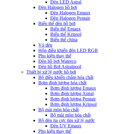
Đèn LED Astral
Đèn Halogen hồ bơi
Đèn Halogen Emaux
Đèn Halogen Pentair
Biến thế đèn hồ bơi
Biến thế Emaux
Biến thế Kripsol
Biến thế china
Vỏ đèn
Hộp điều khiển đèn LED RGB
Phụ kiện thay thế
Đèn hồ bơi Waterco
Đèn hồ Bơi Astralpool
Thiết bị xử lý nước hồ bơi
Bộ điều khiển châm hóa chất
Bơm định lượng hóa chất
Bơm định lượng Emaux
Bơm định lượng Astral
Bơm định lượng Pentair
Bơm định lượng Kripsol
Bộ mài mòn hóa chất
Bộ mài mòn hóa chất
Bộ đèn tia cực tím xử lý nước
Đèn UV Emaux
Phụ kiện thay thế