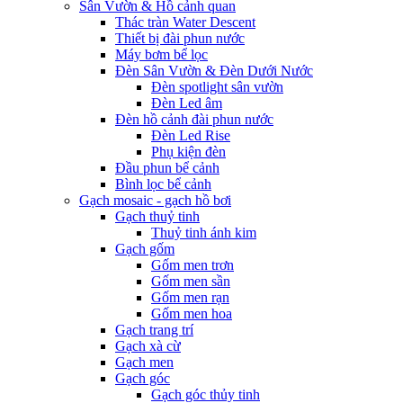
Sân Vườn & Hồ cảnh quan
Thác tràn Water Descent
Thiết bị đài phun nước
Máy bơm bể lọc
Đèn Sân Vườn & Đèn Dưới Nước
Đèn spotlight sân vườn
Đèn Led âm
Đèn hồ cảnh đài phun nước
Đèn Led Rise
Phụ kiện đèn
Đầu phun bể cảnh
Bình lọc bể cảnh
Gạch mosaic - gạch hồ bơi
Gạch thuỷ tinh
Thuỷ tinh ánh kim
Gạch gốm
Gốm men trơn
Gốm men sần
Gốm men rạn
Gốm men hoa
Gạch trang trí
Gạch xà cừ
Gạch men
Gạch góc
Gạch góc thủy tinh