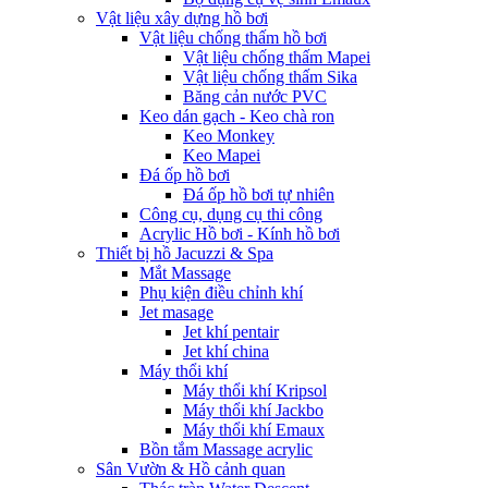
Vật liệu xây dựng hồ bơi
Vật liệu chống thấm hồ bơi
Vật liệu chống thấm Mapei
Vật liệu chống thấm Sika
Băng cản nước PVC
Keo dán gạch - Keo chà ron
Keo Monkey
Keo Mapei
Đá ốp hồ bơi
Đá ốp hồ bơi tự nhiên
Công cụ, dụng cụ thi công
Acrylic Hồ bơi - Kính hồ bơi
Thiết bị hồ Jacuzzi & Spa
Mắt Massage
Phụ kiện điều chỉnh khí
Jet masage
Jet khí pentair
Jet khí china
Máy thổi khí
Máy thổi khí Kripsol
Máy thổi khí Jackbo
Máy thổi khí Emaux
Bồn tắm Massage acrylic
Sân Vườn & Hồ cảnh quan