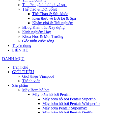
Tin tức công ty
Tin tức ngành hồ bơi và spa
Thể thao & Đời Sống
Thể Thao & Sức khỏe
Kiến thức về Bơi lội & Spa
Khám phá & Trải nghiệm
BLog Kiến trúc Xây dựng
Kinh nghiệm Hay
Khoa Học & Môi Trường
Góc nhìn cuộc sống
Tuyển dụng
LIÊN HỆ
DANH MỤC
Trang chủ
GIỚI THIỆU
Giới thiệu Vinapool
Thành viên
Sản phẩm
Máy Bơm hồ bơi
Máy bơm hồ bơi Pentair
Máy bơm hồ bơi Pentair Superflo
Máy bơm hồ bơi Pentair Whisperflo
Máy bơm Pentair Supermax
Máy bơm hồ bơi Pentair Optiflo