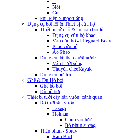
T
Nối
Co
Phụ kiện Support ống
Dụng cụ bơi lội & Thiết bị cứu hộ
Thiết bị cứu hộ & an toàn bơi lội
Dụng cụ cứu hộ khác
Ván cứu hộ - Lifeguard Board
Phao cứu hộ
Áo Phao
Dụng cụ thể thao dưới nước
Ván Lướt sóng
Thuyền chèoKayak
Dụng cụ bơi lội
Ghế & Dù Hồ bơi
Ghế hồ bơi
Dù hồ bơi
Thiết bị tưới cây sân vườn, cảnh quan
Bộ tưới sân vườn
Takagi
Holman
Cuộn vòi tưới
Bộ phun sương
Thân phun - Spray
Rain Bird