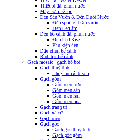
Thác tràn Water Descent
Thiết bị đài phun nước
Máy bơm bể lọc
Đèn Sân Vườn & Đèn Dưới Nước
Đèn spotlight sân vườn
Đèn Led âm
Đèn hồ cảnh đài phun nước
Đèn Led Rise
Phụ kiện đèn
Đầu phun bể cảnh
Bình lọc bể cảnh
Gạch mosaic - gạch hồ bơi
Gạch thuỷ tinh
Thuỷ tinh ánh kim
Gạch gốm
Gốm men trơn
Gốm men sần
Gốm men rạn
Gốm men hoa
Gạch trang trí
Gạch xà cừ
Gạch men
Gạch góc
Gạch góc thủy tinh
Gạch góc gốm