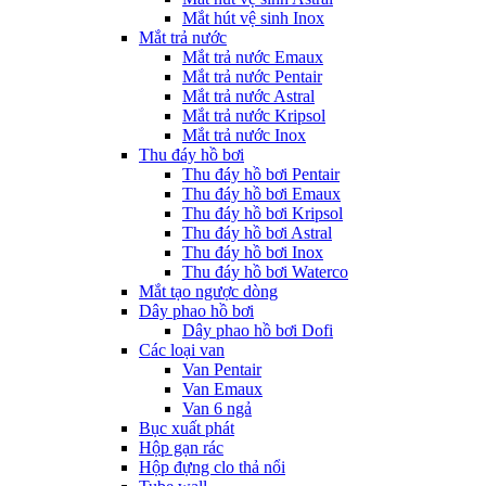
Mắt hút vệ sinh Inox
Mắt trả nước
Mắt trả nước Emaux
Mắt trả nước Pentair
Mắt trả nước Astral
Mắt trả nước Kripsol
Mắt trả nước Inox
Thu đáy hồ bơi
Thu đáy hồ bơi Pentair
Thu đáy hồ bơi Emaux
Thu đáy hồ bơi Kripsol
Thu đáy hồ bơi Astral
Thu đáy hồ bơi Inox
Thu đáy hồ bơi Waterco
Mắt tạo ngược dòng
Dây phao hồ bơi
Dây phao hồ bơi Dofi
Các loại van
Van Pentair
Van Emaux
Van 6 ngả
Bục xuất phát
Hộp gạn rác
Hộp đựng clo thả nổi