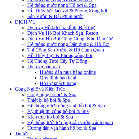
Hệ thống nước nóng Hồ bơi & Spa
Hồ Thủy lực Jacuzzi & Phòng Xông hơi
Sân Vườn & Đài Phun nước
DỊCH VỤ
Dịch vụ Hồ bơi Gia đình, Biệt thự
Dịch Vụ Hồ Bơi Khách Sạn, Resort
Dịch Vụ Hồ Bơi Công Cộng, Khu Dân Cư
Hệ thống nước nóng Dân dụng & Hồ Bơi
Thi Công Sân Vườn & Hồ Cảnh Quan
Hồ Thủy Lực & Phòng xông hơi
Hệ Thống Tưới Cây Tự Động
Dịch vụ hậu mãi
Hướng dẫn mua hàng online
Quy định bảo hành
Hỗ trợ khách hàng
Công Nghệ và Kiến Trúc
Công nghệ hồ bơi & Spa
Thiết bị hồ bơi & Spa
Hệ thống nước nóng lạnh hồ bơi & Spa
Kỹ thuật thi công hồ bơi & Spa
Kiến trúc hồ bơi & Spa
Hệ thống tưới tự động sân vườn, cảnh quan
Hướng dẫn vận hành hồ bơi & Spa
Tin tức