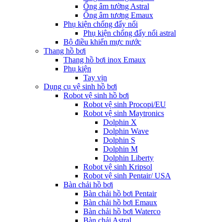
Ống âm tường Astral
Ống âm tương Emaux
Phụ kiện chống đẩy nổi
Phụ kiện chống đẩy nổi astral
Bộ điều khiển mực nước
Thang hồ bơi
Thang hồ bơi inox Emaux
Phụ kiện
Tay vịn
Dụng cụ vệ sinh hồ bơi
Robot vệ sinh hồ bơi
Robot vệ sinh Procopi/EU
Robot vệ sinh Maytronics
Dolphin X
Dolphin Wave
Dolphin S
Dolphin M
Dolphin Liberty
Robot vệ sinh Kripsol
Robot vệ sinh Pentair/ USA
Bàn chải hồ bơi
Bàn chải hồ bơi Pentair
Bàn chải hồ bơi Emaux
Bàn chải hồ bơi Waterco
Bàn chải Astral