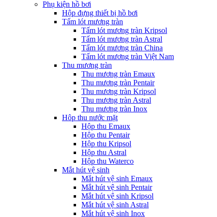
Phụ kiện hồ bơi
Hộp đựng thiết bị hồ bơi
Tấm lót mương tràn
Tấm lót mương tràn Kripsol
Tấm lót mương tràn Astral
Tấm lót mương tràn China
Tấm lót mương tràn Việt Nam
Thu mương tràn
Thu mương tràn Emaux
Thu mương tràn Pentair
Thu mương tràn Kripsol
Thu mương tràn Astral
Thu mương tràn Inox
Hôp thu nước mặt
Hộp thu Emaux
Hộp thu Pentair
Hộp thu Kripsol
Hộp thu Astral
Hộp thu Waterco
Mắt hút vệ sinh
Mắt hút vệ sinh Emaux
Mắt hút vệ sinh Pentair
Mắt hút vệ sinh Kripsol
Mắt hút vệ sinh Astral
Mắt hút vệ sinh Inox