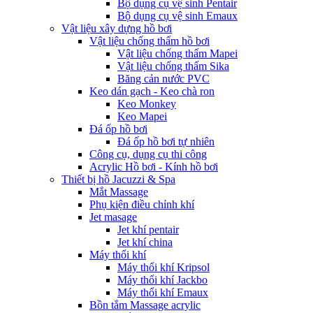
Bộ dụng cụ vệ sinh Pentair
Bộ dụng cụ vệ sinh Emaux
Vật liệu xây dựng hồ bơi
Vật liệu chống thấm hồ bơi
Vật liệu chống thấm Mapei
Vật liệu chống thấm Sika
Băng cản nước PVC
Keo dán gạch - Keo chà ron
Keo Monkey
Keo Mapei
Đá ốp hồ bơi
Đá ốp hồ bơi tự nhiên
Công cụ, dụng cụ thi công
Acrylic Hồ bơi - Kính hồ bơi
Thiết bị hồ Jacuzzi & Spa
Mắt Massage
Phụ kiện điều chỉnh khí
Jet masage
Jet khí pentair
Jet khí china
Máy thổi khí
Máy thổi khí Kripsol
Máy thổi khí Jackbo
Máy thổi khí Emaux
Bồn tắm Massage acrylic