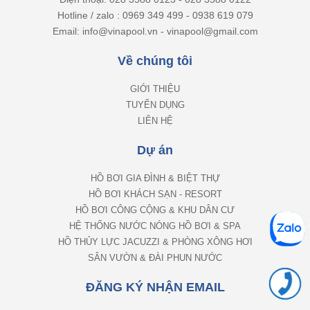
Hotline / zalo : 0969 349 499 - 0938 619 079
Email: info@vinapool.vn - vinapool@gmail.com
Về chúng tôi
GIỚI THIỆU
TUYỂN DỤNG
LIÊN HỆ
Dự án
HỒ BƠI GIA ĐÌNH & BIỆT THỰ
HỒ BƠI KHÁCH SẠN - RESORT
HỒ BƠI CÔNG CỘNG & KHU DÂN CƯ
HỆ THỐNG NƯỚC NÓNG HỒ BƠI & SPA
HỒ THỦY LỰC JACUZZI & PHÒNG XÔNG HƠI
SÂN VƯỜN & ĐÀI PHUN NƯỚC
ĐĂNG KÝ NHẬN EMAIL