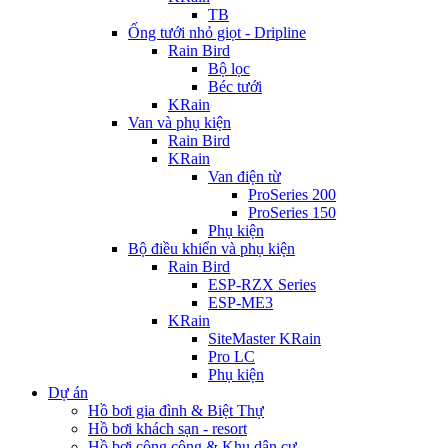
TB
Ống tưới nhỏ giọt - Dripline
Rain Bird
Bộ lọc
Béc tưới
KRain
Van và phụ kiện
Rain Bird
KRain
Van điện từ
ProSeries 200
ProSeries 150
Phụ kiện
Bộ điều khiển và phụ kiện
Rain Bird
ESP-RZX Series
ESP-ME3
KRain
SiteMaster KRain
Pro LC
Phụ kiện
Dự án
Hồ bơi gia đình & Biệt Thự
Hồ bơi khách sạn - resort
Hồ bơi công cộng & Khu dân cư