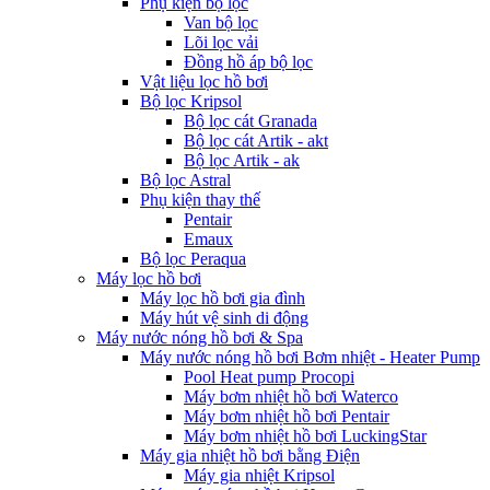
Phụ kiện bộ lọc
Van bộ lọc
Lõi lọc vải
Đồng hồ áp bộ lọc
Vật liệu lọc hồ bơi
Bộ lọc Kripsol
Bộ lọc cát Granada
Bộ lọc cát Artik - akt
Bộ lọc Artik - ak
Bộ lọc Astral
Phụ kiện thay thế
Pentair
Emaux
Bộ lọc Peraqua
Máy lọc hồ bơi
Máy lọc hồ bơi gia đình
Máy hút vệ sinh di động
Máy nước nóng hồ bơi & Spa
Máy nước nóng hồ bơi Bơm nhiệt - Heater Pump
Pool Heat pump Procopi
Máy bơm nhiệt hồ bơi Waterco
Máy bơm nhiệt hồ bơi Pentair
Máy bơm nhiệt hồ bơi LuckingStar
Máy gia nhiệt hồ bơi bằng Điện
Máy gia nhiệt Kripsol