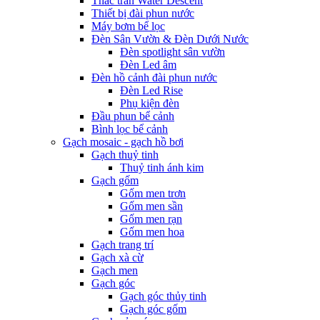
Thác tràn Water Descent
Thiết bị đài phun nước
Máy bơm bể lọc
Đèn Sân Vườn & Đèn Dưới Nước
Đèn spotlight sân vườn
Đèn Led âm
Đèn hồ cảnh đài phun nước
Đèn Led Rise
Phụ kiện đèn
Đầu phun bể cảnh
Bình lọc bể cảnh
Gạch mosaic - gạch hồ bơi
Gạch thuỷ tinh
Thuỷ tinh ánh kim
Gạch gốm
Gốm men trơn
Gốm men sần
Gốm men rạn
Gốm men hoa
Gạch trang trí
Gạch xà cừ
Gạch men
Gạch góc
Gạch góc thủy tinh
Gạch góc gốm