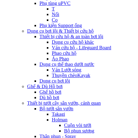
Phụ tùng uPVC
T
Nối
Co
Phụ kiện Support ống
Dụng cụ bơi lội & Thiết bị cứu hộ
Thiết bị cứu hộ & an toàn bơi lội
Dụng cụ cứu hộ khác
Ván cứu hộ - Lifeguard Board
Phao cứu hộ
Áo Phao
Dụng cụ thể thao dưới nước
Ván Lướt sóng
Thuyền chèoKayak
Dụng cụ bơi lội
Ghế & Dù Hồ bơi
Ghế hồ bơi
Dù hồ bơi
Thiết bị tưới cây sân vườn, cảnh quan
Bộ tưới sân vườn
Takagi
Holman
Cuộn vòi tưới
Bộ phun sương
Thân phun - Spray