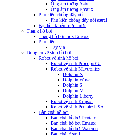
Ống âm tường Astral
Ống âm tương Emaux
Phụ kiện chống đẩy nổi
Phụ kiện chống đẩy nổi astral
Bộ điều khiển mực nước
Thang hồ bơi
Thang hồ bơi inox Emaux
Phụ kiện
Tay vịn
Dụng cụ vệ sinh hồ bơi
Robot vệ sinh hồ bơi
Robot vệ sinh Procopi/EU
Robot vệ sinh Maytronics
Dolphin X
Dolphin Wave
Dolphin S
Dolphin M
Dolphin Liberty
Robot vệ sinh Kripsol
Robot vệ sinh Pentair/ USA
Bàn chải hồ bơi
Bàn chải hồ bơi Pentair
Bàn chải hồ bơi Emaux
Bàn chải hồ bơi Waterco
Bàn chải Astral