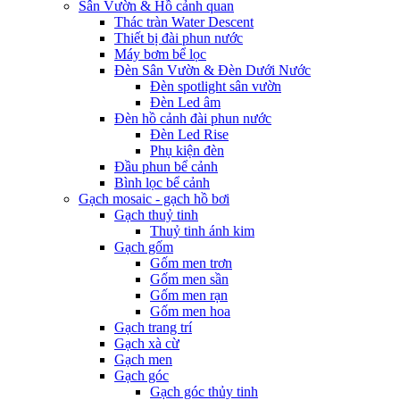
Sân Vườn & Hồ cảnh quan
Thác tràn Water Descent
Thiết bị đài phun nước
Máy bơm bể lọc
Đèn Sân Vườn & Đèn Dưới Nước
Đèn spotlight sân vườn
Đèn Led âm
Đèn hồ cảnh đài phun nước
Đèn Led Rise
Phụ kiện đèn
Đầu phun bể cảnh
Bình lọc bể cảnh
Gạch mosaic - gạch hồ bơi
Gạch thuỷ tinh
Thuỷ tinh ánh kim
Gạch gốm
Gốm men trơn
Gốm men sần
Gốm men rạn
Gốm men hoa
Gạch trang trí
Gạch xà cừ
Gạch men
Gạch góc
Gạch góc thủy tinh