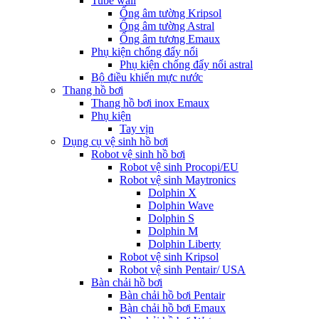
Tube wall
Ống âm tường Kripsol
Ống âm tường Astral
Ống âm tương Emaux
Phụ kiện chống đẩy nổi
Phụ kiện chống đẩy nổi astral
Bộ điều khiển mực nước
Thang hồ bơi
Thang hồ bơi inox Emaux
Phụ kiện
Tay vịn
Dụng cụ vệ sinh hồ bơi
Robot vệ sinh hồ bơi
Robot vệ sinh Procopi/EU
Robot vệ sinh Maytronics
Dolphin X
Dolphin Wave
Dolphin S
Dolphin M
Dolphin Liberty
Robot vệ sinh Kripsol
Robot vệ sinh Pentair/ USA
Bàn chải hồ bơi
Bàn chải hồ bơi Pentair
Bàn chải hồ bơi Emaux