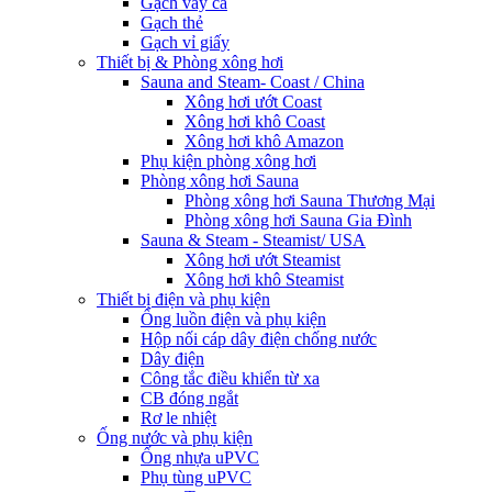
Gạch vảy cá
Gạch thẻ
Gạch vỉ giấy
Thiết bị & Phòng xông hơi
Sauna and Steam- Coast / China
Xông hơi ướt Coast
Xông hơi khô Coast
Xông hơi khô Amazon
Phụ kiện phòng xông hơi
Phòng xông hơi Sauna
Phòng xông hơi Sauna Thương Mại
Phòng xông hơi Sauna Gia Đình
Sauna & Steam - Steamist/ USA
Xông hơi ướt Steamist
Xông hơi khô Steamist
Thiết bị điện và phụ kiện
Ống luồn điện và phụ kiện
Hộp nối cáp dây điện chống nước
Dây điện
Công tắc điều khiển từ xa
CB đóng ngắt
Rơ le nhiệt
Ống nước và phụ kiện
Ống nhựa uPVC
Phụ tùng uPVC