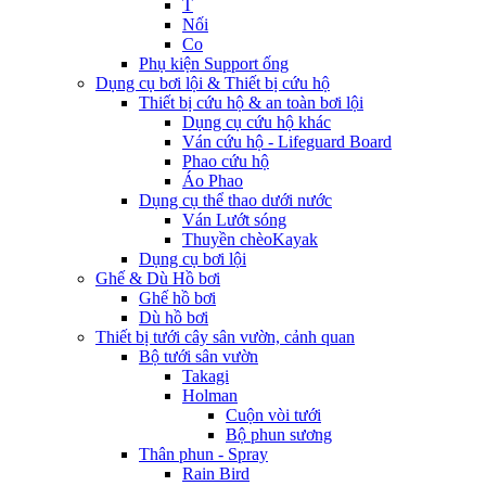
T
Nối
Co
Phụ kiện Support ống
Dụng cụ bơi lội & Thiết bị cứu hộ
Thiết bị cứu hộ & an toàn bơi lội
Dụng cụ cứu hộ khác
Ván cứu hộ - Lifeguard Board
Phao cứu hộ
Áo Phao
Dụng cụ thể thao dưới nước
Ván Lướt sóng
Thuyền chèoKayak
Dụng cụ bơi lội
Ghế & Dù Hồ bơi
Ghế hồ bơi
Dù hồ bơi
Thiết bị tưới cây sân vườn, cảnh quan
Bộ tưới sân vườn
Takagi
Holman
Cuộn vòi tưới
Bộ phun sương
Thân phun - Spray
Rain Bird