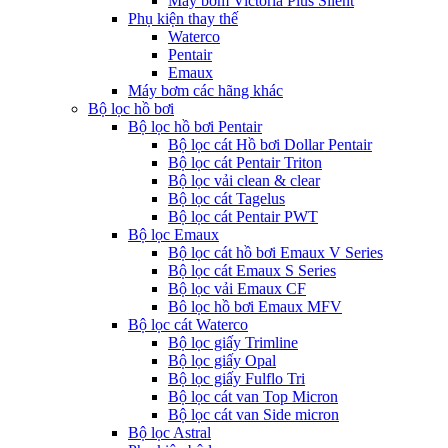
Máy bơm Victoria Plus Silent
Phụ kiện thay thế
Waterco
Pentair
Emaux
Máy bơm các hãng khác
Bộ lọc hồ bơi
Bộ lọc hồ bơi Pentair
Bộ lọc cát Hồ bơi Dollar Pentair
Bộ lọc cát Pentair Triton
Bộ lọc vải clean & clear
Bộ lọc cát Tagelus
Bộ lọc cát Pentair PWT
Bộ lọc Emaux
Bộ lọc cát hồ bơi Emaux V Series
Bộ lọc cát Emaux S Series
Bộ lọc vải Emaux CF
Bô lọc hồ bơi Emaux MFV
Bộ lọc cát Waterco
Bộ lọc giấy Trimline
Bộ lọc giấy Opal
Bộ lọc giấy Fulflo Tri
Bộ lọc cát van Top Micron
Bộ lọc cát van Side micron
Bộ lọc Astral