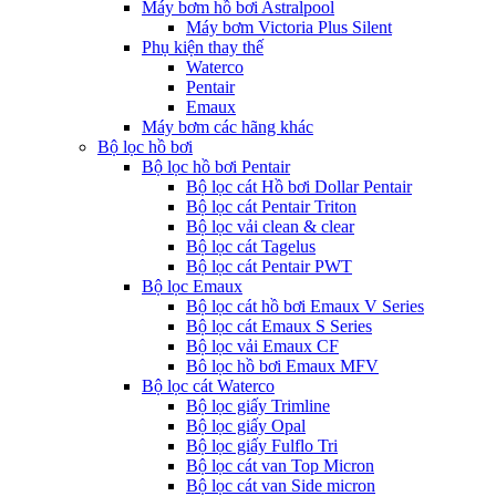
Máy bơm hồ bơi Astralpool
Máy bơm Victoria Plus Silent
Phụ kiện thay thế
Waterco
Pentair
Emaux
Máy bơm các hãng khác
Bộ lọc hồ bơi
Bộ lọc hồ bơi Pentair
Bộ lọc cát Hồ bơi Dollar Pentair
Bộ lọc cát Pentair Triton
Bộ lọc vải clean & clear
Bộ lọc cát Tagelus
Bộ lọc cát Pentair PWT
Bộ lọc Emaux
Bộ lọc cát hồ bơi Emaux V Series
Bộ lọc cát Emaux S Series
Bộ lọc vải Emaux CF
Bô lọc hồ bơi Emaux MFV
Bộ lọc cát Waterco
Bộ lọc giấy Trimline
Bộ lọc giấy Opal
Bộ lọc giấy Fulflo Tri
Bộ lọc cát van Top Micron
Bộ lọc cát van Side micron