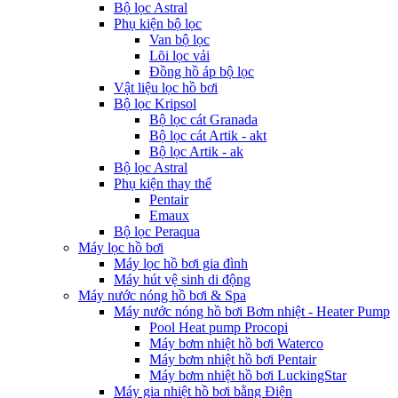
Bộ lọc Astral
Phụ kiện bộ lọc
Van bộ lọc
Lõi lọc vải
Đồng hồ áp bộ lọc
Vật liệu lọc hồ bơi
Bộ lọc Kripsol
Bộ lọc cát Granada
Bộ lọc cát Artik - akt
Bộ lọc Artik - ak
Bộ lọc Astral
Phụ kiện thay thế
Pentair
Emaux
Bộ lọc Peraqua
Máy lọc hồ bơi
Máy lọc hồ bơi gia đình
Máy hút vệ sinh di động
Máy nước nóng hồ bơi & Spa
Máy nước nóng hồ bơi Bơm nhiệt - Heater Pump
Pool Heat pump Procopi
Máy bơm nhiệt hồ bơi Waterco
Máy bơm nhiệt hồ bơi Pentair
Máy bơm nhiệt hồ bơi LuckingStar
Máy gia nhiệt hồ bơi bằng Điện