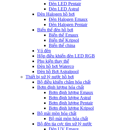
Đèn LED Pentair
Đèn LED Astral
Đèn Halogen hồ bơi
Đèn Halogen Emaux
Đèn Halogen Pentair
Biến thế đèn hồ bơi
Biến thế Emaux
Biến thế Kripsol
Biến thế china
Vỏ đèn
Hộp điều khiển đèn LED RGB
Phụ kiện thay thế
Đèn hồ bơi Waterco
Đèn hồ Bơi Astralpool
Thiết bị xử lý nước hồ bơi
Bộ điều khiển châm hóa chất
Bơm định lượng hóa chất
Bơm định lượng Emaux
Bơm định lượng Astral
Bơm định lượng Pentair
Bơm định lượng Kripsol
Bộ mài mòn hóa chất
Bộ mài mòn hóa chất
Bộ đèn tia cực tím xử lý nước
Đèn UV Emaux