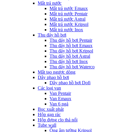
Mắt trả nước
Mắt trả nước Emaux
Mắt trả nước Pentair
Mắt trả nước Astral
Mắt trả nước Kripsol
Mắt trả nước Inox
Thu đáy hồ bơi
Thu đáy hồ bơi Pentair
Thu đáy hồ bơi Emaux
Thu đáy hồ bơi Kripsol
Thu đáy hồ bơi Astral
Thu đáy hồ bơi Inox
Thu đáy hồ bơi Waterco
Mắt tạo ngược dòng
Dây phao hồ bơi
Dây phao hồ bơi Dofi
Các loại van
Van Pentair
Van Emaux
Van 6 ngả
Bục xuất phát
Hộp gạn rác
Hộp đựng clo thả nổi
Tube wall
Ống âm tường Kripsol