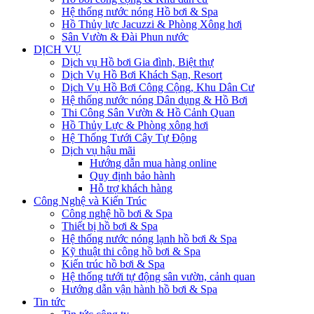
Hệ thống nước nóng Hồ bơi & Spa
Hồ Thủy lực Jacuzzi & Phòng Xông hơi
Sân Vườn & Đài Phun nước
DỊCH VỤ
Dịch vụ Hồ bơi Gia đình, Biệt thự
Dịch Vụ Hồ Bơi Khách Sạn, Resort
Dịch Vụ Hồ Bơi Công Cộng, Khu Dân Cư
Hệ thống nước nóng Dân dụng & Hồ Bơi
Thi Công Sân Vườn & Hồ Cảnh Quan
Hồ Thủy Lực & Phòng xông hơi
Hệ Thống Tưới Cây Tự Động
Dịch vụ hậu mãi
Hướng dẫn mua hàng online
Quy định bảo hành
Hỗ trợ khách hàng
Công Nghệ và Kiến Trúc
Công nghệ hồ bơi & Spa
Thiết bị hồ bơi & Spa
Hệ thống nước nóng lạnh hồ bơi & Spa
Kỹ thuật thi công hồ bơi & Spa
Kiến trúc hồ bơi & Spa
Hệ thống tưới tự động sân vườn, cảnh quan
Hướng dẫn vận hành hồ bơi & Spa
Tin tức