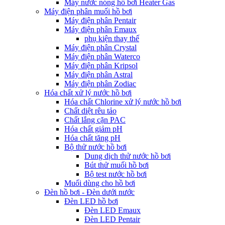
Máy nước nóng hồ bơi Heater Gas
Máy điện phân muối hồ bơi
Máy điện phân Pentair
Máy điện phân Emaux
phụ kiện thay thế
Máy điện phân Crystal
Máy điện phân Waterco
Máy điện phân Kripsol
Máy điện phân Astral
Máy điện phân Zodiac
Hóa chất xử lý nước hồ bơi
Hóa chất Chlorine xử lý nước hồ bơi
Chất diệt rêu tảo
Chất lắng cặn PAC
Hóa chất giảm pH
Hóa chất tăng pH
Bộ thử nước hồ bơi
Dung dịch thử nước hồ bơi
Bút thử muối hồ bơi
Bộ test nước hồ bơi
Muối dùng cho hồ bơi
Đèn hồ bơi - Đèn dưới nước
Đèn LED hồ bơi
Đèn LED Emaux
Đèn LED Pentair