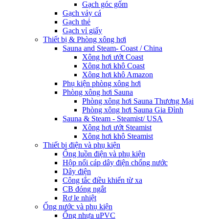
Gạch góc gốm
Gạch vảy cá
Gạch thẻ
Gạch vỉ giấy
Thiết bị & Phòng xông hơi
Sauna and Steam- Coast / China
Xông hơi ướt Coast
Xông hơi khô Coast
Xông hơi khô Amazon
Phụ kiện phòng xông hơi
Phòng xông hơi Sauna
Phòng xông hơi Sauna Thương Mại
Phòng xông hơi Sauna Gia Đình
Sauna & Steam - Steamist/ USA
Xông hơi ướt Steamist
Xông hơi khô Steamist
Thiết bị điện và phụ kiện
Ống luồn điện và phụ kiện
Hộp nối cáp dây điện chống nước
Dây điện
Công tắc điều khiển từ xa
CB đóng ngắt
Rơ le nhiệt
Ống nước và phụ kiện
Ống nhựa uPVC