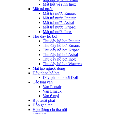
Mắt hút vệ sinh Inox
Mắt trả nước
Mắt trả nước Emaux
Mắt trả nước Pentair
Mắt trả nước Astral
Mắt trả nước Kripsol
Mắt trả nước Inox
Thu đáy hồ bơi
Thu đáy hồ bơi Pentair
Thu đáy hồ bơi Emaux
Thu đáy hồ bơi Kripsol
Thu đáy hồ bơi Astral
Thu đáy hồ bơi Inox
Thu đáy hồ bơi Waterco
Mắt tạo ngược dòng
Dây phao hồ bơi
Dây phao hồ bơi Dofi
Các loại van
Van Pentair
Van Emaux
Van 6 ngả
Bục xuất phát
Hộp gạn rác
Hộp đựng clo thả nổi