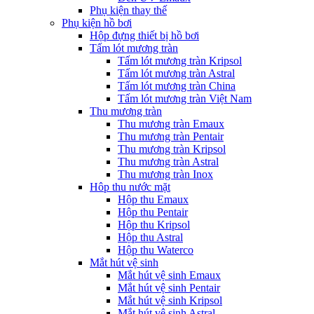
Phụ kiện thay thế
Phụ kiện hồ bơi
Hộp đựng thiết bị hồ bơi
Tấm lót mương tràn
Tấm lót mương tràn Kripsol
Tấm lót mương tràn Astral
Tấm lót mương tràn China
Tấm lót mương tràn Việt Nam
Thu mương tràn
Thu mương tràn Emaux
Thu mương tràn Pentair
Thu mương tràn Kripsol
Thu mương tràn Astral
Thu mương tràn Inox
Hôp thu nước mặt
Hộp thu Emaux
Hộp thu Pentair
Hộp thu Kripsol
Hộp thu Astral
Hộp thu Waterco
Mắt hút vệ sinh
Mắt hút vệ sinh Emaux
Mắt hút vệ sinh Pentair
Mắt hút vệ sinh Kripsol
Mắt hút vệ sinh Astral