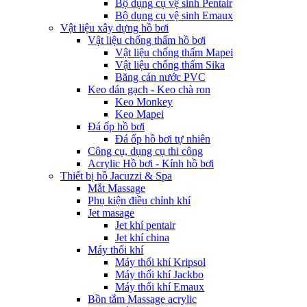
Bộ dụng cụ vệ sinh Pentair
Bộ dụng cụ vệ sinh Emaux
Vật liệu xây dựng hồ bơi
Vật liệu chống thấm hồ bơi
Vật liệu chống thấm Mapei
Vật liệu chống thấm Sika
Băng cản nước PVC
Keo dán gạch - Keo chà ron
Keo Monkey
Keo Mapei
Đá ốp hồ bơi
Đá ốp hồ bơi tự nhiên
Công cụ, dụng cụ thi công
Acrylic Hồ bơi - Kính hồ bơi
Thiết bị hồ Jacuzzi & Spa
Mắt Massage
Phụ kiện điều chỉnh khí
Jet masage
Jet khí pentair
Jet khí china
Máy thổi khí
Máy thổi khí Kripsol
Máy thổi khí Jackbo
Máy thổi khí Emaux
Bồn tắm Massage acrylic