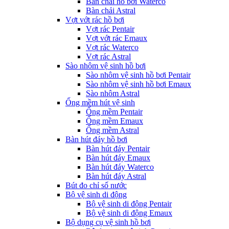
Bàn chải hồ bơi Waterco
Bàn chải Astral
Vợt vớt rác hồ bơi
Vợt rác Pentair
Vợt vớt rác Emaux
Vợt rác Waterco
Vợt rác Astral
Sào nhôm vệ sinh hồ bơi
Sào nhôm vệ sinh hồ bơi Pentair
Sào nhôm vệ sinh hồ bơi Emaux
Sào nhôm Astral
Ống mềm hút vệ sinh
Ống mềm Pentair
Ống mềm Emaux
Ống mềm Astral
Bàn hút đáy hồ bơi
Bàn hút đáy Pentair
Bàn hút đáy Emaux
Bàn hút đáy Waterco
Bàn hút đáy Astral
Bút đo chỉ số nước
Bộ vệ sinh di động
Bộ vệ sinh di động Pentair
Bộ vệ sinh di động Emaux
Bộ dụng cụ vệ sinh hồ bơi