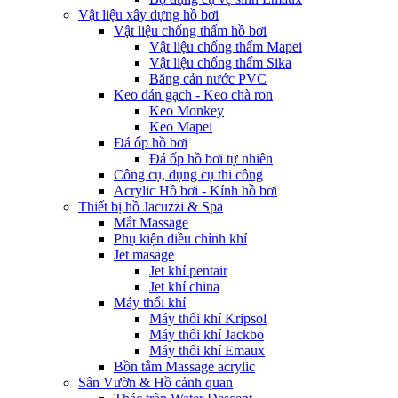
Vật liệu xây dựng hồ bơi
Vật liệu chống thấm hồ bơi
Vật liệu chống thấm Mapei
Vật liệu chống thấm Sika
Băng cản nước PVC
Keo dán gạch - Keo chà ron
Keo Monkey
Keo Mapei
Đá ốp hồ bơi
Đá ốp hồ bơi tự nhiên
Công cụ, dụng cụ thi công
Acrylic Hồ bơi - Kính hồ bơi
Thiết bị hồ Jacuzzi & Spa
Mắt Massage
Phụ kiện điều chỉnh khí
Jet masage
Jet khí pentair
Jet khí china
Máy thổi khí
Máy thổi khí Kripsol
Máy thổi khí Jackbo
Máy thổi khí Emaux
Bồn tắm Massage acrylic
Sân Vườn & Hồ cảnh quan