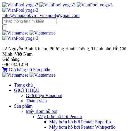
info@vinapool.vn - vinapool@gmail.com
22 Nguyễn Bỉnh Khiêm, Phường Hạnh Thông, Thành phố Hồ Chí
Minh, Việt Nam
Giỏ hàng
0969 349 499
Giỏ hàng :
0
Sản phẩm
Trang chủ
GIỚI THIỆU
Giới thiệu Vinapool
Thành viên
Sản phẩm
Máy Bơm hồ bơi
Máy bơm hồ bơi Pentair
Máy bơm hồ bơi Pentair Superflo
Máy bơm hồ bơi Pentair Whisperflo