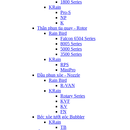
1800 Series
KRain
Pro-S
NP
K
Thân phun tia quay - Rotor
Rain Bird
Falcon 6504 Series
8005 Series
5000 Series
3500 Series
KRain
RPS
MiniPro
Đầu phun xòe - Nozzle
Rain Bird
R-VAN
KRain
Rotary Series
KVF
KV
FN
Béc xòe tưới góc Bubbler
KRain
TB