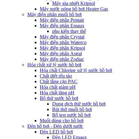
Máy gia nhiệt Kripsol
Máy nước nóng hồ bơi Heater Gas
Máy điện phân muối hồ bơi
Máy điện phân Pentair
Máy điện phân Emaux
phụ kiện thay thế
Máy điện phân Crystal
Máy điện phân Waterco
Máy điện phân Kripsol
Máy điện phân Astral
Máy điện phân Zodiac
Hóa chất xử lý nước hồ bơi
Hóa chất Chlorine xử lý nước hồ bơi
Chất diệt rêu tảo
Chất lắng cặn PAC
Hóa chất giảm pH
Hóa chất tăng pH
Bộ thử nước hồ bơi
Dung dịch thử nước hồ bơi
Bút thử muối hồ bơi
Bộ test nước hồ bơi
Muối dùng cho hồ bơi
Đèn hồ bơi - Đèn dưới nước
Đèn LED hồ bơi
Đèn LED Emaux