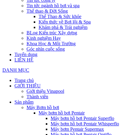
Tin tức công ty
Tin tức ngành hồ bơi và spa
Thể thao & Đời Sống
Thể Thao & Sức khỏe
Kiến thức về Bơi lội & Spa
Khám phá & Trải nghiệm
BLog Kiến trúc Xây dựng
Kinh nghiệm Hay
Khoa Học & Môi Trường
Góc nhìn cuộc sống
Tuyển dụng
LIÊN HỆ
DANH MỤC
Trang chủ
GIỚI THIỆU
Giới thiệu Vinapool
Thành viên
Sản phẩm
Máy Bơm hồ bơi
Máy bơm hồ bơi Pentair
Máy bơm hồ bơi Pentair Superflo
Máy bơm hồ bơi Pentair Whisperflo
Máy bơm Pentair Supermax
Máy bơm hồ bơi Pentair Optiflo