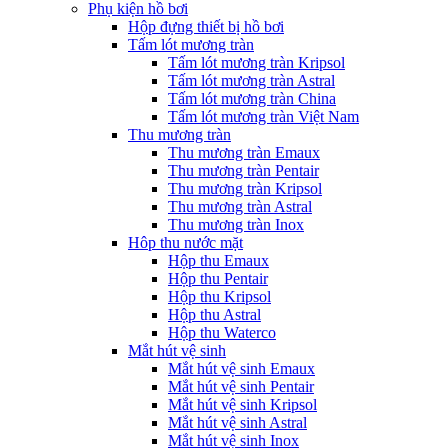
Phụ kiện hồ bơi
Hộp đựng thiết bị hồ bơi
Tấm lót mương tràn
Tấm lót mương tràn Kripsol
Tấm lót mương tràn Astral
Tấm lót mương tràn China
Tấm lót mương tràn Việt Nam
Thu mương tràn
Thu mương tràn Emaux
Thu mương tràn Pentair
Thu mương tràn Kripsol
Thu mương tràn Astral
Thu mương tràn Inox
Hôp thu nước mặt
Hộp thu Emaux
Hộp thu Pentair
Hộp thu Kripsol
Hộp thu Astral
Hộp thu Waterco
Mắt hút vệ sinh
Mắt hút vệ sinh Emaux
Mắt hút vệ sinh Pentair
Mắt hút vệ sinh Kripsol
Mắt hút vệ sinh Astral
Mắt hút vệ sinh Inox