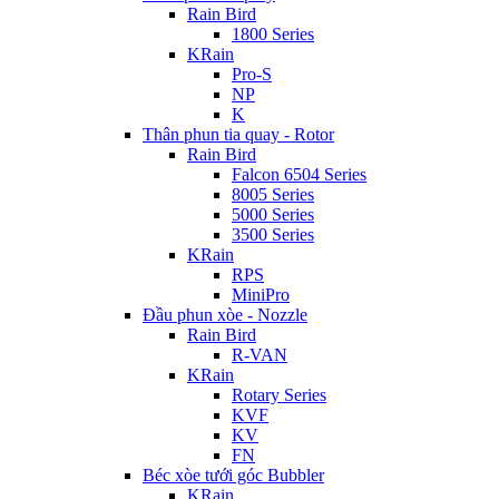
Rain Bird
1800 Series
KRain
Pro-S
NP
K
Thân phun tia quay - Rotor
Rain Bird
Falcon 6504 Series
8005 Series
5000 Series
3500 Series
KRain
RPS
MiniPro
Đầu phun xòe - Nozzle
Rain Bird
R-VAN
KRain
Rotary Series
KVF
KV
FN
Béc xòe tưới góc Bubbler
KRain