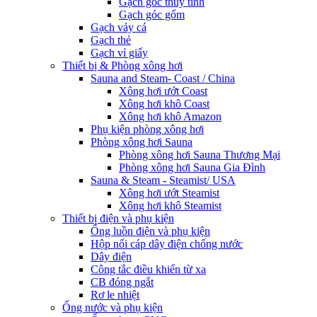
Gạch góc thủy tinh
Gạch góc gốm
Gạch vảy cá
Gạch thẻ
Gạch vỉ giấy
Thiết bị & Phòng xông hơi
Sauna and Steam- Coast / China
Xông hơi ướt Coast
Xông hơi khô Coast
Xông hơi khô Amazon
Phụ kiện phòng xông hơi
Phòng xông hơi Sauna
Phòng xông hơi Sauna Thương Mại
Phòng xông hơi Sauna Gia Đình
Sauna & Steam - Steamist/ USA
Xông hơi ướt Steamist
Xông hơi khô Steamist
Thiết bị điện và phụ kiện
Ống luồn điện và phụ kiện
Hộp nối cáp dây điện chống nước
Dây điện
Công tắc điều khiển từ xa
CB đóng ngắt
Rơ le nhiệt
Ống nước và phụ kiện