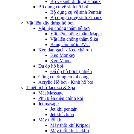
Bộ vệ sinh di động Emaux
Bộ dụng cụ vệ sinh hồ bơi
Bộ dụng cụ vệ sinh Pentair
Bộ dụng cụ vệ sinh Emaux
Vật liệu xây dựng hồ bơi
Vật liệu chống thấm hồ bơi
Vật liệu chống thấm Mapei
Vật liệu chống thấm Sika
Băng cản nước PVC
Keo dán gạch - Keo chà ron
Keo Monkey
Keo Mapei
Đá ốp hồ bơi
Đá ốp hồ bơi tự nhiên
Công cụ, dụng cụ thi công
Acrylic Hồ bơi - Kính hồ bơi
Thiết bị hồ Jacuzzi & Spa
Mắt Massage
Phụ kiện điều chỉnh khí
Jet masage
Jet khí pentair
Jet khí china
Máy thổi khí
Máy thổi khí Kripsol
Máy thổi khí Jackbo