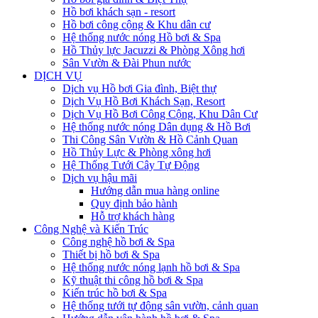
Hồ bơi khách sạn - resort
Hồ bơi công cộng & Khu dân cư
Hệ thống nước nóng Hồ bơi & Spa
Hồ Thủy lực Jacuzzi & Phòng Xông hơi
Sân Vườn & Đài Phun nước
DỊCH VỤ
Dịch vụ Hồ bơi Gia đình, Biệt thự
Dịch Vụ Hồ Bơi Khách Sạn, Resort
Dịch Vụ Hồ Bơi Công Cộng, Khu Dân Cư
Hệ thống nước nóng Dân dụng & Hồ Bơi
Thi Công Sân Vườn & Hồ Cảnh Quan
Hồ Thủy Lực & Phòng xông hơi
Hệ Thống Tưới Cây Tự Động
Dịch vụ hậu mãi
Hướng dẫn mua hàng online
Quy định bảo hành
Hỗ trợ khách hàng
Công Nghệ và Kiến Trúc
Công nghệ hồ bơi & Spa
Thiết bị hồ bơi & Spa
Hệ thống nước nóng lạnh hồ bơi & Spa
Kỹ thuật thi công hồ bơi & Spa
Kiến trúc hồ bơi & Spa
Hệ thống tưới tự động sân vườn, cảnh quan