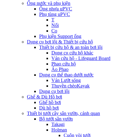
Ống nước và phụ kiện
Ống nhựa uPVC
Phụ tùng uPVC
T
Nối
Co
Phụ kiện Support ống
Dụng cụ bơi lội & Thiết bị cứu hộ
Thiết bị cứu hộ & an toàn bơi lội
Dụng cụ cứu hộ khác
Ván cứu hộ - Lifeguard Board
Phao cứu hộ
Áo Phao
Dụng cụ thể thao dưới nước
Ván Lướt sóng
Thuyền chèoKayak
Dụng cụ bơi lội
Ghế & Dù Hồ bơi
Ghế hồ bơi
Dù hồ bơi
Thiết bị tưới cây sân vườn, cảnh quan
Bộ tưới sân vườn
Takagi
Holman
Cuộn vòi tưới