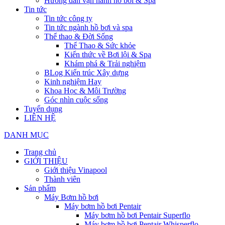
Hướng dẫn vận hành hồ bơi & Spa
Tin tức
Tin tức công ty
Tin tức ngành hồ bơi và spa
Thể thao & Đời Sống
Thể Thao & Sức khỏe
Kiến thức về Bơi lội & Spa
Khám phá & Trải nghiệm
BLog Kiến trúc Xây dựng
Kinh nghiệm Hay
Khoa Học & Môi Trường
Góc nhìn cuộc sống
Tuyển dụng
LIÊN HỆ
DANH MỤC
Trang chủ
GIỚI THIỆU
Giới thiệu Vinapool
Thành viên
Sản phẩm
Máy Bơm hồ bơi
Máy bơm hồ bơi Pentair
Máy bơm hồ bơi Pentair Superflo
Máy bơm hồ bơi Pentair Whisperflo