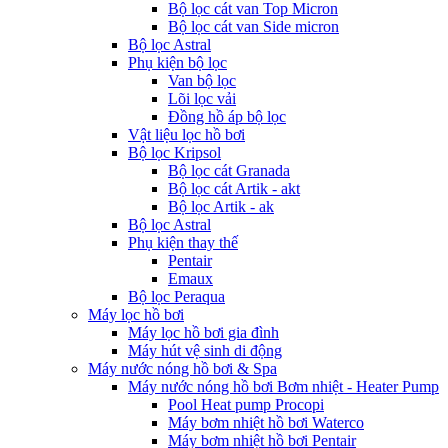
Bộ lọc cát van Top Micron
Bộ lọc cát van Side micron
Bộ lọc Astral
Phụ kiện bộ lọc
Van bộ lọc
Lõi lọc vải
Đồng hồ áp bộ lọc
Vật liệu lọc hồ bơi
Bộ lọc Kripsol
Bộ lọc cát Granada
Bộ lọc cát Artik - akt
Bộ lọc Artik - ak
Bộ lọc Astral
Phụ kiện thay thế
Pentair
Emaux
Bộ lọc Peraqua
Máy lọc hồ bơi
Máy lọc hồ bơi gia đình
Máy hút vệ sinh di động
Máy nước nóng hồ bơi & Spa
Máy nước nóng hồ bơi Bơm nhiệt - Heater Pump
Pool Heat pump Procopi
Máy bơm nhiệt hồ bơi Waterco
Máy bơm nhiệt hồ bơi Pentair