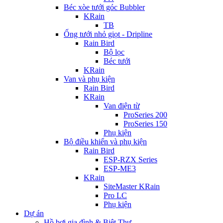
Béc xòe tưới góc Bubbler
KRain
TB
Ống tưới nhỏ giọt - Dripline
Rain Bird
Bộ lọc
Béc tưới
KRain
Van và phụ kiện
Rain Bird
KRain
Van điện từ
ProSeries 200
ProSeries 150
Phụ kiện
Bộ điều khiển và phụ kiện
Rain Bird
ESP-RZX Series
ESP-ME3
KRain
SiteMaster KRain
Pro LC
Phụ kiện
Dự án
Hồ bơi gia đình & Biệt Thự