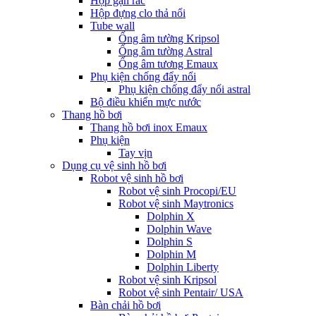
Hộp gạn rác
Hộp đựng clo thả nổi
Tube wall
Ống âm tường Kripsol
Ống âm tường Astral
Ống âm tương Emaux
Phụ kiện chống đẩy nổi
Phụ kiện chống đẩy nổi astral
Bộ điều khiển mực nước
Thang hồ bơi
Thang hồ bơi inox Emaux
Phụ kiện
Tay vịn
Dụng cụ vệ sinh hồ bơi
Robot vệ sinh hồ bơi
Robot vệ sinh Procopi/EU
Robot vệ sinh Maytronics
Dolphin X
Dolphin Wave
Dolphin S
Dolphin M
Dolphin Liberty
Robot vệ sinh Kripsol
Robot vệ sinh Pentair/ USA
Bàn chải hồ bơi