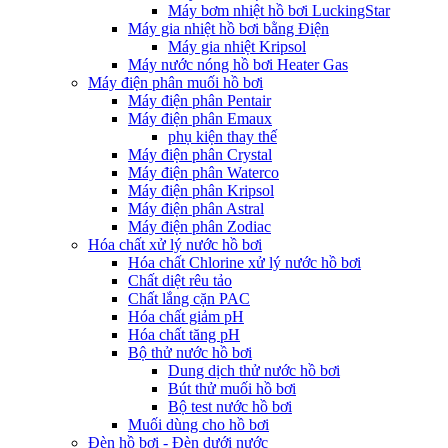
Máy bơm nhiệt hồ bơi LuckingStar
Máy gia nhiệt hồ bơi bằng Điện
Máy gia nhiệt Kripsol
Máy nước nóng hồ bơi Heater Gas
Máy điện phân muối hồ bơi
Máy điện phân Pentair
Máy điện phân Emaux
phụ kiện thay thế
Máy điện phân Crystal
Máy điện phân Waterco
Máy điện phân Kripsol
Máy điện phân Astral
Máy điện phân Zodiac
Hóa chất xử lý nước hồ bơi
Hóa chất Chlorine xử lý nước hồ bơi
Chất diệt rêu tảo
Chất lắng cặn PAC
Hóa chất giảm pH
Hóa chất tăng pH
Bộ thử nước hồ bơi
Dung dịch thử nước hồ bơi
Bút thử muối hồ bơi
Bộ test nước hồ bơi
Muối dùng cho hồ bơi
Đèn hồ bơi - Đèn dưới nước