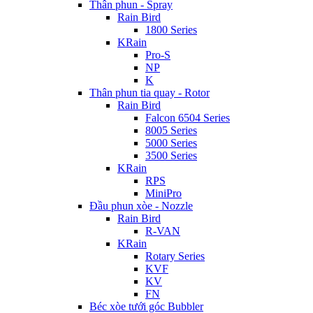
Thân phun - Spray
Rain Bird
1800 Series
KRain
Pro-S
NP
K
Thân phun tia quay - Rotor
Rain Bird
Falcon 6504 Series
8005 Series
5000 Series
3500 Series
KRain
RPS
MiniPro
Đầu phun xòe - Nozzle
Rain Bird
R-VAN
KRain
Rotary Series
KVF
KV
FN
Béc xòe tưới góc Bubbler