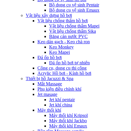
Bộ dụng cụ vệ sinh Pentair
Bộ dụng cụ vệ sinh Emaux
Vật liệu xây dựng hồ bơi
Vật liệu chống thấm hồ bơi
Vật liệu chống thấm Mapei
Vật liệu chống thấm Sika
Băng cản nước PVC
Keo dán gạch - Keo chà ron
Keo Monkey
Keo Mapei
Đá ốp hồ bơi
Đá ốp hồ bơi tự nhiên
Công cụ, dụng cụ thi công
Acrylic Hồ bơi - Kính hồ bơi
Thiết bị hồ Jacuzzi & Spa
Mắt Massage
Phụ kiện điều chỉnh khí
Jet masage
Jet khí pentair
Jet khí china
Máy thổi khí
Máy thổi khí Kripsol
Máy thổi khí Jackbo
Máy thổi khí Emaux