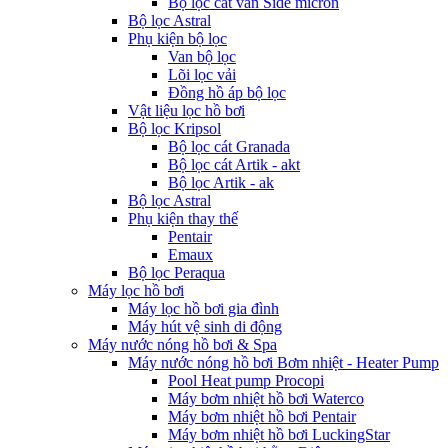
Bộ lọc cát van Side micron
Bộ lọc Astral
Phụ kiện bộ lọc
Van bộ lọc
Lõi lọc vải
Đồng hồ áp bộ lọc
Vật liệu lọc hồ bơi
Bộ lọc Kripsol
Bộ lọc cát Granada
Bộ lọc cát Artik - akt
Bộ lọc Artik - ak
Bộ lọc Astral
Phụ kiện thay thế
Pentair
Emaux
Bộ lọc Peraqua
Máy lọc hồ bơi
Máy lọc hồ bơi gia đình
Máy hút vệ sinh di động
Máy nước nóng hồ bơi & Spa
Máy nước nóng hồ bơi Bơm nhiệt - Heater Pump
Pool Heat pump Procopi
Máy bơm nhiệt hồ bơi Waterco
Máy bơm nhiệt hồ bơi Pentair
Máy bơm nhiệt hồ bơi LuckingStar