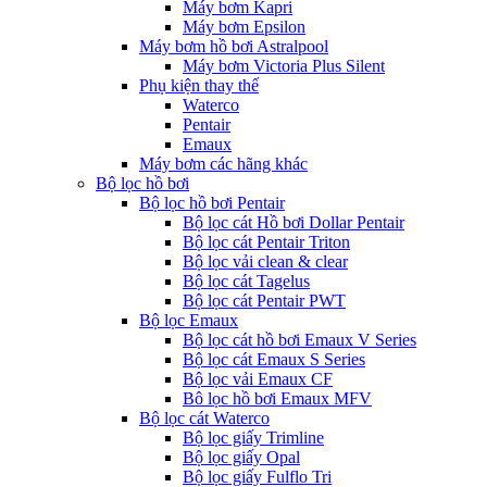
Máy bơm Kapri
Máy bơm Epsilon
Máy bơm hồ bơi Astralpool
Máy bơm Victoria Plus Silent
Phụ kiện thay thế
Waterco
Pentair
Emaux
Máy bơm các hãng khác
Bộ lọc hồ bơi
Bộ lọc hồ bơi Pentair
Bộ lọc cát Hồ bơi Dollar Pentair
Bộ lọc cát Pentair Triton
Bộ lọc vải clean & clear
Bộ lọc cát Tagelus
Bộ lọc cát Pentair PWT
Bộ lọc Emaux
Bộ lọc cát hồ bơi Emaux V Series
Bộ lọc cát Emaux S Series
Bộ lọc vải Emaux CF
Bô lọc hồ bơi Emaux MFV
Bộ lọc cát Waterco
Bộ lọc giấy Trimline
Bộ lọc giấy Opal
Bộ lọc giấy Fulflo Tri