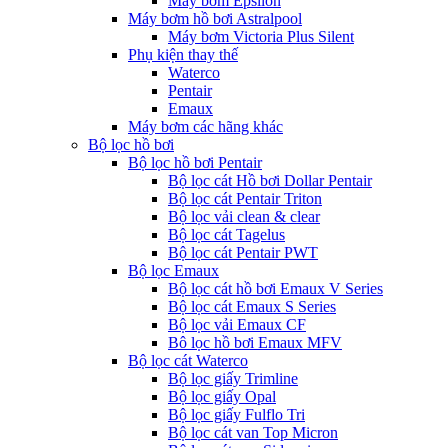
Máy bơm Epsilon
Máy bơm hồ bơi Astralpool
Máy bơm Victoria Plus Silent
Phụ kiện thay thế
Waterco
Pentair
Emaux
Máy bơm các hãng khác
Bộ lọc hồ bơi
Bộ lọc hồ bơi Pentair
Bộ lọc cát Hồ bơi Dollar Pentair
Bộ lọc cát Pentair Triton
Bộ lọc vải clean & clear
Bộ lọc cát Tagelus
Bộ lọc cát Pentair PWT
Bộ lọc Emaux
Bộ lọc cát hồ bơi Emaux V Series
Bộ lọc cát Emaux S Series
Bộ lọc vải Emaux CF
Bô lọc hồ bơi Emaux MFV
Bộ lọc cát Waterco
Bộ lọc giấy Trimline
Bộ lọc giấy Opal
Bộ lọc giấy Fulflo Tri
Bộ lọc cát van Top Micron