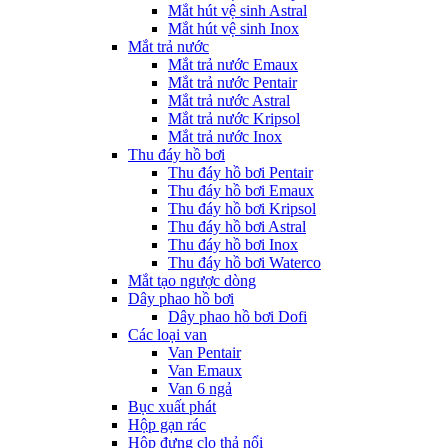
Mắt hút vệ sinh Astral
Mắt hút vệ sinh Inox
Mắt trả nước
Mắt trả nước Emaux
Mắt trả nước Pentair
Mắt trả nước Astral
Mắt trả nước Kripsol
Mắt trả nước Inox
Thu đáy hồ bơi
Thu đáy hồ bơi Pentair
Thu đáy hồ bơi Emaux
Thu đáy hồ bơi Kripsol
Thu đáy hồ bơi Astral
Thu đáy hồ bơi Inox
Thu đáy hồ bơi Waterco
Mắt tạo ngược dòng
Dây phao hồ bơi
Dây phao hồ bơi Dofi
Các loại van
Van Pentair
Van Emaux
Van 6 ngả
Bục xuất phát
Hộp gạn rác
Hộp đựng clo thả nổi