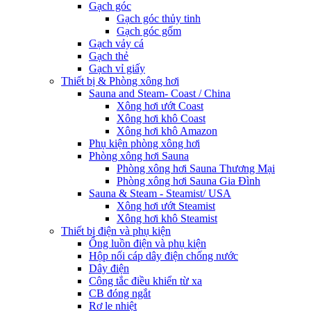
Gạch góc
Gạch góc thủy tinh
Gạch góc gốm
Gạch vảy cá
Gạch thẻ
Gạch vỉ giấy
Thiết bị & Phòng xông hơi
Sauna and Steam- Coast / China
Xông hơi ướt Coast
Xông hơi khô Coast
Xông hơi khô Amazon
Phụ kiện phòng xông hơi
Phòng xông hơi Sauna
Phòng xông hơi Sauna Thương Mại
Phòng xông hơi Sauna Gia Đình
Sauna & Steam - Steamist/ USA
Xông hơi ướt Steamist
Xông hơi khô Steamist
Thiết bị điện và phụ kiện
Ống luồn điện và phụ kiện
Hộp nối cáp dây điện chống nước
Dây điện
Công tắc điều khiển từ xa
CB đóng ngắt
Rơ le nhiệt