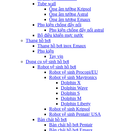
Tube wall
Ống âm tường Kripsol
Ống âm tường Astral
Ống âm tương Emaux
Phụ kiện chống đẩy nổi
Phụ kiện chống đẩy nổi astral
Bộ điều khiển mực nước
Thang hồ bơi
Thang hồ bơi inox Emaux
Phụ kiện
Tay vịn
Dụng cụ vệ sinh hồ bơi
Robot vệ sinh hồ bơi
Robot vệ sinh Procopi/EU
Robot vệ sinh Maytronics
Dolphin X
Dolphin Wave
Dolphin S
Dolphin M
Dolphin Liberty
Robot vệ sinh Kripsol
Robot vệ sinh Pentair/ USA
Bàn chải hồ bơi
Bàn chải hồ bơi Pentair
Bàn chải hồ bơi Emaux