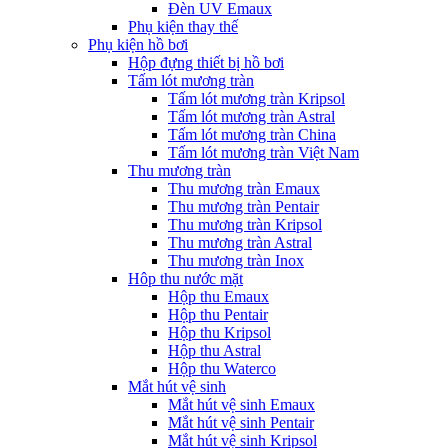
Đèn UV Emaux
Phụ kiện thay thế
Phụ kiện hồ bơi
Hộp đựng thiết bị hồ bơi
Tấm lót mương tràn
Tấm lót mương tràn Kripsol
Tấm lót mương tràn Astral
Tấm lót mương tràn China
Tấm lót mương tràn Việt Nam
Thu mương tràn
Thu mương tràn Emaux
Thu mương tràn Pentair
Thu mương tràn Kripsol
Thu mương tràn Astral
Thu mương tràn Inox
Hôp thu nước mặt
Hộp thu Emaux
Hộp thu Pentair
Hộp thu Kripsol
Hộp thu Astral
Hộp thu Waterco
Mắt hút vệ sinh
Mắt hút vệ sinh Emaux
Mắt hút vệ sinh Pentair
Mắt hút vệ sinh Kripsol