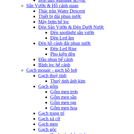
Bồn tắm Massage acrylic
Sân Vườn & Hồ cảnh quan
Thác tràn Water Descent
Thiết bị đài phun nước
Máy bơm bể lọc
Đèn Sân Vườn & Đèn Dưới Nước
Đèn spotlight sân vườn
Đèn Led âm
Đèn hồ cảnh đài phun nước
Đèn Led Rise
Phụ kiện đèn
Đầu phun bể cảnh
Bình lọc bể cảnh
Gạch mosaic - gạch hồ bơi
Gạch thuỷ tinh
Thuỷ tinh ánh kim
Gạch gốm
Gốm men trơn
Gốm men sần
Gốm men rạn
Gốm men hoa
Gạch trang trí
Gạch xà cừ
Gạch men
Gạch góc