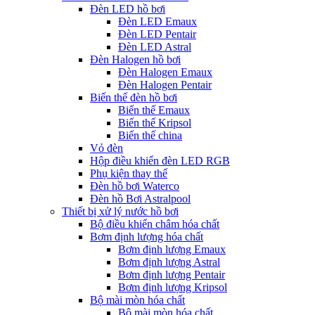
Đèn LED hồ bơi
Đèn LED Emaux
Đèn LED Pentair
Đèn LED Astral
Đèn Halogen hồ bơi
Đèn Halogen Emaux
Đèn Halogen Pentair
Biến thế đèn hồ bơi
Biến thế Emaux
Biến thế Kripsol
Biến thế china
Vỏ đèn
Hộp điều khiển đèn LED RGB
Phụ kiện thay thế
Đèn hồ bơi Waterco
Đèn hồ Bơi Astralpool
Thiết bị xử lý nước hồ bơi
Bộ điều khiển châm hóa chất
Bơm định lượng hóa chất
Bơm định lượng Emaux
Bơm định lượng Astral
Bơm định lượng Pentair
Bơm định lượng Kripsol
Bộ mài mòn hóa chất
Bộ mài mòn hóa chất