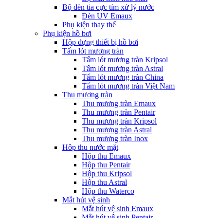
Bộ đèn tia cực tím xử lý nước
Đèn UV Emaux
Phụ kiện thay thế
Phụ kiện hồ bơi
Hộp đựng thiết bị hồ bơi
Tấm lót mương tràn
Tấm lót mương tràn Kripsol
Tấm lót mương tràn Astral
Tấm lót mương tràn China
Tấm lót mương tràn Việt Nam
Thu mương tràn
Thu mương tràn Emaux
Thu mương tràn Pentair
Thu mương tràn Kripsol
Thu mương tràn Astral
Thu mương tràn Inox
Hôp thu nước mặt
Hộp thu Emaux
Hộp thu Pentair
Hộp thu Kripsol
Hộp thu Astral
Hộp thu Waterco
Mắt hút vệ sinh
Mắt hút vệ sinh Emaux
Mắt hút vệ sinh Pentair