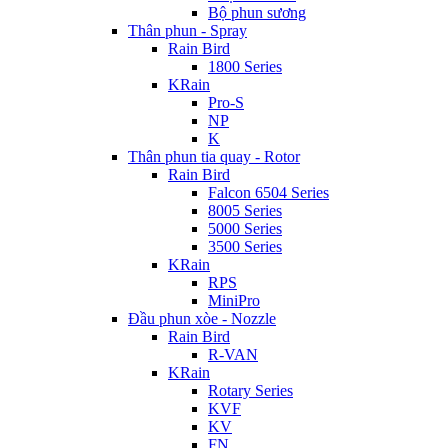
Bộ phun sương
Thân phun - Spray
Rain Bird
1800 Series
KRain
Pro-S
NP
K
Thân phun tia quay - Rotor
Rain Bird
Falcon 6504 Series
8005 Series
5000 Series
3500 Series
KRain
RPS
MiniPro
Đầu phun xòe - Nozzle
Rain Bird
R-VAN
KRain
Rotary Series
KVF
KV
FN