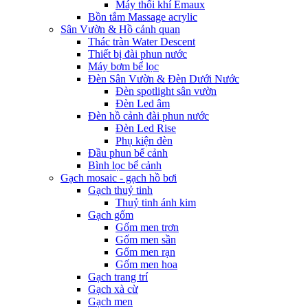
Máy thổi khí Emaux
Bồn tắm Massage acrylic
Sân Vườn & Hồ cảnh quan
Thác tràn Water Descent
Thiết bị đài phun nước
Máy bơm bể lọc
Đèn Sân Vườn & Đèn Dưới Nước
Đèn spotlight sân vườn
Đèn Led âm
Đèn hồ cảnh đài phun nước
Đèn Led Rise
Phụ kiện đèn
Đầu phun bể cảnh
Bình lọc bể cảnh
Gạch mosaic - gạch hồ bơi
Gạch thuỷ tinh
Thuỷ tinh ánh kim
Gạch gốm
Gốm men trơn
Gốm men sần
Gốm men rạn
Gốm men hoa
Gạch trang trí
Gạch xà cừ
Gạch men