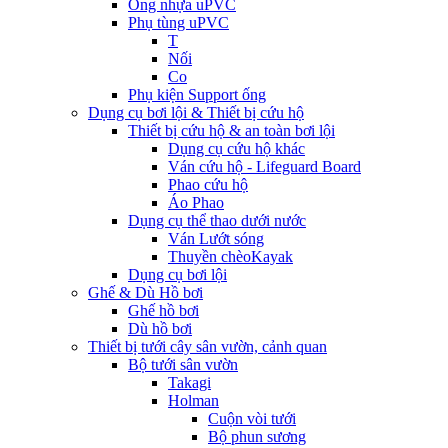
Ống nhựa uPVC
Phụ tùng uPVC
T
Nối
Co
Phụ kiện Support ống
Dụng cụ bơi lội & Thiết bị cứu hộ
Thiết bị cứu hộ & an toàn bơi lội
Dụng cụ cứu hộ khác
Ván cứu hộ - Lifeguard Board
Phao cứu hộ
Áo Phao
Dụng cụ thể thao dưới nước
Ván Lướt sóng
Thuyền chèoKayak
Dụng cụ bơi lội
Ghế & Dù Hồ bơi
Ghế hồ bơi
Dù hồ bơi
Thiết bị tưới cây sân vườn, cảnh quan
Bộ tưới sân vườn
Takagi
Holman
Cuộn vòi tưới
Bộ phun sương