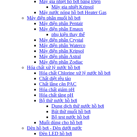
Máy gia nhiệt hồ bơi bằng Điện
Máy gia nhiệt Kripsol
Máy nước nóng hồ bơi Heater Gas
Máy điện phân muối hồ bơi
Máy điện phân Pentair
Máy điện phân Emaux
phụ kiện thay thế
Máy điện phân Crystal
Máy điện phân Waterco
Máy điện phân Kripsol
Máy điện phân Astral
Máy điện phân Zodiac
Hóa chất xử lý nước hồ bơi
Hóa chất Chlorine xử lý nước hồ bơi
Chất diệt rêu tảo
Chất lắng cặn PAC
Hóa chất giảm pH
Hóa chất tăng pH
Bộ thử nước hồ bơi
Dung dịch thử nước hồ bơi
Bút thử muối hồ bơi
Bộ test nước hồ bơi
Muối dùng cho hồ bơi
Đèn hồ bơi - Đèn dưới nước
Đèn LED hồ bơi