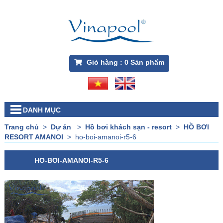
Giỏ hàng :
0
Sản phẩm
DANH MỤC
Trang chủ
>
Dự án
>
Hồ bơi khách sạn - resort
>
HỒ BƠI
RESORT AMANOI
>
ho-boi-amanoi-r5-6
HO-BOI-AMANOI-R5-6