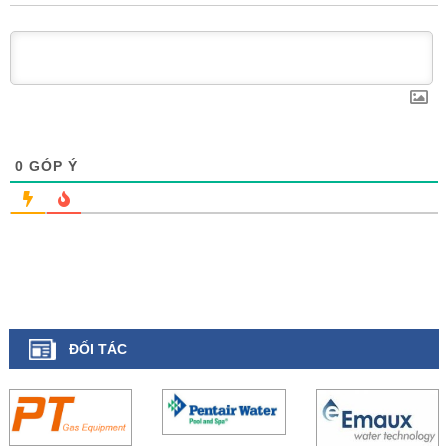
0
GÓP Ý
ĐỐI TÁC