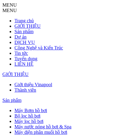
MENU
MENU
Trang chủ
GIỚI THIỆU
Sản phẩm
Dự án
DỊCH VỤ
Công Nghệ và Kiến Trúc
Tin tức
Tuyển dụng
LIÊN HỆ
GIỚI THIỆU
Giới thiệu Vinapool
Thành viên
Sản phẩm
Máy Bơm hồ bơi
Bộ lọc hồ bơi
Máy lọc hồ bơi
Máy nước nóng hồ bơi & Spa
Máy điện phân muối hồ bơi