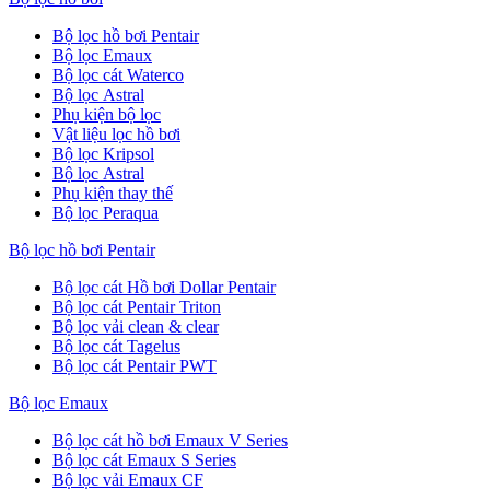
Bộ lọc hồ bơi Pentair
Bộ lọc Emaux
Bộ lọc cát Waterco
Bộ lọc Astral
Phụ kiện bộ lọc
Vật liệu lọc hồ bơi
Bộ lọc Kripsol
Bộ lọc Astral
Phụ kiện thay thế
Bộ lọc Peraqua
Bộ lọc hồ bơi Pentair
Bộ lọc cát Hồ bơi Dollar Pentair
Bộ lọc cát Pentair Triton
Bộ lọc vải clean & clear
Bộ lọc cát Tagelus
Bộ lọc cát Pentair PWT
Bộ lọc Emaux
Bộ lọc cát hồ bơi Emaux V Series
Bộ lọc cát Emaux S Series
Bộ lọc vải Emaux CF