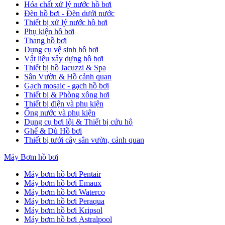
Hóa chất xử lý nước hồ bơi
Đèn hồ bơi - Đèn dưới nước
Thiết bị xử lý nước hồ bơi
Phụ kiện hồ bơi
Thang hồ bơi
Dụng cụ vệ sinh hồ bơi
Vật liệu xây dựng hồ bơi
Thiết bị hồ Jacuzzi & Spa
Sân Vườn & Hồ cảnh quan
Gạch mosaic - gạch hồ bơi
Thiết bị & Phòng xông hơi
Thiết bị điện và phụ kiện
Ống nước và phụ kiện
Dụng cụ bơi lội & Thiết bị cứu hộ
Ghế & Dù Hồ bơi
Thiết bị tưới cây sân vườn, cảnh quan
Máy Bơm hồ bơi
Máy bơm hồ bơi Pentair
Máy bơm hồ bơi Emaux
Máy bơm hồ bơi Waterco
Máy bơm hồ bơi Peraqua
Máy bơm hồ bơi Kripsol
Máy bơm hồ bơi Astralpool