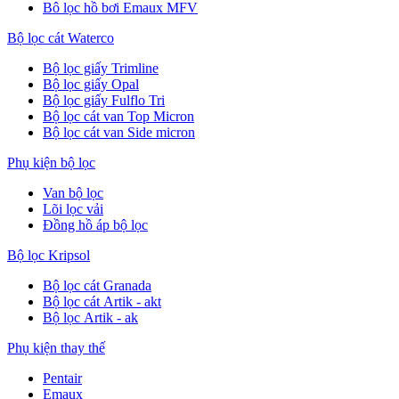
Bô lọc hồ bơi Emaux MFV
Bộ lọc cát Waterco
Bộ lọc giấy Trimline
Bộ lọc giấy Opal
Bộ lọc giấy Fulflo Tri
Bộ lọc cát van Top Micron
Bộ lọc cát van Side micron
Phụ kiện bộ lọc
Van bộ lọc
Lõi lọc vải
Đồng hồ áp bộ lọc
Bộ lọc Kripsol
Bộ lọc cát Granada
Bộ lọc cát Artik - akt
Bộ lọc Artik - ak
Phụ kiện thay thế
Pentair
Emaux