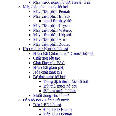
Máy nước nóng hồ bơi Heater Gas
Máy điện phân muối hồ bơi
Máy điện phân Pentair
Máy điện phân Emaux
phụ kiện thay thế
Máy điện phân Crystal
Máy điện phân Waterco
Máy điện phân Kripsol
Máy điện phân Astral
Máy điện phân Zodiac
Hóa chất xử lý nước hồ bơi
Hóa chất Chlorine xử lý nước hồ bơi
Chất diệt rêu tảo
Chất lắng cặn PAC
Hóa chất giảm pH
Hóa chất tăng pH
Bộ thử nước hồ bơi
Dung dịch thử nước hồ bơi
Bút thử muối hồ bơi
Bộ test nước hồ bơi
Muối dùng cho hồ bơi
Đèn hồ bơi - Đèn dưới nước
Đèn LED hồ bơi
Đèn LED Emaux
Đèn LED Pentair