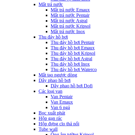
Mắt trả nước
Mắt trả nước Emaux
Mắt trả nước Pentair
Mắt trả nước Astral
Mắt trả nước Kripsol
Mắt trả nước Inox
Thu đáy hồ bơi
Thu đáy hồ bơi Pentair
Thu đáy hồ bơi Emaux
Thu đáy hồ bơi Kripsol
Thu đáy hồ bơi Astral
Thu đáy hồ bơi Inox
Thu đáy hồ bơi Waterco
Mắt tạo ngược dòng
Dây phao hồ bơi
Dây phao hồ bơi Dofi
Các loại van
Van Pentair
Van Emaux
Van 6 ngả
Bục xuất phát
Hộp gạn rác
Hộp đựng clo thả nổi
Tube wall
Ống âm tường Kripsol