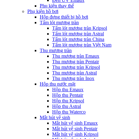
Đèn UV Emaux
Phụ kiện thay thế
Phụ kiện hồ bơi
Hộp đựng thiết bị hồ bơi
Tấm lót mương tràn
Tấm lót mương tràn Kripsol
Tấm lót mương tràn Astral
Tấm lót mương tràn China
Tấm lót mương tràn Việt Nam
Thu mương tràn
Thu mương tràn Emaux
Thu mương tràn Pentair
Thu mương tràn Kripsol
Thu mương tràn Astral
Thu mương tràn Inox
Hôp thu nước mặt
Hộp thu Emaux
Hộp thu Pentair
Hộp thu Kripsol
Hộp thu Astral
Hộp thu Waterco
Mắt hút vệ sinh
Mắt hút vệ sinh Emaux
Mắt hút vệ sinh Pentair
Mắt hút vệ sinh Kripsol