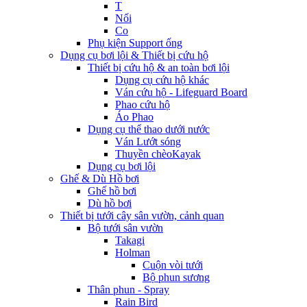
T
Nối
Co
Phụ kiện Support ống
Dụng cụ bơi lội & Thiết bị cứu hộ
Thiết bị cứu hộ & an toàn bơi lội
Dụng cụ cứu hộ khác
Ván cứu hộ - Lifeguard Board
Phao cứu hộ
Áo Phao
Dụng cụ thể thao dưới nước
Ván Lướt sóng
Thuyền chèoKayak
Dụng cụ bơi lội
Ghế & Dù Hồ bơi
Ghế hồ bơi
Dù hồ bơi
Thiết bị tưới cây sân vườn, cảnh quan
Bộ tưới sân vườn
Takagi
Holman
Cuộn vòi tưới
Bộ phun sương
Thân phun - Spray
Rain Bird