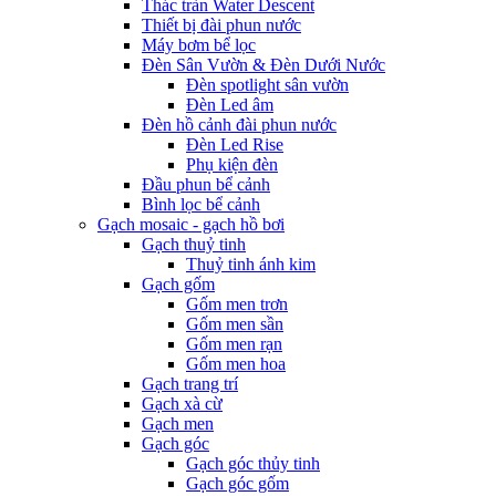
Thác tràn Water Descent
Thiết bị đài phun nước
Máy bơm bể lọc
Đèn Sân Vườn & Đèn Dưới Nước
Đèn spotlight sân vườn
Đèn Led âm
Đèn hồ cảnh đài phun nước
Đèn Led Rise
Phụ kiện đèn
Đầu phun bể cảnh
Bình lọc bể cảnh
Gạch mosaic - gạch hồ bơi
Gạch thuỷ tinh
Thuỷ tinh ánh kim
Gạch gốm
Gốm men trơn
Gốm men sần
Gốm men rạn
Gốm men hoa
Gạch trang trí
Gạch xà cừ
Gạch men
Gạch góc
Gạch góc thủy tinh
Gạch góc gốm