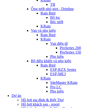
KRain
TB
Ống tưới nhỏ giọt - Dripline
Rain Bird
Bộ lọc
Béc tưới
KRain
Van và phụ kiện
Rain Bird
KRain
Van điện từ
ProSeries 200
ProSeries 150
Phụ kiện
Bộ điều khiển và phụ kiện
Rain Bird
ESP-RZX Series
ESP-ME3
KRain
SiteMaster KRain
Pro LC
Phụ kiện
Dự án
Hồ bơi gia đình & Biệt Thự
Hồ bơi khách sạn - resort