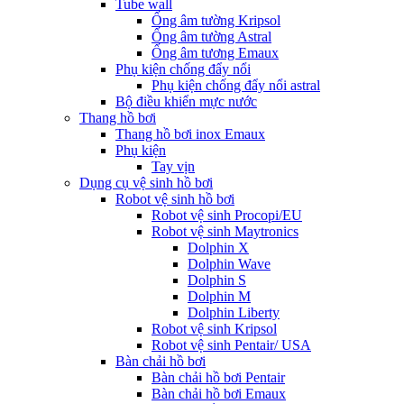
Tube wall
Ống âm tường Kripsol
Ống âm tường Astral
Ống âm tương Emaux
Phụ kiện chống đẩy nổi
Phụ kiện chống đẩy nổi astral
Bộ điều khiển mực nước
Thang hồ bơi
Thang hồ bơi inox Emaux
Phụ kiện
Tay vịn
Dụng cụ vệ sinh hồ bơi
Robot vệ sinh hồ bơi
Robot vệ sinh Procopi/EU
Robot vệ sinh Maytronics
Dolphin X
Dolphin Wave
Dolphin S
Dolphin M
Dolphin Liberty
Robot vệ sinh Kripsol
Robot vệ sinh Pentair/ USA
Bàn chải hồ bơi
Bàn chải hồ bơi Pentair
Bàn chải hồ bơi Emaux