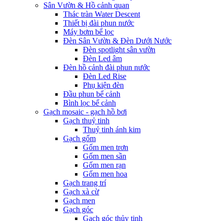
Sân Vườn & Hồ cảnh quan
Thác tràn Water Descent
Thiết bị đài phun nước
Máy bơm bể lọc
Đèn Sân Vườn & Đèn Dưới Nước
Đèn spotlight sân vườn
Đèn Led âm
Đèn hồ cảnh đài phun nước
Đèn Led Rise
Phụ kiện đèn
Đầu phun bể cảnh
Bình lọc bể cảnh
Gạch mosaic - gạch hồ bơi
Gạch thuỷ tinh
Thuỷ tinh ánh kim
Gạch gốm
Gốm men trơn
Gốm men sần
Gốm men rạn
Gốm men hoa
Gạch trang trí
Gạch xà cừ
Gạch men
Gạch góc
Gạch góc thủy tinh