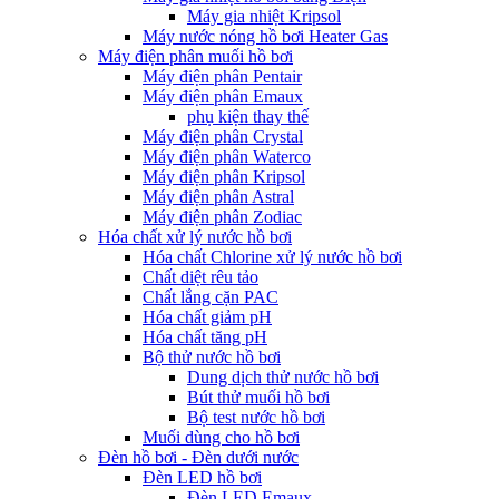
Máy gia nhiệt Kripsol
Máy nước nóng hồ bơi Heater Gas
Máy điện phân muối hồ bơi
Máy điện phân Pentair
Máy điện phân Emaux
phụ kiện thay thế
Máy điện phân Crystal
Máy điện phân Waterco
Máy điện phân Kripsol
Máy điện phân Astral
Máy điện phân Zodiac
Hóa chất xử lý nước hồ bơi
Hóa chất Chlorine xử lý nước hồ bơi
Chất diệt rêu tảo
Chất lắng cặn PAC
Hóa chất giảm pH
Hóa chất tăng pH
Bộ thử nước hồ bơi
Dung dịch thử nước hồ bơi
Bút thử muối hồ bơi
Bộ test nước hồ bơi
Muối dùng cho hồ bơi
Đèn hồ bơi - Đèn dưới nước
Đèn LED hồ bơi
Đèn LED Emaux