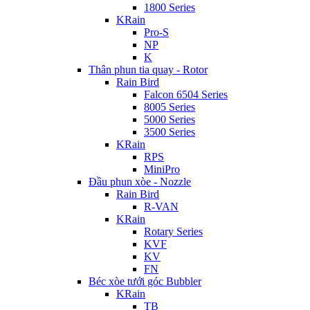
1800 Series
KRain
Pro-S
NP
K
Thân phun tia quay - Rotor
Rain Bird
Falcon 6504 Series
8005 Series
5000 Series
3500 Series
KRain
RPS
MiniPro
Đầu phun xòe - Nozzle
Rain Bird
R-VAN
KRain
Rotary Series
KVF
KV
FN
Béc xòe tưới góc Bubbler
KRain
TB