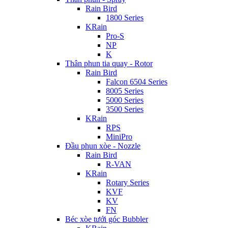
Rain Bird
1800 Series
KRain
Pro-S
NP
K
Thân phun tia quay - Rotor
Rain Bird
Falcon 6504 Series
8005 Series
5000 Series
3500 Series
KRain
RPS
MiniPro
Đầu phun xòe - Nozzle
Rain Bird
R-VAN
KRain
Rotary Series
KVF
KV
FN
Béc xòe tưới góc Bubbler