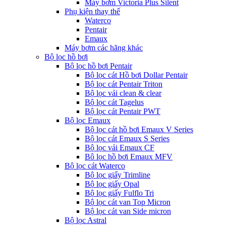
Máy bơm Victoria Plus Silent
Phụ kiện thay thế
Waterco
Pentair
Emaux
Máy bơm các hãng khác
Bộ lọc hồ bơi
Bộ lọc hồ bơi Pentair
Bộ lọc cát Hồ bơi Dollar Pentair
Bộ lọc cát Pentair Triton
Bộ lọc vải clean & clear
Bộ lọc cát Tagelus
Bộ lọc cát Pentair PWT
Bộ lọc Emaux
Bộ lọc cát hồ bơi Emaux V Series
Bộ lọc cát Emaux S Series
Bộ lọc vải Emaux CF
Bô lọc hồ bơi Emaux MFV
Bộ lọc cát Waterco
Bộ lọc giấy Trimline
Bộ lọc giấy Opal
Bộ lọc giấy Fulflo Tri
Bộ lọc cát van Top Micron
Bộ lọc cát van Side micron
Bộ lọc Astral