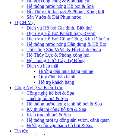
Hồ bơi công cộng & Khu dân cư
Hệ thống nước nóng Hồ bơi & Spa
Hồ Thủy lực Jacuzzi & Phòng Xông hơi
Sân Vườn & Đài Phun nước
DỊCH VỤ
Dịch vụ Hồ bơi Gia đình, Biệt thự
Dịch Vụ Hồ Bơi Khách Sạn, Resort
Dịch Vụ Hồ Bơi Công Cộng, Khu Dân Cư
Hệ thống nước nóng Dân dụng & Hồ Bơi
Thi Công Sân Vườn & Hồ Cảnh Quan
Hồ Thủy Lực & Phòng xông hơi
Hệ Thống Tưới Cây Tự Động
Dịch vụ hậu mãi
Hướng dẫn mua hàng online
Quy định bảo hành
Hỗ trợ khách hàng
Công Nghệ và Kiến Trúc
Công nghệ hồ bơi & Spa
Thiết bị hồ bơi & Spa
Hệ thống nước nóng lạnh hồ bơi & Spa
Kỹ thuật thi công hồ bơi & Spa
Kiến trúc hồ bơi & Spa
Hệ thống tưới tự động sân vườn, cảnh quan
Hướng dẫn vận hành hồ bơi & Spa
Tin tức