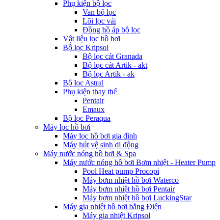
Phụ kiện bộ lọc
Van bộ lọc
Lõi lọc vải
Đồng hồ áp bộ lọc
Vật liệu lọc hồ bơi
Bộ lọc Kripsol
Bộ lọc cát Granada
Bộ lọc cát Artik - akt
Bộ lọc Artik - ak
Bộ lọc Astral
Phụ kiện thay thế
Pentair
Emaux
Bộ lọc Peraqua
Máy lọc hồ bơi
Máy lọc hồ bơi gia đình
Máy hút vệ sinh di động
Máy nước nóng hồ bơi & Spa
Máy nước nóng hồ bơi Bơm nhiệt - Heater Pump
Pool Heat pump Procopi
Máy bơm nhiệt hồ bơi Waterco
Máy bơm nhiệt hồ bơi Pentair
Máy bơm nhiệt hồ bơi LuckingStar
Máy gia nhiệt hồ bơi bằng Điện
Máy gia nhiệt Kripsol