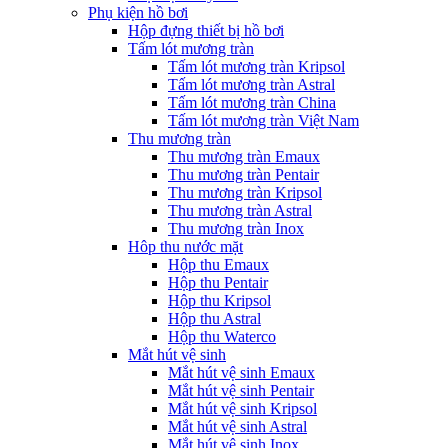
Phụ kiện hồ bơi
Hộp đựng thiết bị hồ bơi
Tấm lót mương tràn
Tấm lót mương tràn Kripsol
Tấm lót mương tràn Astral
Tấm lót mương tràn China
Tấm lót mương tràn Việt Nam
Thu mương tràn
Thu mương tràn Emaux
Thu mương tràn Pentair
Thu mương tràn Kripsol
Thu mương tràn Astral
Thu mương tràn Inox
Hôp thu nước mặt
Hộp thu Emaux
Hộp thu Pentair
Hộp thu Kripsol
Hộp thu Astral
Hộp thu Waterco
Mắt hút vệ sinh
Mắt hút vệ sinh Emaux
Mắt hút vệ sinh Pentair
Mắt hút vệ sinh Kripsol
Mắt hút vệ sinh Astral
Mắt hút vệ sinh Inox