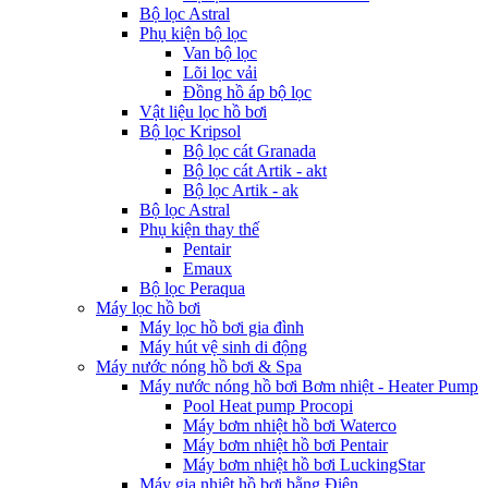
Bộ lọc Astral
Phụ kiện bộ lọc
Van bộ lọc
Lõi lọc vải
Đồng hồ áp bộ lọc
Vật liệu lọc hồ bơi
Bộ lọc Kripsol
Bộ lọc cát Granada
Bộ lọc cát Artik - akt
Bộ lọc Artik - ak
Bộ lọc Astral
Phụ kiện thay thế
Pentair
Emaux
Bộ lọc Peraqua
Máy lọc hồ bơi
Máy lọc hồ bơi gia đình
Máy hút vệ sinh di động
Máy nước nóng hồ bơi & Spa
Máy nước nóng hồ bơi Bơm nhiệt - Heater Pump
Pool Heat pump Procopi
Máy bơm nhiệt hồ bơi Waterco
Máy bơm nhiệt hồ bơi Pentair
Máy bơm nhiệt hồ bơi LuckingStar
Máy gia nhiệt hồ bơi bằng Điện