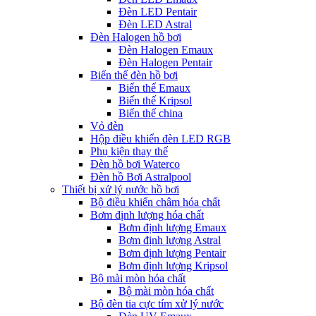
Đèn LED Pentair
Đèn LED Astral
Đèn Halogen hồ bơi
Đèn Halogen Emaux
Đèn Halogen Pentair
Biến thế đèn hồ bơi
Biến thế Emaux
Biến thế Kripsol
Biến thế china
Vỏ đèn
Hộp điều khiển đèn LED RGB
Phụ kiện thay thế
Đèn hồ bơi Waterco
Đèn hồ Bơi Astralpool
Thiết bị xử lý nước hồ bơi
Bộ điều khiển châm hóa chất
Bơm định lượng hóa chất
Bơm định lượng Emaux
Bơm định lượng Astral
Bơm định lượng Pentair
Bơm định lượng Kripsol
Bộ mài mòn hóa chất
Bộ mài mòn hóa chất
Bộ đèn tia cực tím xử lý nước