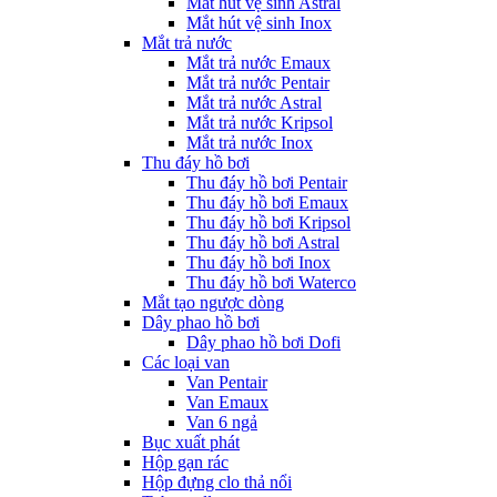
Mắt hút vệ sinh Astral
Mắt hút vệ sinh Inox
Mắt trả nước
Mắt trả nước Emaux
Mắt trả nước Pentair
Mắt trả nước Astral
Mắt trả nước Kripsol
Mắt trả nước Inox
Thu đáy hồ bơi
Thu đáy hồ bơi Pentair
Thu đáy hồ bơi Emaux
Thu đáy hồ bơi Kripsol
Thu đáy hồ bơi Astral
Thu đáy hồ bơi Inox
Thu đáy hồ bơi Waterco
Mắt tạo ngược dòng
Dây phao hồ bơi
Dây phao hồ bơi Dofi
Các loại van
Van Pentair
Van Emaux
Van 6 ngả
Bục xuất phát
Hộp gạn rác
Hộp đựng clo thả nổi