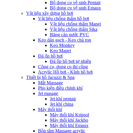
Bộ dụng cụ vệ sinh Pentair
Bộ dụng cụ vệ sinh Emaux
Vật liệu xây dựng hồ bơi
Vật liệu chống thấm hồ bơi
Vật liệu chống thấm Mapei
Vật liệu chống thấm Sika
Băng cản nước PVC
Keo dán gạch - Keo chà ron
Keo Monkey
Keo Mapei
Đá ốp hồ bơi
Đá ốp hồ bơi tự nhiên
Công cụ, dụng cụ thi công
Acrylic Hồ bơi - Kính hồ bơi
Thiết bị hồ Jacuzzi & Spa
Mắt Massage
Phụ kiện điều chỉnh khí
Jet masage
Jet khí pentair
Jet khí china
Máy thổi khí
Máy thổi khí Kripsol
Máy thổi khí Jackbo
Máy thổi khí Emaux
Bồn tắm Massage acrylic