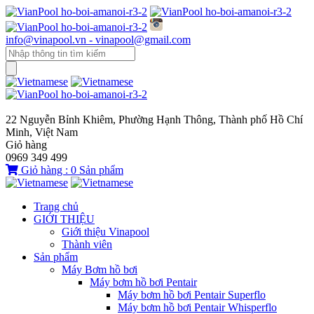
info@vinapool.vn - vinapool@gmail.com
22 Nguyễn Bỉnh Khiêm, Phường Hạnh Thông, Thành phố Hồ Chí
Minh, Việt Nam
Giỏ hàng
0969 349 499
Giỏ hàng :
0
Sản phẩm
Trang chủ
GIỚI THIỆU
Giới thiệu Vinapool
Thành viên
Sản phẩm
Máy Bơm hồ bơi
Máy bơm hồ bơi Pentair
Máy bơm hồ bơi Pentair Superflo
Máy bơm hồ bơi Pentair Whisperflo