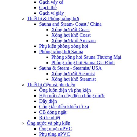
Gạch vảy cá
Gạch thẻ
Gạch vỉ giấy
Thiết bị & Phòng xông hơi
Sauna and Steam- Coast / China
Xông hơi ướt Coast
Xông hơi khô Coast
Xông hơi khô Amazon
Phụ kiện phòng xông hơi
Phòng xông hơi Sauna
Phòng xông hơi Sauna Thương Mại
Phòng xông hơi Sauna Gia Đình
Sauna & Steam - Steamist/ USA
Xông hơi ướt Steamist
Xông hơi khô Steamist
Thiết bị điện và phụ kiện
Ống luồn điện và phụ kiện
Hộp nối cáp dây điện chống nước
Dây điện
Công tắc điều khiển từ xa
CB đóng ngắt
Rơ le nhiệt
Ống nước và phụ kiện
Ống nhựa uPVC
Phụ tùng uPVC