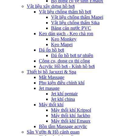
Bộ dụng cụ vệ sinh Emaux
Vật liệu xây dựng hồ bơi
Vật liệu chống thấm hồ bơi
Vật liệu chống thấm Mapei
Vật liệu chống thấm Sika
Băng cản nước PVC
Keo dán gạch - Keo chà ron
Keo Monkey
Keo Mapei
Đá ốp hồ bơi
Đá ốp hồ bơi tự nhiên
Công cụ, dụng cụ thi công
Acrylic Hồ bơi - Kính hồ bơi
Thiết bị hồ Jacuzzi & Spa
Mắt Massage
Phụ kiện điều chỉnh khí
Jet masage
Jet khí pentair
Jet khí china
Máy thổi khí
Máy thổi khí Kripsol
Máy thổi khí Jackbo
Máy thổi khí Emaux
Bồn tắm Massage acrylic
Sân Vườn & Hồ cảnh quan