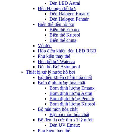
Đèn LED Astral
Đèn Halogen hồ bơi
Đèn Halogen Emaux
Đèn Halogen Pentair
Biến thế đèn hồ bơi
Biến thế Emaux
Biến thế Kripsol
Biến thế china
Vỏ đèn
Hộp điều khiển đèn LED RGB
Phụ kiện thay thế
Đèn hồ bơi Waterco
Đèn hồ Bơi Astralpool
Thiết bị xử lý nước hồ bơi
Bộ điều khiển châm hóa chất
Bơm định lượng hóa chất
Bơm định lượng Emaux
Bơm định lượng Astral
Bơm định lượng Pentair
Bơm định lượng Kripsol
Bộ mài mòn hóa chất
Bộ mài mòn hóa chất
Bộ đèn tia cực tím xử lý nước
Đèn UV Emaux
Phụ kiện thay thế