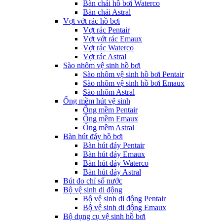
Bàn chải hồ bơi Waterco
Bàn chải Astral
Vợt vớt rác hồ bơi
Vợt rác Pentair
Vợt vớt rác Emaux
Vợt rác Waterco
Vợt rác Astral
Sào nhôm vệ sinh hồ bơi
Sào nhôm vệ sinh hồ bơi Pentair
Sào nhôm vệ sinh hồ bơi Emaux
Sào nhôm Astral
Ống mềm hút vệ sinh
Ống mềm Pentair
Ống mềm Emaux
Ống mềm Astral
Bàn hút đáy hồ bơi
Bàn hút đáy Pentair
Bàn hút đáy Emaux
Bàn hút đáy Waterco
Bàn hút đáy Astral
Bút đo chỉ số nước
Bộ vệ sinh di động
Bộ vệ sinh di động Pentair
Bộ vệ sinh di động Emaux
Bộ dụng cụ vệ sinh hồ bơi