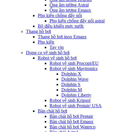
Ống âm tường Astral
Ống âm tương Emaux
Phụ kiện chống đẩy nổi
Phụ kiện chống đẩy nổi astral
Bộ điều khiển mực nước
Thang hồ bơi
Thang hồ bơi inox Emaux
Phụ kiện
Tay vịn
Dụng cụ vệ sinh hồ bơi
Robot vệ sinh hồ bơi
Robot vệ sinh Procopi/EU
Robot vệ sinh Maytronics
Dolphin X
Dolphin Wave
Dolphin S
Dolphin M
Dolphin Liberty
Robot vệ sinh Kripsol
Robot vệ sinh Pentair/ USA
Bàn chải hồ bơi
Bàn chải hồ bơi Pentair
Bàn chải hồ bơi Emaux
Bàn chải hồ bơi Waterco