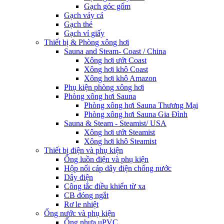
Gạch góc gốm
Gạch vảy cá
Gạch thẻ
Gạch vỉ giấy
Thiết bị & Phòng xông hơi
Sauna and Steam- Coast / China
Xông hơi ướt Coast
Xông hơi khô Coast
Xông hơi khô Amazon
Phụ kiện phòng xông hơi
Phòng xông hơi Sauna
Phòng xông hơi Sauna Thương Mại
Phòng xông hơi Sauna Gia Đình
Sauna & Steam - Steamist/ USA
Xông hơi ướt Steamist
Xông hơi khô Steamist
Thiết bị điện và phụ kiện
Ống luồn điện và phụ kiện
Hộp nối cáp dây điện chống nước
Dây điện
Công tắc điều khiển từ xa
CB đóng ngắt
Rơ le nhiệt
Ống nước và phụ kiện
Ống nhựa uPVC