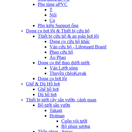
Phụ tùng uPVC
T
Nối
Co
Phụ kiện Support ống
Dụng cụ bơi lội & Thiết bị cứu hộ
Thiết bị cứu hộ & an toàn bơi lội
Dụng cụ cứu hộ khác
Ván cứu hộ - Lifeguard Board
Phao cứu hộ
Áo Phao
Dụng cụ thể thao dưới nước
Ván Lướt sóng
Thuyền chèoKayak
Dụng cụ bơi lội
Ghế & Dù Hồ bơi
Ghế hồ bơi
Dù hồ bơi
Thiết bị tưới cây sân vườn, cảnh quan
Bộ tưới sân vườn
Takagi
Holman
Cuộn vòi tưới
Bộ phun sương
Thân phun - Spray