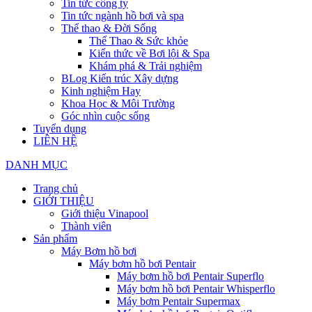
Tin tức công ty
Tin tức ngành hồ bơi và spa
Thể thao & Đời Sống
Thể Thao & Sức khỏe
Kiến thức về Bơi lội & Spa
Khám phá & Trải nghiệm
BLog Kiến trúc Xây dựng
Kinh nghiệm Hay
Khoa Học & Môi Trường
Góc nhìn cuộc sống
Tuyển dụng
LIÊN HỆ
DANH MỤC
Trang chủ
GIỚI THIỆU
Giới thiệu Vinapool
Thành viên
Sản phẩm
Máy Bơm hồ bơi
Máy bơm hồ bơi Pentair
Máy bơm hồ bơi Pentair Superflo
Máy bơm hồ bơi Pentair Whisperflo
Máy bơm Pentair Supermax