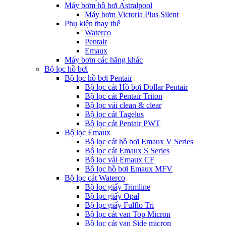
Máy bơm hồ bơi Astralpool
Máy bơm Victoria Plus Silent
Phụ kiện thay thế
Waterco
Pentair
Emaux
Máy bơm các hãng khác
Bộ lọc hồ bơi
Bộ lọc hồ bơi Pentair
Bộ lọc cát Hồ bơi Dollar Pentair
Bộ lọc cát Pentair Triton
Bộ lọc vải clean & clear
Bộ lọc cát Tagelus
Bộ lọc cát Pentair PWT
Bộ lọc Emaux
Bộ lọc cát hồ bơi Emaux V Series
Bộ lọc cát Emaux S Series
Bộ lọc vải Emaux CF
Bô lọc hồ bơi Emaux MFV
Bộ lọc cát Waterco
Bộ lọc giấy Trimline
Bộ lọc giấy Opal
Bộ lọc giấy Fulflo Tri
Bộ lọc cát van Top Micron
Bộ lọc cát van Side micron